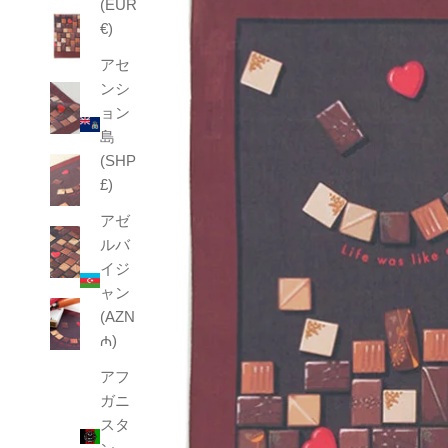
(EUR
€)
アセ
ンシ
ョン
島
(SHP
£)
アゼ
ルバ
イジ
ャン
(AZN
₼)
アフ
ガニ
スタ