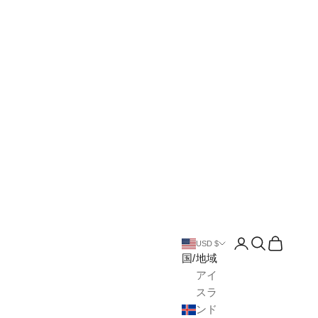
アカウントペー
検索を開く
カートを
USD $
国/地域
アイ
スラ
ンド