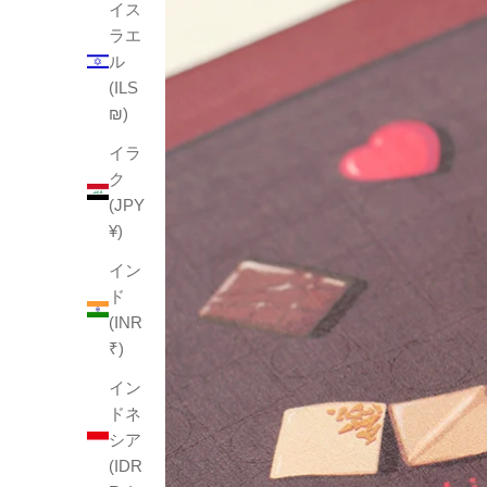
イス
ラエ
ル
(ILS
₪)
イラ
ク
(JPY
¥)
イン
ド
(INR
₹)
イン
ドネ
シア
(IDR