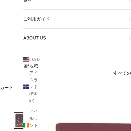
ご利用ガイド
ABOUT US
USD $
国/地域
アイ
すべて
スラ
ンド
カート
(ISK
kr)
アイ
ルラ
ンド