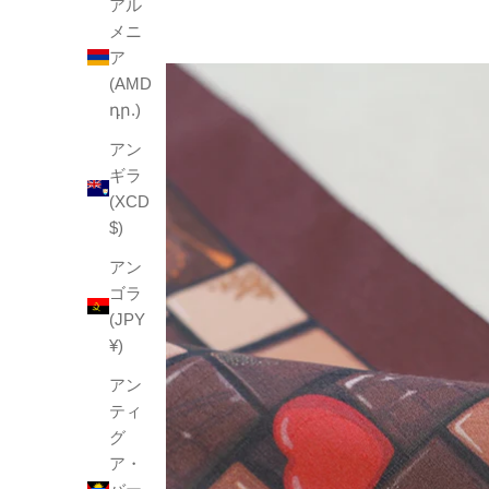
アル
メニ
ア
(AMD
դր.)
アン
ギラ
(XCD
$)
アン
ゴラ
(JPY
¥)
アン
ティ
グ
ア・