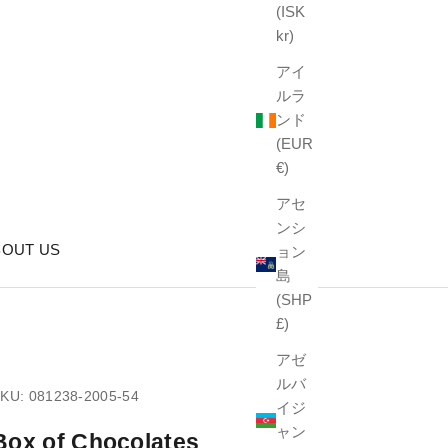
(ISK
kr)
アイ
ルラ
ンド
(EUR
€)
アセ
ンシ
BOUT US
ョン
島
(SHP
£)
アゼ
ルバ
KU: 081238-2005-54
イジ
ャン
Box of Chocolates