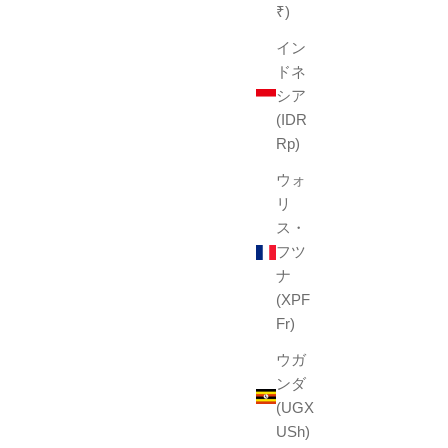
₹)
イン
ドネ
シア
(IDR
Rp)
ウォ
リ
ス・
フツ
ナ
(XPF
Fr)
ウガ
ンダ
(UGX
USh)