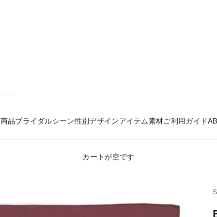
の商品
ブライダル
シーン
性別
デザイン
アイテム
素材
ご利用ガイド
A
カートが空です
S