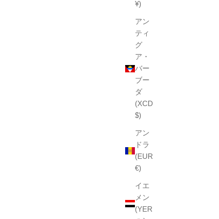
¥)
アン
ティ
グ
ア・
バー
ブー
ダ
(XCD
$)
アン
ドラ
(EUR
€)
イエ
メン
(YER