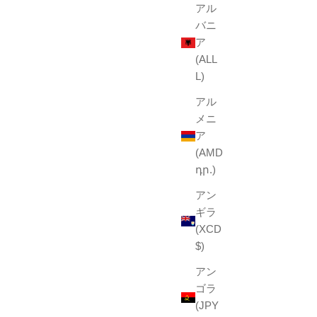
アル
バニ
ア
(ALL
L)
アル
メニ
ア
(AMD
դր.)
アン
ギラ
(XCD
$)
アン
ゴラ
(JPY