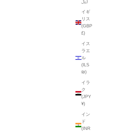
﷼)
イギ
リス
(GBP
£)
イス
ラエ
ル
(ILS
₪)
イラ
ク
(JPY
¥)
イン
ド
(INR