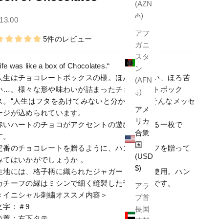
(AZN
₼)
セール価格
13.00
アフ
5件のレビュー
ガニ
スタ
ife was like a box of Chocolates.“
ン
人生はチョコレートボックスの様。ほんのり甘い、ほろ苦
(AFN
い…。様々な形や味わいが詰まったチョコレートボック
؋)
ス。“人生はフタをあけてみないと分からない”そんなメッセ
アメ
ージが込められています。
リカ
赤いハートのチョコがアクセントの遊び心溢れる一枚で
合衆
す。
国
定番のチョコレートを贈るように、ハンカチーフを贈って
(USD
みてはいかがでしょうか 。
$)
生地には、格子柄に織られたジャガード生地を使用。ハン
カチーフの縁はミシンで細く縫製した千鳥巻きです。
アラ
＜イニシャル刺繍オススメ内容＞
ブ首
文字：＃9
長国
位置：右下タテ