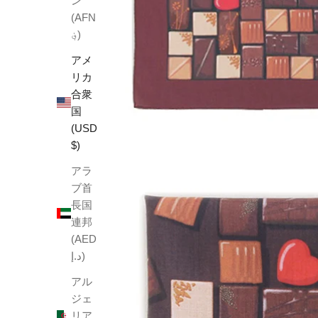
ン
(AFN
؋)
アメ
リカ
合衆
国
(USD
$)
アラ
ブ首
長国
連邦
(AED
د.إ)
アル
ジェ
リア