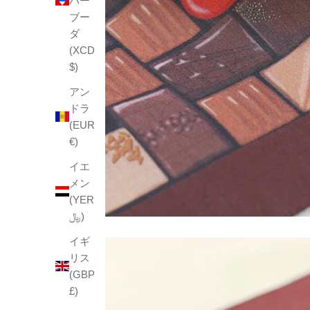
バー
ブー
ダ
(XCD
$)
アン
ドラ
(EUR
€)
イエ
メン
(YER
﷼)
イギ
リス
(GBP
£)