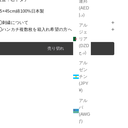
連邦
(AED
45×45cm綿100%日本製
د.إ)
刺繍について
アル
ハンカチ複数枚を箱入れ希望の方へ
ジェ
リア
(DZD
売り切れ
د.ج)
アル
ゼン
チン
(JPY
¥)
アル
バ
(AWG
ƒ)