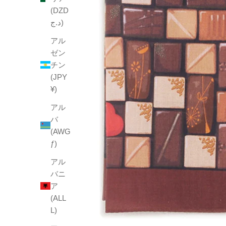
(DZD
د.ج)
アル
ゼン
チン
(JPY
¥)
アル
バ
(AWG
ƒ)
アル
バニ
ア
(ALL
L)