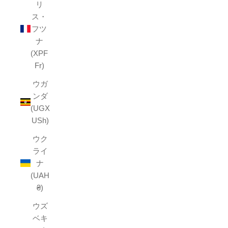
リ
ス・
フツ
ナ
(XPF
Fr)
ウガ
ンダ
(UGX
USh)
ウク
ライ
ナ
(UAH
₴)
ウズ
ベキ