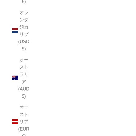
€)
オラ
ンダ
領カ
リブ
(USD
$)
オー
スト
ラリ
ア
(AUD
$)
オー
スト
リア
(EUR