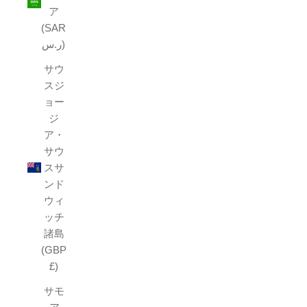
ア
(SAR
ر.س)
サウ
スジ
ョー
ジ
ア・
サウ
スサ
ンド
ウィ
ッチ
諸島
(GBP
£)
サモ