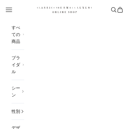
コンテンツへスキップ
CLASSICS the Small Luxury
メニューを開く
検索を開
カー
すべ
ての
商品
ブラ
イダ
ル
シー
ン
性別
デザ