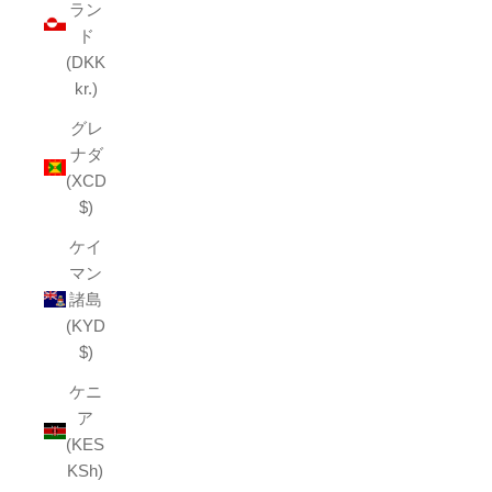
ラン
ド
(DKK
kr.)
グレ
ナダ
(XCD
$)
ケイ
マン
諸島
(KYD
$)
ケニ
ア
(KES
KSh)