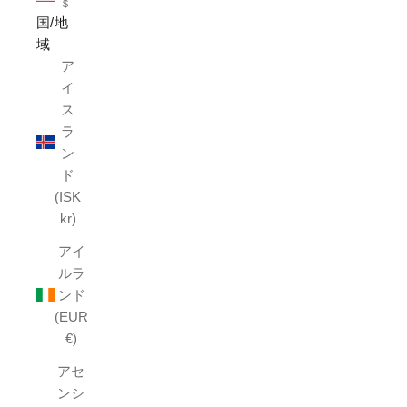
$
国/地
域
ア
イ
ス
ラ
ン
ド
(ISK
kr)
アイ
ルラ
ンド
(EUR
€)
アセ
ンシ