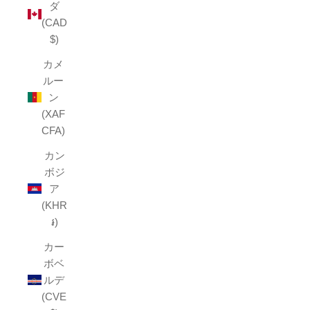
ダ
(CAD
$)
カメ
ルー
ン
(XAF
CFA)
カン
ボジ
ア
(KHR
៛)
カー
ボベ
ルデ
(CVE