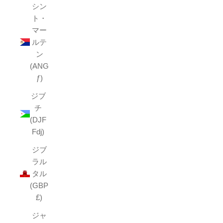
シン
ト・
マー
ルテ
ン
(ANG
ƒ)
ジブ
チ
(DJF
Fdj)
ジブ
ラル
タル
(GBP
£)
ジャ