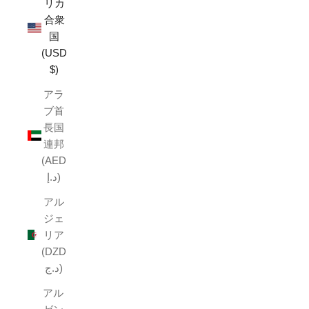
リカ
合衆
国
(USD
$)
アラ
ブ首
長国
連邦
(AED
د.إ)
アル
ジェ
リア
(DZD
د.ج)
アル