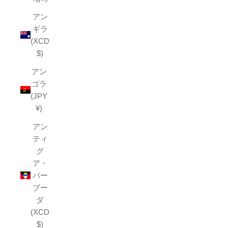
アン
ギラ
(XCD
$)
アン
ゴラ
(JPY
¥)
アン
ティ
グ
ア・
バー
ブー
ダ
(XCD
$)