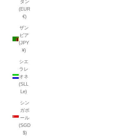
タン
(EUR
€)
ザン
ビア
(JPY
¥)
シエ
ラレ
オネ
(SLL
Le)
シン
ガポ
ール
(SGD
$)