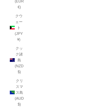
(EUR
€)
クウ
ェー
ト
(JPY
¥)
クッ
ク諸
島
(NZD
$)
クリ
スマ
ス島
(AUD
$)