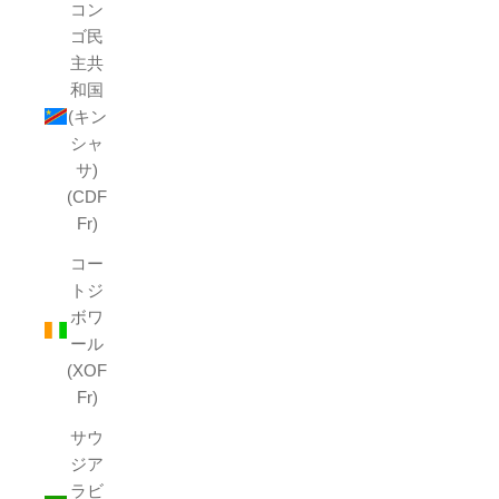
コン
ゴ民
主共
和国
(キン
シャ
サ)
(CDF
Fr)
コー
トジ
ボワ
ール
(XOF
Fr)
サウ
ジア
ラビ