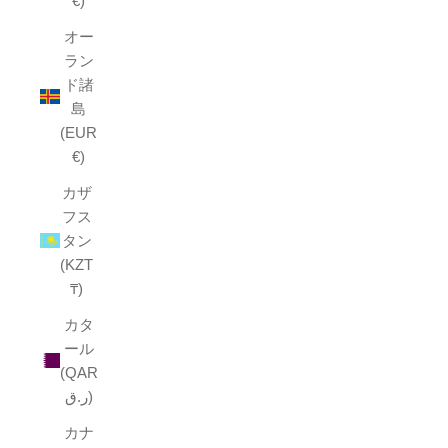
€)
オー
ラン
ド諸
島
(EUR
€)
カザ
フス
タン
(KZT
₸)
カタ
ール
(QAR
ر.ق)
カナ