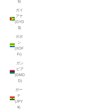
$)
ガイ
アナ
(GYD
$)
ガボ
ン
(XOF
Fr)
ガン
ビア
(GMD
D)
ガー
ナ
(JPY
¥)