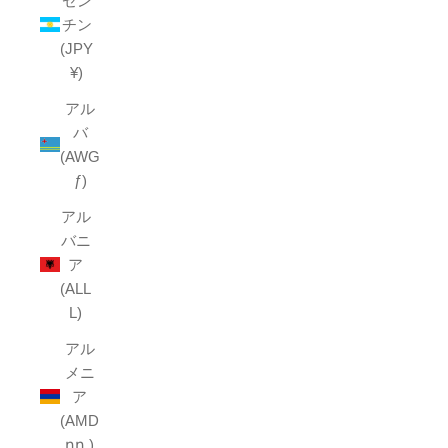
ゼン
チン
(JPY
¥)
アル
バ
(AWG
ƒ)
アル
バニ
ア
(ALL
L)
アル
メニ
ア
(AMD
դր.)