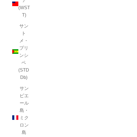
ア
(WST
T)
サン
ト
メ・
プリ
ンシ
ペ
(STD
Db)
サン
ピエ
ール
島・
ミク
ロン
島