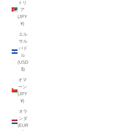
トリ
ア
(JPY
¥)
エル
サル
バド
ル
(USD
$)
オマ
ーン
(JPY
¥)
オラ
ンダ
(EUR