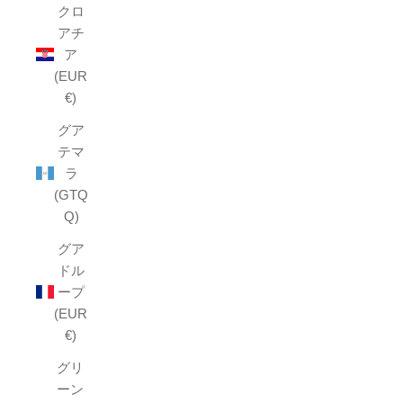
クロ
アチ
ア
(EUR
€)
グア
テマ
ラ
(GTQ
Q)
グア
ドル
ープ
(EUR
€)
グリ
ーン