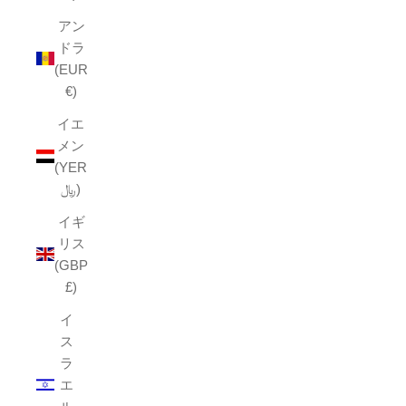
アン
ドラ
(EUR
€)
イエ
メン
(YER
﷼)
イギ
リス
(GBP
£)
イ
ス
ラ
エ