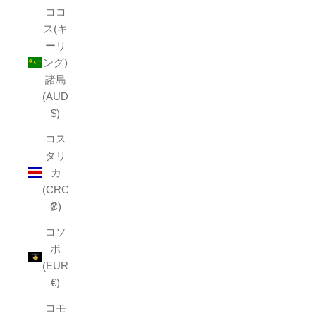
ココ
ス(キ
ーリ
ング)
諸島
(AUD
$)
コス
タリ
カ
(CRC
₡)
コソ
ボ
(EUR
€)
コモ