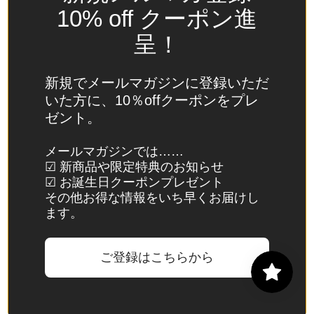
(USD
10% off クーポン進
$)
呈！
スイ
ス
(CHF
新規でメールマガジンに登録いただ
CHF)
いた方に、10％offクーポンをプレ
ゼント。
スウ
ェー
メールマガジンでは……
デン
☑ 新商品や限定特典のお知らせ
(SEK
☑ お誕生日クーポンプレゼント
kr)
その他お得な情報をいち早くお届けし
ます。
スバ
ール
バル
ご登録はこちらから
諸
島・
ヤン