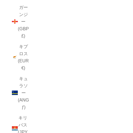
ガー
ンジ
ー
(GBP
£)
キプ
ロス
(EUR
€)
キュ
ラソ
ー
(ANG
ƒ)
キリ
バス
(JPY