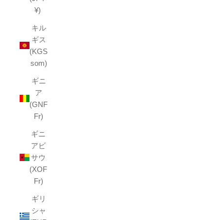
¥)
キル
ギス
(KGS
som)
ギニ
ア
(GNF
Fr)
ギニ
アビ
サウ
(XOF
Fr)
ギリ
シャ