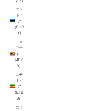
ج.م)
エス
トニ
ア
(EUR
€)
エス
ワテ
ィニ
(JPY
¥)
エチ
オピ
ア
(ETB
Br)
エリ