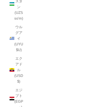
スタ
ン
(UZS
so'm)
ウル
グア
イ
(UYU
$U)
エク
アド
ル
(USD
$)
エジ
プト
(EGP