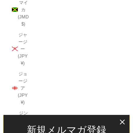
マイ
カ
(JMD
$)
ジャ
ージ
ー
(JPY
¥)
ジョ
ージ
ア
(JPY
¥)
ジン
バブ
新規メルマガ登録
エ