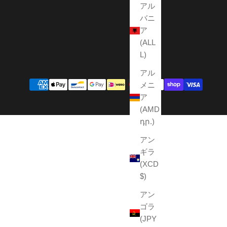
アル
バニ
ア
(ALL
L)
アル
メニ
ア
(AMD
դր.)
アン
ギラ
(XCD
$)
アン
ゴラ
(JPY