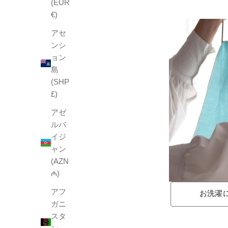
(EUR
€)
アセ
ンシ
ョン
島
(SHP
£)
アゼ
ルバ
イジ
ャン
(AZN
₼)
アフ
お洗濯
ガニ
スタ