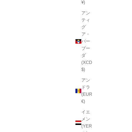
¥)
アン
ティ
グ
ア・
バー
ブー
ダ
(XCD
$)
アン
ドラ
(EUR
€)
イエ
メン
(YER