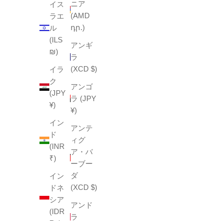
ニア
イス
(AMD
ラエ
դր.)
ル
(ILS
アンギ
₪)
ラ
(XCD $)
イラ
ク
アンゴ
(JPY
ラ (JPY
¥)
¥)
イン
アンテ
ド
ィグ
(INR
ア・バ
₹)
ーブー
ダ
イン
(XCD $)
ドネ
シア
アンド
(IDR
ラ