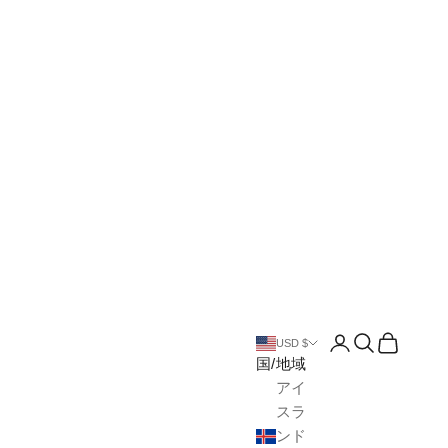
アカウントペー
検索を開く
カートを
USD $
国/地域
アイ
スラ
ンド