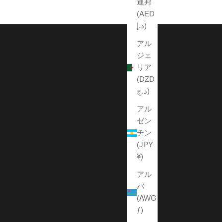
連邦
(AED
د.إ)
アル
ジェ
リア
(DZD
د.ج)
アル
ゼン
チン
(JPY
¥)
アル
バ
(AWG
ƒ)