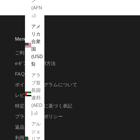
ン
(AFN
؋)
アメ
リカ
Menu
合衆
国
ご利用ガイド
(USD
eギフトご利用方法
$)
FAQ
アラ
ブ首
ポイントプログラムについて
長国
レビュー方法
連邦
(AED
特定商取引法に基づく表記
د.إ)
プライバシーポリシー
アル
返品ポリシー
ジェ
利用規約
リア