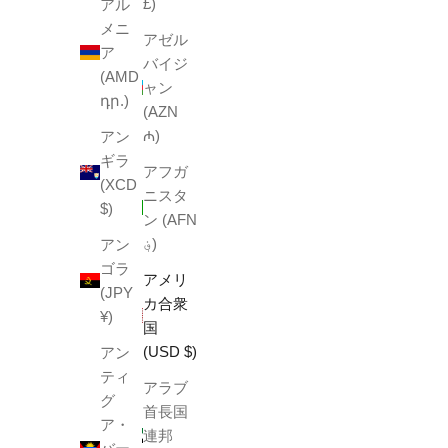
£)
アル
メニ
アゼル
ア
バイジ
(AMD
ャン
դր.)
(AZN
₼)
アン
ギラ
アフガ
(XCD
ニスタ
$)
ン (AFN
؋)
アン
ゴラ
アメリ
(JPY
カ合衆
¥)
国
(USD $)
アン
ティ
アラブ
グ
首長国
ア・
連邦