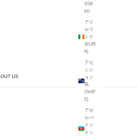
(ISK
kr)
アイ
ルラ
ンド
(EUR
€)
アセ
ンシ
BOUT US
ョン
島
(SHP
£)
アゼ
ルバ
イジ
ャン