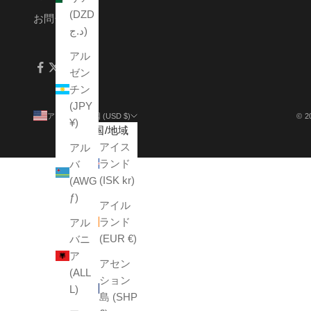
(DZD
お問合せ
د.ج)
アル
ゼン
チン
(JPY
アメリカ合衆国 (USD $)
© 2
¥)
国/地域
アイス
アル
ランド
バ
(ISK kr)
(AWG
ƒ)
アイル
ランド
アル
(EUR €)
バニ
ア
アセン
(ALL
ション
L)
島 (SHP