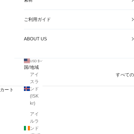
ご利用ガイド
ABOUT US
USD $
国/地域
アイ
すべて
スラ
ンド
カート
(ISK
kr)
アイ
ルラ
ンド