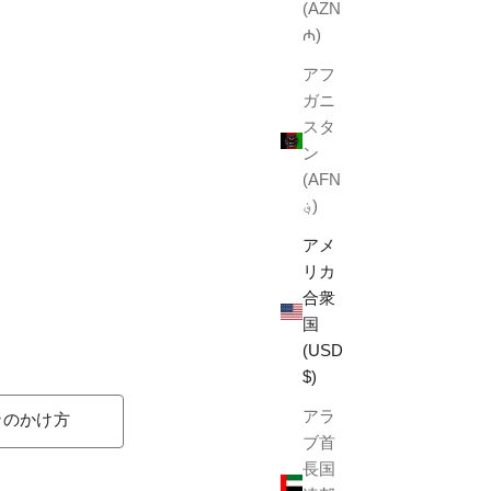
(AZN
₼)
アフ
ガニ
スタ
ン
(AFN
؋)
アメ
リカ
合衆
国
(USD
$)
アラ
ンのかけ方
ブ首
長国