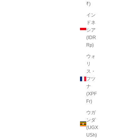
₹)
イン
ドネ
シア
(IDR
Rp)
ウォ
リ
ス・
フツ
ナ
(XPF
Fr)
ウガ
ンダ
(UGX
USh)