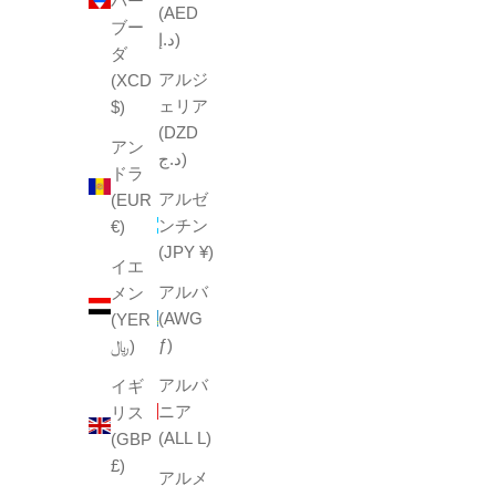
バー
(AED
ブー
د.إ)
ダ
アルジ
(XCD
ェリア
$)
(DZD
アン
د.ج)
ドラ
アルゼ
(EUR
ンチン
€)
(JPY ¥)
イエ
アルバ
メン
(AWG
(YER
ƒ)
﷼)
アルバ
イギ
ニア
リス
(ALL L)
(GBP
£)
アルメ