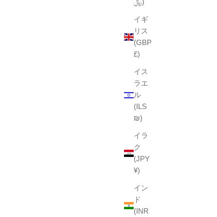
﷼)
イギ
リス
(GBP
£)
イス
ラエ
ル
(ILS
₪)
イラ
ク
(JPY
¥)
イン
ド
(INR