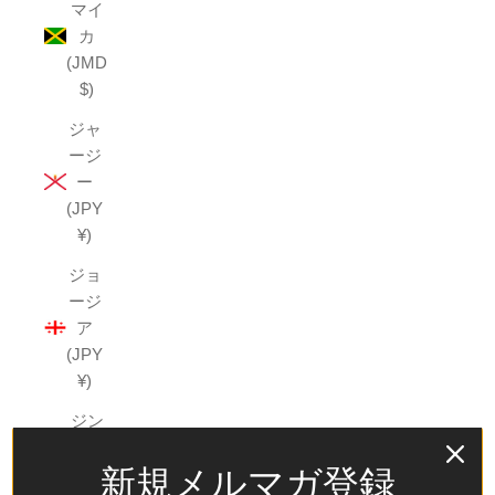
マイ
カ
(JMD
$)
ジャ
ージ
ー
(JPY
¥)
ジョ
ージ
ア
(JPY
¥)
ジン
バブ
新規メルマガ登録
エ