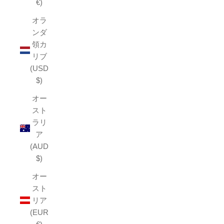
€)
オラ
ンダ
領カ
リブ
(USD
$)
オー
スト
ラリ
ア
(AUD
$)
オー
スト
リア
(EUR