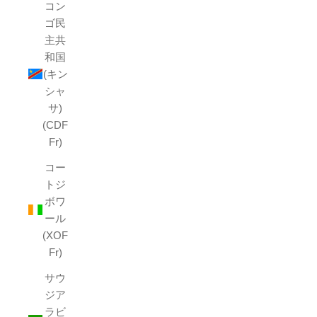
コン
ゴ民
主共
和国
(キン
シャ
サ)
(CDF
Fr)
コー
トジ
ボワ
ール
(XOF
Fr)
サウ
ジア
ラビ