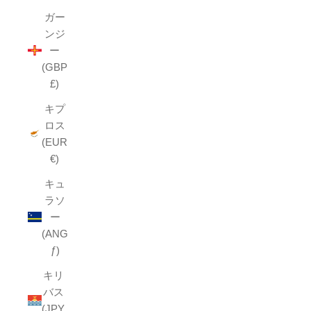
ガー
ンジ
ー
(GBP
£)
キプ
ロス
(EUR
€)
キュ
ラソ
ー
(ANG
ƒ)
キリ
バス
(JPY