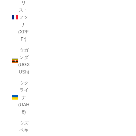
リ
ス・
フツ
ナ
(XPF
Fr)
ウガ
ンダ
(UGX
USh)
ウク
ライ
ナ
(UAH
₴)
ウズ
ベキ