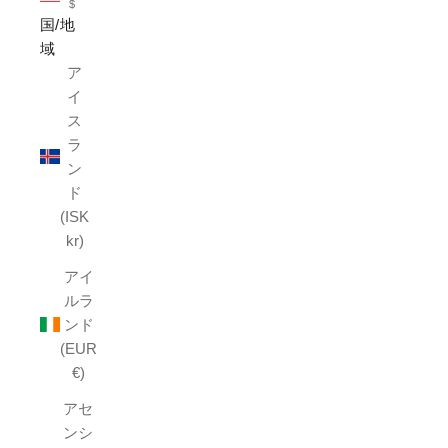
$
国/地
域
ア
イ
ス
ラ
ン
ド
(ISK
kr)
アイ
ルラ
ンド
(EUR
€)
アセ
ンシ