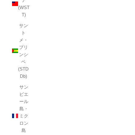
ア
(WST
T)
サン
ト
メ・
プリ
ンシ
ペ
(STD
Db)
サン
ピエ
ール
島・
ミク
ロン
島