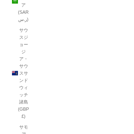
ア
(SAR
ر.س)
サウ
スジ
ョー
ジ
ア・
サウ
スサ
ンド
ウィ
ッチ
諸島
(GBP
£)
サモ