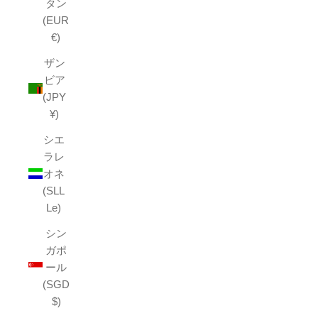
タン
(EUR
€)
ザン
ビア
(JPY
¥)
シエ
ラレ
オネ
(SLL
Le)
シン
ガポ
ール
(SGD
$)