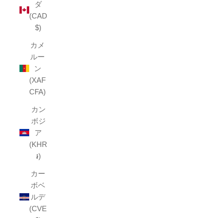
ダ
(CAD
$)
カメ
ルー
ン
(XAF
CFA)
カン
ボジ
ア
(KHR
៛)
カー
ボベ
ルデ
(CVE