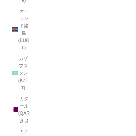
€)
オー
ラン
ド諸
島
(EUR
€)
カザ
フス
タン
(KZT
₸)
カタ
ール
(QAR
ر.ق)
カナ