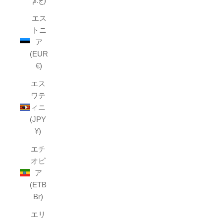
ج.م)
エス
トニ
ア
(EUR
€)
エス
ワテ
ィニ
(JPY
¥)
エチ
オピ
ア
(ETB
Br)
エリ