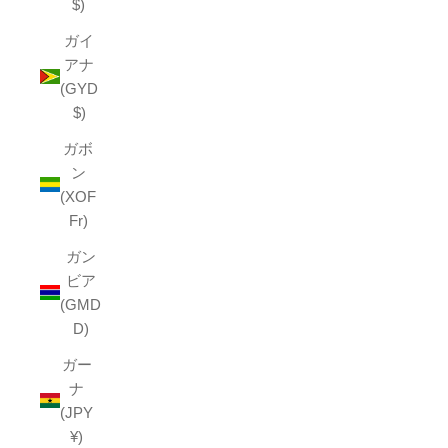
$)
ガイ
アナ
(GYD
$)
ガボ
ン
(XOF
Fr)
ガン
ビア
(GMD
D)
ガー
ナ
(JPY
¥)