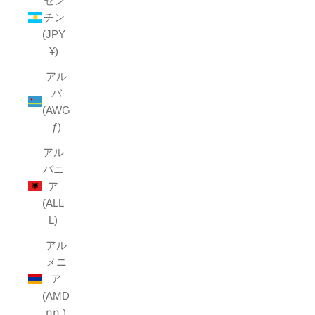
ゼン
チン
(JPY
¥)
アル
バ
(AWG
ƒ)
アル
バニ
ア
(ALL
L)
アル
メニ
ア
(AMD
դր.)