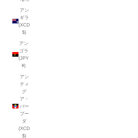
アン
ギラ
(XCD
$)
アン
ゴラ
(JPY
¥)
アン
ティ
グ
ア・
バー
ブー
ダ
(XCD
$)