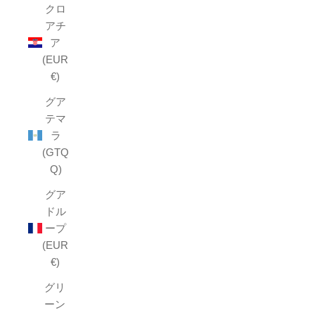
クロ
アチ
ア
(EUR
€)
グア
テマ
ラ
(GTQ
Q)
グア
ドル
ープ
(EUR
€)
グリ
ーン