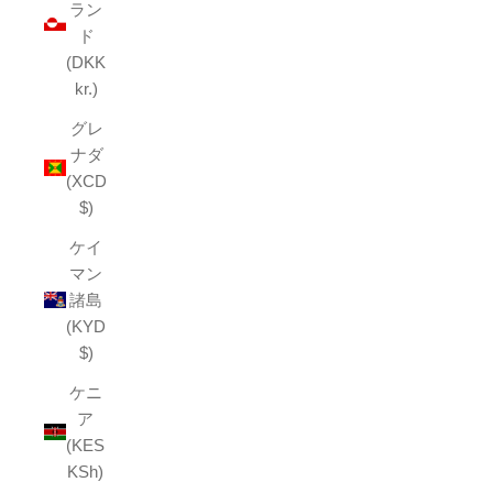
ラン
ド
(DKK
kr.)
グレ
ナダ
(XCD
$)
ケイ
マン
諸島
(KYD
$)
ケニ
ア
(KES
KSh)