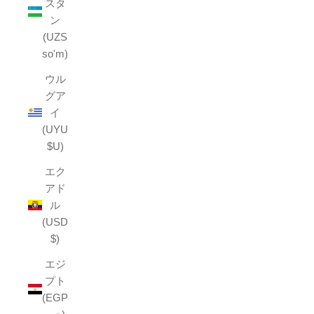
スタ
ン
(UZS
so'm)
ウル
グア
イ
(UYU
$U)
エク
アド
ル
(USD
$)
エジ
プト
(EGP