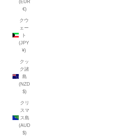
(EUR
€)
クウ
ェー
ト
(JPY
¥)
クッ
ク諸
島
(NZD
$)
クリ
スマ
ス島
(AUD
$)