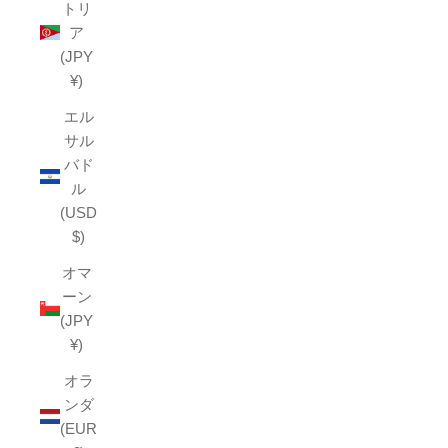
トリ
ア
(JPY
¥)
エル
サル
バド
ル
(USD
$)
オマ
ーン
(JPY
¥)
オラ
ンダ
(EUR