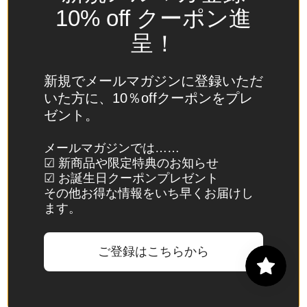
(USD
10% off クーポン進
$)
呈！
スイ
ス
(CHF
新規でメールマガジンに登録いただ
CHF)
いた方に、10％offクーポンをプレ
ゼント。
スウ
ェー
メールマガジンでは……
デン
☑ 新商品や限定特典のお知らせ
(SEK
☑ お誕生日クーポンプレゼント
kr)
その他お得な情報をいち早くお届けし
ます。
スバ
ール
バル
ご登録はこちらから
諸
島・
ヤン