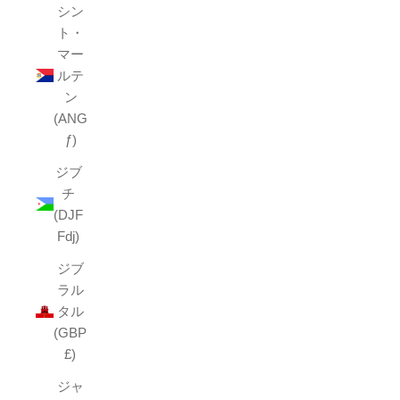
シン
ト・
マー
ルテ
ン
(ANG
ƒ)
ジブ
チ
(DJF
Fdj)
ジブ
ラル
タル
(GBP
£)
ジャ