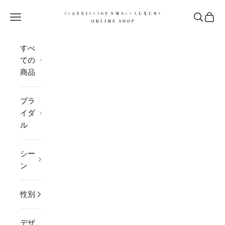
コンテンツへスキップ
CLASSICS the Small Luxury
メニューを開く
検索を開
カー
すべ
ての
商品
ブラ
イダ
ル
シー
ン
性別
デザ