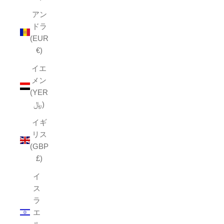
アン
ドラ
(EUR
€)
イエ
メン
(YER
﷼)
イギ
リス
(GBP
£)
イ
ス
ラ
エ