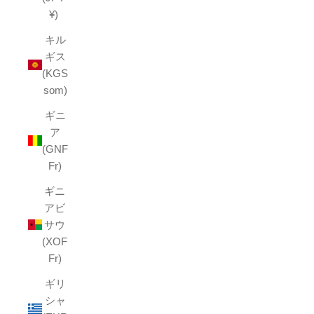
¥)
キル
ギス
(KGS
som)
ギニ
ア
(GNF
Fr)
ギニ
アビ
サウ
(XOF
Fr)
ギリ
シャ