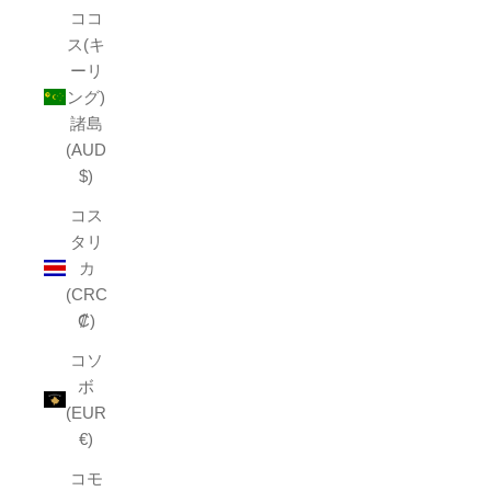
ココ
ス(キ
ーリ
ング)
諸島
(AUD
$)
コス
タリ
カ
(CRC
₡)
コソ
ボ
(EUR
€)
コモ