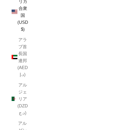
リカ
合衆
国
(USD
$)
アラ
ブ首
長国
連邦
(AED
د.إ)
アル
ジェ
リア
(DZD
د.ج)
アル