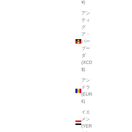
¥)
アン
ティ
グ
ア・
バー
ブー
ダ
(XCD
$)
アン
ドラ
(EUR
€)
イエ
メン
(YER