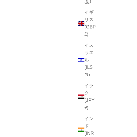
﷼)
イギ
リス
(GBP
£)
イス
ラエ
ル
(ILS
₪)
イラ
ク
(JPY
¥)
イン
ド
(INR