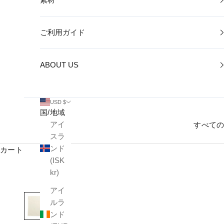
ご利用ガイド
ABOUT US
USD $
国/地域
アイ
すべて
スラ
ンド
カート
(ISK
kr)
アイ
ルラ
ンド