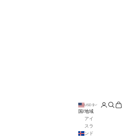
アカウントペー
検索を開く
カートを
USD $
国/地域
アイ
スラ
ンド