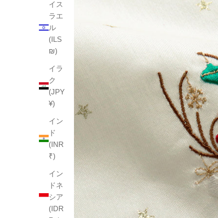
イス
ラエ
ル
(ILS
₪)
イラ
ク
(JPY
¥)
イン
ド
(INR
₹)
イン
ドネ
シア
(IDR