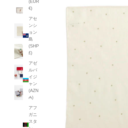
(EUR
€)
アセ
ンシ
ョン
島
(SHP
£)
アゼ
ルバ
イジ
ャン
(AZN
₼)
アフ
ガニ
スタ