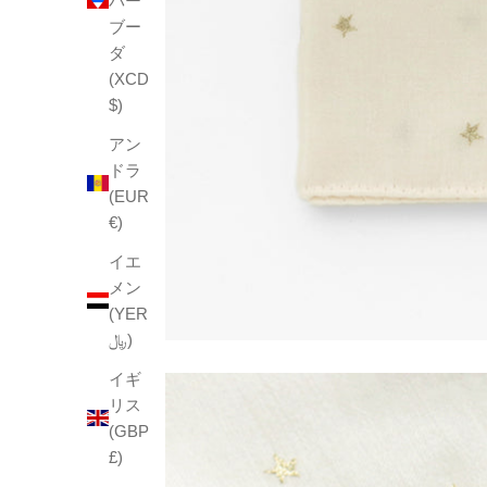
バー
ブー
ダ
(XCD
$)
アン
ドラ
(EUR
€)
イエ
メン
(YER
﷼)
イギ
リス
(GBP
£)