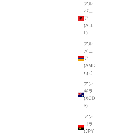
アル
バニ
ア
(ALL
L)
アル
メニ
ア
(AMD
դր.)
アン
ギラ
(XCD
$)
アン
ゴラ
(JPY