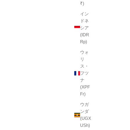
₹)
イン
ドネ
シア
(IDR
Rp)
ウォ
リ
ス・
フツ
ナ
(XPF
Fr)
ウガ
ンダ
(UGX
USh)