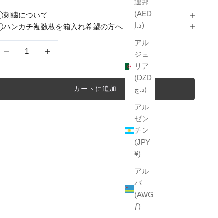
連邦
(AED
刺繍について
د.إ)
ハンカチ複数枚を箱入れ希望の方へ
アル
数量を減らす
数量を減らす
ジェ
リア
(DZD
カートに追加
د.ج)
アル
ゼン
チン
(JPY
¥)
アル
バ
(AWG
ƒ)