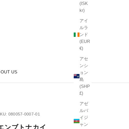
(ISK
kr)
アイ
ルラ
ンド
(EUR
€)
アセ
ンシ
BOUT US
ョン
島
(SHP
£)
アゼ
ルバ
KU: 080057-0007-01
イジ
ャン
エンブトナカイ