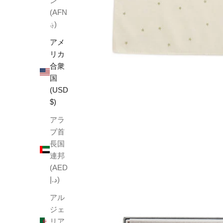
ン
(AFN
؋)
アメ
リカ
合衆
国
(USD
$)
アラ
ブ首
長国
連邦
(AED
د.إ)
アル
ジェ
リア