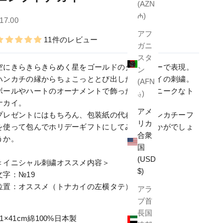
(AZN
₼)
セール価格
17.00
アフ
11件のレビュー
ガニ
スタ
空にきらきらきらめく星をゴールドのグリッターで表現。
ン
ハンカチの縁からちょこっととび出したトナカイの刺繍。
(AFN
ボールやハートのオーナメントで飾った角がユニークなト
؋)
ナカイ。
アメ
プレゼントにはもちろん、包装紙の代わりにハンカチーフ
リカ
を使って包んでホリデーギフトにしてみてはいかがでしょ
合衆
うか。
国
(USD
＜イニシャル刺繍オススメ内容＞
$)
文字：№19
位置：オススメ（トナカイの左横タテ）
アラ
ブ首
長国
41×41cm綿100%日本製