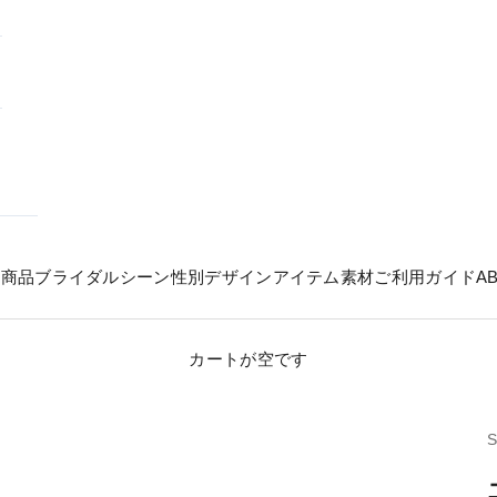
の商品
ブライダル
シーン
性別
デザイン
アイテム
素材
ご利用ガイド
A
カートが空です
S