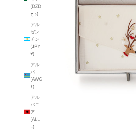
(DZD
د.ج)
アル
ゼン
チン
(JPY
¥)
アル
バ
(AWG
ƒ)
アル
バニ
ア
(ALL
L)