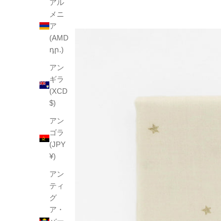
アル
メニ
ア
(AMD
դր.)
アン
ギラ
(XCD
$)
アン
ゴラ
(JPY
¥)
アン
ティ
グ
ア・