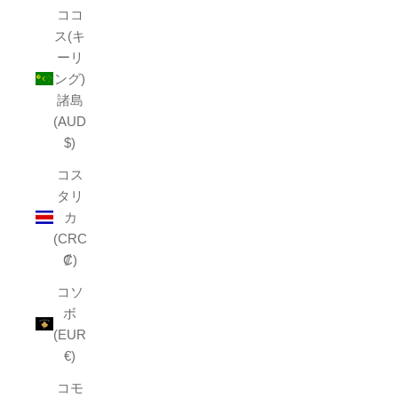
ココ
ス(キ
ーリ
ング)
諸島
(AUD
$)
コス
タリ
カ
(CRC
₡)
コソ
ボ
(EUR
€)
コモ