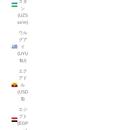
スタ
ン
(UZS
so'm)
ウル
グア
イ
(UYU
$U)
エク
アド
ル
(USD
$)
エジ
プト
(EGP