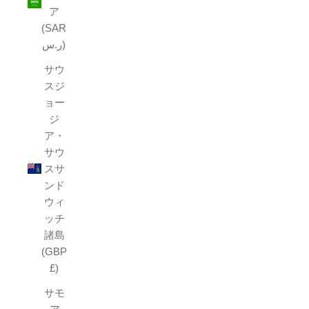
ア
(SAR
ر.س)
サウ
スジ
ョー
ジ
ア・
サウ
スサ
ンド
ウィ
ッチ
諸島
(GBP
£)
サモ