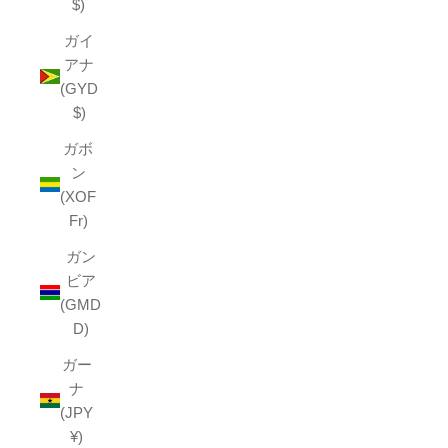
$)
ガイ
アナ
(GYD
$)
ガボ
ン
(XOF
Fr)
ガン
ビア
(GMD
D)
ガー
ナ
(JPY
¥)