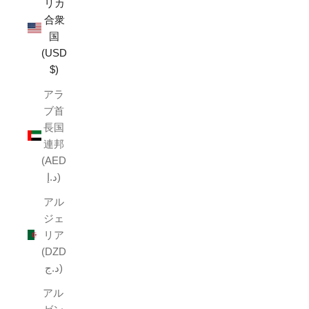
リカ
合衆
国
(USD
$)
アラ
ブ首
長国
連邦
(AED
د.إ)
アル
ジェ
リア
(DZD
د.ج)
アル