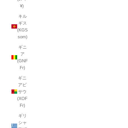
¥)
キル
ギス
(KGS
som)
ギニ
ア
(GNF
Fr)
ギニ
アビ
サウ
(XOF
Fr)
ギリ
シャ