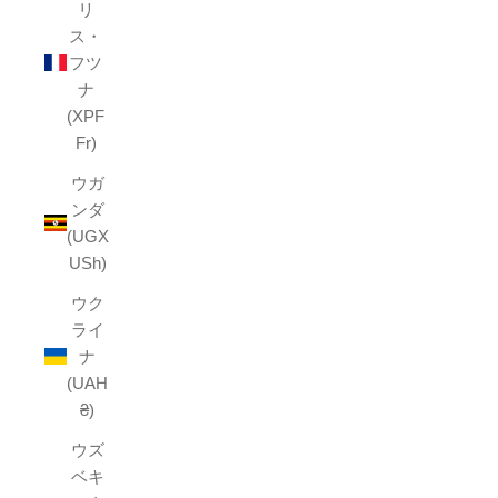
リ
ス・
フツ
ナ
(XPF
Fr)
ウガ
ンダ
(UGX
USh)
ウク
ライ
ナ
(UAH
₴)
ウズ
ベキ