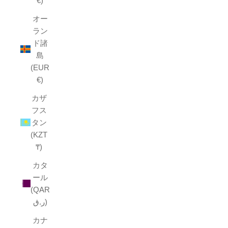
€)
オー
ラン
ド諸
島
(EUR
€)
カザ
フス
タン
(KZT
₸)
カタ
ール
(QAR
ر.ق)
カナ