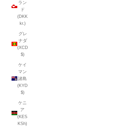
ラン
ド
(DKK
kr.)
グレ
ナダ
(XCD
$)
ケイ
マン
諸島
(KYD
$)
ケニ
ア
(KES
KSh)