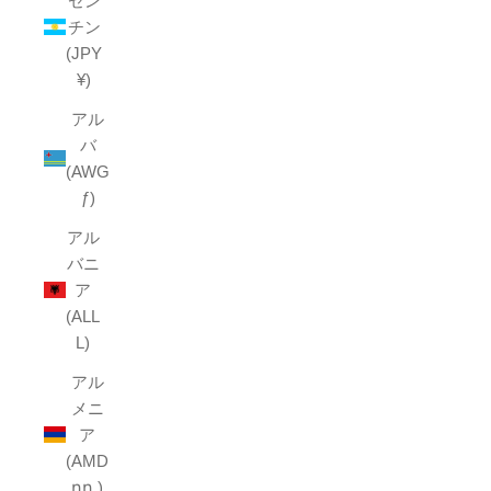
ゼン
チン
(JPY
¥)
アル
バ
(AWG
ƒ)
アル
バニ
ア
(ALL
L)
アル
メニ
ア
(AMD
դր.)