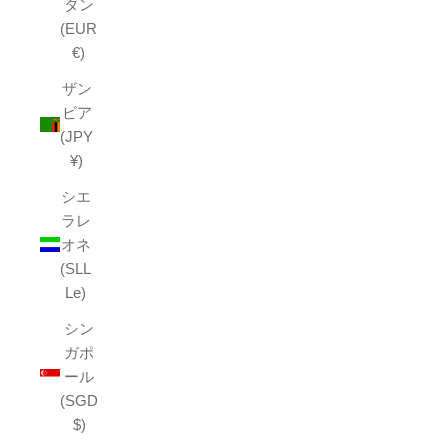
タン
(EUR
€)
ザン
ビア
(JPY
¥)
シエ
ラレ
オネ
(SLL
Le)
シン
ガポ
ール
(SGD
$)