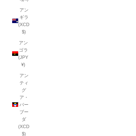
アン
ギラ
(XCD
$)
アン
ゴラ
(JPY
¥)
アン
ティ
グ
ア・
バー
ブー
ダ
(XCD
$)