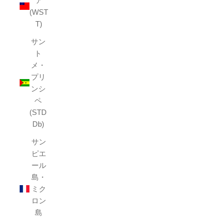
ア
(WST
T)
サン
ト
メ・
プリ
ンシ
ペ
(STD
Db)
サン
ピエ
ール
島・
ミク
ロン
島