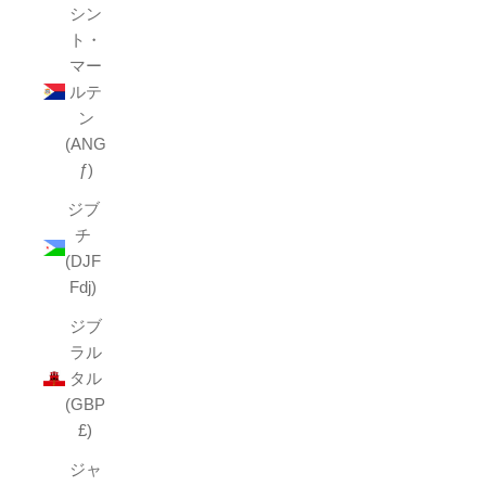
シン
ト・
マー
ルテ
ン
(ANG
ƒ)
ジブ
チ
(DJF
Fdj)
ジブ
ラル
タル
(GBP
£)
ジャ