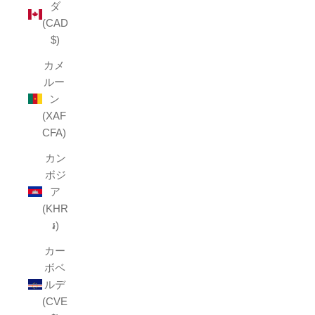
ダ
(CAD
$)
カメ
ルー
ン
(XAF
CFA)
カン
ボジ
ア
(KHR
៛)
カー
ボベ
ルデ
(CVE