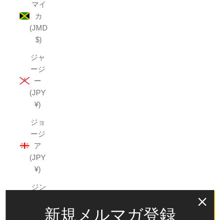
マイ
カ
(JMD
$)
ジャ
ージ
ー
(JPY
¥)
ジョ
ージ
ア
(JPY
¥)
ジン
バブ
新規メルマガ登録
エ