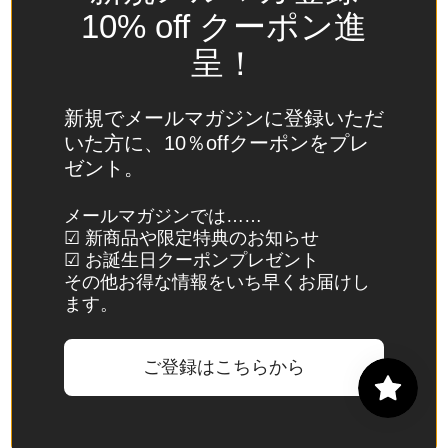
(USD
10% off クーポン進
$)
呈！
スイ
ス
(CHF
新規でメールマガジンに登録いただ
CHF)
いた方に、10％offクーポンをプレ
ゼント。
スウ
ェー
メールマガジンでは……
デン
☑ 新商品や限定特典のお知らせ
(SEK
☑ お誕生日クーポンプレゼント
kr)
その他お得な情報をいち早くお届けし
ます。
スバ
ール
バル
ご登録はこちらから
諸
島・
ヤン