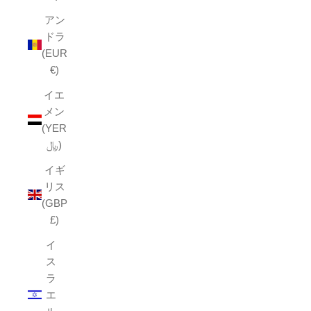
アン
ドラ
(EUR
€)
イエ
メン
(YER
﷼)
イギ
リス
(GBP
£)
イ
ス
ラ
エ