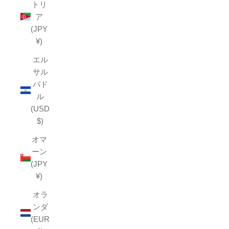
トリ
ア
(JPY
¥)
エル
サル
バド
ル
(USD
$)
オマ
ーン
(JPY
¥)
オラ
ンダ
(EUR