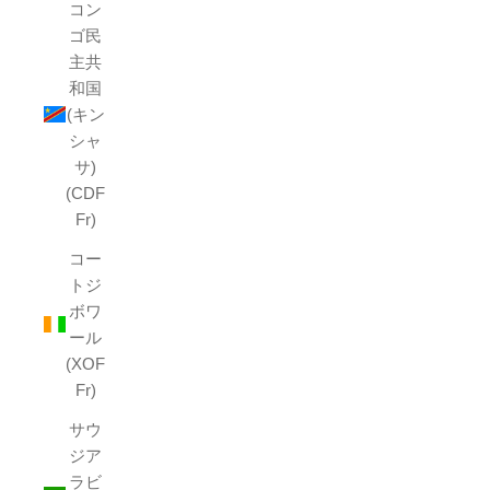
コン
ゴ民
主共
和国
(キン
シャ
サ)
(CDF
Fr)
コー
トジ
ボワ
ール
(XOF
Fr)
サウ
ジア
ラビ