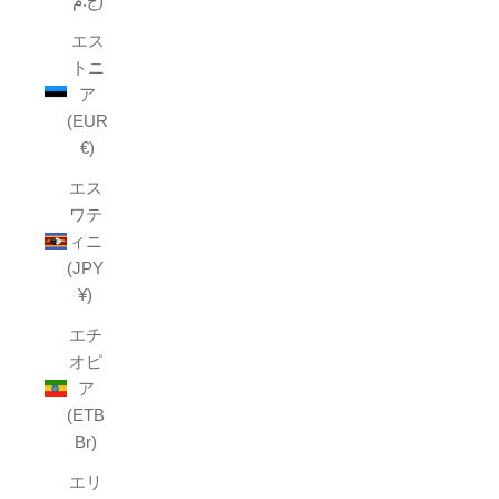
ج.م)
エス
トニ
ア
(EUR
€)
エス
ワテ
ィニ
(JPY
¥)
エチ
オピ
ア
(ETB
Br)
エリ