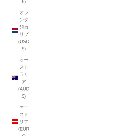
€)
オラ
ンダ
領カ
リブ
(USD
$)
オー
スト
ラリ
ア
(AUD
$)
オー
スト
リア
(EUR