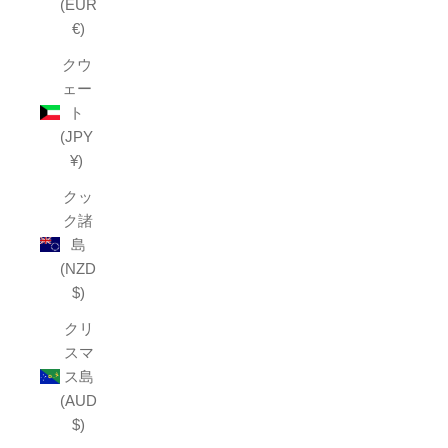
(EUR
€)
クウ
ェー
ト
(JPY
¥)
クッ
ク諸
島
(NZD
$)
クリ
スマ
ス島
(AUD
$)