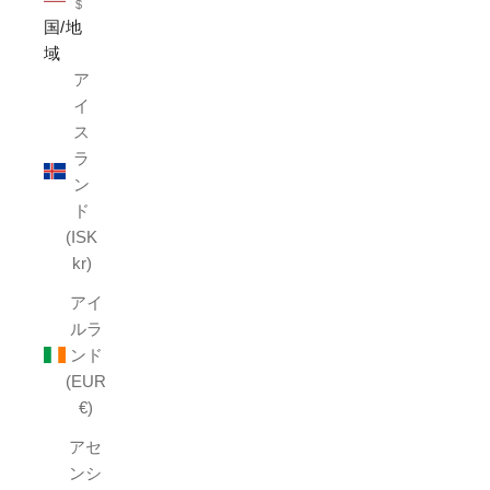
$
国/地
域
ア
イ
ス
ラ
ン
ド
(ISK
kr)
アイ
ルラ
ンド
(EUR
€)
アセ
ンシ