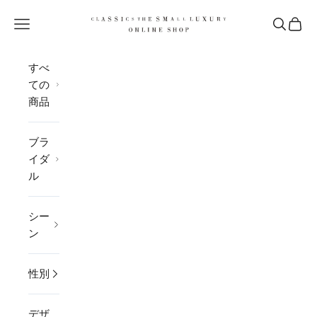
コンテンツへスキップ
CLASSICS the Small Luxury
メニューを開く
検索を開
カー
すべ
ての
商品
ブラ
イダ
ル
シー
ン
性別
デザ