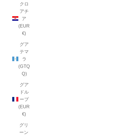
クロ
アチ
ア
(EUR
€)
グア
テマ
ラ
(GTQ
Q)
グア
ドル
ープ
(EUR
€)
グリ
ーン