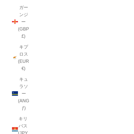
ガー
ンジ
ー
(GBP
£)
キプ
ロス
(EUR
€)
キュ
ラソ
ー
(ANG
ƒ)
キリ
バス
(JPY