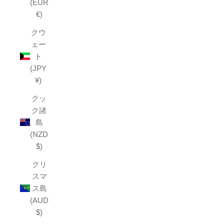
(EUR
€)
クウ
ェー
ト
(JPY
¥)
クッ
ク諸
島
(NZD
$)
クリ
スマ
ス島
(AUD
$)