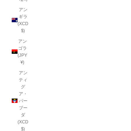
アン
ギラ
(XCD
$)
アン
ゴラ
(JPY
¥)
アン
ティ
グ
ア・
バー
ブー
ダ
(XCD
$)