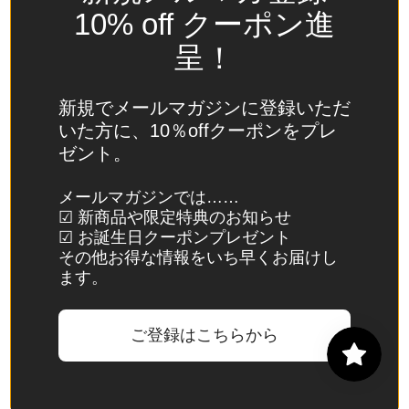
(USD
10% off クーポン進
$)
呈！
スイ
ス
(CHF
新規でメールマガジンに登録いただ
CHF)
いた方に、10％offクーポンをプレ
ゼント。
スウ
ェー
メールマガジンでは……
デン
☑ 新商品や限定特典のお知らせ
(SEK
☑ お誕生日クーポンプレゼント
kr)
その他お得な情報をいち早くお届けし
ます。
スバ
ール
バル
ご登録はこちらから
諸
島・
ヤン