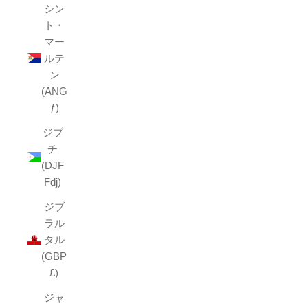
シン
ト・
マー
ルテ
ン
(ANG
ƒ)
ジブ
チ
(DJF
Fdj)
ジブ
ラル
タル
(GBP
£)
ジャ