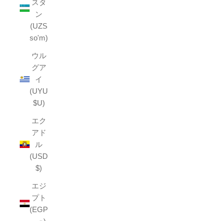
スタ
ン
(UZS
so'm)
ウル
グア
イ
(UYU
$U)
エク
アド
ル
(USD
$)
エジ
プト
(EGP