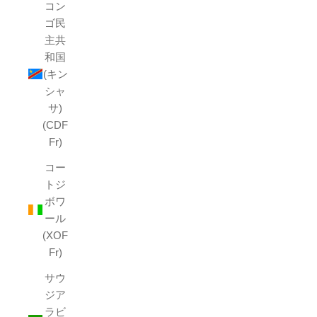
コン
ゴ民
主共
和国
(キン
シャ
サ)
(CDF
Fr)
コー
トジ
ボワ
ール
(XOF
Fr)
サウ
ジア
ラビ