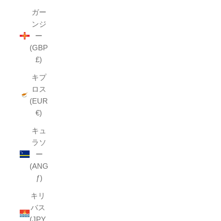
ガー
ンジ
ー
(GBP
£)
キプ
ロス
(EUR
€)
キュ
ラソ
ー
(ANG
ƒ)
キリ
バス
(JPY