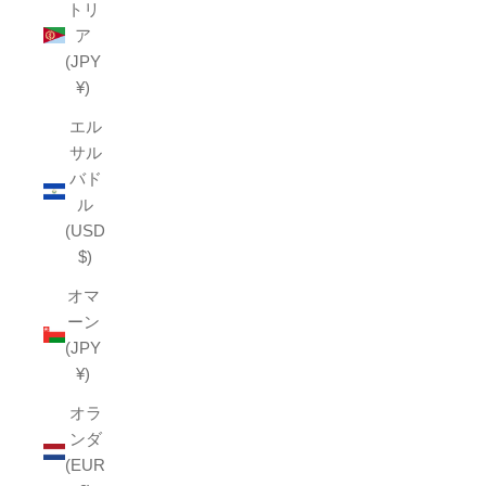
トリ
ア
(JPY
¥)
エル
サル
バド
ル
(USD
$)
オマ
ーン
(JPY
¥)
オラ
ンダ
(EUR