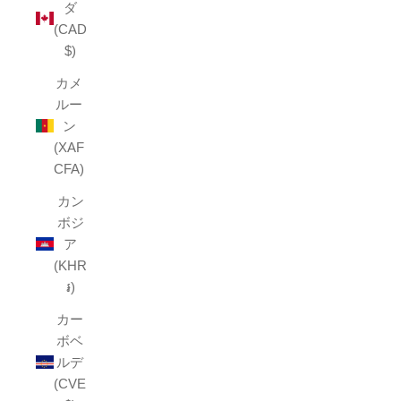
ダ
(CAD
$)
カメ
ルー
ン
(XAF
CFA)
カン
ボジ
ア
(KHR
៛)
カー
ボベ
ルデ
(CVE