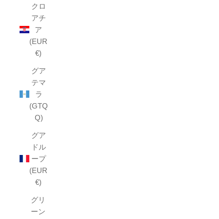
クロ
アチ
ア
(EUR
€)
グア
テマ
ラ
(GTQ
Q)
グア
ドル
ープ
(EUR
€)
グリ
ーン