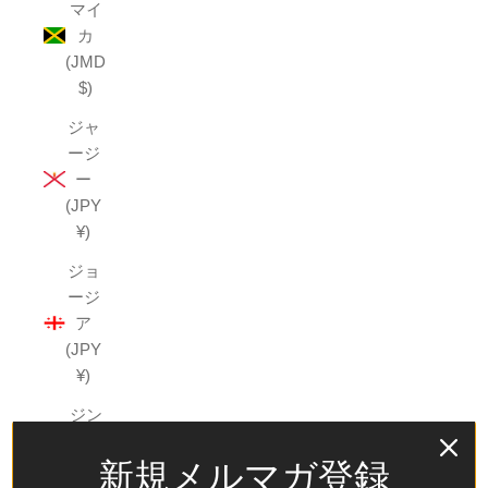
マイ
カ
(JMD
$)
ジャ
ージ
ー
(JPY
¥)
ジョ
ージ
ア
(JPY
¥)
ジン
バブ
新規メルマガ登録
エ