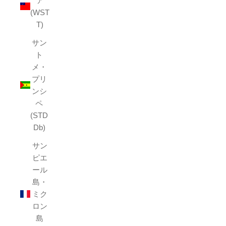
ア
(WST
T)
サン
ト
メ・
プリ
ンシ
ペ
(STD
Db)
サン
ピエ
ール
島・
ミク
ロン
島