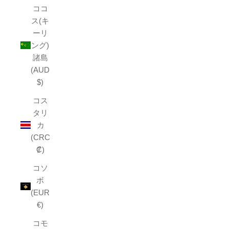
ココ
ス(キ
ーリ
ング)
諸島
(AUD
$)
コス
タリ
カ
(CRC
₡)
コソ
ボ
(EUR
€)
コモ