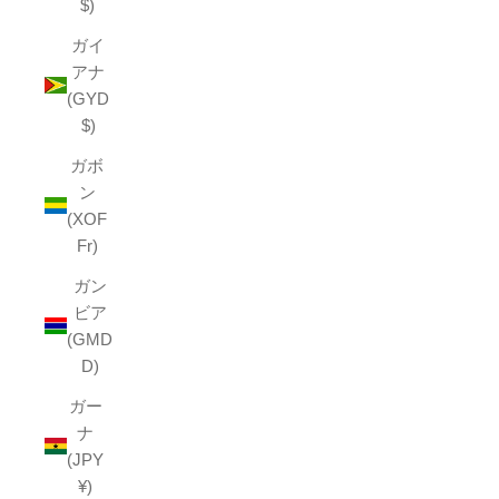
$)
ガイ
アナ
(GYD
$)
ガボ
ン
(XOF
Fr)
ガン
ビア
(GMD
D)
ガー
ナ
(JPY
¥)