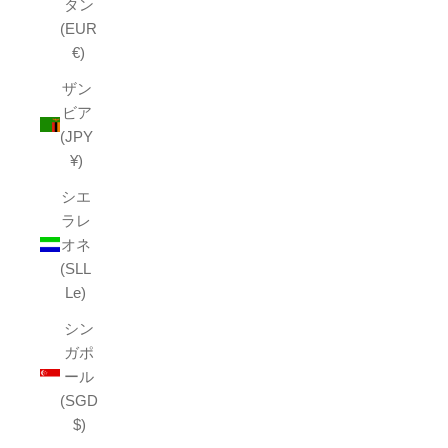
タン
(EUR
€)
ザン
ビア
(JPY
¥)
シエ
ラレ
オネ
(SLL
Le)
シン
ガポ
ール
(SGD
$)