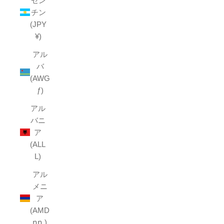
ゼン
チン
(JPY
¥)
アル
バ
(AWG
ƒ)
アル
バニ
ア
(ALL
L)
アル
メニ
ア
(AMD
դր.)