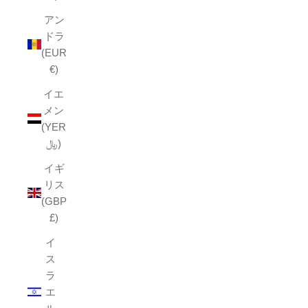
アン
ドラ
(EUR
€)
イエ
メン
(YER
﷼)
イギ
リス
(GBP
£)
イ
ス
ラ
エ