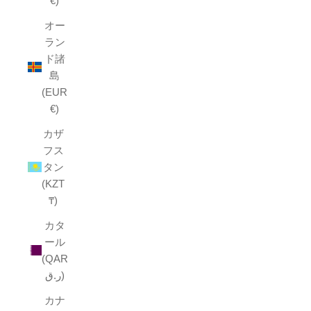
€)
オー
ラン
ド諸
島
(EUR
€)
カザ
フス
タン
(KZT
₸)
カタ
ール
(QAR
ر.ق)
カナ