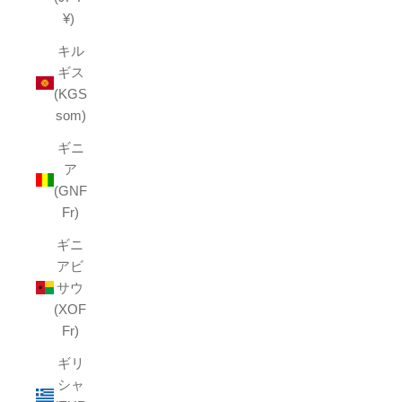
¥)
キル
ギス
(KGS
som)
ギニ
ア
(GNF
Fr)
ギニ
アビ
サウ
(XOF
Fr)
ギリ
シャ