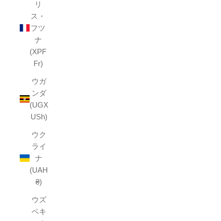
リ
ス・
フツ
ナ
(XPF
Fr)
ウガ
ンダ
(UGX
USh)
ウク
ライ
ナ
(UAH
₴)
ウズ
ベキ