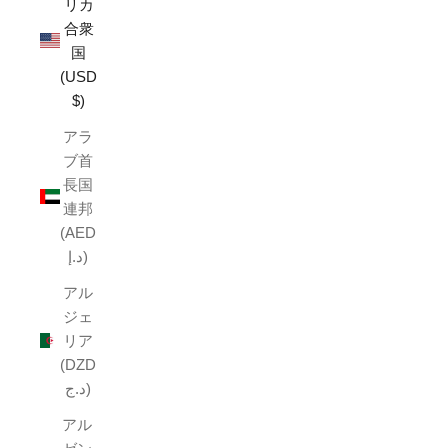
リカ
合衆
国
(USD
$)
アラ
ブ首
長国
連邦
(AED
د.إ)
アル
ジェ
リア
(DZD
د.ج)
アル