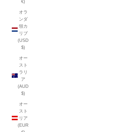
€)
オラ
ンダ
領カ
リブ
(USD
$)
オー
スト
ラリ
ア
(AUD
$)
オー
スト
リア
(EUR