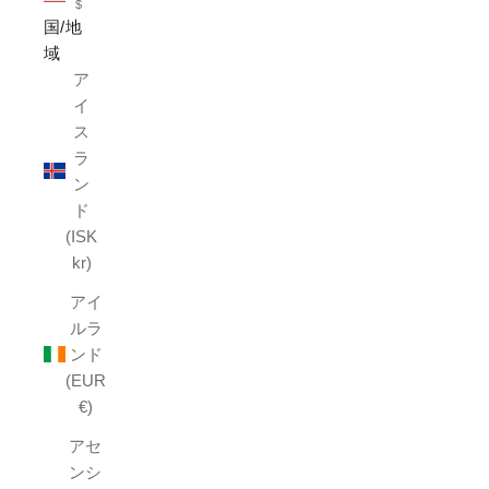
$
国/地
域
ア
イ
ス
ラ
ン
ド
(ISK
kr)
アイ
ルラ
ンド
(EUR
€)
アセ
ンシ