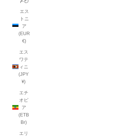
ج.م)
エス
トニ
ア
(EUR
€)
エス
ワテ
ィニ
(JPY
¥)
エチ
オピ
ア
(ETB
Br)
エリ