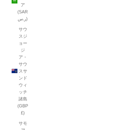
ア
(SAR
ر.س)
サウ
スジ
ョー
ジ
ア・
サウ
スサ
ンド
ウィ
ッチ
諸島
(GBP
£)
サモ