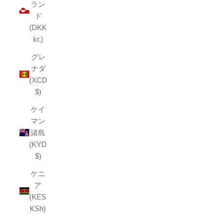
ラン
ド
(DKK
kr.)
グレ
ナダ
(XCD
$)
ケイ
マン
諸島
(KYD
$)
ケニ
ア
(KES
KSh)