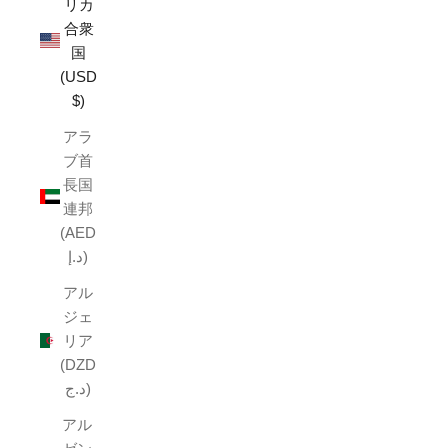
リカ
合衆
国
(USD
$)
アラ
ブ首
長国
連邦
(AED
د.إ)
アル
ジェ
リア
(DZD
د.ج)
アル