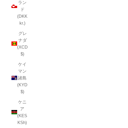
ラン
ド
(DKK
kr.)
グレ
ナダ
(XCD
$)
ケイ
マン
諸島
(KYD
$)
ケニ
ア
(KES
KSh)