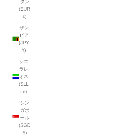
タン
(EUR
€)
ザン
ビア
(JPY
¥)
シエ
ラレ
オネ
(SLL
Le)
シン
ガポ
ール
(SGD
$)