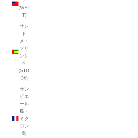
ア
(WST
T)
サン
ト
メ・
プリ
ンシ
ペ
(STD
Db)
サン
ピエ
ール
島・
ミク
ロン
島