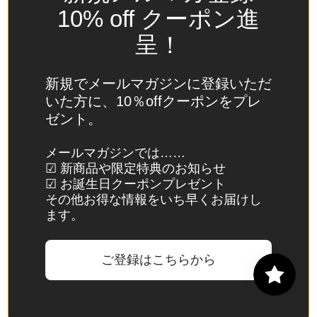
(USD
10% off クーポン進
$)
呈！
スイ
ス
(CHF
新規でメールマガジンに登録いただ
CHF)
いた方に、10％offクーポンをプレ
ゼント。
スウ
ェー
メールマガジンでは……
デン
☑ 新商品や限定特典のお知らせ
(SEK
☑ お誕生日クーポンプレゼント
kr)
その他お得な情報をいち早くお届けし
ます。
スバ
ール
バル
ご登録はこちらから
諸
島・
ヤン