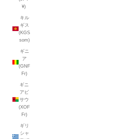
¥)
キル
ギス
(KGS
som)
ギニ
ア
(GNF
Fr)
ギニ
アビ
サウ
(XOF
Fr)
ギリ
シャ