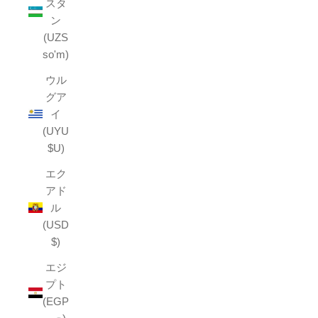
スタ
ン
(UZS
so'm)
ウル
グア
イ
(UYU
$U)
エク
アド
ル
(USD
$)
エジ
プト
(EGP