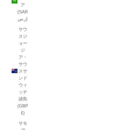
ア
(SAR
ر.س)
サウ
スジ
ョー
ジ
ア・
サウ
スサ
ンド
ウィ
ッチ
諸島
(GBP
£)
サモ