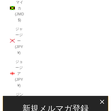
マイ
カ
(JMD
$)
ジャ
ージ
ー
(JPY
¥)
ジョ
ージ
ア
(JPY
¥)
ジン
バブ
新規メルマガ登録
エ