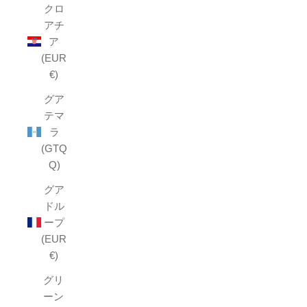
クロ
アチ
ア
(EUR
€)
グア
テマ
ラ
(GTQ
Q)
グア
ドル
ープ
(EUR
€)
グリ
ーン