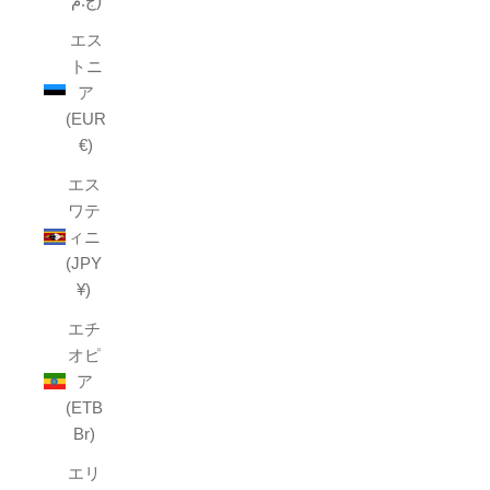
ج.م)
エス
トニ
ア
(EUR
€)
エス
ワテ
ィニ
(JPY
¥)
エチ
オピ
ア
(ETB
Br)
エリ