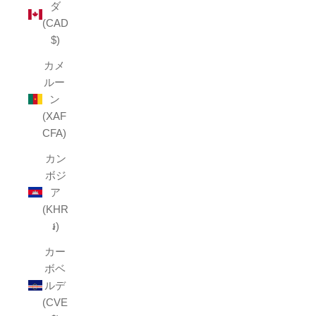
ダ
(CAD
$)
カメ
ルー
ン
(XAF
CFA)
カン
ボジ
ア
(KHR
៛)
カー
ボベ
ルデ
(CVE