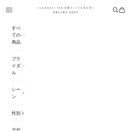
コンテンツへスキップ
CLASSICS the Small Luxury
メニューを開く
検索を開
カー
すべ
ての
商品
ブラ
イダ
ル
シー
ン
性別
デザ