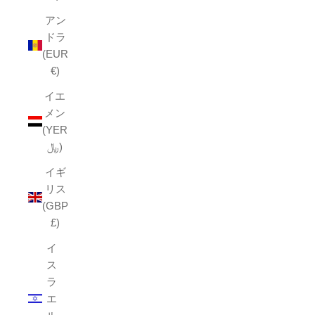
アン
ドラ
(EUR
€)
イエ
メン
(YER
﷼)
イギ
リス
(GBP
£)
イ
ス
ラ
エ