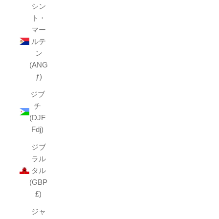
シン
ト・
マー
ルテ
ン
(ANG
ƒ)
ジブ
チ
(DJF
Fdj)
ジブ
ラル
タル
(GBP
£)
ジャ