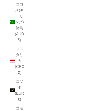
ココ
ス(キ
ーリ
ング)
諸島
(AUD
$)
コス
タリ
カ
(CRC
₡)
コソ
ボ
(EUR
€)
コモ