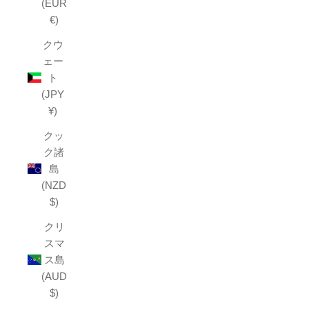
(EUR
€)
クウ
ェー
ト
(JPY
¥)
クッ
ク諸
島
(NZD
$)
クリ
スマ
ス島
(AUD
$)