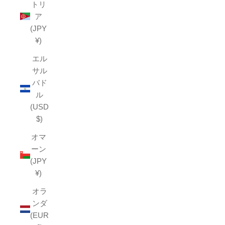
トリ
ア
(JPY
¥)
エル
サル
バド
ル
(USD
$)
オマ
ーン
(JPY
¥)
オラ
ンダ
(EUR