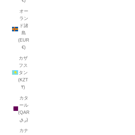
€)
オー
ラン
ド諸
島
(EUR
€)
カザ
フス
タン
(KZT
₸)
カタ
ール
(QAR
ر.ق)
カナ