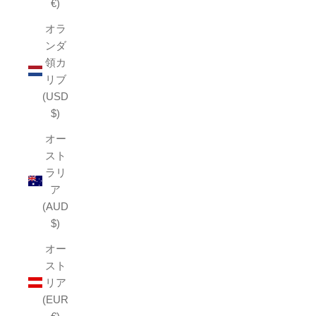
€)
オラ
ンダ
領カ
リブ
(USD
$)
オー
スト
ラリ
ア
(AUD
$)
オー
スト
リア
(EUR