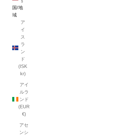
$
国/地
域
ア
イ
ス
ラ
ン
ド
(ISK
kr)
アイ
ルラ
ンド
(EUR
€)
アセ
ンシ