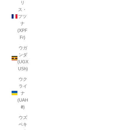
リ
ス・
フツ
ナ
(XPF
Fr)
ウガ
ンダ
(UGX
USh)
ウク
ライ
ナ
(UAH
₴)
ウズ
ベキ