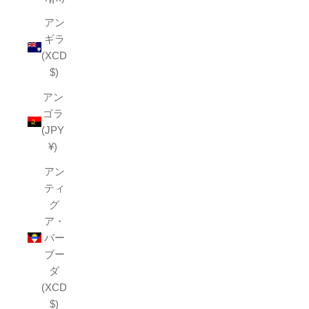
アン
ギラ
(XCD
$)
アン
ゴラ
(JPY
¥)
アン
ティ
グ
ア・
バー
ブー
ダ
(XCD
$)