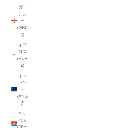
ガー
ンジ
ー
(GBP
£)
キプ
ロス
(EUR
€)
キュ
ラソ
ー
(ANG
ƒ)
キリ
バス
(JPY