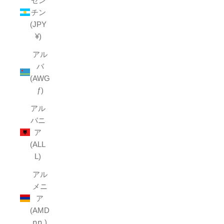
ゼン
チン
(JPY
¥)
アル
バ
(AWG
ƒ)
アル
バニ
ア
(ALL
L)
アル
メニ
ア
(AMD
դր.)