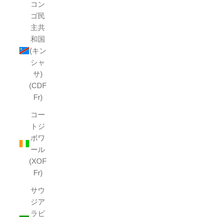
コン
ゴ民
主共
和国
(キン
シャ
サ)
(CDF
Fr)
コー
トジ
ボワ
ール
(XOF
Fr)
サウ
ジア
ラビ