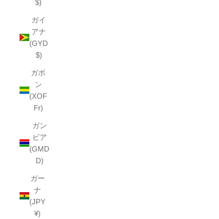
$)
ガイ
アナ
(GYD
$)
ガボ
ン
(XOF
Fr)
ガン
ビア
(GMD
D)
ガー
ナ
(JPY
¥)