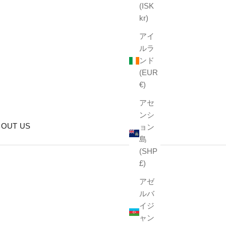
(ISK
kr)
アイ
ルラ
ンド
(EUR
€)
アセ
ンシ
BOUT US
ョン
島
(SHP
£)
アゼ
ルバ
イジ
ャン