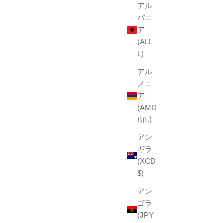
アル
バニ
ア
(ALL
L)
アル
メニ
ア
(AMD
դր.)
アン
ギラ
(XCD
$)
アン
ゴラ
(JPY