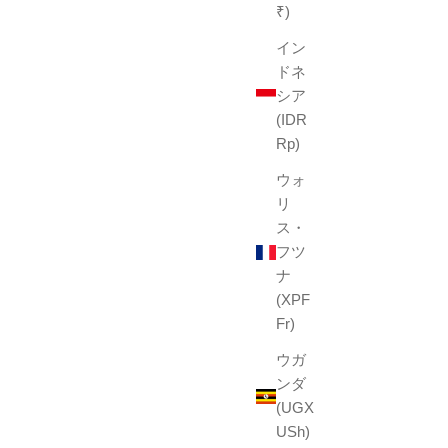
₹)
イン
ドネ
シア
(IDR
Rp)
ウォ
リ
ス・
フツ
ナ
(XPF
Fr)
ウガ
ンダ
(UGX
USh)