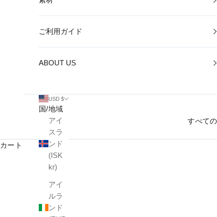
ご利用ガイド
ABOUT US
USD $
国/地域
アイ
すべて
スラ
ンド
カート
(ISK
kr)
アイ
ルラ
ンド