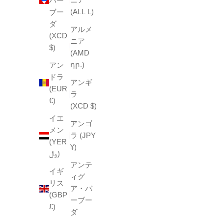
バー
(ALL L)
ブー
ダ
アルメ
(XCD
ニア
$)
(AMD
դր.)
アン
ドラ
アンギ
(EUR
ラ
€)
(XCD $)
イエ
アンゴ
メン
ラ (JPY
(YER
¥)
﷼)
アンテ
イギ
ィグ
リス
ア・バ
(GBP
ーブー
£)
ダ