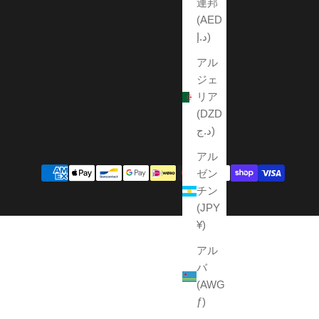
連邦
(AED
د.إ)
アル
ジェ
リア
(DZD
د.ج)
アル
ゼン
チン
(JPY
¥)
アル
バ
(AWG
ƒ)