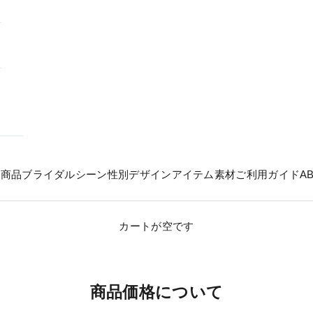
の商品
ブライダル
シーン
性別
デザイン
アイテム
素材
ご利用ガイド
A
カートが空です
商品価格について