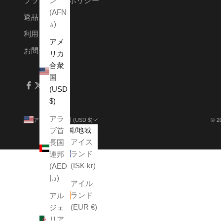
ン
プライバシーポリシー
(AFN
返品ポリシー
؋)
利用規約
アメ
お問合せ
リカ
合衆
国
(USD
$)
アラ
アメリカ合衆国 (USD $)
© 2
国/地域
ブ首
アイス
長国
ランド
連邦
(ISK kr)
(AED
د.إ)
アイル
ランド
アル
(EUR €)
ジェ
リア