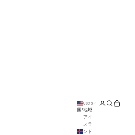
アカウントペー
検索を開く
カートを
USD $
国/地域
アイ
スラ
ンド