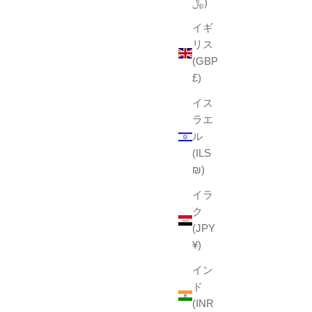
﷼)
イギ
リス
(GBP
£)
イス
ラエ
ル
(ILS
₪)
イラ
ク
(JPY
¥)
イン
ド
(INR