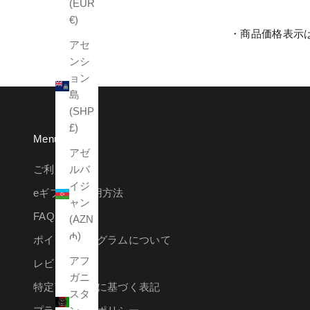
(EUR
€)
・商品価格表示
アセ
ンシ
ョン
島
(SHP
£)
Menu
アゼ
ルバ
ご利用ガイド
イジ
eギフトご利用方法
ャン
FAQ
(AZN
₼)
ポイントプログラムについて
アフ
レビュー方法
ガニ
特定商取引法に基づく表記
スタ