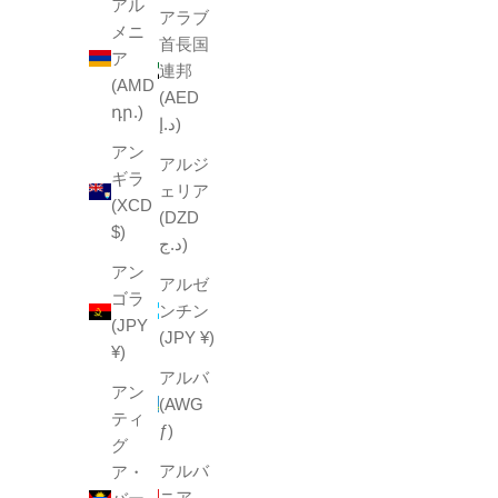
アル
アラブ
メニ
首長国
ア
連邦
(AMD
(AED
դր.)
د.إ)
アン
アルジ
ギラ
ェリア
(XCD
(DZD
$)
د.ج)
アン
アルゼ
ゴラ
ンチン
(JPY
(JPY ¥)
¥)
アルバ
アン
(AWG
ティ
ƒ)
グ
アルバ
ア・
ニア