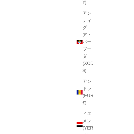
¥)
アン
ティ
グ
ア・
バー
ブー
ダ
(XCD
$)
アン
ドラ
(EUR
€)
イエ
メン
(YER