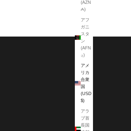
(AZN
₼)
アフ
ガニ
スタ
ン
(AFN
؋)
アメ
リカ
合衆
国
(USD
$)
アラ
ブ首
長国