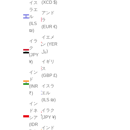
(XCD $)
イス
ラエ
アンド
ル
ラ
(ILS
(EUR €)
₪)
イエメ
イラ
ン (YER
ク
﷼)
(JPY
イギリ
¥)
ス
イン
(GBP £)
ド
イスラ
(INR
エル
₹)
(ILS ₪)
イン
イラク
ドネ
(JPY ¥)
シア
(IDR
インド