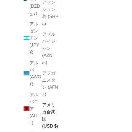
アセン
(DZD
ション
د.ج)
島 (SHP
£)
アル
ゼン
アゼル
チン
バイジ
(JPY
ャン
¥)
(AZN
₼)
アル
バ
アフガ
(AWG
ニスタ
ƒ)
ン (AFN
؋)
アル
バニ
アメリ
ア
カ合衆
(ALL
国
L)
(USD $)