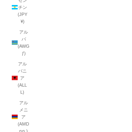
ゼン
チン
(JPY
¥)
アル
バ
(AWG
ƒ)
アル
バニ
ア
(ALL
L)
アル
メニ
ア
(AMD
դր.)