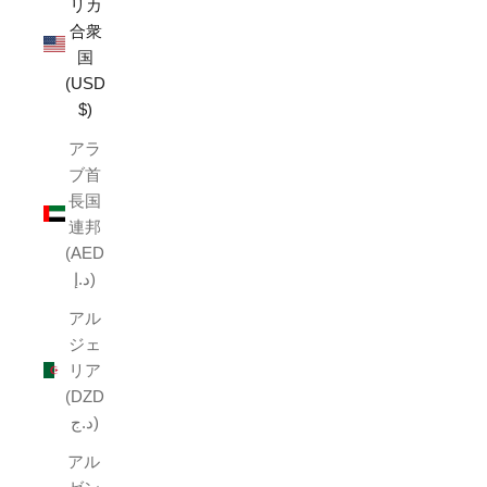
リカ
合衆
国
(USD
$)
アラ
ブ首
長国
連邦
(AED
د.إ)
アル
ジェ
リア
(DZD
د.ج)
アル