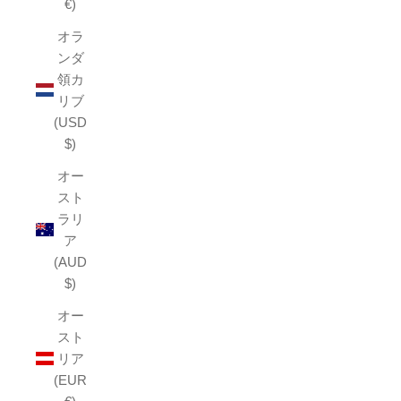
€)
オラ
ンダ
領カ
リブ
(USD
$)
オー
スト
ラリ
ア
(AUD
$)
オー
スト
リア
(EUR