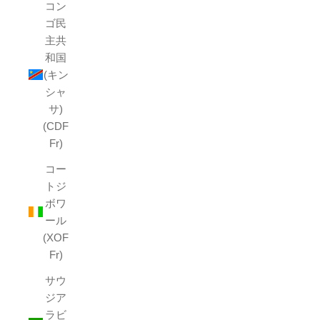
コン
ゴ民
主共
和国
(キン
シャ
サ)
(CDF
Fr)
コー
トジ
ボワ
ール
(XOF
Fr)
サウ
ジア
ラビ