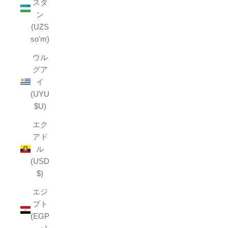
スタ
ン
(UZS
so'm)
ウル
グア
イ
(UYU
$U)
エク
アド
ル
(USD
$)
エジ
プト
(EGP