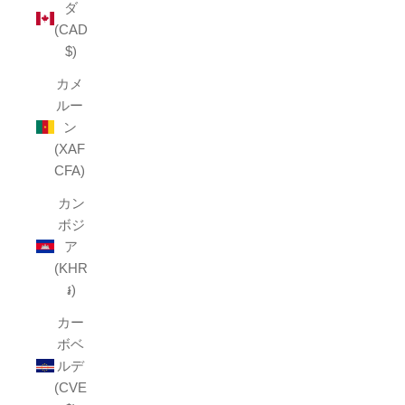
ダ
(CAD
$)
カメ
ルー
ン
(XAF
CFA)
カン
ボジ
ア
(KHR
៛)
カー
ボベ
ルデ
(CVE