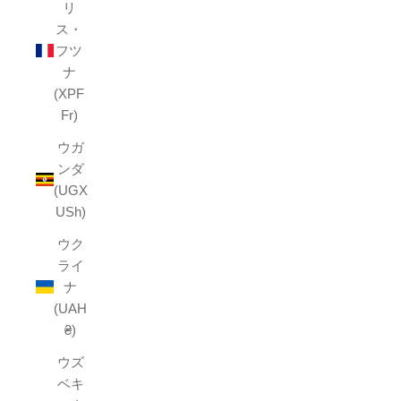
リ
ス・
フツ
ナ
(XPF
Fr)
ウガ
ンダ
(UGX
USh)
ウク
ライ
ナ
(UAH
₴)
ウズ
ベキ