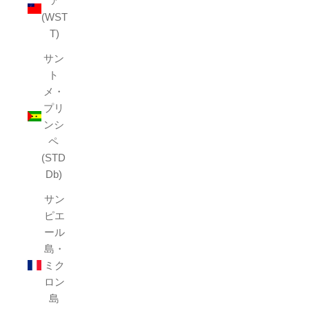
ア
(WST
T)
サン
ト
メ・
プリ
ンシ
ペ
(STD
Db)
サン
ピエ
ール
島・
ミク
ロン
島