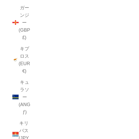
ガー
ンジ
ー
(GBP
£)
キプ
ロス
(EUR
€)
キュ
ラソ
ー
(ANG
ƒ)
キリ
バス
(JPY