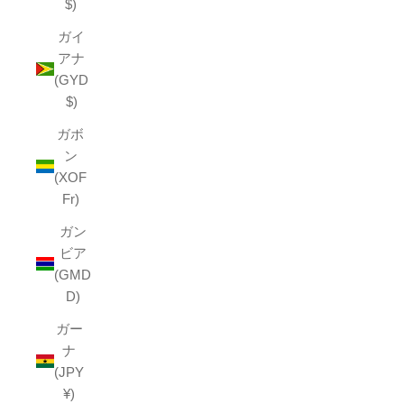
$)
ガイ
アナ
(GYD
$)
ガボ
ン
(XOF
Fr)
ガン
ビア
(GMD
D)
ガー
ナ
(JPY
¥)