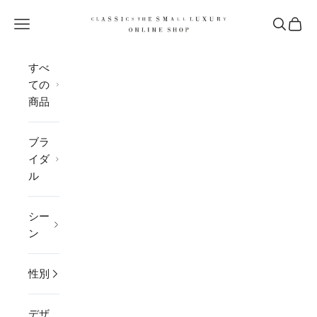
コンテンツへスキップ
CLASSICS the Small Luxury
メニューを開く
検索を開
カー
すべ
ての
商品
ブラ
イダ
ル
シー
ン
性別
デザ