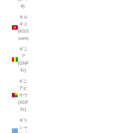
¥)
キル
ギス
(KGS
som)
ギニ
ア
(GNF
Fr)
ギニ
アビ
サウ
(XOF
Fr)
ギリ
シャ