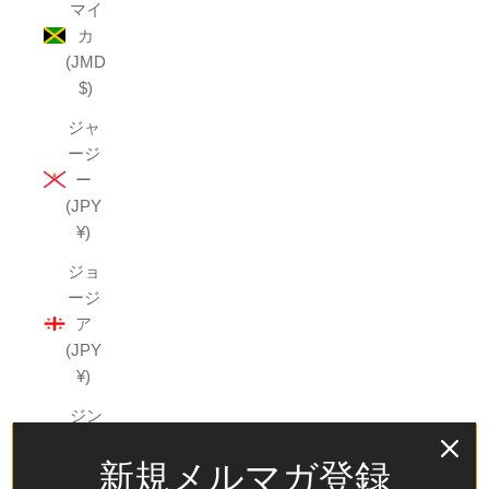
マイ
カ
(JMD
$)
ジャ
ージ
ー
(JPY
¥)
ジョ
ージ
ア
(JPY
¥)
ジン
バブ
新規メルマガ登録
エ