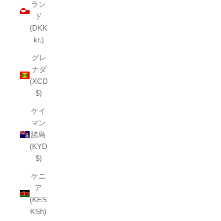
ラン
ド
(DKK
kr.)
グレ
ナダ
(XCD
$)
ケイ
マン
諸島
(KYD
$)
ケニ
ア
(KES
KSh)