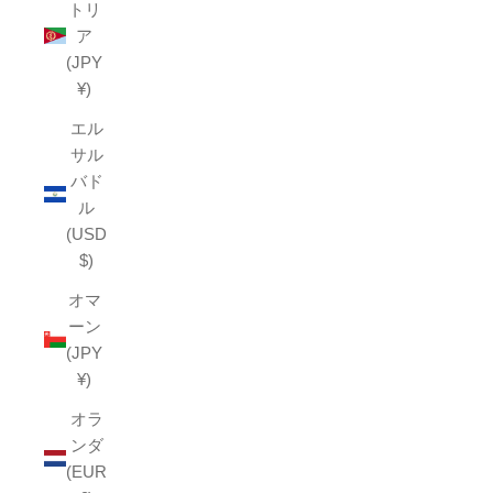
トリ
ア
(JPY
¥)
エル
サル
バド
ル
(USD
$)
オマ
ーン
(JPY
¥)
オラ
ンダ
(EUR