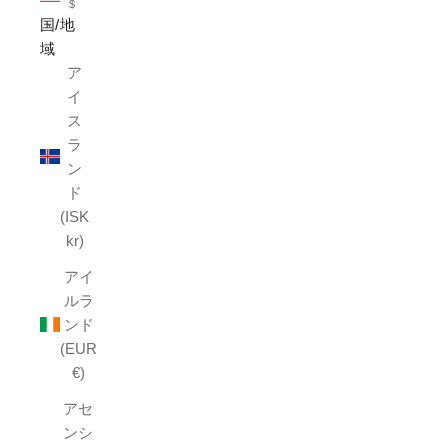
$
国/地
域
ア
イ
ス
ラ
ン
ド
(ISK
kr)
アイ
ルラ
ンド
(EUR
€)
アセ
ンシ