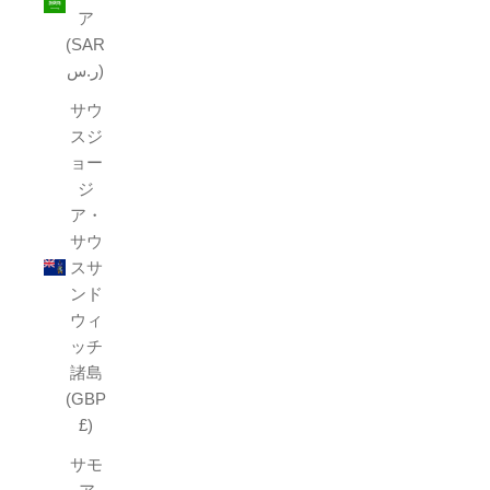
ア
(SAR
ر.س)
サウ
スジ
ョー
ジ
ア・
サウ
スサ
ンド
ウィ
ッチ
諸島
(GBP
£)
サモ