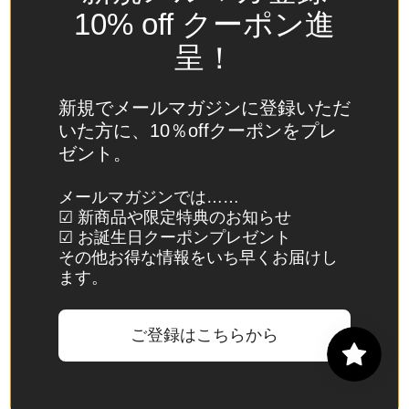
(USD
10% off クーポン進
$)
呈！
スイ
ス
(CHF
新規でメールマガジンに登録いただ
CHF)
いた方に、10％offクーポンをプレ
ゼント。
スウ
ェー
メールマガジンでは……
デン
☑ 新商品や限定特典のお知らせ
(SEK
☑ お誕生日クーポンプレゼント
kr)
その他お得な情報をいち早くお届けし
ます。
スバ
ール
バル
ご登録はこちらから
諸
島・
ヤン