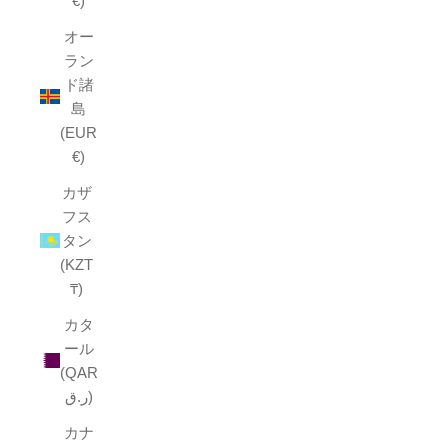
€)
オー
ラン
ド諸
島
(EUR
€)
カザ
フス
タン
(KZT
₸)
カタ
ール
(QAR
ر.ق)
カナ