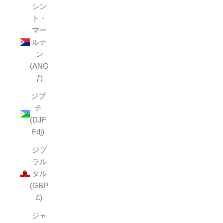
シン
ト・
マー
ルテ
ン
(ANG
ƒ)
ジブ
チ
(DJF
Fdj)
ジブ
ラル
タル
(GBP
£)
ジャ