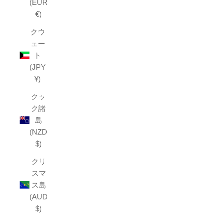
(EUR
€)
クウ
ェー
ト
(JPY
¥)
クッ
ク諸
島
(NZD
$)
クリ
スマ
ス島
(AUD
$)