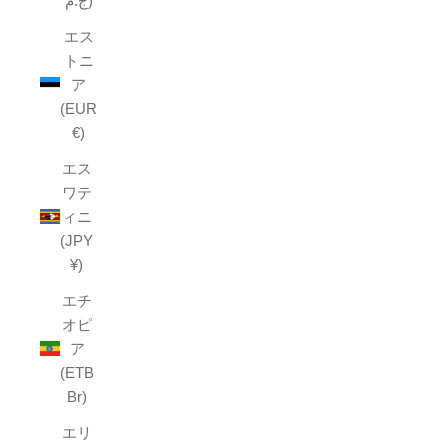
ج.م)
エス
トニ
ア
(EUR
€)
エス
ワテ
ィニ
(JPY
¥)
エチ
オピ
ア
(ETB
Br)
エリ