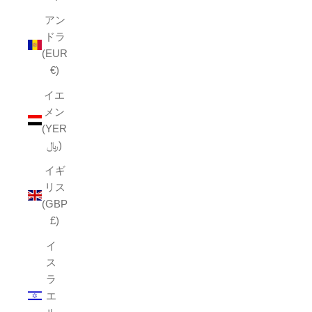
アン
ドラ
(EUR
€)
イエ
メン
(YER
﷼)
イギ
リス
(GBP
£)
イ
ス
ラ
エ