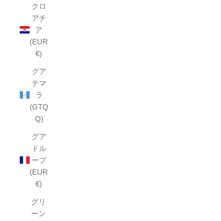
クロ
アチ
ア
(EUR
€)
グア
テマ
ラ
(GTQ
Q)
グア
ドル
ープ
(EUR
€)
グリ
ーン