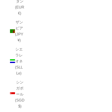
タン
(EUR
€)
ザン
ビア
(JPY
¥)
シエ
ラレ
オネ
(SLL
Le)
シン
ガポ
ール
(SGD
$)