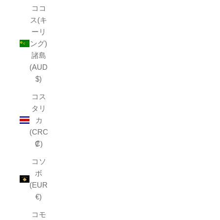
ココ
ス(キ
ーリ
ング)
諸島
(AUD
$)
コス
タリ
カ
(CRC
₡)
コソ
ボ
(EUR
€)
コモ