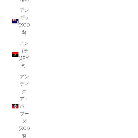
アン
ギラ
(XCD
$)
アン
ゴラ
(JPY
¥)
アン
ティ
グ
ア・
バー
ブー
ダ
(XCD
$)