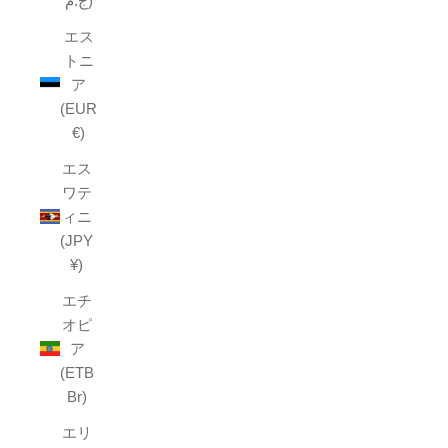
ج.م)
エス
トニ
ア
(EUR
€)
エス
ワテ
ィニ
(JPY
¥)
エチ
オピ
ア
(ETB
Br)
エリ