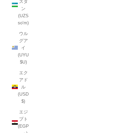
スタ
ン
(UZS
so'm)
ウル
グア
イ
(UYU
$U)
エク
アド
ル
(USD
$)
エジ
プト
(EGP