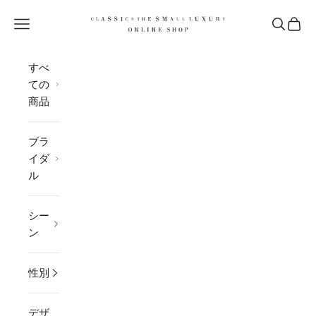
コンテンツへスキップ
CLASSICS the Small Luxury
メニューを開く
検索を開
カー
すべ
ての
商品
ブラ
イダ
ル
シー
ン
性別
デザ