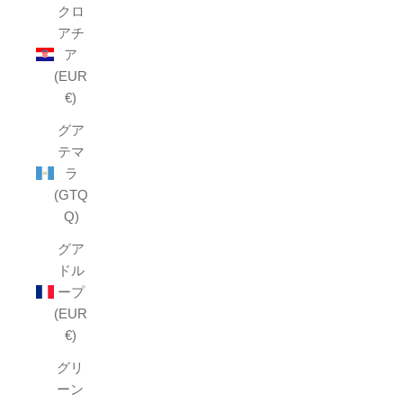
クロ
アチ
ア
(EUR
€)
グア
テマ
ラ
(GTQ
Q)
グア
ドル
ープ
(EUR
€)
グリ
ーン