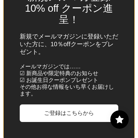
(USD
10% off クーポン進
$)
呈！
スイ
ス
(CHF
新規でメールマガジンに登録いただ
CHF)
いた方に、10％offクーポンをプレ
ゼント。
スウ
ェー
メールマガジンでは……
デン
☑ 新商品や限定特典のお知らせ
(SEK
☑ お誕生日クーポンプレゼント
kr)
その他お得な情報をいち早くお届けし
ます。
スバ
ール
バル
ご登録はこちらから
諸
島・
ヤン