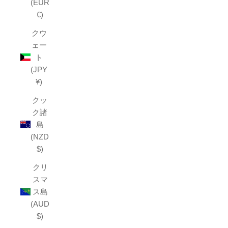
(EUR
€)
クウ
ェー
ト
(JPY
¥)
クッ
ク諸
島
(NZD
$)
クリ
スマ
ス島
(AUD
$)