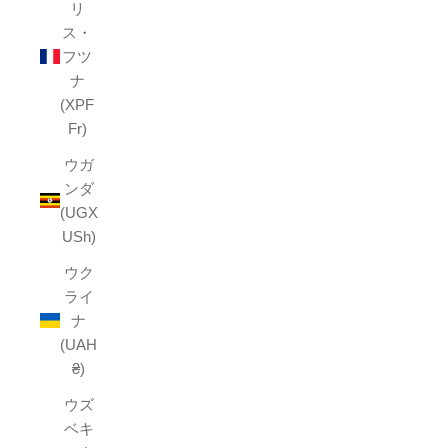
リ
ス・
フツ
ナ
(XPF
Fr)
ウガ
ンダ
(UGX
USh)
ウク
ライ
ナ
(UAH
₴)
ウズ
ベキ