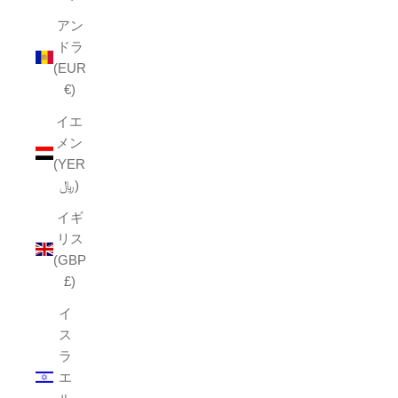
アン
ドラ
(EUR
€)
イエ
メン
(YER
﷼)
イギ
リス
(GBP
£)
イ
ス
ラ
エ