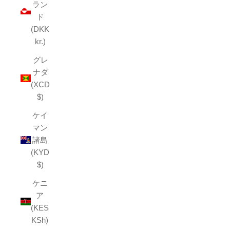
ラン
ド
(DKK
kr.)
グレ
ナダ
(XCD
$)
ケイ
マン
諸島
(KYD
$)
ケニ
ア
(KES
KSh)