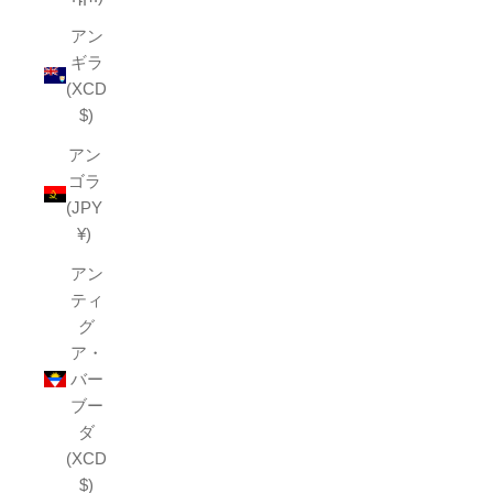
アン
ギラ
(XCD
$)
アン
ゴラ
(JPY
¥)
アン
ティ
グ
ア・
バー
ブー
ダ
(XCD
$)