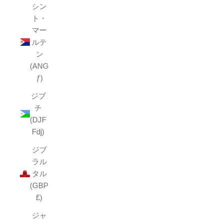
シン
ト・
マー
ルテ
ン
(ANG
ƒ)
ジブ
チ
(DJF
Fdj)
ジブ
ラル
タル
(GBP
£)
ジャ