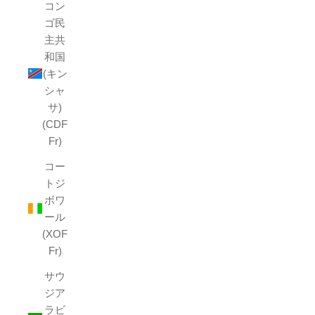
コン
ゴ民
主共
和国
(キン
シャ
サ)
(CDF
Fr)
コー
トジ
ボワ
ール
(XOF
Fr)
サウ
ジア
ラビ