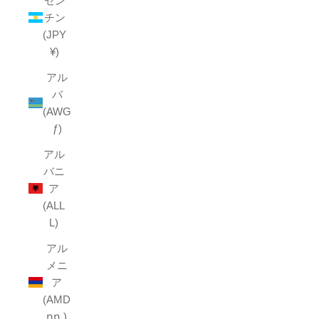
ゼン
チン
(JPY
¥)
アル
バ
(AWG
ƒ)
アル
バニ
ア
(ALL
L)
アル
メニ
ア
(AMD
դր.)