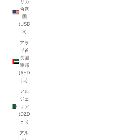
リカ
合衆
国
(USD
$)
アラ
ブ首
長国
連邦
(AED
د.إ)
アル
ジェ
リア
(DZD
د.ج)
アル