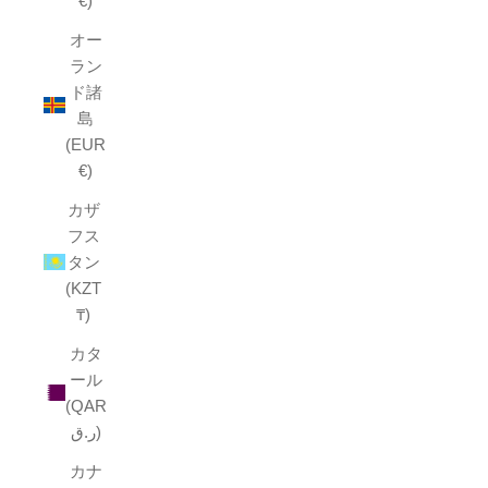
€)
オー
ラン
ド諸
島
(EUR
€)
カザ
フス
タン
(KZT
₸)
カタ
ール
(QAR
ر.ق)
カナ