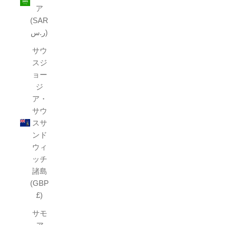
ア
(SAR
ر.س)
サウ
スジ
ョー
ジ
ア・
サウ
スサ
ンド
ウィ
ッチ
諸島
(GBP
£)
サモ