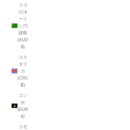
ココ
ス(キ
ーリ
ング)
諸島
(AUD
$)
コス
タリ
カ
(CRC
₡)
コソ
ボ
(EUR
€)
コモ