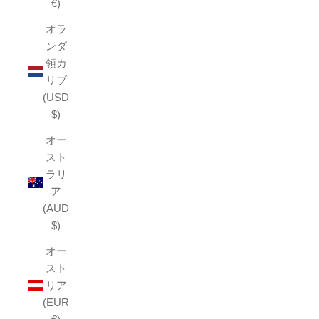
€)
オラ
ンダ
領カ
リブ
(USD
$)
オー
スト
ラリ
ア
(AUD
$)
オー
スト
リア
(EUR