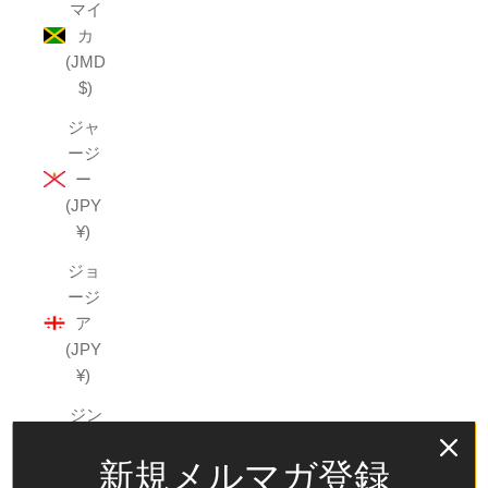
マイ
カ
(JMD
$)
ジャ
ージ
ー
(JPY
¥)
ジョ
ージ
ア
(JPY
¥)
ジン
バブ
新規メルマガ登録
エ