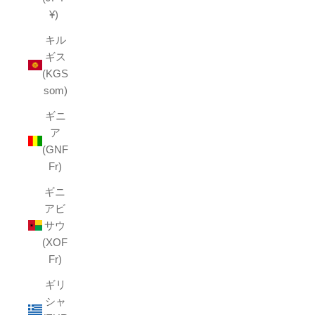
¥)
キル
ギス
(KGS
som)
ギニ
ア
(GNF
Fr)
ギニ
アビ
サウ
(XOF
Fr)
ギリ
シャ