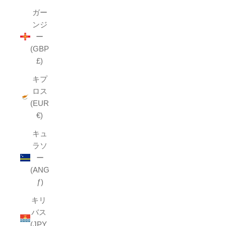
ガー
ンジ
ー
(GBP
£)
キプ
ロス
(EUR
€)
キュ
ラソ
ー
(ANG
ƒ)
キリ
バス
(JPY