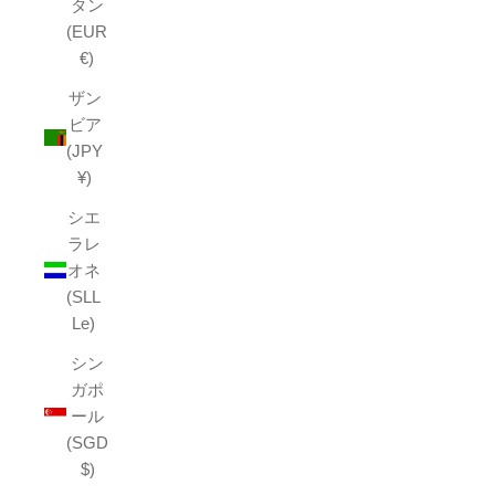
タン
(EUR
€)
ザン
ビア
(JPY
¥)
シエ
ラレ
オネ
(SLL
Le)
シン
ガポ
ール
(SGD
$)