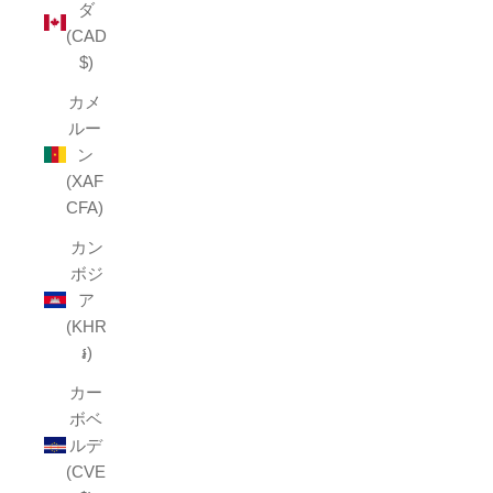
ダ
(CAD
$)
カメ
ルー
ン
(XAF
CFA)
カン
ボジ
ア
(KHR
៛)
カー
ボベ
ルデ
(CVE