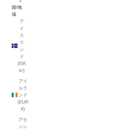
¥
国/地
域
ア
イ
ス
ラ
ン
ド
(ISK
kr)
アイ
ルラ
ンド
(EUR
€)
アセ
ンシ