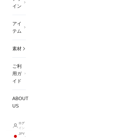
イン
アイ
テム
素材
ご利
用ガ
イド
ABOUT
US
ログ
イン
JPY