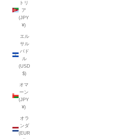
トリ
ア
(JPY
¥)
エル
サル
バド
ル
(USD
$)
オマ
ーン
(JPY
¥)
オラ
ンダ
(EUR