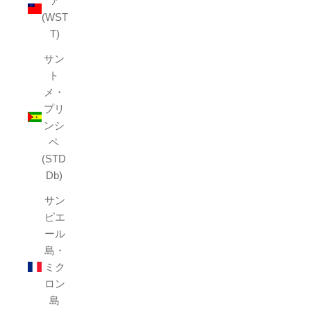
ア
(WST
T)
サン
ト
メ・
プリ
ンシ
ペ
(STD
Db)
サン
ピエ
ール
島・
ミク
ロン
島