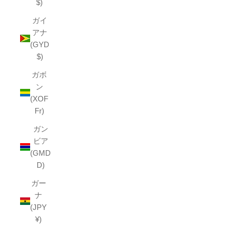
$)
ガイ
アナ
(GYD
$)
ガボ
ン
(XOF
Fr)
ガン
ビア
(GMD
D)
ガー
ナ
(JPY
¥)