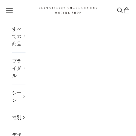
コンテンツへスキップ
CLASSICS the Small Luxury
メニューを開く
検索を開
カー
すべ
ての
商品
ブラ
イダ
ル
シー
ン
性別
デザ