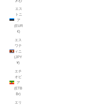
ج.م)
エス
トニ
ア
(EUR
€)
エス
ワテ
ィニ
(JPY
¥)
エチ
オピ
ア
(ETB
Br)
エリ