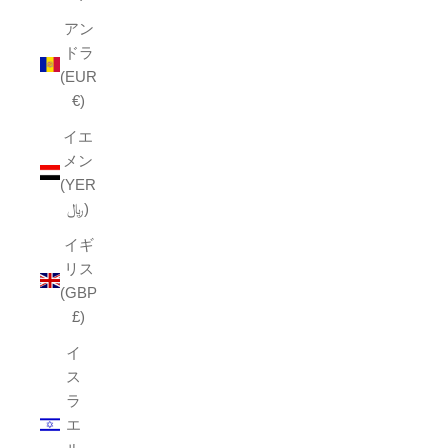
アン
ドラ
(EUR
€)
イエ
メン
(YER
﷼)
イギ
リス
(GBP
£)
イ
ス
ラ
エ