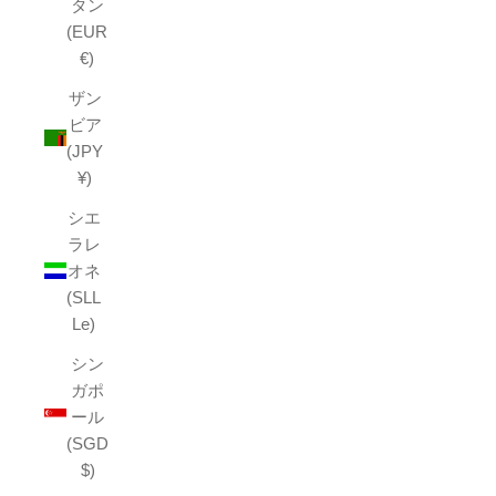
タン
(EUR
€)
ザン
ビア
(JPY
¥)
シエ
ラレ
オネ
(SLL
Le)
シン
ガポ
ール
(SGD
$)