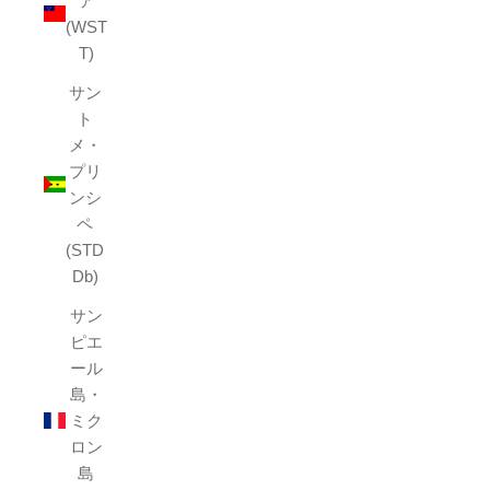
ア
(WST
T)
サン
ト
メ・
プリ
ンシ
ペ
(STD
Db)
サン
ピエ
ール
島・
ミク
ロン
島