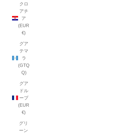
クロ
アチ
ア
(EUR
€)
グア
テマ
ラ
(GTQ
Q)
グア
ドル
ープ
(EUR
€)
グリ
ーン