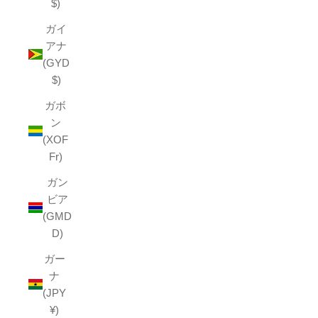
$)
ガイ
アナ
(GYD
$)
ガボ
ン
(XOF
Fr)
ガン
ビア
(GMD
D)
ガー
ナ
(JPY
¥)