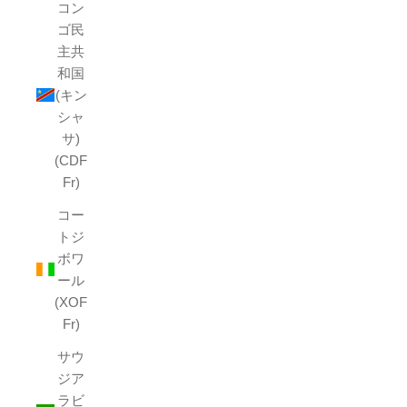
コン
ゴ民
主共
和国
(キン
シャ
サ)
(CDF
Fr)
コー
トジ
ボワ
ール
(XOF
Fr)
サウ
ジア
ラビ