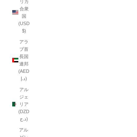
リカ
合衆
国
(USD
$)
アラ
ブ首
長国
連邦
(AED
د.إ)
アル
ジェ
リア
(DZD
د.ج)
アル