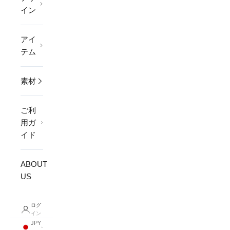
イン
アイ
テム
素材
ご利
用ガ
イド
ABOUT
US
ログ
イン
JPY