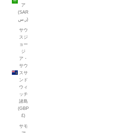
ア
(SAR
ر.س)
サウ
スジ
ョー
ジ
ア・
サウ
スサ
ンド
ウィ
ッチ
諸島
(GBP
£)
サモ