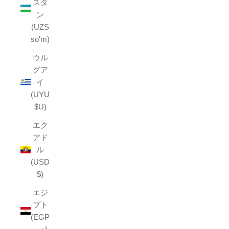
スタ
ン
(UZS
so'm)
ウル
グア
イ
(UYU
$U)
エク
アド
ル
(USD
$)
エジ
プト
(EGP