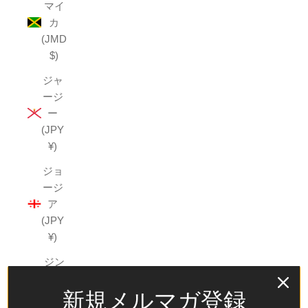
マイ
カ
(JMD
$)
ジャ
ージ
ー
(JPY
¥)
ジョ
ージ
ア
(JPY
¥)
ジン
バブ
新規メルマガ登録
エ