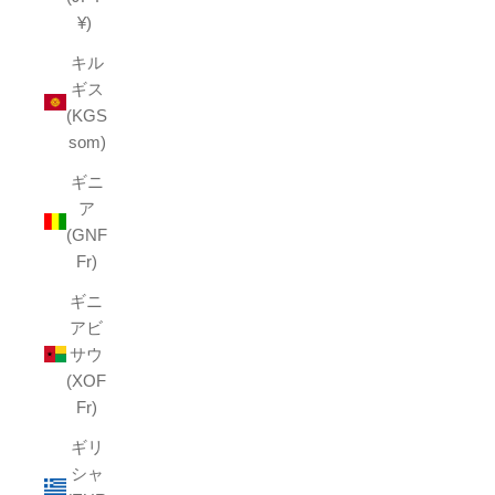
¥)
キル
ギス
(KGS
som)
ギニ
ア
(GNF
Fr)
ギニ
アビ
サウ
(XOF
Fr)
ギリ
シャ