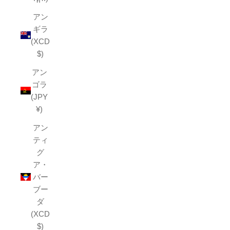
アン
ギラ
(XCD
$)
アン
ゴラ
(JPY
¥)
アン
ティ
グ
ア・
バー
ブー
ダ
(XCD
$)