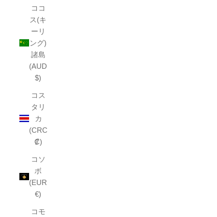
ココ
ス(キ
ーリ
ング)
諸島
(AUD
$)
コス
タリ
カ
(CRC
₡)
コソ
ボ
(EUR
€)
コモ