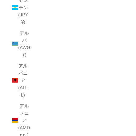
ゼン
チン
(JPY
¥)
アル
バ
(AWG
ƒ)
アル
バニ
ア
(ALL
L)
アル
メニ
ア
(AMD
դր.)