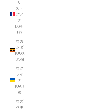
リ
ス・
フツ
ナ
(XPF
Fr)
ウガ
ンダ
(UGX
USh)
ウク
ライ
ナ
(UAH
₴)
ウズ
ベキ