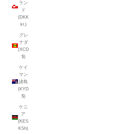
ラン
ド
(DKK
kr.)
グレ
ナダ
(XCD
$)
ケイ
マン
諸島
(KYD
$)
ケニ
ア
(KES
KSh)