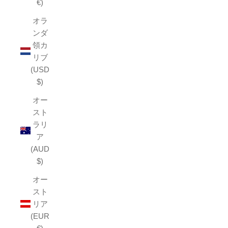
€)
オラ
ンダ
領カ
リブ
(USD
$)
オー
スト
ラリ
ア
(AUD
$)
オー
スト
リア
(EUR