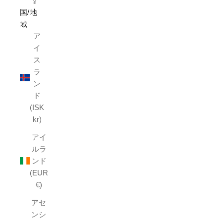
¥
国/地
域
ア
イ
ス
ラ
ン
ド
(ISK
kr)
アイ
ルラ
ンド
(EUR
€)
アセ
ンシ