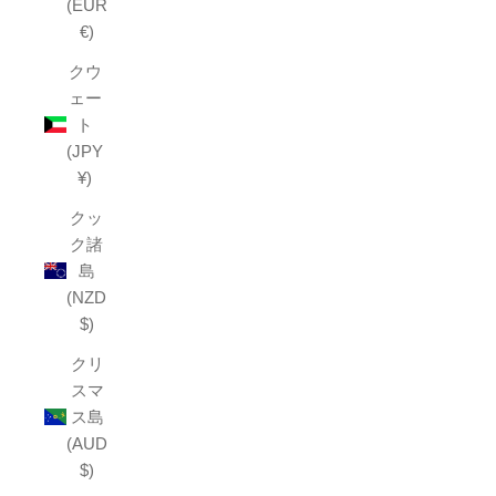
(EUR
€)
クウ
ェー
ト
(JPY
¥)
クッ
ク諸
島
(NZD
$)
クリ
スマ
ス島
(AUD
$)