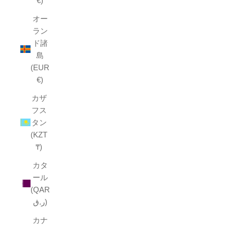
€)
オー
ラン
ド諸
島
(EUR
€)
カザ
フス
タン
(KZT
₸)
カタ
ール
(QAR
ر.ق)
カナ