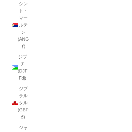
シン
ト・
マー
ルテ
ン
(ANG
ƒ)
ジブ
チ
(DJF
Fdj)
ジブ
ラル
タル
(GBP
£)
ジャ