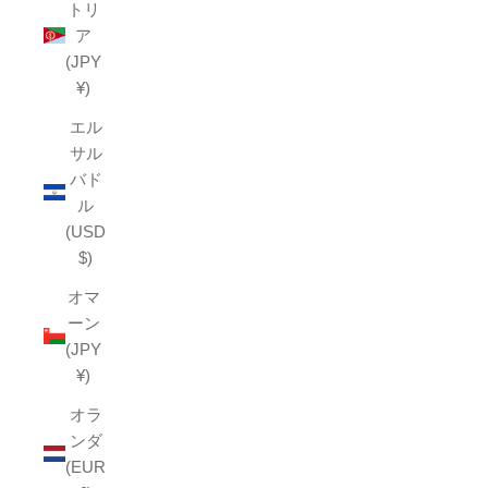
トリ
ア
(JPY
¥)
エル
サル
バド
ル
(USD
$)
オマ
ーン
(JPY
¥)
オラ
ンダ
(EUR