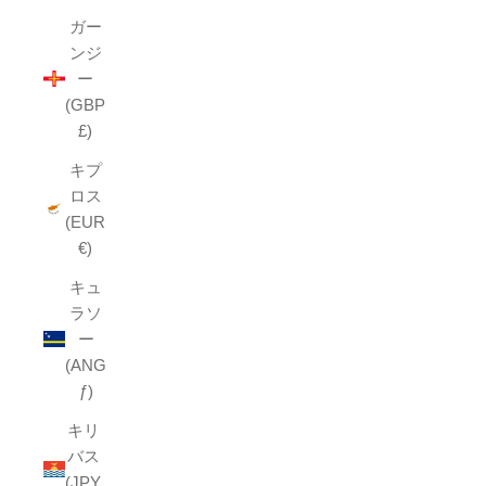
ガー
ンジ
ー
(GBP
£)
キプ
ロス
(EUR
€)
キュ
ラソ
ー
(ANG
ƒ)
キリ
バス
(JPY