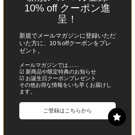
(USD
10% off クーポン進
$)
呈！
スイ
ス
(CHF
新規でメールマガジンに登録いただ
CHF)
いた方に、10％offクーポンをプレ
ゼント。
スウ
ェー
メールマガジンでは……
デン
☑ 新商品や限定特典のお知らせ
(SEK
☑ お誕生日クーポンプレゼント
kr)
その他お得な情報をいち早くお届けし
ます。
スバ
ール
バル
ご登録はこちらから
諸
島・
ヤン