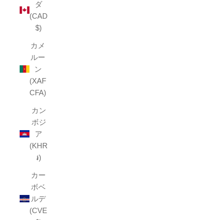
ダ
(CAD
$)
カメ
ルー
ン
(XAF
CFA)
カン
ボジ
ア
(KHR
៛)
カー
ボベ
ルデ
(CVE