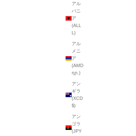
アル
バニ
ア
(ALL
L)
アル
メニ
ヘンプ ハンカチ ウインドウ
ア
セール価格
¥1,650
(AMD
դր.)
blue
yellow
アン
(4.9)
ギラ
(XCD
$)
アン
ゴラ
(JPY