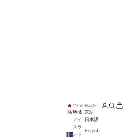
アカウントペー
検索を開く
カートを
JPY ¥
日本語
国/地域
言語
アイ
日本語
スラ
English
ンド