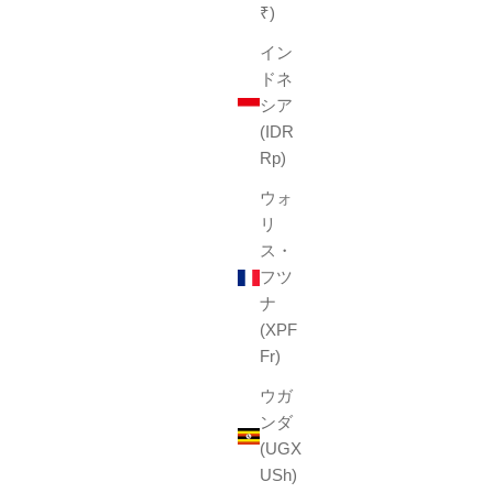
₹)
イン
ドネ
ブークレ ペイズリー
シア
セール価格
¥1,650
(IDR
Rp)
Gray
Navy
ウォ
Purple
リ
White
ス・
(4.8)
k
フツ
e
ナ
(XPF
Fr)
ウガ
ンダ
(UGX
USh)