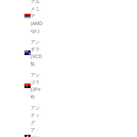
アル
メニ
ア
(AMD
դր.)
アン
ギラ
(XCD
$)
アン
ゴラ
(JPY
¥)
ヘンプ ハンカチ バスケット
ヘ
アン
ティ
セール価格
¥1,650
グ
pink
ア・
blue