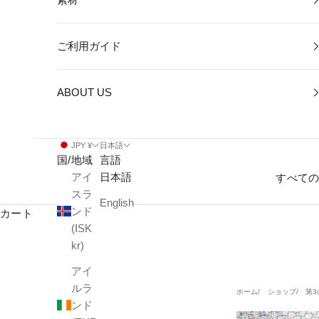
ご利用ガイド
ABOUT US
JPY ¥
日本語
国/地域
言語
アイ
日本語
すべて
スラ
English
ンド
カート
(ISK
kr)
アイ
ルラ
ホーム
ショップ
第
ンド