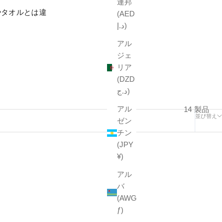
連邦
やタオルとは違
(AED
د.إ)
アル
ジェ
リア
(DZD
د.ج)
アル
14 製品
並び替え
ゼン
チン
(JPY
¥)
アル
バ
(AWG
ƒ)