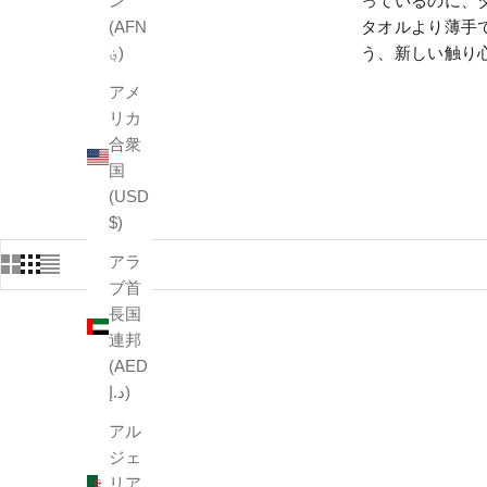
ン
っているのに、
(AFN
タオルより薄手
؋)
う、新しい触り
アメ
リカ
合衆
国
(USD
$)
アラ
ブ首
長国
連邦
(AED
د.إ)
アル
ジェ
リア