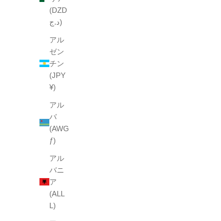
(DZD
د.ج)
アル
ゼン
チン
(JPY
mico Type A
¥)
セール価格
¥1,650
アル
バ
Pink
(AWG
Blue
ƒ)
yellow
ivory
アル
Rose
バニ
wine
ア
green
(ALL
Navy
L)
(4.8)