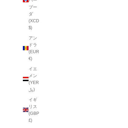
バー
(4.6)
ブー
ダ
(XCD
$)
アン
ドラ
(EUR
€)
イエ
メン
(YER
﷼)
イギ
リス
(GBP
£)