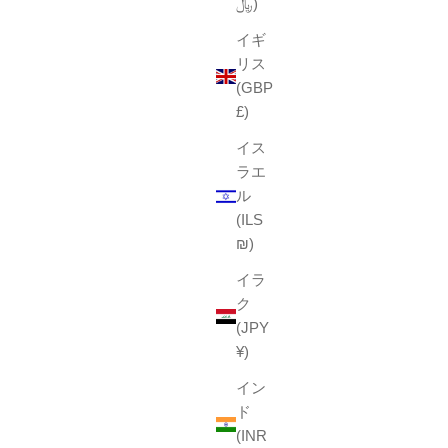
﷼)
k
Red
イギ
Yellow
リス
Wine
k
Brown
(GBP
Khaki
£)
(4.7)
イス
ラエ
ル
(ILS
₪)
イラ
ク
(JPY
¥)
イン
ド
(INR