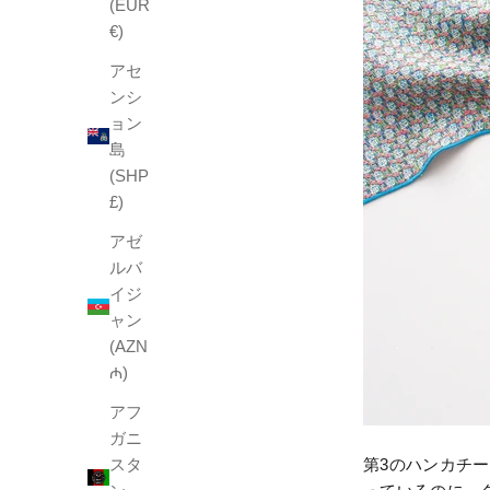
(EUR
€)
アセ
ンシ
ョン
島
(SHP
£)
アゼ
ルバ
イジ
ャン
(AZN
₼)
アフ
ガニ
スタ
第3のハンカチ