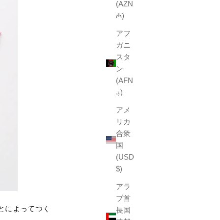
(AZN
₼)
アフ
ガニ
スタ
ン
(AFN
؋)
アメ
リカ
合衆
国
(USD
$)
アラ
ブ首
とによってつく
長国