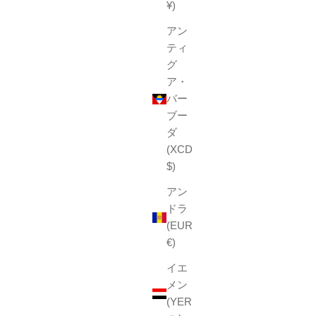
¥)
アン
ティ
グ
ア・
バー
ブー
ダ
(XCD
$)
アン
ドラ
(EUR
€)
フリル
ヘンプチェック
セール価格
¥1,650
イエ
メン
ay
Blue
(YER
Green