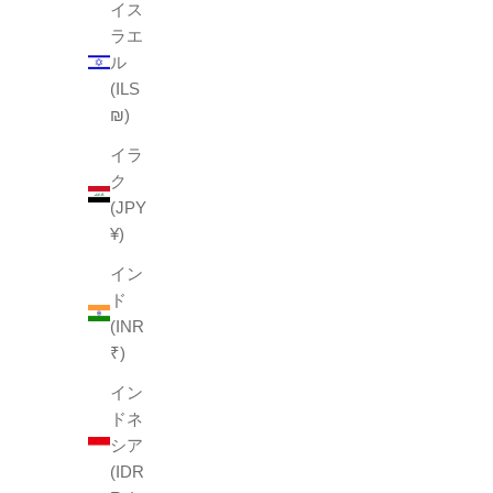
イス
ラエ
ル
ヘンプツイルバイカラー
(ILS
₪)
セール価格
¥1,650
イラ
BLACK
ク
NAVY
(JPY
GRAY
¥)
KHAKI
BROWN
イン
YELLOW
ド
PURPLE
(INR
RED
₹)
(4.9)
イン
ドネ
シア
(IDR