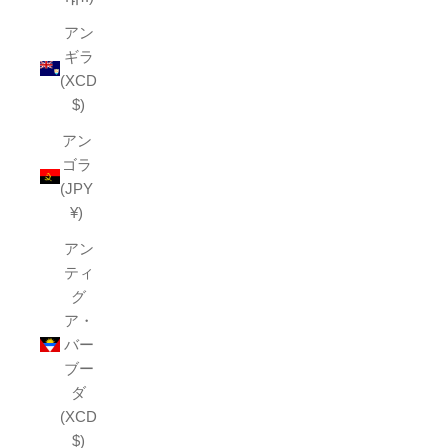
アン
ギラ
(XCD
$)
アン
ゴラ
(JPY
¥)
アン
ティ
グ
ア・
バー
ブー
ダ
(XCD
$)