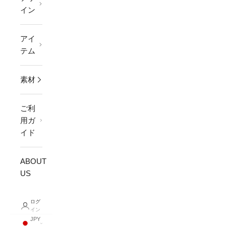
イン
アイ
テム
素材
ご利
用ガ
イド
ABOUT
US
ログ
イン
JPY