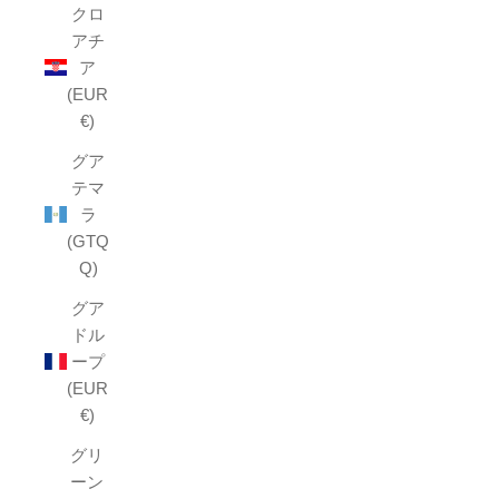
クロ
アチ
ア
(EUR
€)
グア
テマ
ラ
(GTQ
Q)
グア
ドル
ープ
(EUR
€)
グリ
ーン