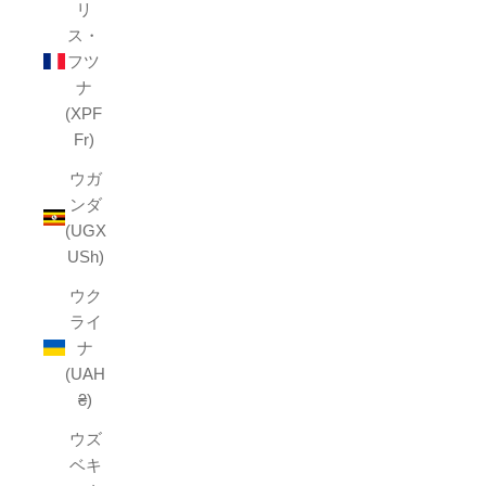
リ
ス・
フツ
ナ
(XPF
Fr)
ウガ
ンダ
(UGX
USh)
ウク
ライ
ナ
(UAH
₴)
ウズ
ベキ