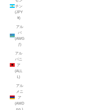
ゼン
チン
(JPY
¥)
アル
バ
(AWG
ƒ)
アル
バニ
ア
(ALL
L)
アル
メニ
ア
(AMD
դր.)