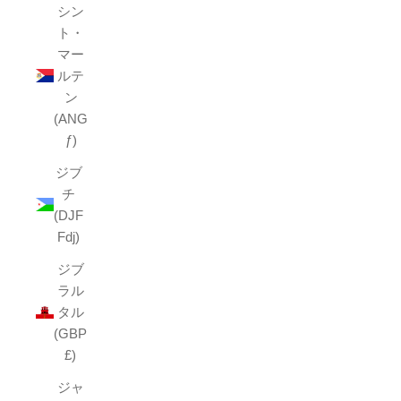
シン
ト・
マー
ルテ
ン
(ANG
ƒ)
ジブ
チ
(DJF
Fdj)
ジブ
ラル
タル
(GBP
£)
ジャ