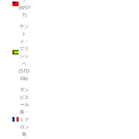
ア
(WST
T)
サン
ト
メ・
プリ
ンシ
ペ
(STD
Db)
サン
ピエ
ール
島・
ミク
ロン
島