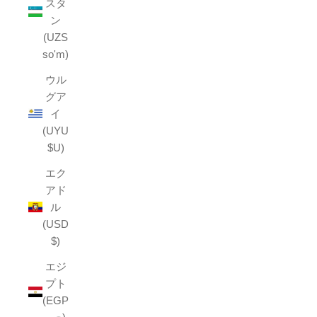
スタ
ン
(UZS
so'm)
ウル
グア
イ
(UYU
$U)
エク
アド
ル
(USD
$)
エジ
プト
(EGP