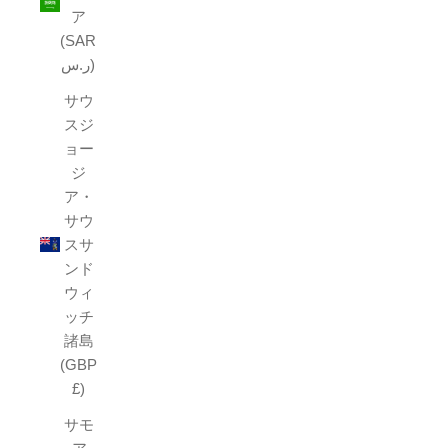
ア
(SAR
ر.س)
サウ
スジ
ョー
ジ
ア・
サウ
スサ
ンド
ウィ
ッチ
諸島
(GBP
£)
サモ