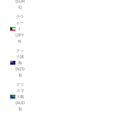
(EUR
€)
クウ
ェー
ト
(JPY
¥)
クッ
ク諸
島
(NZD
$)
クリ
スマ
ス島
(AUD
$)