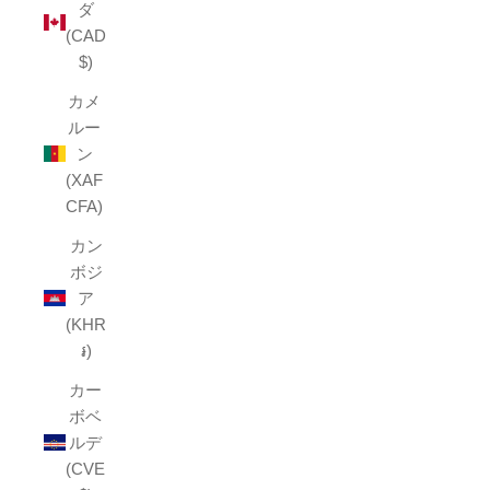
ダ
(CAD
$)
カメ
ルー
ン
(XAF
CFA)
カン
ボジ
ア
(KHR
៛)
カー
ボベ
ルデ
(CVE