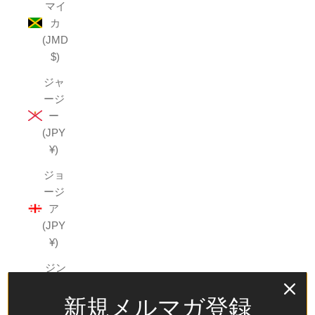
マイ
カ
(JMD
$)
ジャ
ージ
ー
(JPY
¥)
ジョ
ージ
ア
(JPY
¥)
ジン
バブ
新規メルマガ登録
エ