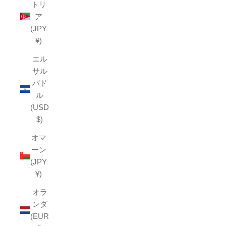
トリ
ア
(JPY
¥)
エル
サル
バド
ル
(USD
$)
オマ
ーン
(JPY
¥)
オラ
ンダ
(EUR