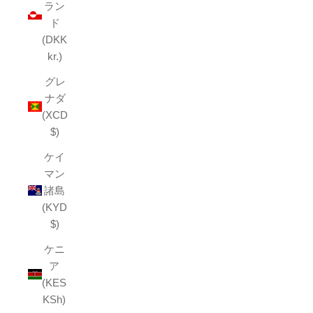
ラン
ド
(DKK
kr.)
グレ
ナダ
(XCD
$)
ケイ
マン
諸島
(KYD
$)
ケニ
ア
(KES
KSh)