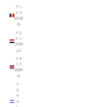
アン
ドラ
(EUR
€)
イエ
メン
(YER
﷼)
イギ
リス
(GBP
£)
イ
ス
ラ
エ