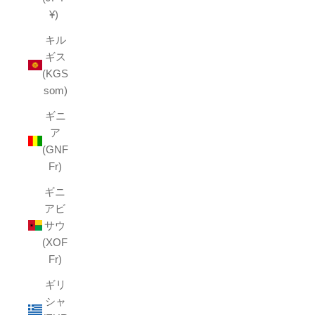
¥)
キル
ギス
(KGS
som)
ギニ
ア
(GNF
Fr)
ギニ
アビ
サウ
(XOF
Fr)
ギリ
シャ