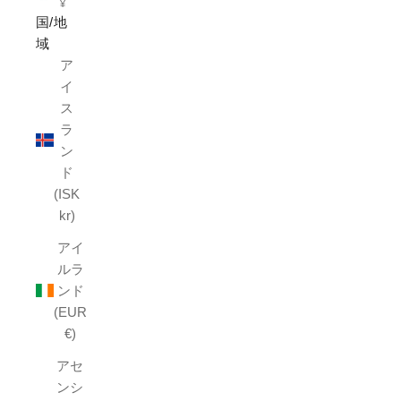
¥
国/地
域
ア
イ
ス
ラ
ン
ド
(ISK
kr)
アイ
ルラ
ンド
(EUR
€)
アセ
ンシ