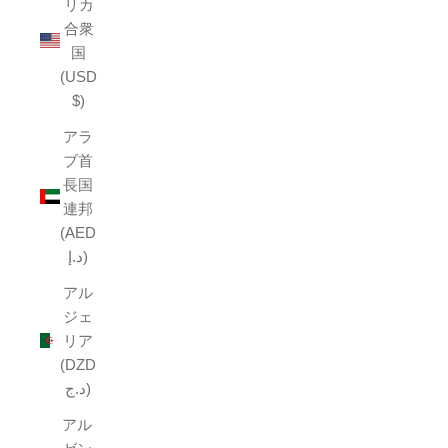
リカ
合衆
国
(USD
$)
アラ
ブ首
長国
連邦
(AED
د.إ)
アル
ジェ
リア
(DZD
د.ج)
アル