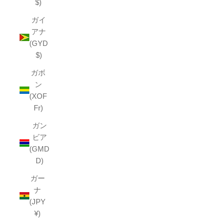
$)
ガイ
アナ
(GYD
$)
ガボ
ン
(XOF
Fr)
ガン
ビア
(GMD
D)
ガー
ナ
(JPY
¥)