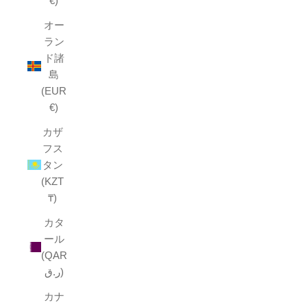
€)
オー
ラン
ド諸
島
(EUR
€)
カザ
フス
タン
(KZT
₸)
カタ
ール
(QAR
ر.ق)
カナ