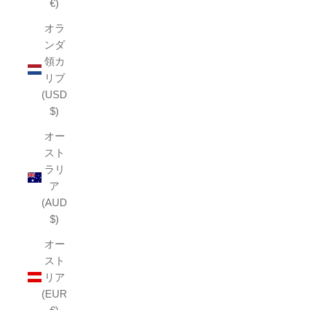
€)
オラ
ンダ
領カ
リブ
(USD
$)
オー
スト
ラリ
ア
(AUD
$)
オー
スト
リア
(EUR