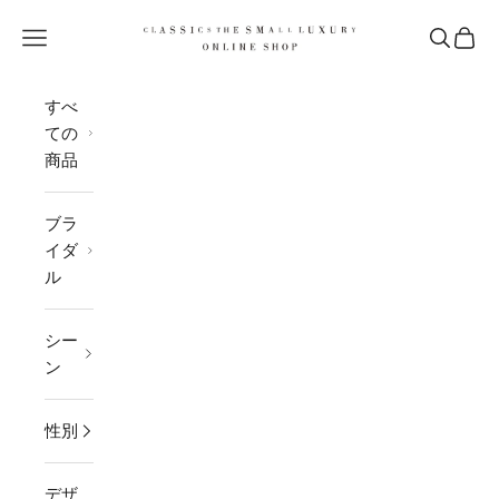
コンテンツへスキップ
CLASSICS the Small Luxury
メニューを開く
検索を開
カー
すべ
ての
商品
ブラ
イダ
ル
シー
ン
性別
デザ