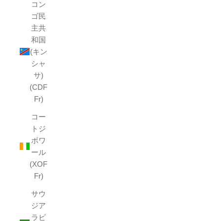
コン
ゴ民
主共
和国
(キン
シャ
サ)
(CDF
Fr)
コー
トジ
ボワ
ール
(XOF
Fr)
サウ
ジア
ラビ