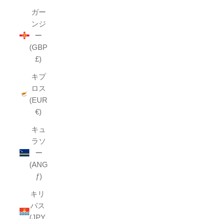
ガー
ンジ
ー
(GBP
£)
キプ
ロス
(EUR
€)
キュ
ラソ
ー
(ANG
ƒ)
キリ
バス
(JPY