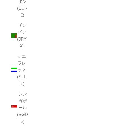
タン
(EUR
€)
ザン
ビア
(JPY
¥)
シエ
ラレ
オネ
(SLL
Le)
シン
ガポ
ール
(SGD
$)