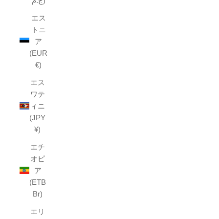
ج.م)
エス
トニ
ア
(EUR
€)
エス
ワテ
ィニ
(JPY
¥)
エチ
オピ
ア
(ETB
Br)
エリ