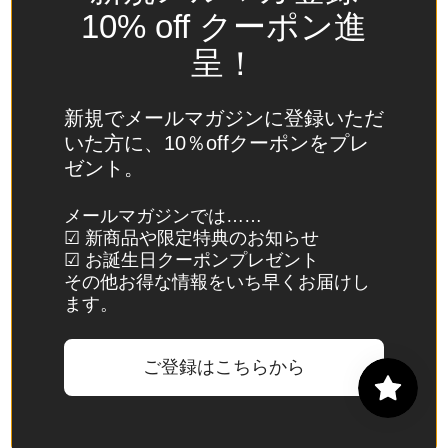
(USD
10% off クーポン進
$)
呈！
スイ
ス
(CHF
新規でメールマガジンに登録いただ
CHF)
いた方に、10％offクーポンをプレ
ゼント。
スウ
ェー
メールマガジンでは……
デン
☑ 新商品や限定特典のお知らせ
(SEK
☑ お誕生日クーポンプレゼント
kr)
その他お得な情報をいち早くお届けし
ます。
スバ
ール
バル
ご登録はこちらから
諸
島・
ヤン