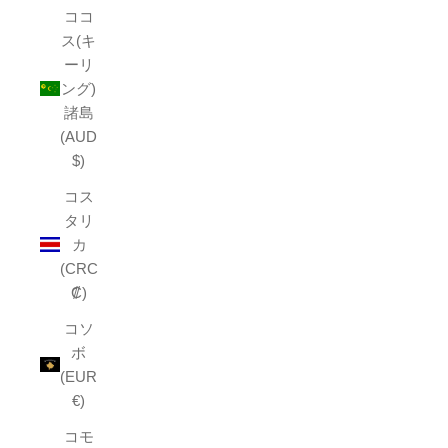
ココ
ス(キ
ーリ
ング)
諸島
(AUD
$)
コス
タリ
カ
(CRC
₡)
コソ
ボ
(EUR
€)
コモ