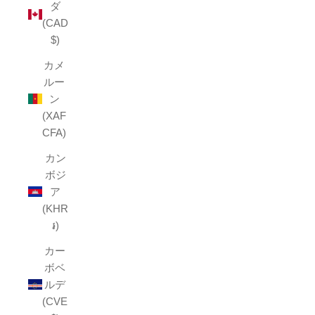
ダ
(CAD
$)
カメ
ルー
ン
(XAF
CFA)
カン
ボジ
ア
(KHR
៛)
カー
ボベ
ルデ
(CVE