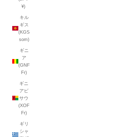
¥)
キル
ギス
(KGS
som)
ギニ
ア
(GNF
Fr)
ギニ
アビ
サウ
(XOF
Fr)
ギリ
シャ