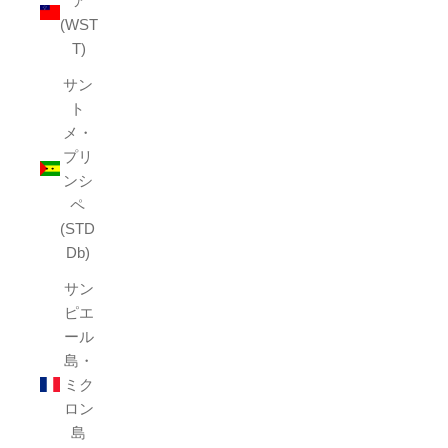
ア
(WST
T)
サン
ト
メ・
プリ
ンシ
ペ
(STD
Db)
サン
ピエ
ール
島・
ミク
ロン
島