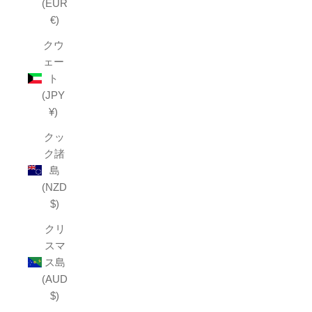
(EUR
€)
クウ
ェー
ト
(JPY
¥)
クッ
ク諸
島
(NZD
$)
クリ
スマ
ス島
(AUD
$)