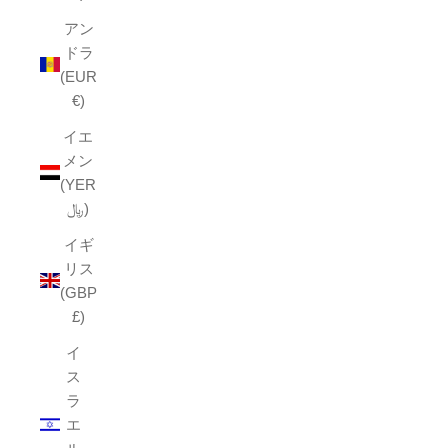
アン
ドラ
(EUR
€)
イエ
メン
(YER
﷼)
イギ
リス
(GBP
£)
イ
ス
ラ
エ