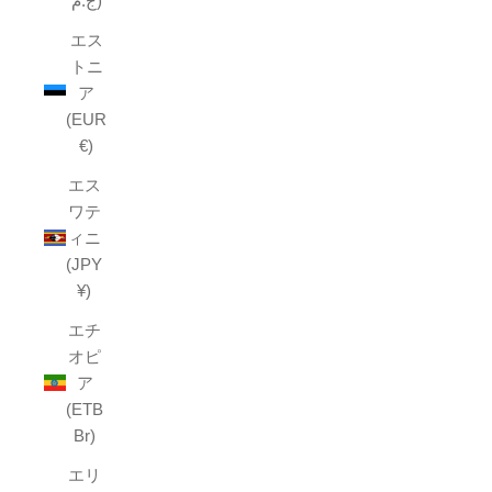
ج.م)
エス
トニ
ア
(EUR
€)
エス
ワテ
ィニ
(JPY
¥)
エチ
オピ
ア
(ETB
Br)
エリ