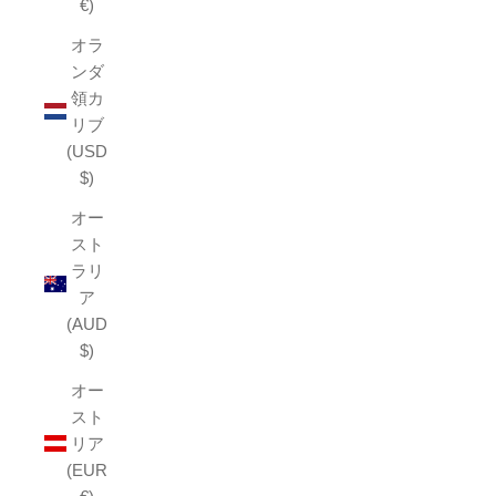
€)
オラ
ンダ
領カ
リブ
(USD
$)
オー
スト
ラリ
ア
(AUD
$)
オー
スト
リア
(EUR