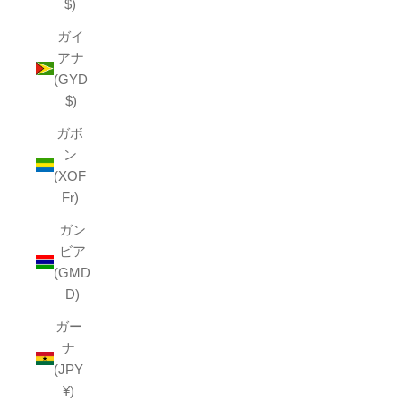
$)
ガイ
アナ
(GYD
$)
ガボ
ン
(XOF
Fr)
ガン
ビア
(GMD
D)
ガー
ナ
(JPY
¥)