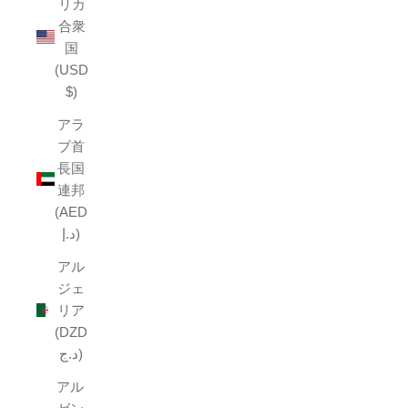
リカ
合衆
国
(USD
$)
アラ
ブ首
長国
連邦
(AED
د.إ)
アル
ジェ
リア
(DZD
د.ج)
アル