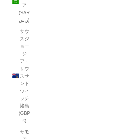
ア
(SAR
ر.س)
サウ
スジ
ョー
ジ
ア・
サウ
スサ
ンド
ウィ
ッチ
諸島
(GBP
£)
サモ