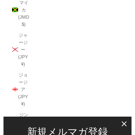
マイ
カ
(JMD
$)
ジャ
ージ
ー
(JPY
¥)
ジョ
ージ
ア
(JPY
¥)
ジン
バブ
新規メルマガ登録
エ