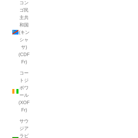
コン
ゴ民
主共
和国
(キン
シャ
サ)
(CDF
Fr)
コー
トジ
ボワ
ール
(XOF
Fr)
サウ
ジア
ラビ