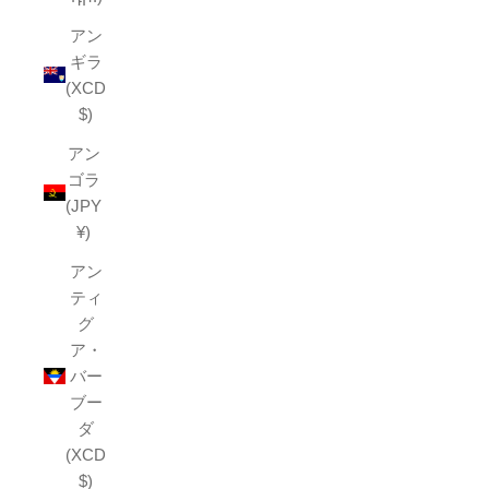
アン
ギラ
(XCD
$)
アン
ゴラ
(JPY
¥)
アン
ティ
グ
ア・
バー
ブー
ダ
(XCD
$)