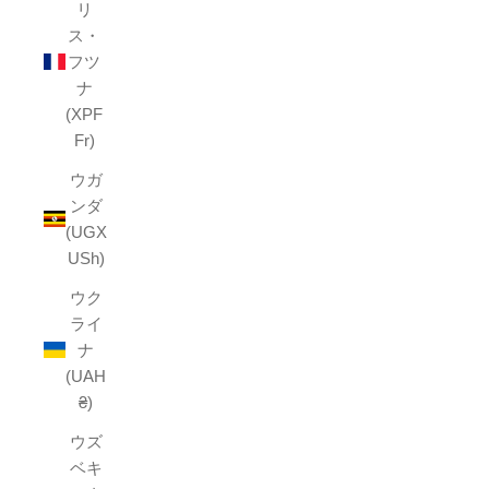
リ
ス・
フツ
ナ
(XPF
Fr)
ウガ
ンダ
(UGX
USh)
ウク
ライ
ナ
(UAH
₴)
ウズ
ベキ