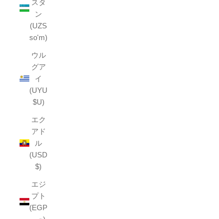
スタ
ン
(UZS
so'm)
ウル
グア
イ
(UYU
$U)
エク
アド
ル
(USD
$)
エジ
プト
(EGP