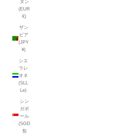
タン
(EUR
€)
ザン
ビア
(JPY
¥)
シエ
ラレ
オネ
(SLL
Le)
シン
ガポ
ール
(SGD
$)