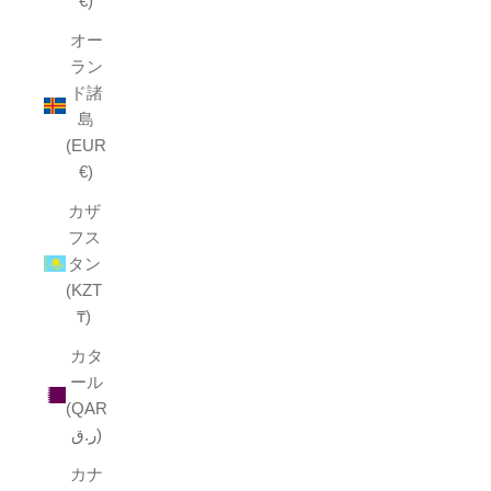
€)
オー
ラン
ド諸
島
(EUR
€)
カザ
フス
タン
(KZT
₸)
カタ
ール
(QAR
ر.ق)
カナ