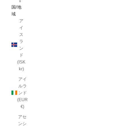
¥
国/地
域
ア
イ
ス
ラ
ン
ド
(ISK
kr)
アイ
ルラ
ンド
(EUR
€)
アセ
ンシ