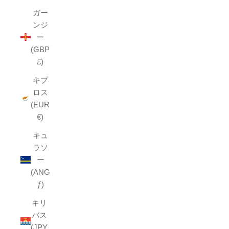
ガー
ンジ
ー
(GBP
£)
キプ
ロス
(EUR
€)
キュ
ラソ
ー
(ANG
ƒ)
キリ
バス
(JPY