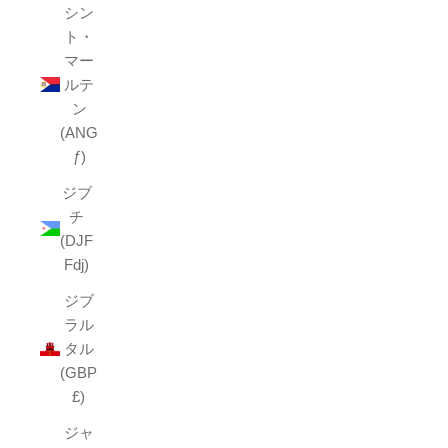
シン
ト・
マー
ルテ
ン
(ANG
ƒ)
ジブ
チ
(DJF
Fdj)
ジブ
ラル
タル
(GBP
£)
ジャ