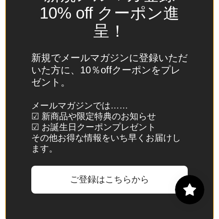
(USD
10% off クーポン進
$)
呈！
スイ
ス
(CHF
新規でメールマガジンに登録いただ
CHF)
いた方に、10％offクーポンをプレ
ゼント。
スウ
ェー
メールマガジンでは……
デン
☑ 新商品や限定特典のお知らせ
(SEK
☑ お誕生日クーポンプレゼント
kr)
その他お得な情報をいち早くお届けし
ます。
スバ
ール
バル
ご登録はこちらから
諸
島・
ヤン