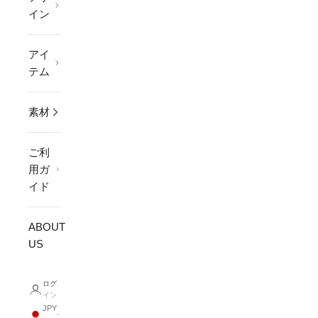
イン
アイ
テム
素材
ご利
用ガ
イド
ABOUT
US
ログ
イン
JPY