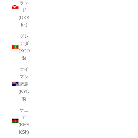
ラン
ド
(DKK
kr.)
グレ
ナダ
(XCD
$)
ケイ
マン
諸島
(KYD
$)
ケニ
ア
(KES
KSh)