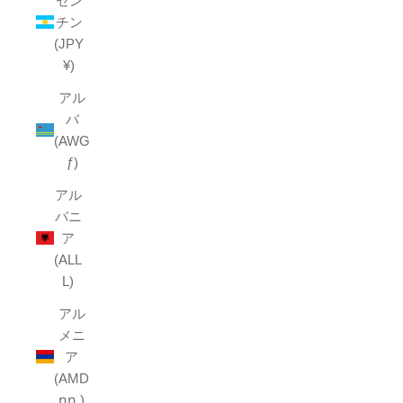
ゼン
チン
(JPY
¥)
アル
バ
(AWG
ƒ)
アル
バニ
ア
(ALL
L)
アル
メニ
ア
(AMD
դր.)