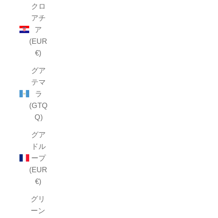
クロ
アチ
ア
(EUR
€)
グア
テマ
ラ
(GTQ
Q)
グア
ドル
ープ
(EUR
€)
グリ
ーン