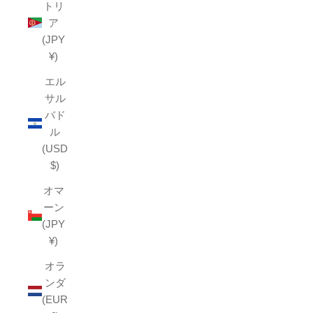
トリ
ア
(JPY
¥)
エル
サル
バド
ル
(USD
$)
オマ
ーン
(JPY
¥)
オラ
ンダ
(EUR