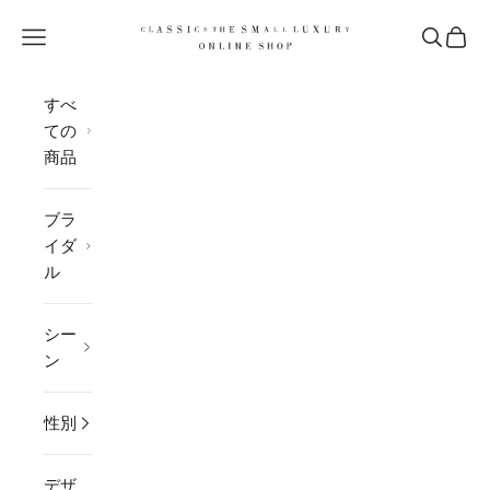
コンテンツへスキップ
CLASSICS the Small Luxury
メニューを開く
検索を開
カー
すべ
ての
商品
ブラ
イダ
ル
シー
ン
性別
デザ