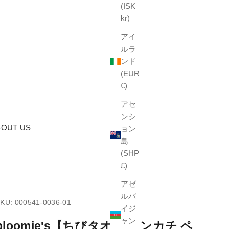
(ISK
kr)
アイ
ルラ
ンド
(EUR
€)
アセ
ンシ
BOUT US
ョン
島
(SHP
£)
アゼ
ルバ
KU: 000541-0036-01
イジ
ャン
bloomie's【ちびタオル ハンカチ ペ