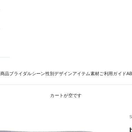
の商品
ブライダル
シーン
性別
デザイン
アイテム
素材
ご利用ガイド
A
カートが空です
S