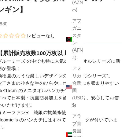
(AZN
ンギン】
₼)
アフ
セール価格
880
ガニ
スタ
レビューなし
ン
(AFN
【累計販売枚数100万枚以上】
؋)
ブルーミーズ の中でも特に人気の高いタオルシリーズに新
柄が登場！
アメ
動物園のような楽しいデザインの"どうぶつシリーズ"。
リカ
お子さまの小さな手のひらや、ポケットにも収まりやすい
合衆
15×15cm のミニタオルハンカチです。
国
すべて日本製・抗菌防臭加工を施しており、安心してお使
(USD
いいただけます。
$)
（ミーファンR 純銀の抗菌糸使用）
アラ
bloomie’ s のハンカチにはすべてネームタグが付いていま
ブ首
す。
長国