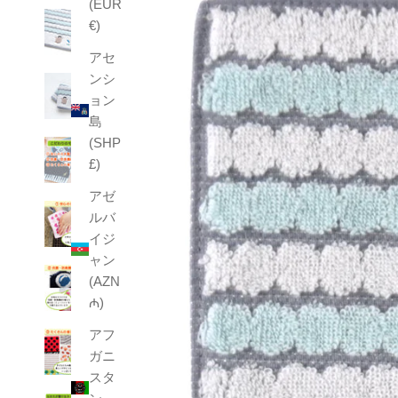
(EUR
€)
アセ
ンシ
ョン
島
(SHP
£)
アゼ
ルバ
イジ
ャン
(AZN
₼)
アフ
ガニ
スタ