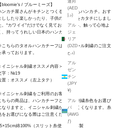
連邦
【bloomie’s / ブルーミーズ】
(AED
ハンカチ屋さんがキチンとつくる、こどもハンカチ。おす
د.إ)
まししたり楽しかったり、子供のきもちをカタチにしまし
た。“カワイイ”だけでなく見ておもしろい、触って心地よ
アル
く、持ってうれしい日本のハンカチ。
ジェ
リア
※こちらのタオルハンカチーフはイニシャル
刺繍
のご注文
(DZD
を承っております。
د.ج)
アル
＜イニシャル刺繍オススメ内容＞
ゼン
文字：№19
チン
位置：オススメ（左上タテ）
(JPY
¥)
※イニシャル刺繍をご利用のお客様へ
こちらの商品は、ハンカチーフと同色の刺繍糸色をお選び
アル
になりますと、イニシャル刺繍が見えにくくなります。糸
バ
色をお選びになる際はご注意ください。
(AWG
ƒ)
15×15cm綿100%（スリット糸使用）日本製