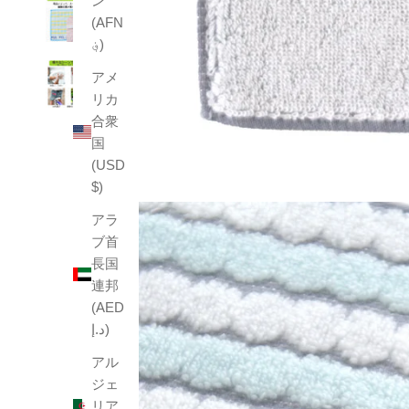
ン
(AFN
؋)
アメ
リカ
合衆
国
(USD
$)
アラ
ブ首
長国
連邦
(AED
د.إ)
アル
ジェ
リア