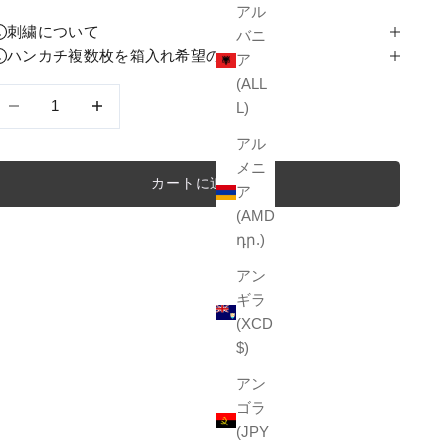
アル
刺繍について
バニ
ハンカチ複数枚を箱入れ希望の方へ
ア
(ALL
数量を減らす
数量を減らす
L)
アル
メニ
カートに追加
ア
(AMD
դր.)
アン
ギラ
(XCD
$)
アン
ゴラ
(JPY