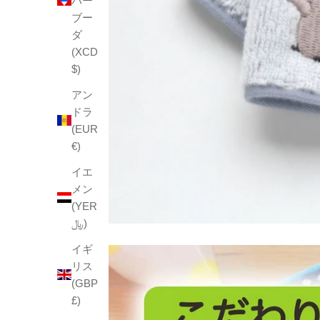
バー
ブー
ダ
(XCD
$)
アン
ドラ
(EUR
€)
イエ
メン
(YER
﷼)
イギ
リス
(GBP
£)