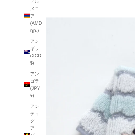
アル
メニ
ア
(AMD
դր.)
アン
ギラ
(XCD
$)
アン
ゴラ
(JPY
¥)
アン
ティ
グ
ア・