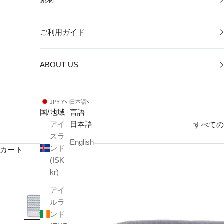
ご利用ガイド
ABOUT US
JPY ¥
日本語
国/地域
言語
アイ
日本語
すべて
スラ
English
ンド
カート
(ISK
kr)
アイ
ルラ
ンド