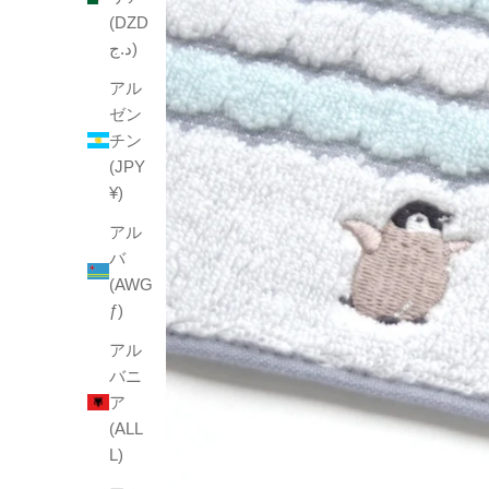
(DZD
د.ج)
アル
ゼン
チン
(JPY
¥)
アル
バ
(AWG
ƒ)
アル
バニ
ア
(ALL
L)