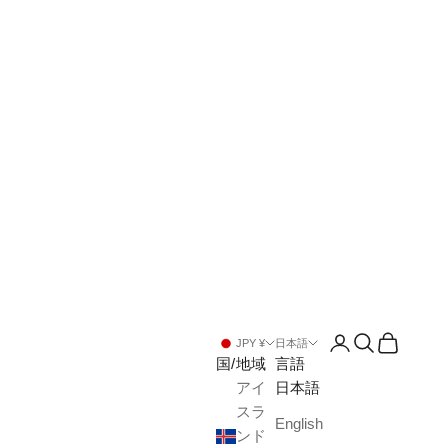
アカウントペー
検索を開く
カートを
JPY ¥
日本語
国/地域
言語
アイ
日本語
スラ
English
ンド