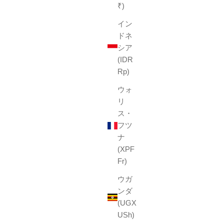
₹)
イン
ドネ
シア
(IDR
Rp)
ウォ
リ
ス・
フツ
ナ
(XPF
Fr)
ウガ
ンダ
(UGX
USh)