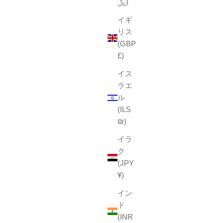
﷼)
イギ
リス
(GBP
£)
イス
ラエ
ル
(ILS
₪)
イラ
ク
(JPY
¥)
イン
ド
(INR