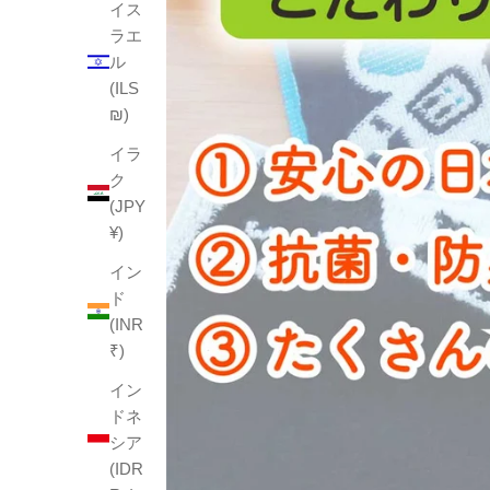
イス
ラエ
ル
(ILS
₪)
イラ
ク
(JPY
¥)
イン
ド
(INR
₹)
イン
ドネ
シア
(IDR