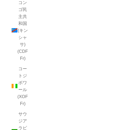
コン
ゴ民
主共
和国
(キン
シャ
サ)
(CDF
Fr)
コー
トジ
ボワ
ール
(XOF
Fr)
サウ
ジア
ラビ