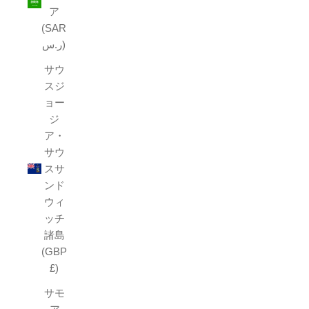
ア
(SAR
ر.س)
サウ
スジ
ョー
ジ
ア・
サウ
スサ
ンド
ウィ
ッチ
諸島
(GBP
£)
サモ