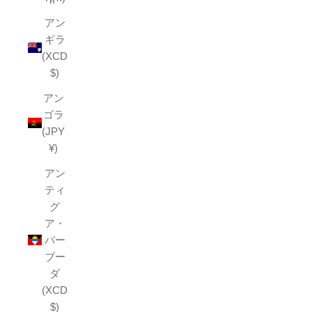
アン
ギラ
(XCD
$)
アン
ゴラ
(JPY
¥)
アン
ティ
グ
ア・
バー
ブー
ダ
(XCD
$)