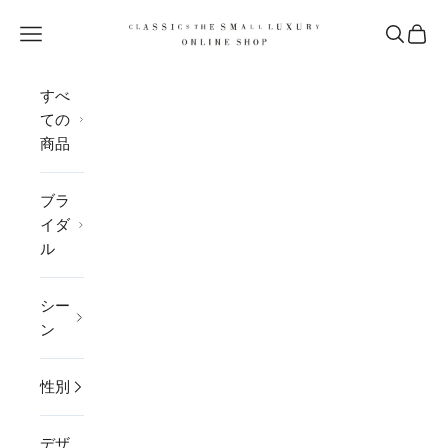
コンテンツへスキップ
CLASSICS the Small Luxury
メニューを開く
検索を開
カー
すべ
ての
商品
ブラ
イダ
ル
シー
ン
性別
デザ