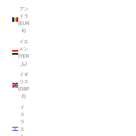
アン
ドラ
(EUR
€)
イエ
メン
(YER
﷼)
イギ
リス
(GBP
£)
イ
ス
ラ
エ