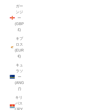
ガー
ンジ
ー
(GBP
£)
キプ
ロス
(EUR
€)
キュ
ラソ
ー
(ANG
ƒ)
キリ
バス
(JPY