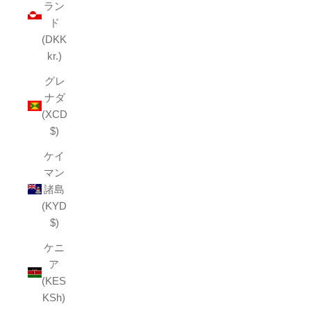
ラン
ド
(DKK
kr.)
グレ
ナダ
(XCD
$)
ケイ
マン
諸島
(KYD
$)
ケニ
ア
(KES
KSh)