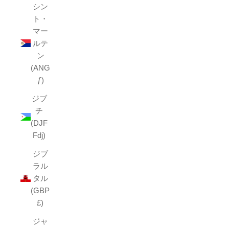
シン
ト・
マー
ルテ
ン
(ANG
ƒ)
ジブ
チ
(DJF
Fdj)
ジブ
ラル
タル
(GBP
£)
ジャ