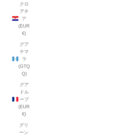
クロ
アチ
ア
(EUR
€)
グア
テマ
ラ
(GTQ
Q)
グア
ドル
ープ
(EUR
€)
グリ
ーン