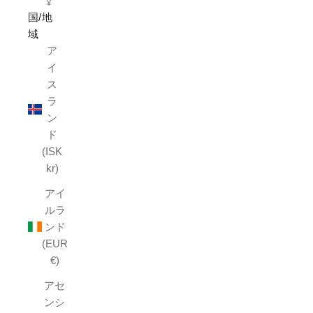
¥
国/地
域
ア
イ
ス
ラ
ン
ド
(ISK
kr)
アイ
ルラ
ンド
(EUR
€)
アセ
ンシ