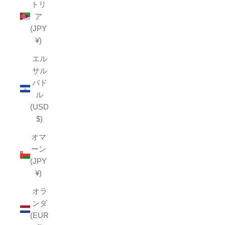
トリ
ア
(JPY
¥)
エル
サル
バド
ル
(USD
$)
オマ
ーン
(JPY
¥)
オラ
ンダ
(EUR