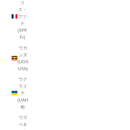
リ
ス・
フツ
ナ
(XPF
Fr)
ウガ
ンダ
(UGX
USh)
ウク
ライ
ナ
(UAH
₴)
ウズ
ベキ