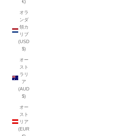
€)
オラ
ンダ
領カ
リブ
(USD
$)
オー
スト
ラリ
ア
(AUD
$)
オー
スト
リア
(EUR