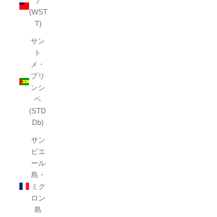
ア
(WST
T)
サン
ト
メ・
プリ
ンシ
ペ
(STD
Db)
サン
ピエ
ール
島・
ミク
ロン
島