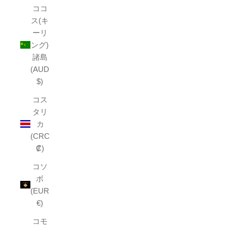
ココ
ス(キ
ーリ
ング)
諸島
(AUD
$)
コス
タリ
カ
(CRC
₡)
コソ
ボ
(EUR
€)
コモ