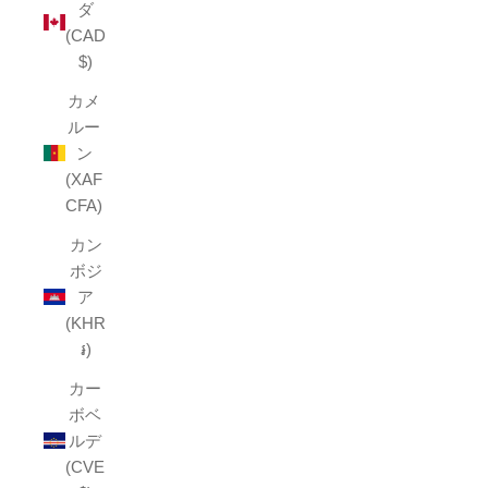
ダ
(CAD
$)
カメ
ルー
ン
(XAF
CFA)
カン
ボジ
ア
(KHR
៛)
カー
ボベ
ルデ
(CVE