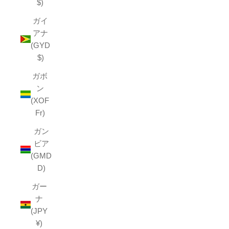
$)
ガイ
アナ
(GYD
$)
ガボ
ン
(XOF
Fr)
ガン
ビア
(GMD
D)
ガー
ナ
(JPY
¥)