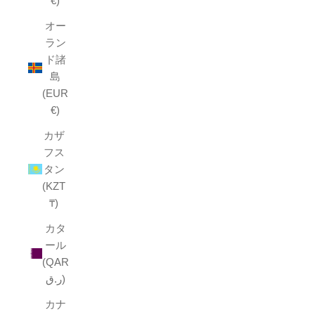
€)
オー
ラン
ド諸
島
(EUR
€)
カザ
フス
タン
(KZT
₸)
カタ
ール
(QAR
ر.ق)
カナ