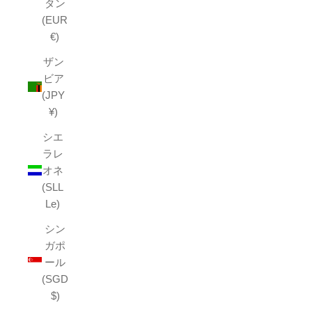
タン
(EUR
€)
ザン
ビア
(JPY
¥)
シエ
ラレ
オネ
(SLL
Le)
シン
ガポ
ール
(SGD
$)