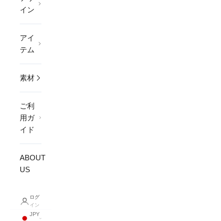
イン
アイ
テム
素材
ご利
用ガ
イド
ABOUT
US
ログ
イン
JPY