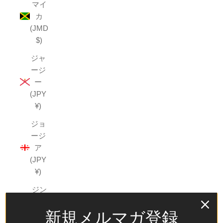
マイ
カ
(JMD
$)
ジャ
ージ
ー
(JPY
¥)
ジョ
ージ
ア
(JPY
¥)
ジン
バブ
新規メルマガ登録
エ