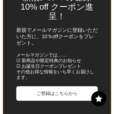
(USD
10% off クーポン進
$)
呈！
スイ
ス
(CHF
新規でメールマガジンに登録いただ
CHF)
いた方に、10％offクーポンをプレ
ゼント。
スウ
ェー
メールマガジンでは……
デン
☑ 新商品や限定特典のお知らせ
(SEK
☑ お誕生日クーポンプレゼント
kr)
その他お得な情報をいち早くお届けし
ます。
スバ
ール
バル
ご登録はこちらから
諸
島・
ヤン