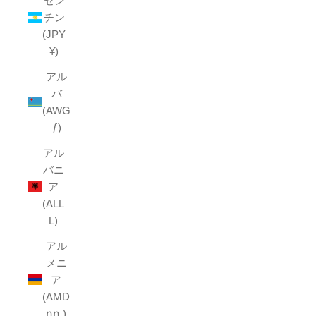
ゼン
チン
(JPY
¥)
アル
バ
(AWG
ƒ)
アル
バニ
ア
(ALL
L)
アル
メニ
ア
(AMD
դր.)