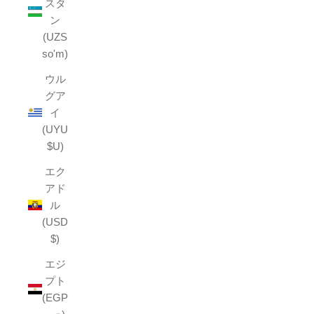
スタ
ン
(UZS
so'm)
ウル
グア
イ
(UYU
$U)
エク
アド
ル
(USD
$)
エジ
プト
(EGP