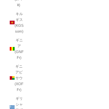
¥)
キル
ギス
(KGS
som)
ギニ
ア
(GNF
Fr)
ギニ
アビ
サウ
(XOF
Fr)
ギリ
シャ