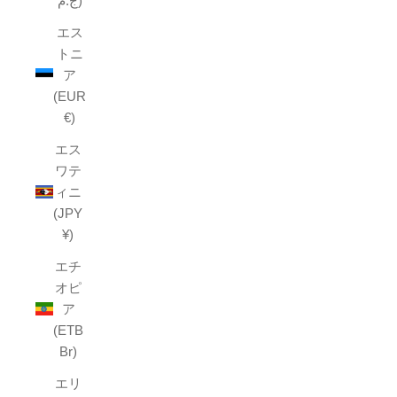
ج.م)
エス
トニ
ア
(EUR
€)
エス
ワテ
ィニ
(JPY
¥)
エチ
オピ
ア
(ETB
Br)
エリ