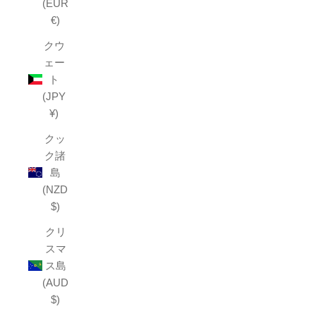
(EUR
€)
クウ
ェー
ト
(JPY
¥)
クッ
ク諸
島
(NZD
$)
クリ
スマ
ス島
(AUD
$)