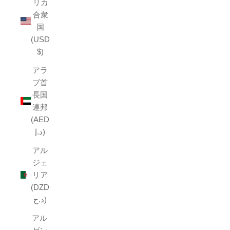
リカ
合衆
国
(USD
$)
アラ
ブ首
長国
連邦
(AED
د.إ)
アル
ジェ
リア
(DZD
د.ج)
アル