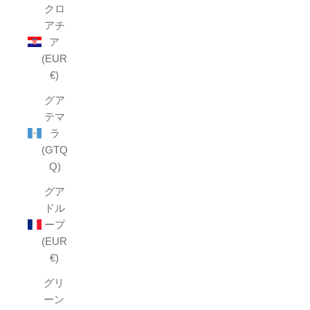
クロ
アチ
ア
(EUR
€)
グア
テマ
ラ
(GTQ
Q)
グア
ドル
ープ
(EUR
€)
グリ
ーン