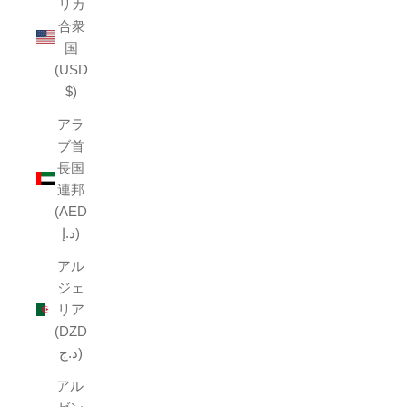
リカ
合衆
国
(USD
$)
アラ
ブ首
長国
連邦
(AED
د.إ)
アル
ジェ
リア
(DZD
د.ج)
アル