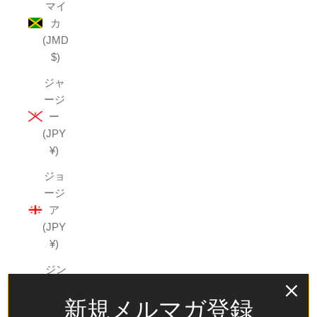
マイ
カ
(JMD
$)
ジャ
ージ
ー
(JPY
¥)
ジョ
ージ
ア
(JPY
¥)
ジン
バブ
新規メルマガ登録
エ