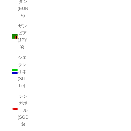
タン
(EUR
€)
ザン
ビア
(JPY
¥)
シエ
ラレ
オネ
(SLL
Le)
シン
ガポ
ール
(SGD
$)