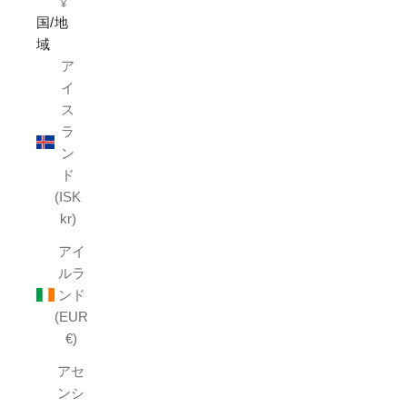
¥
国/地
域
ア
イ
ス
ラ
ン
ド
(ISK
kr)
アイ
ルラ
ンド
(EUR
€)
アセ
ンシ