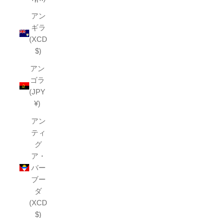
アン
ギラ
(XCD
$)
アン
ゴラ
(JPY
¥)
アン
ティ
グ
ア・
バー
ブー
ダ
(XCD
$)