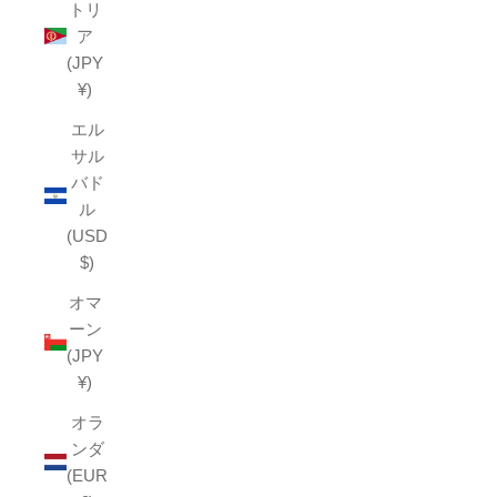
トリ
ア
(JPY
¥)
エル
サル
バド
ル
(USD
$)
オマ
ーン
(JPY
¥)
オラ
ンダ
(EUR