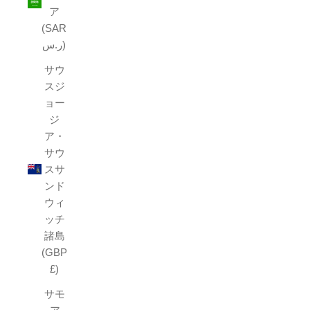
ア
(SAR
ر.س)
サウ
スジ
ョー
ジ
ア・
サウ
スサ
ンド
ウィ
ッチ
諸島
(GBP
£)
サモ