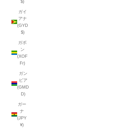
$)
ガイ
アナ
(GYD
$)
ガボ
ン
(XOF
Fr)
ガン
ビア
(GMD
D)
ガー
ナ
(JPY
¥)