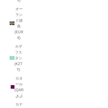
€)
オー
ラン
ド諸
島
(EUR
€)
カザ
フス
タン
(KZT
₸)
カタ
ール
(QAR
ر.ق)
カナ