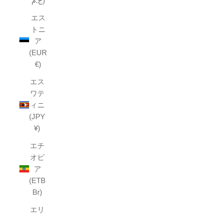
ج.م)
エス
トニ
ア
(EUR
€)
エス
ワテ
ィニ
(JPY
¥)
エチ
オピ
ア
(ETB
Br)
エリ