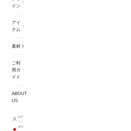
イン
アイ
テム
素材
ご利
用ガ
イド
ABOUT
US
ログ
イン
JPY