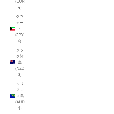
(EUR
€)
クウ
ェー
ト
(JPY
¥)
クッ
ク諸
島
(NZD
$)
クリ
スマ
ス島
(AUD
$)