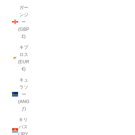
ガー
ンジ
ー
(GBP
£)
キプ
ロス
(EUR
€)
キュ
ラソ
ー
(ANG
ƒ)
キリ
バス
(JPY