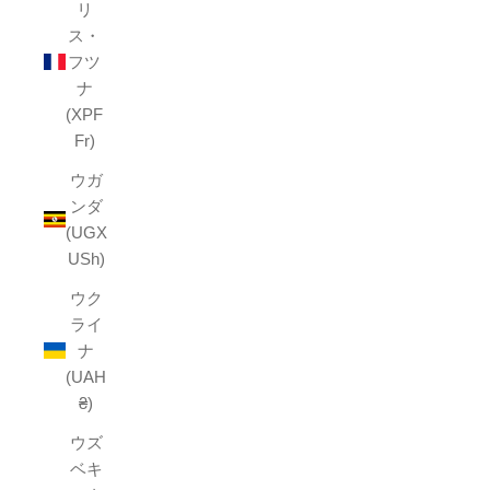
リ
ス・
フツ
ナ
(XPF
Fr)
ウガ
ンダ
(UGX
USh)
ウク
ライ
ナ
(UAH
₴)
ウズ
ベキ