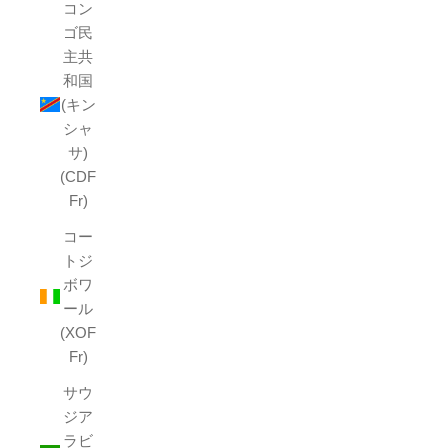
コン
ゴ民
主共
和国
(キン
シャ
サ)
(CDF
Fr)
コー
トジ
ボワ
ール
(XOF
Fr)
サウ
ジア
ラビ