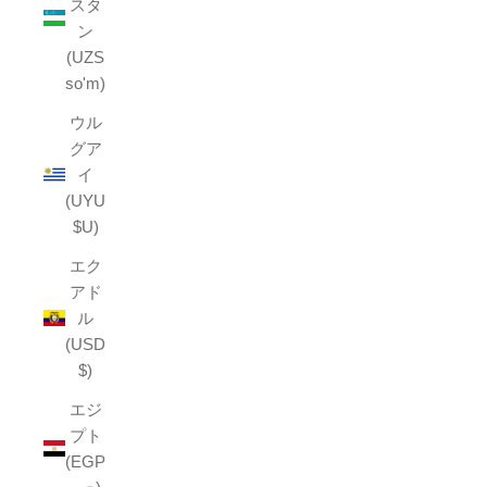
スタ
ン
(UZS
so'm)
ウル
グア
イ
(UYU
$U)
エク
アド
ル
(USD
$)
エジ
プト
(EGP