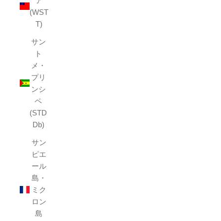
ア
(WST
T)
サン
ト
メ・
プリ
ンシ
ペ
(STD
Db)
サン
ピエ
ール
島・
ミク
ロン
島