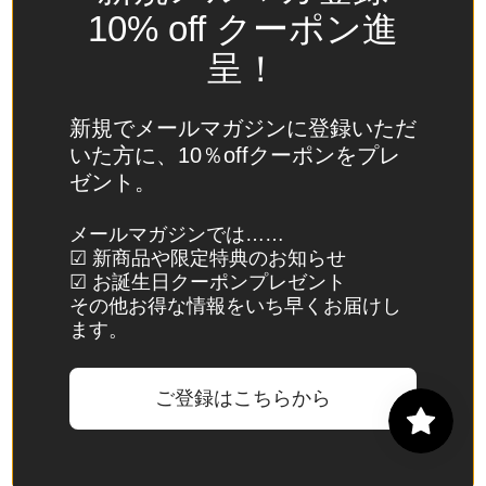
(USD
10% off クーポン進
$)
呈！
スイ
ス
(CHF
新規でメールマガジンに登録いただ
CHF)
いた方に、10％offクーポンをプレ
ゼント。
スウ
ェー
メールマガジンでは……
デン
☑ 新商品や限定特典のお知らせ
(SEK
☑ お誕生日クーポンプレゼント
kr)
その他お得な情報をいち早くお届けし
ます。
スバ
ール
バル
ご登録はこちらから
諸
島・
ヤン