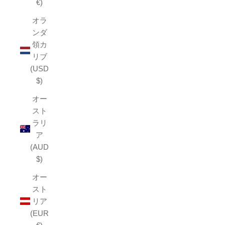
€)
オラ
ンダ
領カ
リブ
(USD
$)
オー
スト
ラリ
ア
(AUD
$)
オー
スト
リア
(EUR