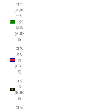
ココ
ス(キ
ーリ
ング)
諸島
(AUD
$)
コス
タリ
カ
(CRC
₡)
コソ
ボ
(EUR
€)
コモ