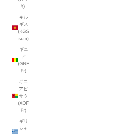
¥)
キル
ギス
(KGS
som)
ギニ
ア
(GNF
Fr)
ギニ
アビ
サウ
(XOF
Fr)
ギリ
シャ