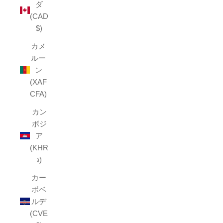
ダ
(CAD
$)
カメ
ルー
ン
(XAF
CFA)
カン
ボジ
ア
(KHR
៛)
カー
ボベ
ルデ
(CVE