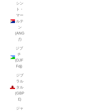
シン
ト・
マー
ルテ
ン
(ANG
ƒ)
ジブ
チ
(DJF
Fdj)
ジブ
ラル
タル
(GBP
£)
ジャ