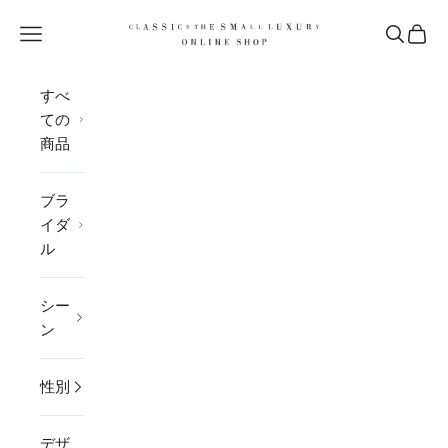
コンテンツへスキップ
CLASSICS the Small Luxury
メニューを開く
検索を開
カー
すべ
ての
商品
ブラ
イダ
ル
シー
ン
性別
デザ