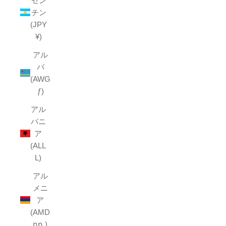
ゼン
チン
(JPY
¥)
アル
バ
(AWG
ƒ)
アル
バニ
ア
(ALL
L)
アル
メニ
ア
(AMD
դր.)