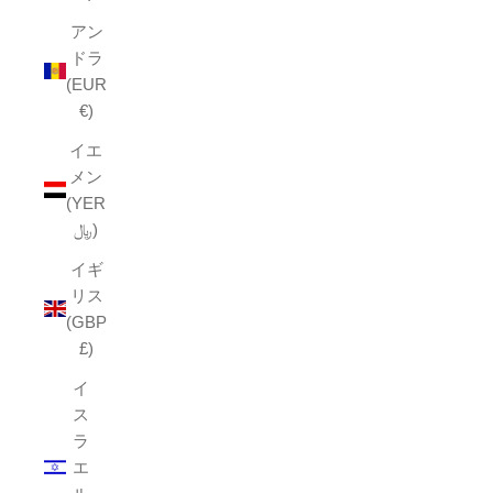
アン
ドラ
(EUR
€)
イエ
メン
(YER
﷼)
イギ
リス
(GBP
£)
イ
ス
ラ
エ