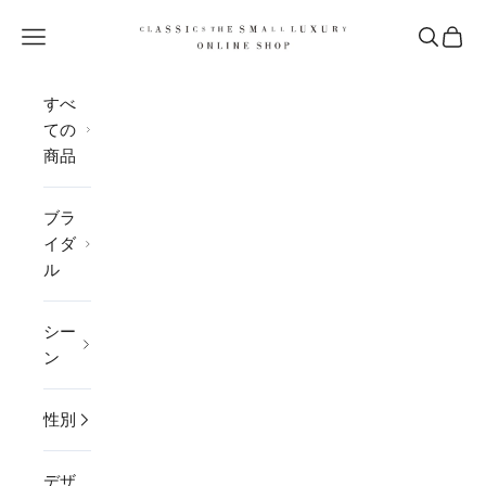
コンテンツへスキップ
CLASSICS the Small Luxury
メニューを開く
検索を開
カー
すべ
ての
商品
ブラ
イダ
ル
シー
ン
性別
デザ