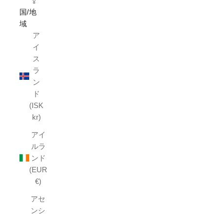
¥
国/地
域
ア
イ
ス
ラ
ン
ド
(ISK
kr)
アイ
ルラ
ンド
(EUR
€)
アセ
ンシ