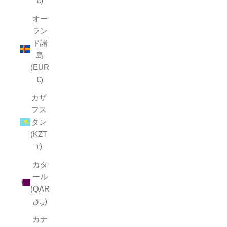
€)
オー
ラン
ド諸
島
(EUR
€)
カザ
フス
タン
(KZT
₸)
カタ
ール
(QAR
ر.ق)
カナ