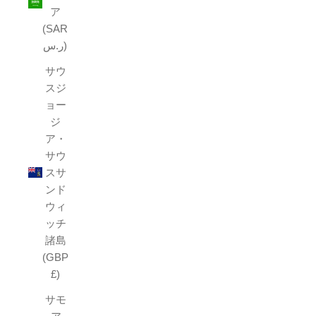
ア
(SAR
ر.س)
サウ
スジ
ョー
ジ
ア・
サウ
スサ
ンド
ウィ
ッチ
諸島
(GBP
£)
サモ