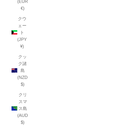
(EUR
€)
クウ
ェー
ト
(JPY
¥)
クッ
ク諸
島
(NZD
$)
クリ
スマ
ス島
(AUD
$)