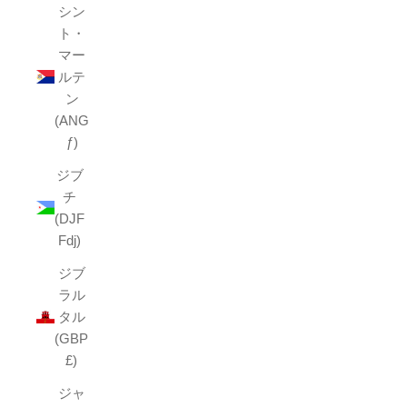
シン
ト・
マー
ルテ
ン
(ANG
ƒ)
ジブ
チ
(DJF
Fdj)
ジブ
ラル
タル
(GBP
£)
ジャ