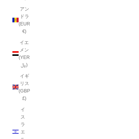
アン
ドラ
(EUR
€)
イエ
メン
(YER
﷼)
イギ
リス
(GBP
£)
イ
ス
ラ
エ