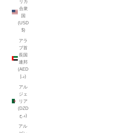
リカ
合衆
国
(USD
$)
アラ
ブ首
長国
連邦
(AED
د.إ)
アル
ジェ
リア
(DZD
د.ج)
アル