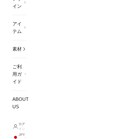
イン
アイ
テム
素材
ご利
用ガ
イド
ABOUT
US
ログ
イン
JPY