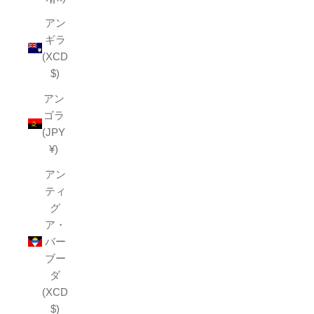
アン
ギラ
(XCD
$)
アン
ゴラ
(JPY
¥)
アン
ティ
グ
ア・
バー
ブー
ダ
(XCD
$)