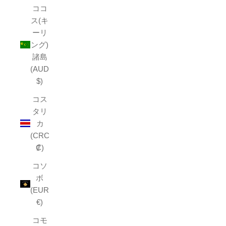
ココ
ス(キ
ーリ
ング)
諸島
(AUD
$)
コス
タリ
カ
(CRC
₡)
コソ
ボ
(EUR
€)
コモ