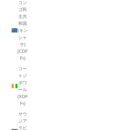
コン
ゴ民
主共
和国
(キン
シャ
サ)
(CDF
Fr)
コー
トジ
ボワ
ール
(XOF
Fr)
サウ
ジア
ラビ