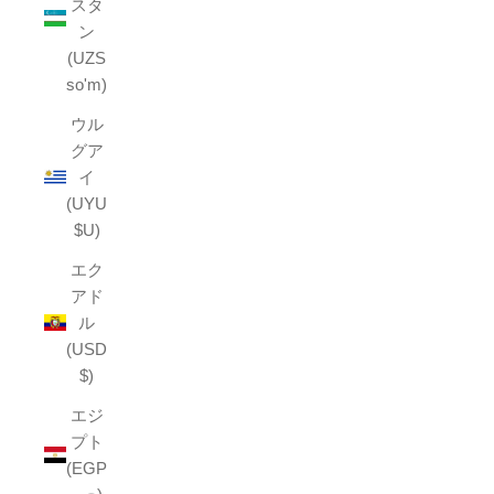
スタ
ン
(UZS
so'm)
ウル
グア
イ
(UYU
$U)
エク
アド
ル
(USD
$)
エジ
プト
(EGP