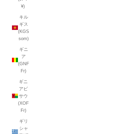
¥)
キル
ギス
(KGS
som)
ギニ
ア
(GNF
Fr)
ギニ
アビ
サウ
(XOF
Fr)
ギリ
シャ