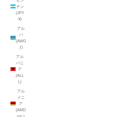
ゼン
チン
(JPY
¥)
アル
バ
(AWG
ƒ)
アル
バニ
ア
(ALL
L)
アル
メニ
ア
(AMD
դր.)