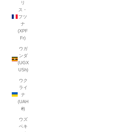
リ
ス・
フツ
ナ
(XPF
Fr)
ウガ
ンダ
(UGX
USh)
ウク
ライ
ナ
(UAH
₴)
ウズ
ベキ