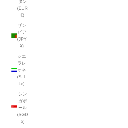
タン
(EUR
€)
ザン
ビア
(JPY
¥)
シエ
ラレ
オネ
(SLL
Le)
シン
ガポ
ール
(SGD
$)