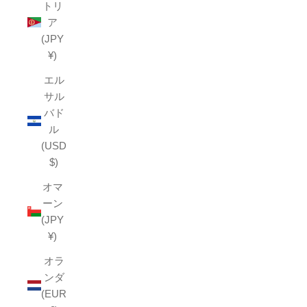
トリ
ア
(JPY
¥)
エル
サル
バド
ル
(USD
$)
オマ
ーン
(JPY
¥)
オラ
ンダ
(EUR