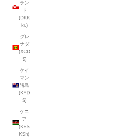
ラン
ド
(DKK
kr.)
グレ
ナダ
(XCD
$)
ケイ
マン
諸島
(KYD
$)
ケニ
ア
(KES
KSh)