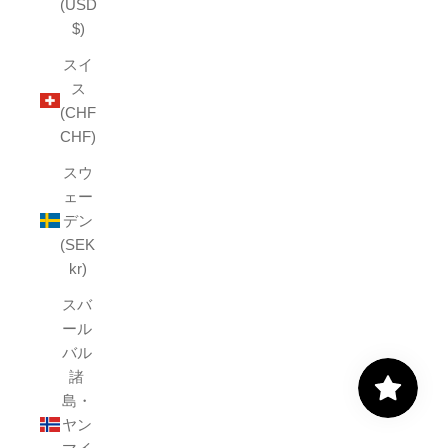
(USD
$)
スイ
ス
(CHF
CHF)
スウ
ェー
デン
(SEK
kr)
スバ
ール
バル
諸
島・
ヤン