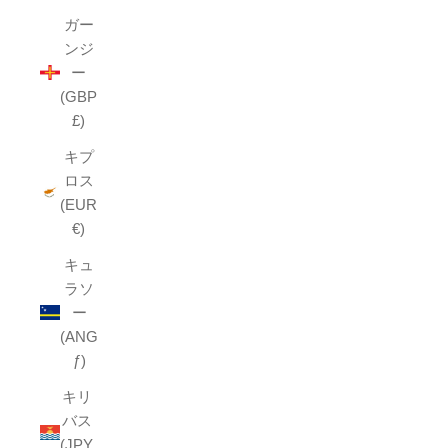
ガー
ンジ
ー
(GBP
£)
キプ
ロス
(EUR
€)
キュ
ラソ
ー
(ANG
ƒ)
キリ
バス
(JPY