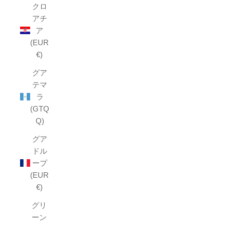
クロ
アチ
ア
(EUR
€)
グア
テマ
ラ
(GTQ
Q)
グア
ドル
ープ
(EUR
€)
グリ
ーン