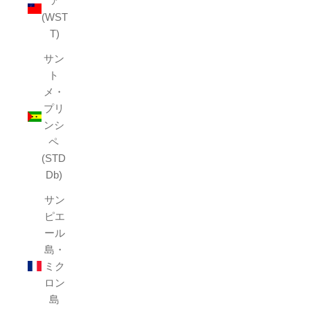
ア
(WST
T)
サン
ト
メ・
プリ
ンシ
ペ
(STD
Db)
サン
ピエ
ール
島・
ミク
ロン
島