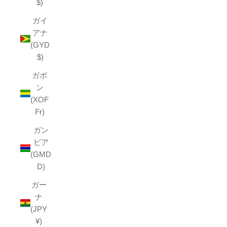
$)
ガイ
アナ
(GYD
$)
ガボ
ン
(XOF
Fr)
ガン
ビア
(GMD
D)
ガー
ナ
(JPY
¥)