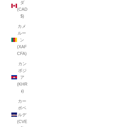
ダ
(CAD
$)
カメ
ルー
ン
(XAF
CFA)
カン
ボジ
ア
(KHR
៛)
カー
ボベ
ルデ
(CVE