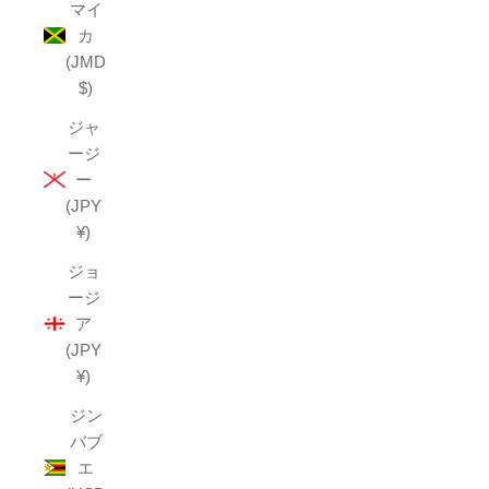
マイ
カ
(JMD
$)
ジャ
ージ
ー
(JPY
¥)
ジョ
ージ
ア
(JPY
¥)
ジン
バブ
エ