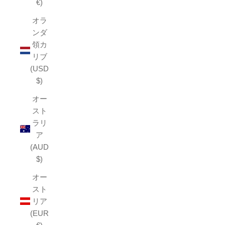
€)
オラ
ンダ
領カ
リブ
(USD
$)
オー
スト
ラリ
ア
(AUD
$)
オー
スト
リア
(EUR