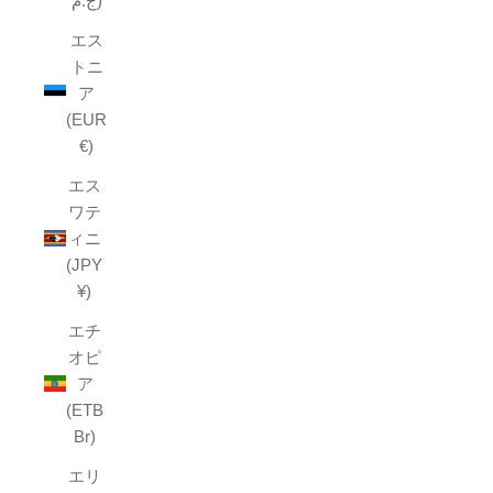
ج.م)
エス
トニ
ア
(EUR
€)
エス
ワテ
ィニ
(JPY
¥)
エチ
オピ
ア
(ETB
Br)
エリ