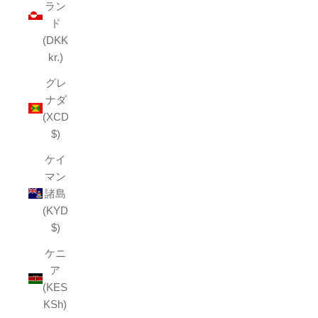
ラン
ド
(DKK
kr.)
グレ
ナダ
(XCD
$)
ケイ
マン
諸島
(KYD
$)
ケニ
ア
(KES
KSh)