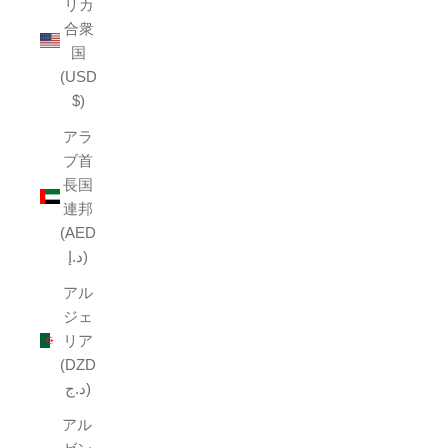
リカ
合衆
国
(USD
$)
アラ
ブ首
長国
連邦
(AED
د.إ)
アル
ジェ
リア
(DZD
د.ج)
アル