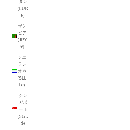
タン
(EUR
€)
ザン
ビア
(JPY
¥)
シエ
ラレ
オネ
(SLL
Le)
シン
ガポ
ール
(SGD
$)