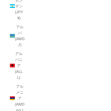
ゼン
チン
(JPY
¥)
アル
バ
(AWG
ƒ)
アル
バニ
ア
(ALL
L)
アル
メニ
ア
(AMD
դր.)