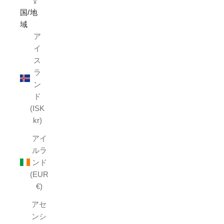
¥
国/地
域
ア
イ
ス
ラ
ン
ド
(ISK
kr)
アイ
ルラ
ンド
(EUR
€)
アセ
ンシ