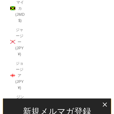
マイ
カ
(JMD
$)
ジャ
ージ
ー
(JPY
¥)
ジョ
ージ
ア
(JPY
¥)
ジン
バブ
新規メルマガ登録
エ