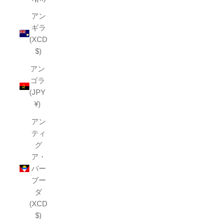
アン
ギラ
(XCD
$)
アン
ゴラ
(JPY
¥)
アン
ティ
グ
ア・
バー
ブー
ダ
(XCD
$)