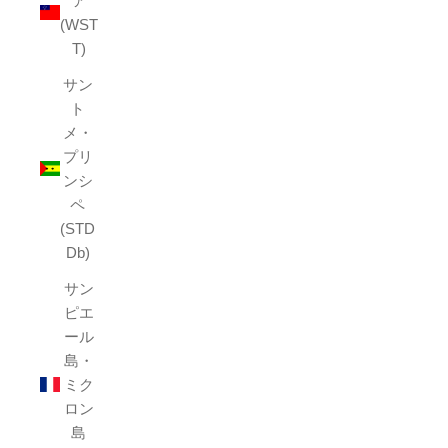
ア
(WST
T)
サン
ト
メ・
プリ
ンシ
ペ
(STD
Db)
サン
ピエ
ール
島・
ミク
ロン
島