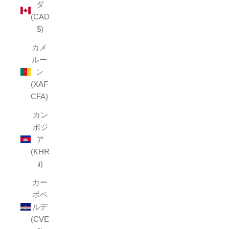
ダ
(CAD
$)
カメ
ルー
ン
(XAF
CFA)
カン
ボジ
ア
(KHR
៛)
カー
ボベ
ルデ
(CVE