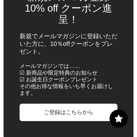
(USD
10% off クーポン進
$)
呈！
スイ
ス
(CHF
新規でメールマガジンに登録いただ
CHF)
いた方に、10％offクーポンをプレ
ゼント。
スウ
ェー
メールマガジンでは……
デン
☑ 新商品や限定特典のお知らせ
(SEK
☑ お誕生日クーポンプレゼント
kr)
その他お得な情報をいち早くお届けし
ます。
スバ
ール
バル
ご登録はこちらから
諸
島・
ヤン