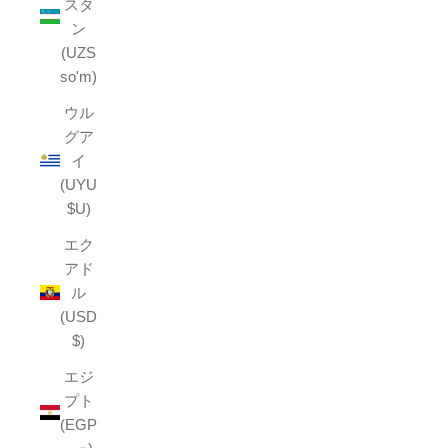
スタ
ン
(UZS
so'm)
ウル
グア
イ
(UYU
$U)
エク
アド
ル
(USD
$)
エジ
プト
(EGP