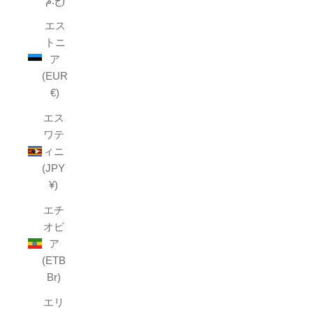
ج.م)
エス
トニ
ア
(EUR
€)
エス
ワテ
ィニ
(JPY
¥)
エチ
オピ
ア
(ETB
Br)
エリ