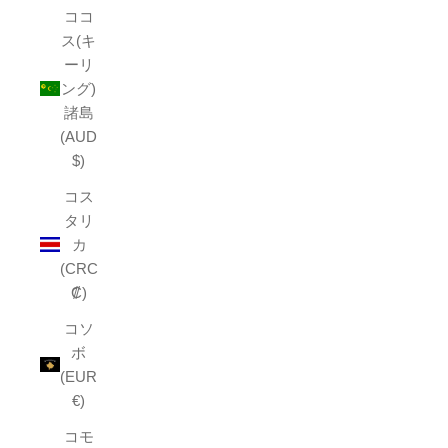
ココ
ス(キ
ーリ
ング)
諸島
(AUD
$)
コス
タリ
カ
(CRC
₡)
コソ
ボ
(EUR
€)
コモ