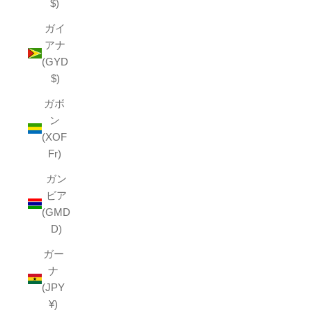
$)
ガイ
アナ
(GYD
$)
ガボ
ン
(XOF
Fr)
ガン
ビア
(GMD
D)
ガー
ナ
(JPY
¥)