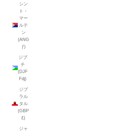
シン
ト・
マー
ルテ
ン
(ANG
ƒ)
ジブ
チ
(DJF
Fdj)
ジブ
ラル
タル
(GBP
£)
ジャ