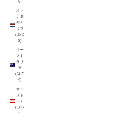
€)
オラ
ンダ
領カ
リブ
(USD
$)
オー
スト
ラリ
ア
(AUD
$)
オー
スト
リア
(EUR