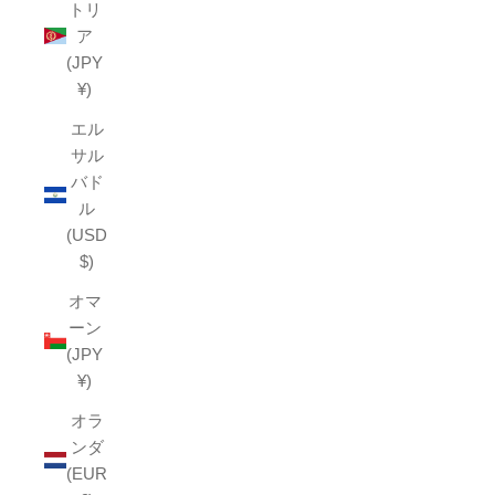
トリ
ア
(JPY
¥)
エル
サル
バド
ル
(USD
$)
オマ
ーン
(JPY
¥)
オラ
ンダ
(EUR