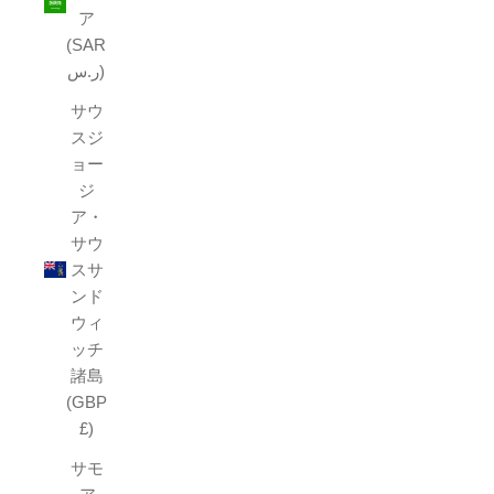
ア
(SAR
ر.س)
サウ
スジ
ョー
ジ
ア・
サウ
スサ
ンド
ウィ
ッチ
諸島
(GBP
£)
サモ