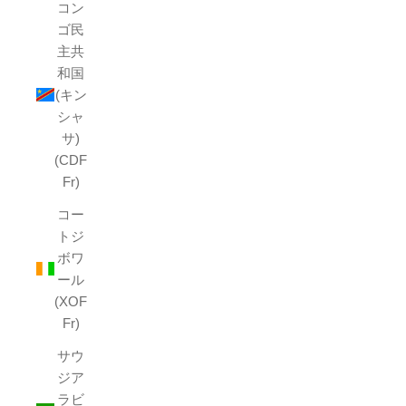
コン
ゴ民
主共
和国
(キン
シャ
サ)
(CDF
Fr)
コー
トジ
ボワ
ール
(XOF
Fr)
サウ
ジア
ラビ