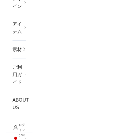
イン
アイ
テム
素材
ご利
用ガ
イド
ABOUT
US
ログ
イン
JPY