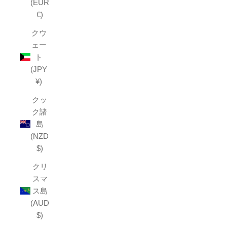
(EUR
€)
クウ
ェー
ト
(JPY
¥)
クッ
ク諸
島
(NZD
$)
クリ
スマ
ス島
(AUD
$)