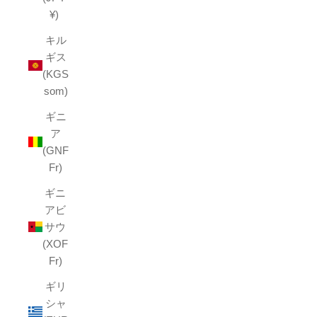
¥)
キル
ギス
(KGS
som)
ギニ
ア
(GNF
Fr)
ギニ
アビ
サウ
(XOF
Fr)
ギリ
シャ