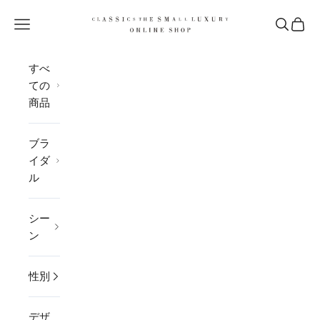
コンテンツへスキップ
CLASSICS the Small Luxury
メニューを開く
検索を開
カー
すべ
ての
商品
ブラ
イダ
ル
シー
ン
性別
デザ