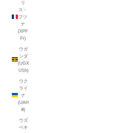
リ
ス・
フツ
ナ
(XPF
Fr)
ウガ
ンダ
(UGX
USh)
ウク
ライ
ナ
(UAH
₴)
ウズ
ベキ