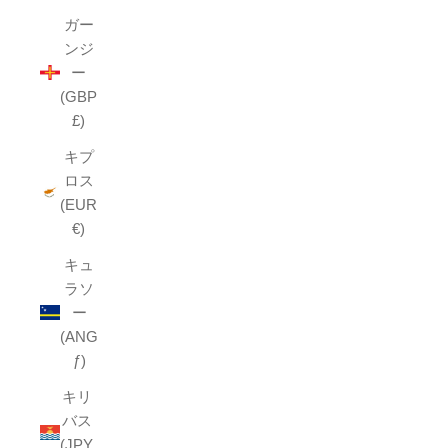
ガー
ンジ
ー
(GBP
£)
キプ
ロス
(EUR
€)
キュ
ラソ
ー
(ANG
ƒ)
キリ
バス
(JPY