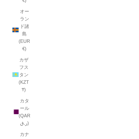
€)
オー
ラン
ド諸
島
(EUR
€)
カザ
フス
タン
(KZT
₸)
カタ
ール
(QAR
ر.ق)
カナ