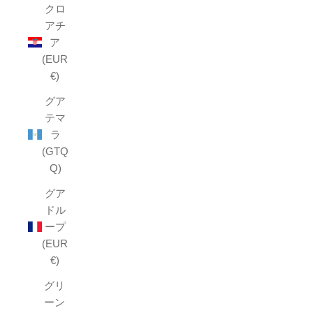
クロ
アチ
ア
(EUR
€)
グア
テマ
ラ
(GTQ
Q)
グア
ドル
ープ
(EUR
€)
グリ
ーン