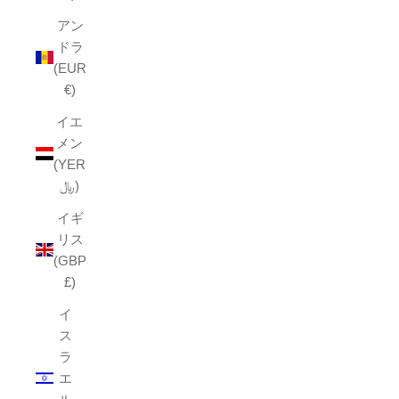
アン
ドラ
(EUR
€)
イエ
メン
(YER
﷼)
イギ
リス
(GBP
£)
イ
ス
ラ
エ