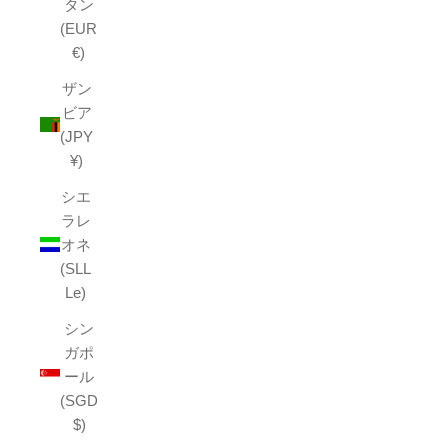
タン
(EUR
€)
ザン
ビア
(JPY
¥)
シエ
ラレ
オネ
(SLL
Le)
シン
ガポ
ール
(SGD
$)