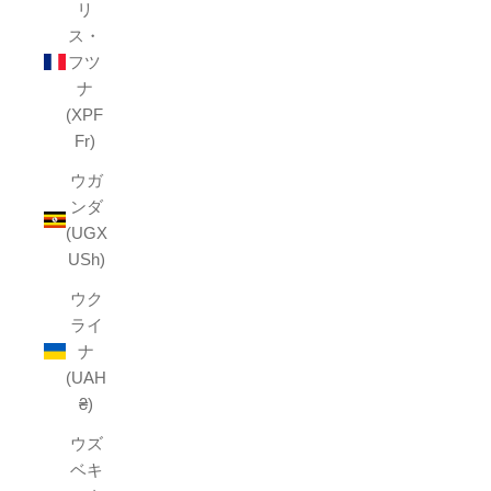
リ
ス・
フツ
ナ
(XPF
Fr)
ウガ
ンダ
(UGX
USh)
ウク
ライ
ナ
(UAH
₴)
ウズ
ベキ