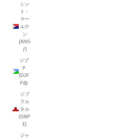
シン
ト・
マー
ルテ
ン
(ANG
ƒ)
ジブ
チ
(DJF
Fdj)
ジブ
ラル
タル
(GBP
£)
ジャ