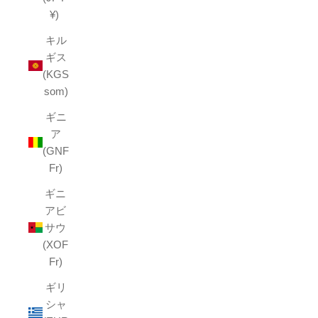
¥)
キル
ギス
(KGS
som)
ギニ
ア
(GNF
Fr)
ギニ
アビ
サウ
(XOF
Fr)
ギリ
シャ