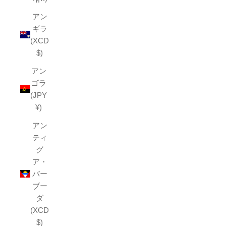
アン
ギラ
(XCD
$)
アン
ゴラ
(JPY
¥)
アン
ティ
グ
ア・
バー
ブー
ダ
(XCD
$)