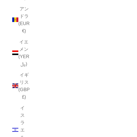
アン
ドラ
(EUR
€)
イエ
メン
(YER
﷼)
イギ
リス
(GBP
£)
イ
ス
ラ
エ