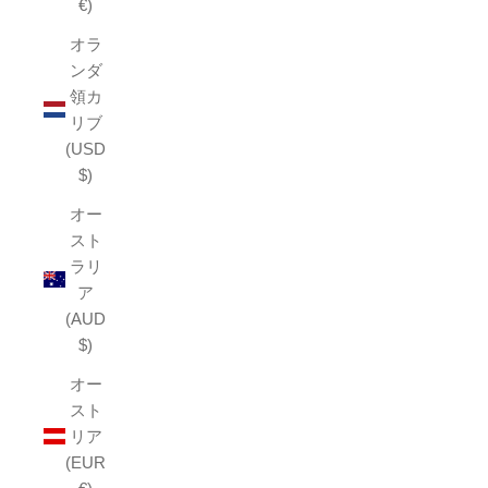
€)
オラ
ンダ
領カ
リブ
(USD
$)
オー
スト
ラリ
ア
(AUD
$)
オー
スト
リア
(EUR