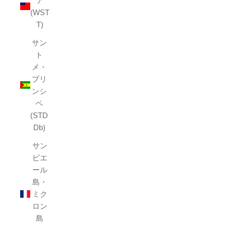
ア
(WST
T)
サン
ト
メ・
プリ
ンシ
ペ
(STD
Db)
サン
ピエ
ール
島・
ミク
ロン
島