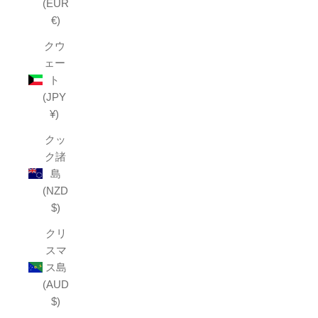
(EUR
€)
クウ
ェー
ト
(JPY
¥)
クッ
ク諸
島
(NZD
$)
クリ
スマ
ス島
(AUD
$)