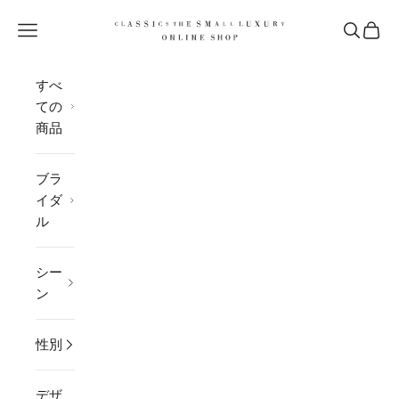
コンテンツへスキップ
CLASSICS the Small Luxury
メニューを開く
検索を開
カー
すべ
ての
商品
ブラ
イダ
ル
シー
ン
性別
デザ