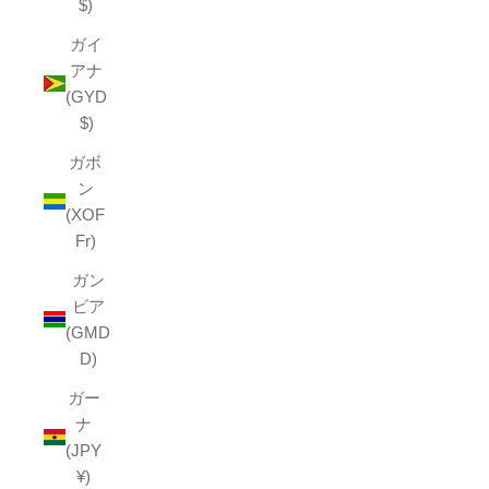
$)
ガイ
アナ
(GYD
$)
ガボ
ン
(XOF
Fr)
ガン
ビア
(GMD
D)
ガー
ナ
(JPY
¥)