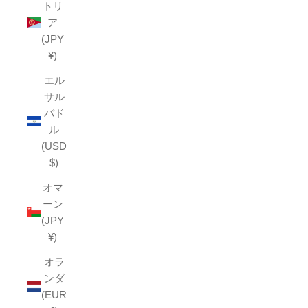
トリ
ア
(JPY
¥)
エル
サル
バド
ル
(USD
$)
オマ
ーン
(JPY
¥)
オラ
ンダ
(EUR