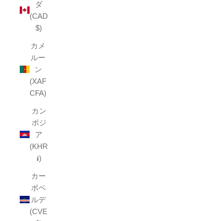
ダ
(CAD
$)
カメ
ルー
ン
(XAF
CFA)
カン
ボジ
ア
(KHR
៛)
カー
ボベ
ルデ
(CVE