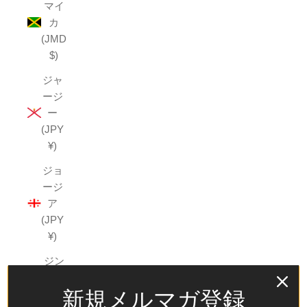
マイ
カ
(JMD
$)
ジャ
ージ
ー
(JPY
¥)
ジョ
ージ
ア
(JPY
¥)
ジン
バブ
新規メルマガ登録
エ