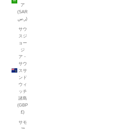
ア
(SAR
ر.س)
サウ
スジ
ョー
ジ
ア・
サウ
スサ
ンド
ウィ
ッチ
諸島
(GBP
£)
サモ