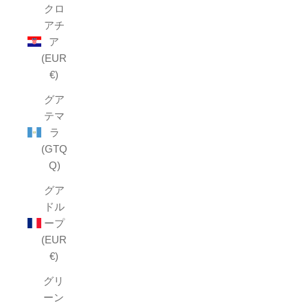
クロ
アチ
ア
(EUR
€)
グア
テマ
ラ
(GTQ
Q)
グア
ドル
ープ
(EUR
€)
グリ
ーン