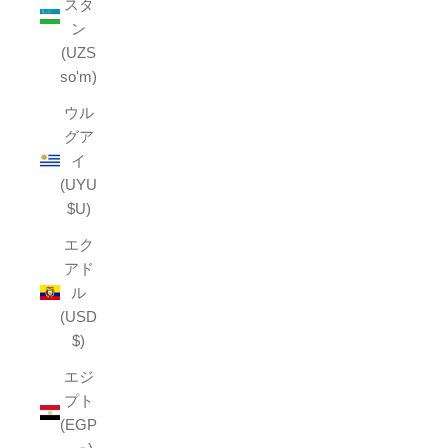
スタ
ン
(UZS
so'm)
ウル
グア
イ
(UYU
$U)
エク
アド
ル
(USD
$)
エジ
プト
(EGP