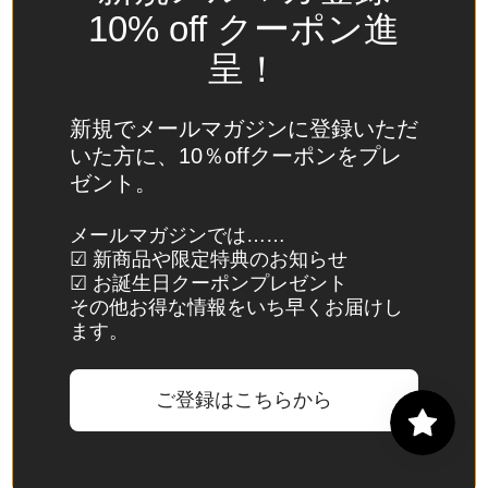
(USD
10% off クーポン進
$)
呈！
スイ
ス
(CHF
新規でメールマガジンに登録いただ
CHF)
いた方に、10％offクーポンをプレ
ゼント。
スウ
ェー
メールマガジンでは……
デン
☑ 新商品や限定特典のお知らせ
(SEK
☑ お誕生日クーポンプレゼント
kr)
その他お得な情報をいち早くお届けし
ます。
スバ
ール
バル
ご登録はこちらから
諸
島・
ヤン