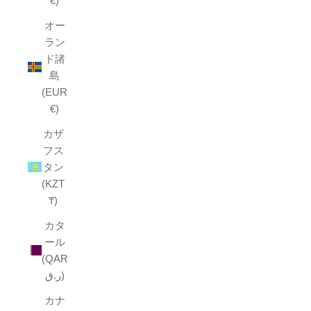
€)
オー
ラン
ド諸
島
(EUR
€)
カザ
フス
タン
(KZT
₸)
カタ
ール
(QAR
ر.ق)
カナ