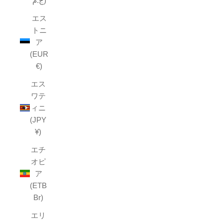
ج.م)
エス
トニ
ア
(EUR
€)
エス
ワテ
ィニ
(JPY
¥)
エチ
オピ
ア
(ETB
Br)
エリ