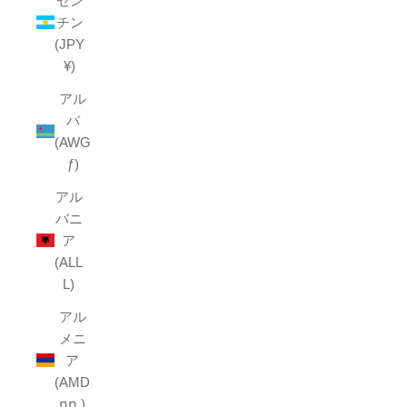
ゼン
チン
(JPY
¥)
アル
バ
(AWG
ƒ)
アル
バニ
ア
(ALL
L)
アル
メニ
ア
(AMD
դր.)