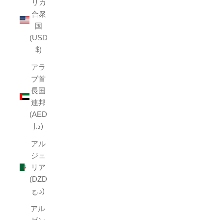
リカ
合衆
国
(USD
$)
アラ
ブ首
長国
連邦
(AED
د.إ)
アル
ジェ
リア
(DZD
د.ج)
アル