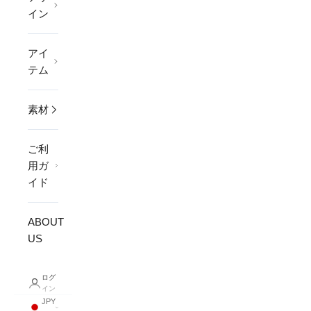
イン
アイ
テム
素材
ご利
用ガ
イド
ABOUT
US
ログ
イン
JPY