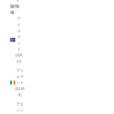
¥
国/地
域
ア
イ
ス
ラ
ン
ド
(ISK
kr)
アイ
ルラ
ンド
(EUR
€)
アセ
ンシ