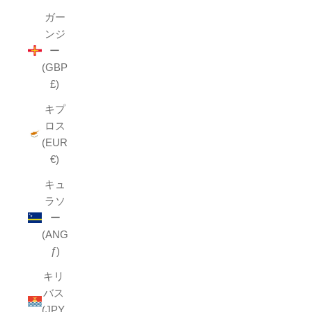
ガー
ンジ
ー
(GBP
£)
キプ
ロス
(EUR
€)
キュ
ラソ
ー
(ANG
ƒ)
キリ
バス
(JPY