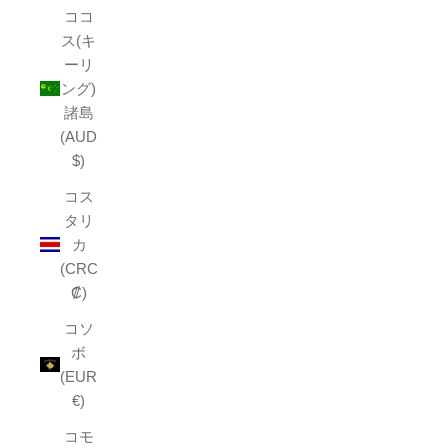
ココ
ス(キ
ーリ
ング)
諸島
(AUD
$)
コス
タリ
カ
(CRC
₡)
コソ
ボ
(EUR
€)
コモ