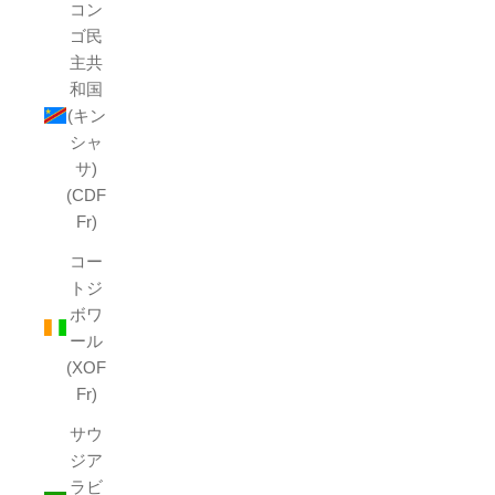
コン
ゴ民
主共
和国
(キン
シャ
サ)
(CDF
Fr)
コー
トジ
ボワ
ール
(XOF
Fr)
サウ
ジア
ラビ