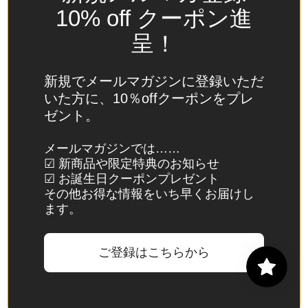
(USD
10% off クーポン進
$)
呈！
スイ
ス
(CHF
新規でメールマガジンに登録いただ
CHF)
いた方に、10％offクーポンをプレ
ゼント。
スウ
ェー
メールマガジンでは……
デン
☑ 新商品や限定特典のお知らせ
(SEK
☑ お誕生日クーポンプレゼント
kr)
その他お得な情報をいち早くお届けし
ます。
スバ
ール
バル
ご登録はこちらから
諸
島・
ヤン