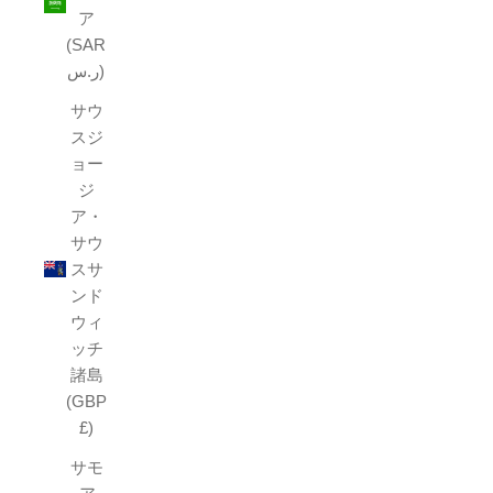
ア
(SAR
ر.س)
サウ
スジ
ョー
ジ
ア・
サウ
スサ
ンド
ウィ
ッチ
諸島
(GBP
£)
サモ