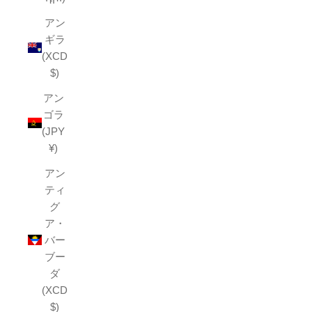
アン
ギラ
(XCD
$)
アン
ゴラ
(JPY
¥)
アン
ティ
グ
ア・
バー
ブー
ダ
(XCD
$)