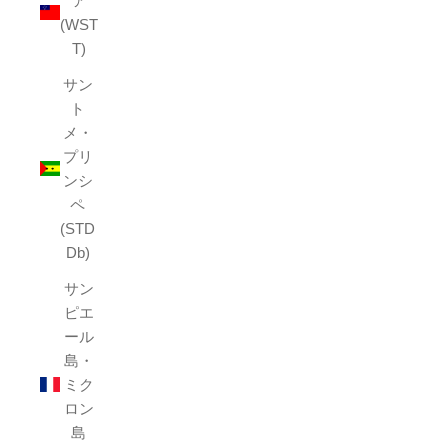
ア
(WST
T)
サン
ト
メ・
プリ
ンシ
ペ
(STD
Db)
サン
ピエ
ール
島・
ミク
ロン
島