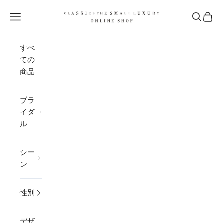
コンテンツへスキップ
CLASSICS the Small Luxury
メニューを開く
検索を開
カー
すべ
ての
商品
ブラ
イダ
ル
シー
ン
性別
デザ