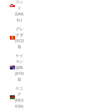
ラン
ド
(DKK
kr.)
グレ
ナダ
(XCD
$)
ケイ
マン
諸島
(KYD
$)
ケニ
ア
(KES
KSh)