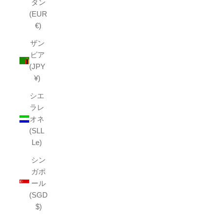
タン
(EUR
€)
ザン
ビア
(JPY
¥)
シエ
ラレ
オネ
(SLL
Le)
シン
ガポ
ール
(SGD
$)