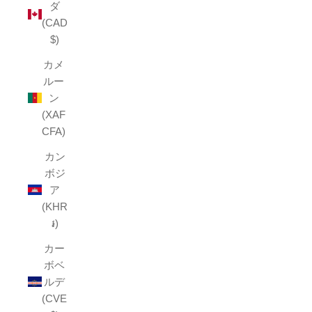
ダ
(CAD
$)
カメ
ルー
ン
(XAF
CFA)
カン
ボジ
ア
(KHR
៛)
カー
ボベ
ルデ
(CVE