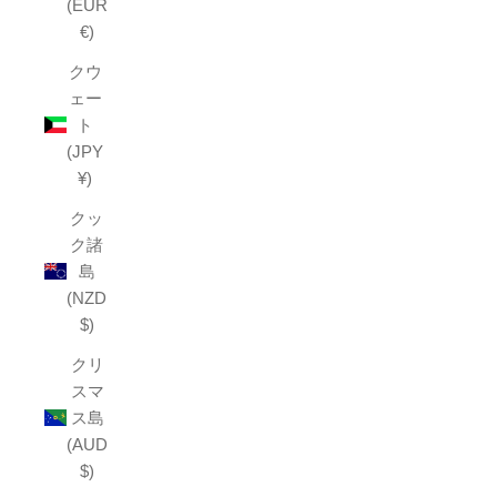
(EUR
€)
クウ
ェー
ト
(JPY
¥)
クッ
ク諸
島
(NZD
$)
クリ
スマ
ス島
(AUD
$)