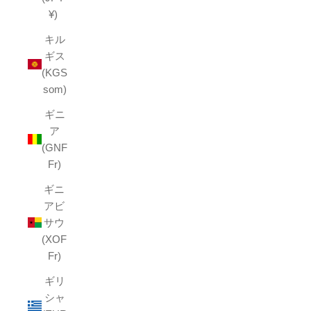
¥)
キル
ギス
(KGS
som)
ギニ
ア
(GNF
Fr)
ギニ
アビ
サウ
(XOF
Fr)
ギリ
シャ