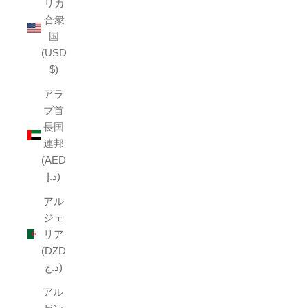
リカ
合衆
国
(USD
$)
アラ
ブ首
長国
連邦
(AED
د.إ)
アル
ジェ
リア
(DZD
د.ج)
アル