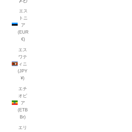
ج.م)
エス
トニ
ア
(EUR
€)
エス
ワテ
ィニ
(JPY
¥)
エチ
オピ
ア
(ETB
Br)
エリ