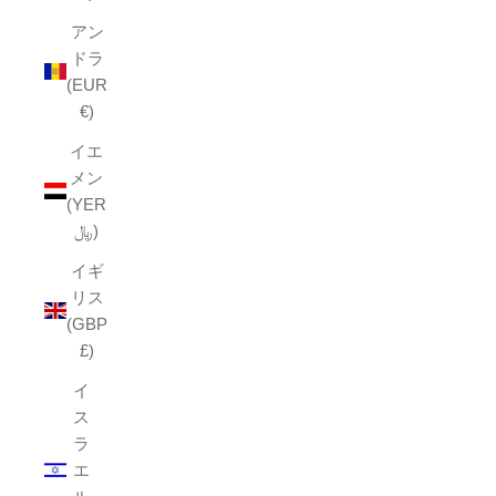
アン
ドラ
(EUR
€)
イエ
メン
(YER
﷼)
イギ
リス
(GBP
£)
イ
ス
ラ
エ