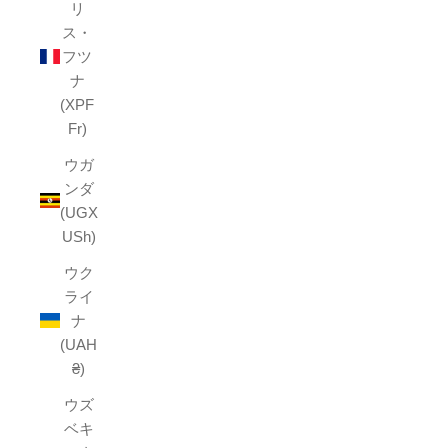
リ
ス・
フツ
ナ
(XPF
Fr)
ウガ
ンダ
(UGX
USh)
ウク
ライ
ナ
(UAH
₴)
ウズ
ベキ