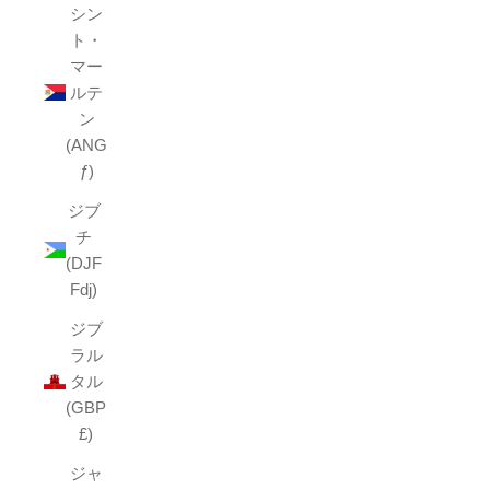
シン
ト・
マー
ルテ
ン
(ANG
ƒ)
ジブ
チ
(DJF
Fdj)
ジブ
ラル
タル
(GBP
£)
ジャ