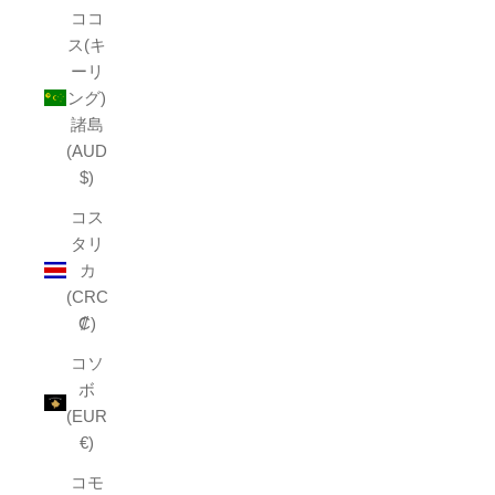
ココ
ス(キ
ーリ
ング)
諸島
(AUD
$)
コス
タリ
カ
(CRC
₡)
コソ
ボ
(EUR
€)
コモ