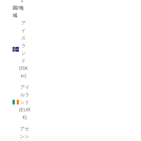
¥
国/地
域
ア
イ
ス
ラ
ン
ド
(ISK
kr)
アイ
ルラ
ンド
(EUR
€)
アセ
ンシ