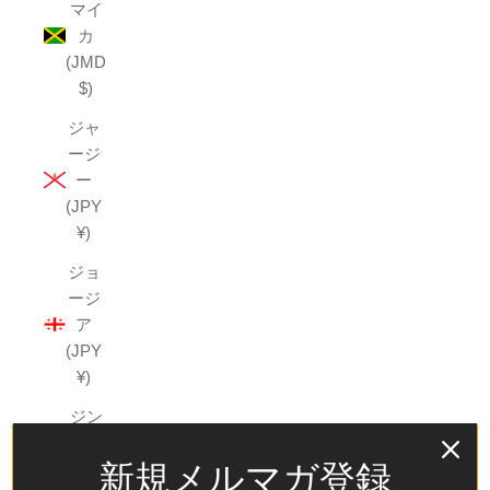
マイ
カ
(JMD
$)
ジャ
ージ
ー
(JPY
¥)
ジョ
ージ
ア
(JPY
¥)
ジン
バブ
新規メルマガ登録
エ