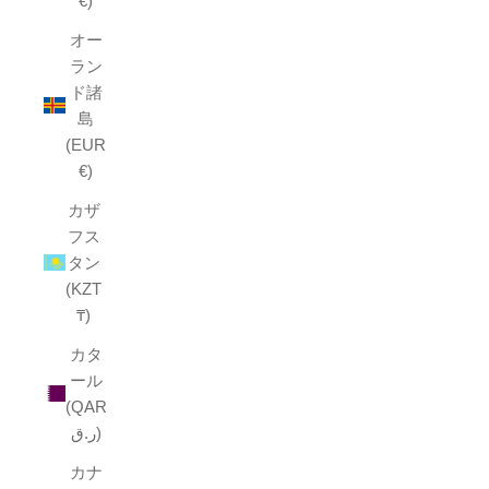
€)
オー
ラン
ド諸
島
(EUR
€)
カザ
フス
タン
(KZT
₸)
カタ
ール
(QAR
ر.ق)
カナ