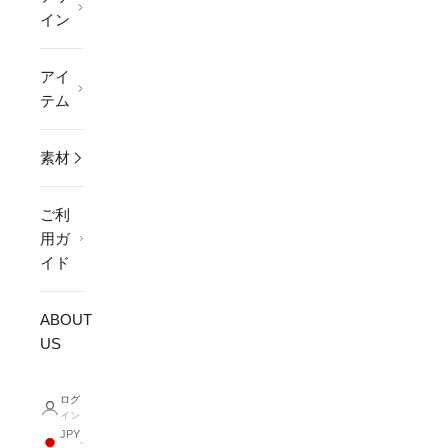
イン
アイ
テム
素材
ご利
用ガ
イド
ABOUT
US
ログ
イン
JPY