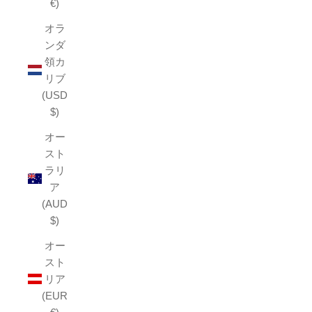
€)
オラ
ンダ
領カ
リブ
(USD
$)
オー
スト
ラリ
ア
(AUD
$)
オー
スト
リア
(EUR