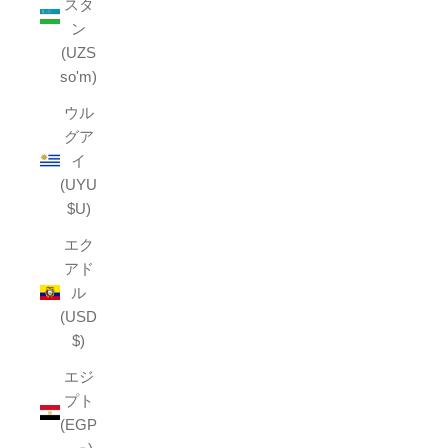
スタ
ン
(UZS
so'm)
ウル
グア
イ
(UYU
$U)
エク
アド
ル
(USD
$)
エジ
プト
(EGP