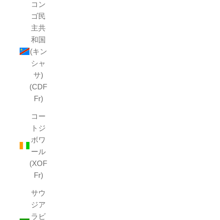
コン
ゴ民
主共
和国
(キン
シャ
サ)
(CDF
Fr)
コー
トジ
ボワ
ール
(XOF
Fr)
サウ
ジア
ラビ