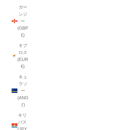
ガー
ンジ
ー
(GBP
£)
キプ
ロス
(EUR
€)
キュ
ラソ
ー
(ANG
ƒ)
キリ
バス
(JPY