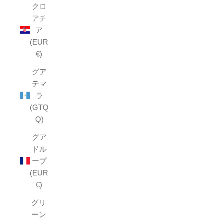
クロ
アチ
ア
(EUR
€)
グア
テマ
ラ
(GTQ
Q)
グア
ドル
ープ
(EUR
€)
グリ
ーン