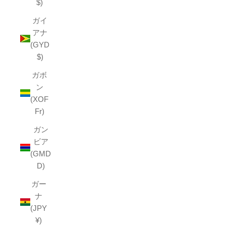
$)
ガイ
アナ
(GYD
$)
ガボ
ン
(XOF
Fr)
ガン
ビア
(GMD
D)
ガー
ナ
(JPY
¥)