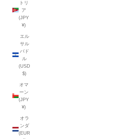
トリ
ア
(JPY
¥)
エル
サル
バド
ル
(USD
$)
オマ
ーン
(JPY
¥)
オラ
ンダ
(EUR