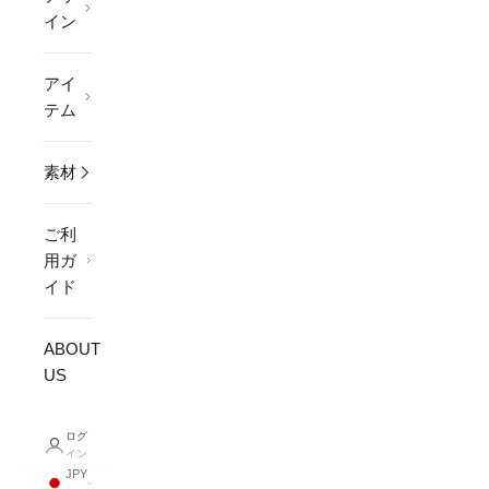
イン
アイ
テム
素材
ご利
用ガ
イド
ABOUT
US
ログ
イン
JPY