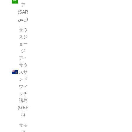
ア
(SAR
ر.س)
サウ
スジ
ョー
ジ
ア・
サウ
スサ
ンド
ウィ
ッチ
諸島
(GBP
£)
サモ