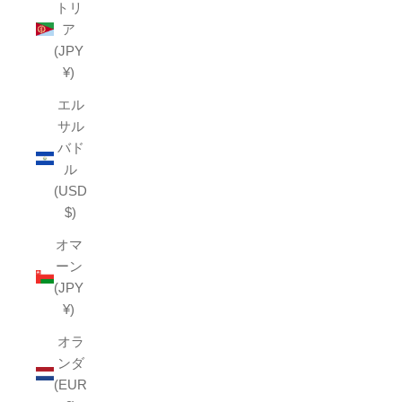
トリ
ア
(JPY
¥)
エル
サル
バド
ル
(USD
$)
オマ
ーン
(JPY
¥)
オラ
ンダ
(EUR