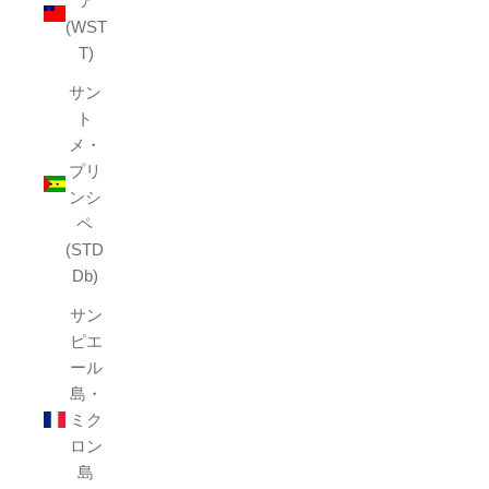
ア
(WST
T)
サン
ト
メ・
プリ
ンシ
ペ
(STD
Db)
サン
ピエ
ール
島・
ミク
ロン
島