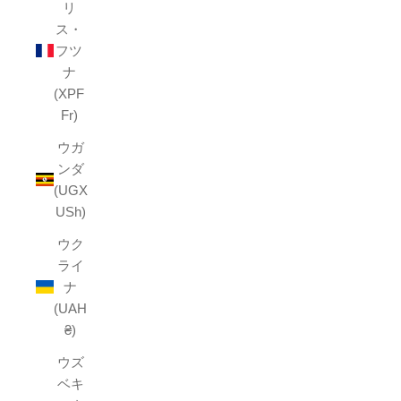
リ
ス・
フツ
ナ
(XPF
Fr)
ウガ
ンダ
(UGX
USh)
ウク
ライ
ナ
(UAH
₴)
ウズ
ベキ