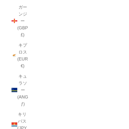
ガー
ンジ
ー
(GBP
£)
キプ
ロス
(EUR
€)
キュ
ラソ
ー
(ANG
ƒ)
キリ
バス
(JPY