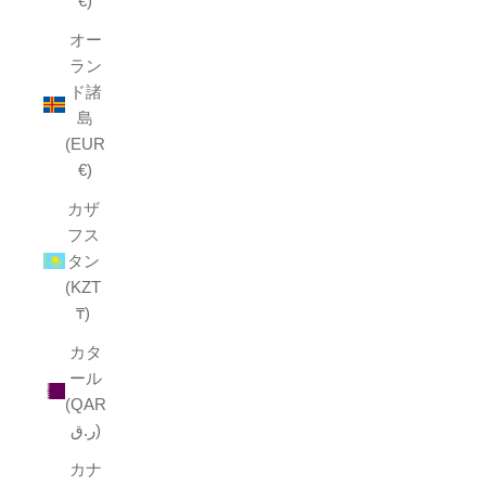
€)
オー
ラン
ド諸
島
(EUR
€)
カザ
フス
タン
(KZT
₸)
カタ
ール
(QAR
ر.ق)
カナ