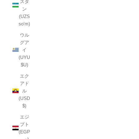
スタ
ン
(UZS
so'm)
ウル
グア
イ
(UYU
$U)
エク
アド
ル
(USD
$)
エジ
プト
(EGP