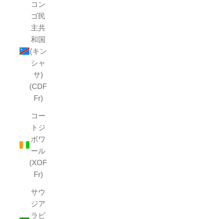
コン
ゴ民
主共
和国
(キン
シャ
サ)
(CDF
Fr)
コー
トジ
ボワ
ール
(XOF
Fr)
サウ
ジア
ラビ