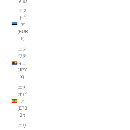
ج.م)
エス
トニ
ア
(EUR
€)
エス
ワテ
ィニ
(JPY
¥)
エチ
オピ
ア
(ETB
Br)
エリ