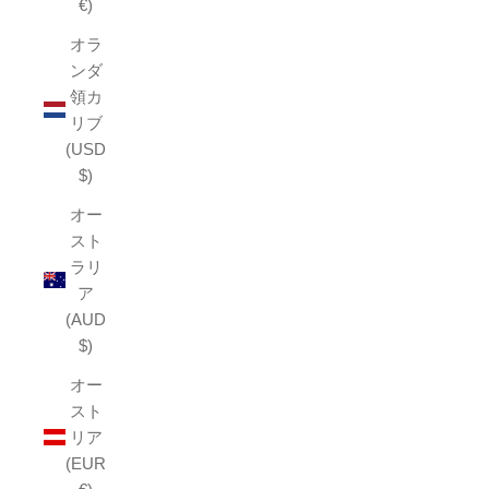
€)
オラ
ンダ
領カ
リブ
(USD
$)
オー
スト
ラリ
ア
(AUD
$)
オー
スト
リア
(EUR