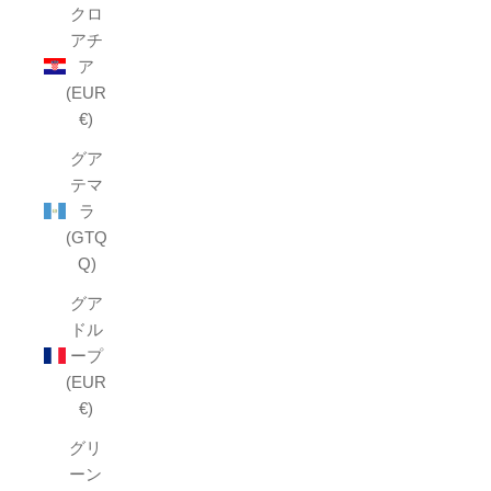
クロ
アチ
ア
(EUR
€)
グア
テマ
ラ
(GTQ
Q)
グア
ドル
ープ
(EUR
€)
グリ
ーン