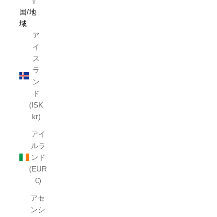
¥
国/地
域
ア
イ
ス
ラ
ン
ド
(ISK
kr)
アイ
ルラ
ンド
(EUR
€)
アセ
ンシ