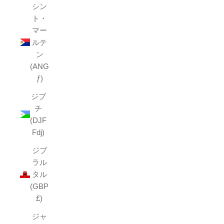
シン
ト・
マー
ルテ
ン
(ANG
ƒ)
ジブ
チ
(DJF
Fdj)
ジブ
ラル
タル
(GBP
£)
ジャ