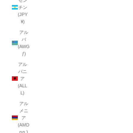
ゼン
チン
(JPY
¥)
アル
バ
(AWG
ƒ)
アル
バニ
ア
(ALL
L)
アル
メニ
ア
(AMD
դր.)