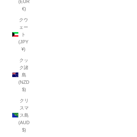
(EUR
€)
クウ
ェー
ト
(JPY
¥)
クッ
ク諸
島
(NZD
$)
クリ
スマ
ス島
(AUD
$)