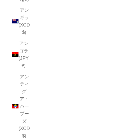
アン
ギラ
(XCD
$)
アン
ゴラ
(JPY
¥)
アン
ティ
グ
ア・
バー
ブー
ダ
(XCD
$)