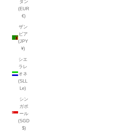
タン
(EUR
€)
ザン
ビア
(JPY
¥)
シエ
ラレ
オネ
(SLL
Le)
シン
ガポ
ール
(SGD
$)