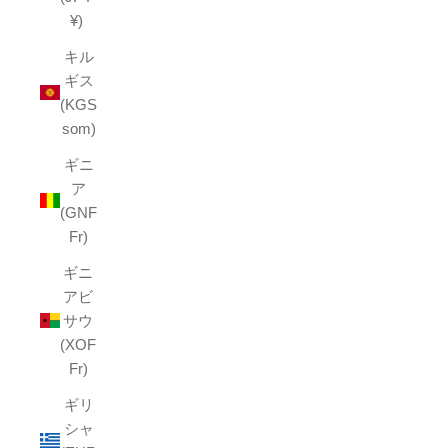
¥)
キル
ギス
(KGS
som)
ギニ
ア
(GNF
Fr)
ギニ
アビ
サウ
(XOF
Fr)
ギリ
シャ