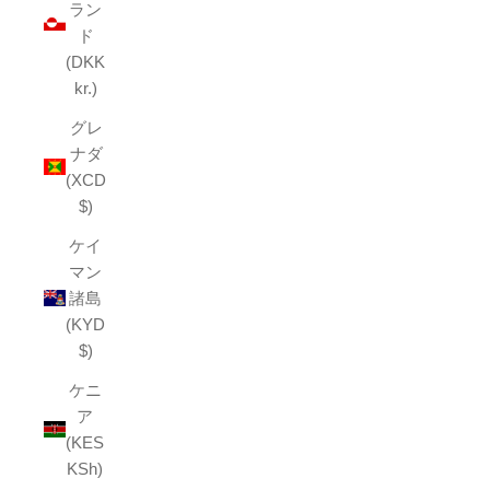
ラン
ド
(DKK
kr.)
グレ
ナダ
(XCD
$)
ケイ
マン
諸島
(KYD
$)
ケニ
ア
(KES
KSh)