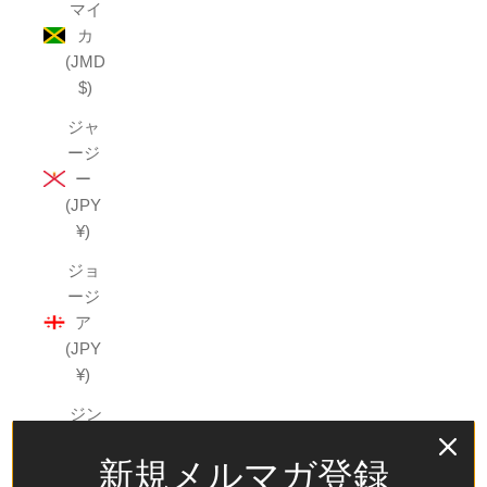
マイ
カ
(JMD
$)
ジャ
ージ
ー
(JPY
¥)
ジョ
ージ
ア
(JPY
¥)
ジン
バブ
新規メルマガ登録
エ