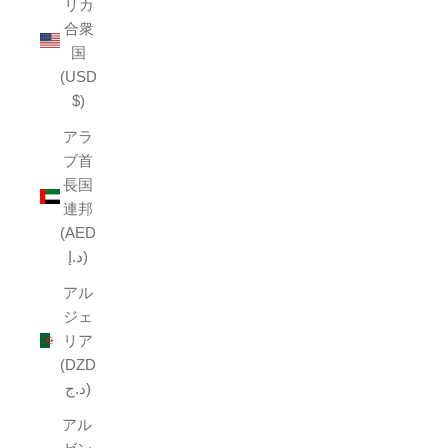
リカ
合衆
国
(USD
$)
アラ
ブ首
長国
連邦
(AED
د.إ)
アル
ジェ
リア
(DZD
د.ج)
アル