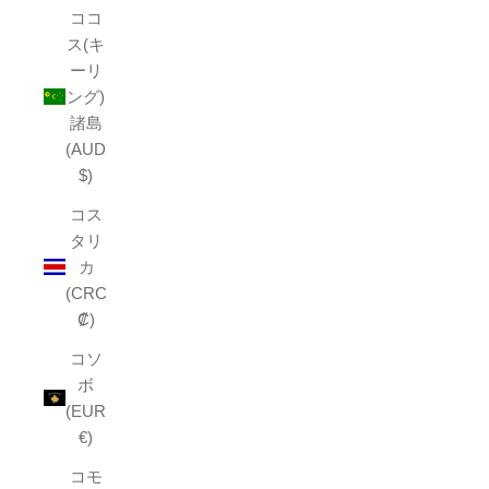
ココ
ス(キ
ーリ
ング)
諸島
(AUD
$)
コス
タリ
カ
(CRC
₡)
コソ
ボ
(EUR
€)
コモ