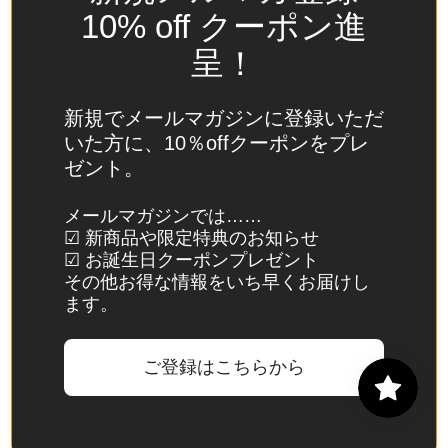
(USD
10% off クーポン進
$)
呈！
スイ
ス
(CHF
新規でメールマガジンに登録いただ
CHF)
いた方に、10％offクーポンをプレ
ゼント。
スウ
ェー
メールマガジンでは……
デン
☑ 新商品や限定特典のお知らせ
(SEK
☑ お誕生日クーポンプレゼント
kr)
その他お得な情報をいち早くお届けし
ます。
スバ
ール
バル
ご登録はこちらから
諸
島・
ヤン