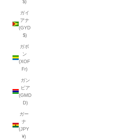
$)
ガイ
アナ
(GYD
$)
ガボ
ン
(XOF
Fr)
ガン
ビア
(GMD
D)
ガー
ナ
(JPY
¥)