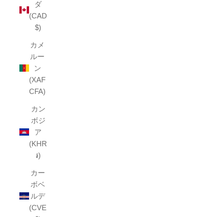
ダ
(CAD
$)
カメ
ルー
ン
(XAF
CFA)
カン
ボジ
ア
(KHR
៛)
カー
ボベ
ルデ
(CVE