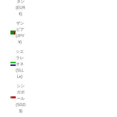
タン
(EUR
€)
ザン
ビア
(JPY
¥)
シエ
ラレ
オネ
(SLL
Le)
シン
ガポ
ール
(SGD
$)