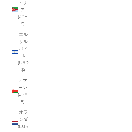
トリ
ア
(JPY
¥)
エル
サル
バド
ル
(USD
$)
オマ
ーン
(JPY
¥)
オラ
ンダ
(EUR