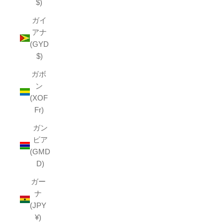
$)
ガイ
アナ
(GYD
$)
ガボ
ン
(XOF
Fr)
ガン
ビア
(GMD
D)
ガー
ナ
(JPY
¥)