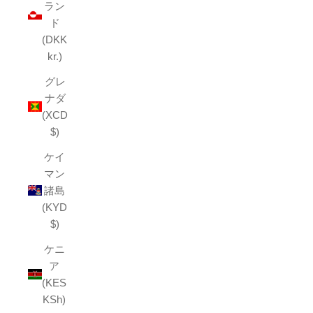
ラン
ド
(DKK
kr.)
グレ
ナダ
(XCD
$)
ケイ
マン
諸島
(KYD
$)
ケニ
ア
(KES
KSh)