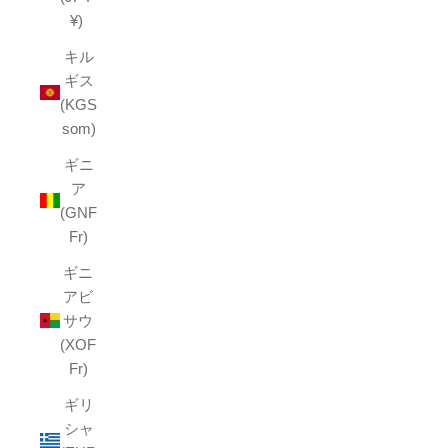
¥)
キル
ギス
(KGS
som)
ギニ
ア
(GNF
Fr)
ギニ
アビ
サウ
(XOF
Fr)
ギリ
シャ