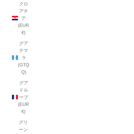
クロ
アチ
ア
(EUR
€)
グア
テマ
ラ
(GTQ
Q)
グア
ドル
ープ
(EUR
€)
グリ
ーン