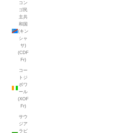
コン
ゴ民
主共
和国
(キン
シャ
サ)
(CDF
Fr)
コー
トジ
ボワ
ール
(XOF
Fr)
サウ
ジア
ラビ