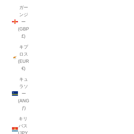
ガー
ンジ
ー
(GBP
£)
キプ
ロス
(EUR
€)
キュ
ラソ
ー
(ANG
ƒ)
キリ
バス
(JPY