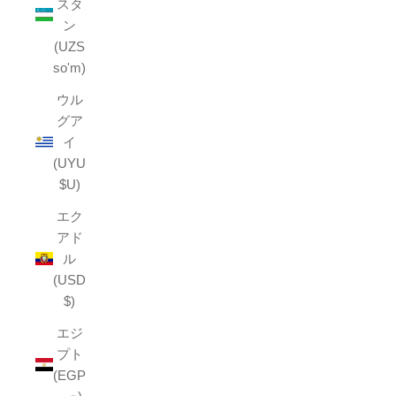
スタ
ン
(UZS
so'm)
ウル
グア
イ
(UYU
$U)
エク
アド
ル
(USD
$)
エジ
プト
(EGP