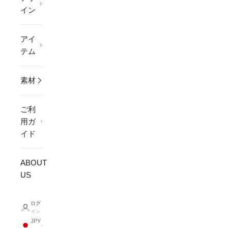
イン
アイ
テム
素材
ご利
用ガ
イド
ABOUT
US
ログ
イン
JPY