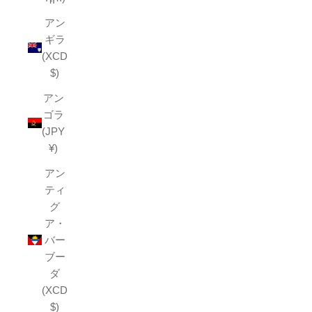
アン
ギラ
(XCD
$)
アン
ゴラ
(JPY
¥)
アン
ティ
グ
ア・
バー
ブー
ダ
(XCD
$)