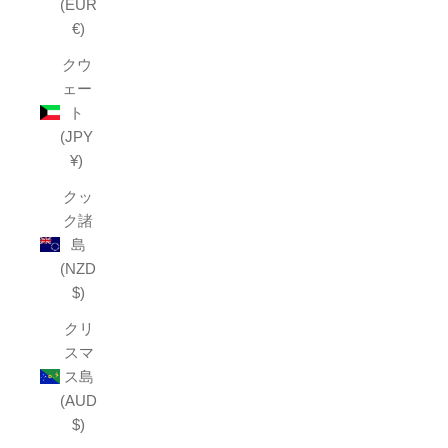
(EUR
€)
クウ
ェー
ト
(JPY
¥)
クッ
ク諸
島
(NZD
$)
クリ
スマ
ス島
(AUD
$)