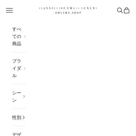
コンテンツへスキップ
CLASSICS the Small Luxury
メニューを開く
検索を開
カー
すべ
ての
商品
ブラ
イダ
ル
シー
ン
性別
デザ