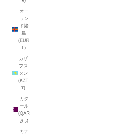
€)
オー
ラン
ド諸
島
(EUR
€)
カザ
フス
タン
(KZT
₸)
カタ
ール
(QAR
ر.ق)
カナ