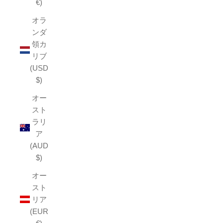
€)
オラ
ンダ
領カ
リブ
(USD
$)
オー
スト
ラリ
ア
(AUD
$)
オー
スト
リア
(EUR