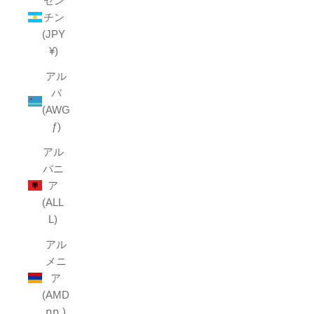
ゼン
チン
(JPY
¥)
アル
バ
(AWG
ƒ)
アル
バニ
ア
(ALL
L)
アル
メニ
ア
(AMD
դր.)