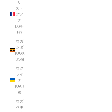
リ
ス・
フツ
ナ
(XPF
Fr)
ウガ
ンダ
(UGX
USh)
ウク
ライ
ナ
(UAH
₴)
ウズ
ベキ