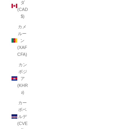
ダ
(CAD
$)
カメ
ルー
ン
(XAF
CFA)
カン
ボジ
ア
(KHR
៛)
カー
ボベ
ルデ
(CVE