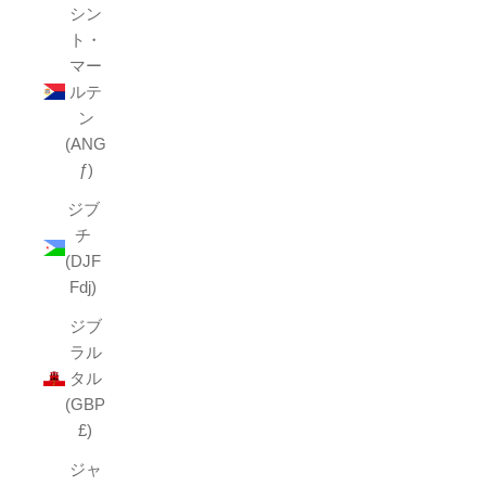
シン
ト・
マー
ルテ
ン
(ANG
ƒ)
ジブ
チ
(DJF
Fdj)
ジブ
ラル
タル
(GBP
£)
ジャ