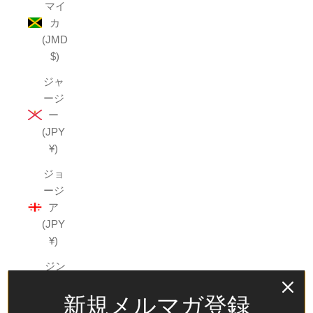
マイ
カ
(JMD
$)
ジャ
ージ
ー
(JPY
¥)
ジョ
ージ
ア
(JPY
¥)
ジン
バブ
新規メルマガ登録
エ