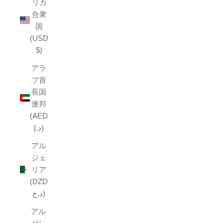
リカ
合衆
国
(USD
$)
アラ
ブ首
長国
連邦
(AED
د.إ)
アル
ジェ
リア
(DZD
د.ج)
アル