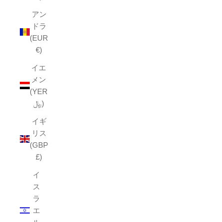
アン
ドラ
(EUR
€)
イエ
メン
(YER
﷼)
イギ
リス
(GBP
£)
イ
ス
ラ
エ