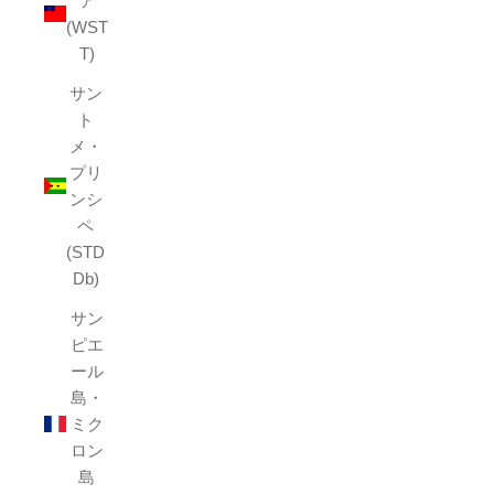
ア
(WST
T)
サン
ト
メ・
プリ
ンシ
ペ
(STD
Db)
サン
ピエ
ール
島・
ミク
ロン
島