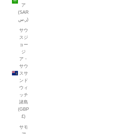
ア
(SAR
ر.س)
サウ
スジ
ョー
ジ
ア・
サウ
スサ
ンド
ウィ
ッチ
諸島
(GBP
£)
サモ