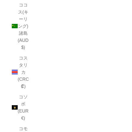
ココ
ス(キ
ーリ
ング)
諸島
(AUD
$)
コス
タリ
カ
(CRC
₡)
コソ
ボ
(EUR
€)
コモ