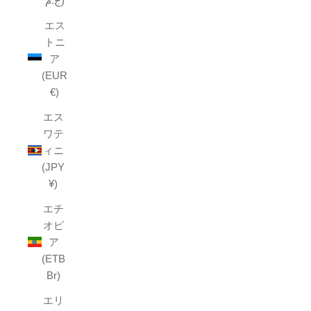
ج.م)
エス
トニ
ア
(EUR
€)
エス
ワテ
ィニ
(JPY
¥)
エチ
オピ
ア
(ETB
Br)
エリ