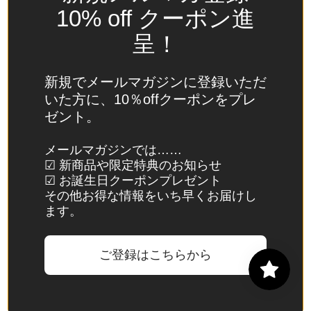
(USD
10% off クーポン進
$)
呈！
スイ
ス
(CHF
新規でメールマガジンに登録いただ
CHF)
いた方に、10％offクーポンをプレ
ゼント。
スウ
ェー
メールマガジンでは……
デン
☑ 新商品や限定特典のお知らせ
(SEK
☑ お誕生日クーポンプレゼント
kr)
その他お得な情報をいち早くお届けし
ます。
スバ
ール
バル
ご登録はこちらから
諸
島・
ヤン