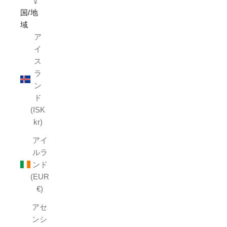
¥
国/地
域
ア
イ
ス
ラ
ン
ド
(ISK
kr)
アイ
ルラ
ンド
(EUR
€)
アセ
ンシ