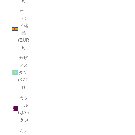
€)
オー
ラン
ド諸
島
(EUR
€)
カザ
フス
タン
(KZT
₸)
カタ
ール
(QAR
ر.ق)
カナ