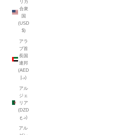
リカ
合衆
国
(USD
$)
アラ
ブ首
長国
連邦
(AED
د.إ)
アル
ジェ
リア
(DZD
د.ج)
アル