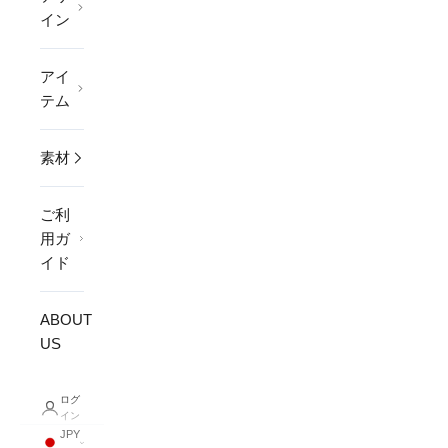
イン
アイ
テム
素材
ご利
用ガ
イド
ABOUT
US
ログ
イン
JPY