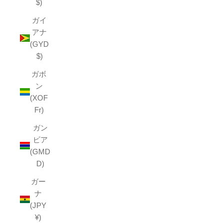
$)
ガイ
アナ
(GYD
$)
ガボ
ン
(XOF
Fr)
ガン
ビア
(GMD
D)
ガー
ナ
(JPY
¥)