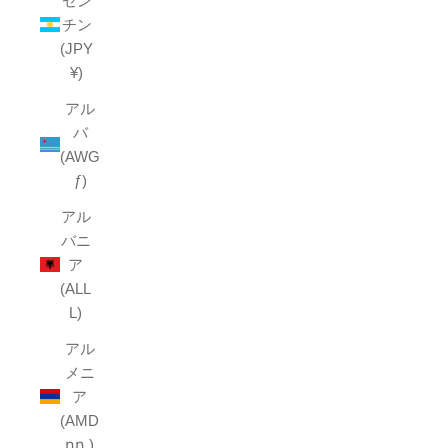
ゼン
チン
(JPY
¥)
アル
バ
(AWG
ƒ)
アル
バニ
ア
(ALL
L)
アル
メニ
ア
(AMD
դր.)