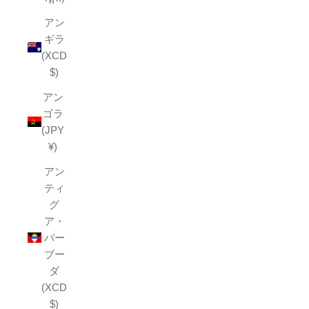
アン
ギラ
(XCD
$)
アン
ゴラ
(JPY
¥)
アン
ティ
グ
ア・
バー
ブー
ダ
(XCD
$)