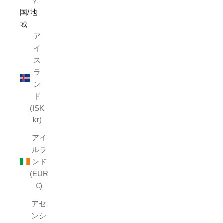
¥
国/地
域
ア
イ
ス
ラ
ン
ド
(ISK
kr)
アイ
ルラ
ンド
(EUR
€)
アセ
ンシ