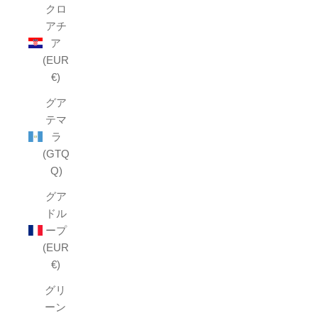
クロ
アチ
ア
(EUR
€)
グア
テマ
ラ
(GTQ
Q)
グア
ドル
ープ
(EUR
€)
グリ
ーン