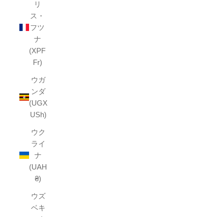
リ
ス・
フツ
ナ
(XPF
Fr)
ウガ
ンダ
(UGX
USh)
ウク
ライ
ナ
(UAH
₴)
ウズ
ベキ