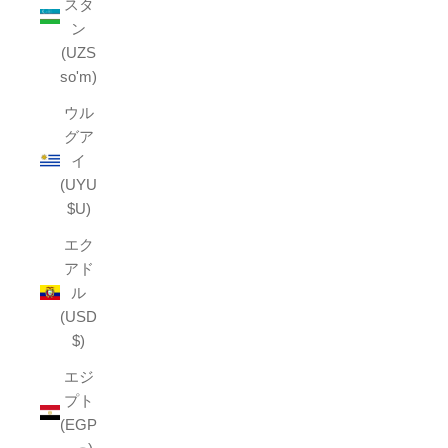
スタ
ン
(UZS
so'm)
ウル
グア
イ
(UYU
$U)
エク
アド
ル
(USD
$)
エジ
プト
(EGP