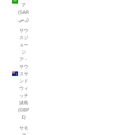
ア
(SAR
ر.س)
サウ
スジ
ョー
ジ
ア・
サウ
スサ
ンド
ウィ
ッチ
諸島
(GBP
£)
サモ