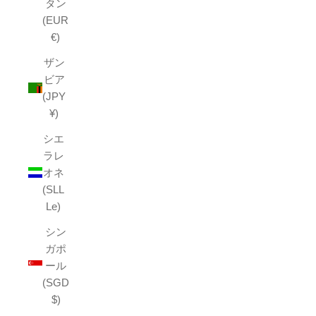
タン
(EUR
€)
ザン
ビア
(JPY
¥)
シエ
ラレ
オネ
(SLL
Le)
シン
ガポ
ール
(SGD
$)