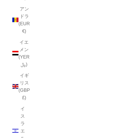
アン
ドラ
(EUR
€)
イエ
メン
(YER
﷼)
イギ
リス
(GBP
£)
イ
ス
ラ
エ