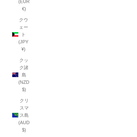
(EUR
€)
クウ
ェー
ト
(JPY
¥)
クッ
ク諸
島
(NZD
$)
クリ
スマ
ス島
(AUD
$)