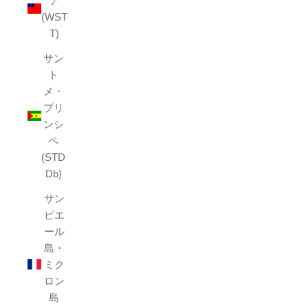
ア
(WST
T)
サン
ト
メ・
プリ
ンシ
ペ
(STD
Db)
サン
ピエ
ール
島・
ミク
ロン
島