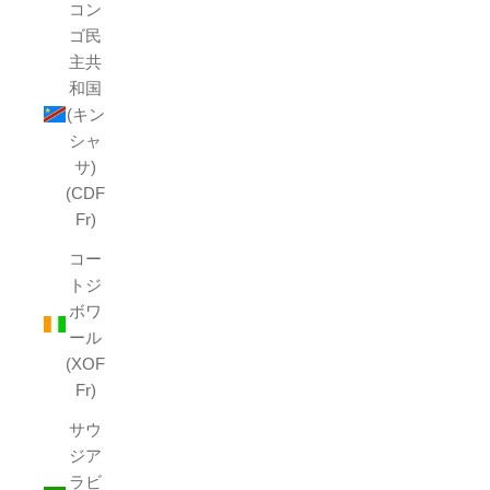
コン
ゴ民
主共
和国
(キン
シャ
サ)
(CDF
Fr)
コー
トジ
ボワ
ール
(XOF
Fr)
サウ
ジア
ラビ