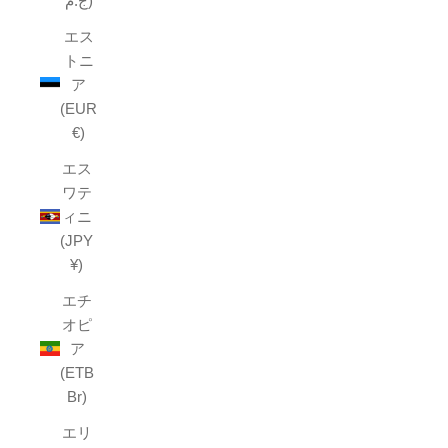
ج.م)
エス
トニ
ア
(EUR
€)
エス
ワテ
ィニ
(JPY
¥)
エチ
オピ
ア
(ETB
Br)
エリ