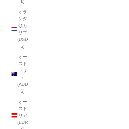
€)
オラ
ンダ
領カ
リブ
(USD
$)
オー
スト
ラリ
ア
(AUD
$)
オー
スト
リア
(EUR