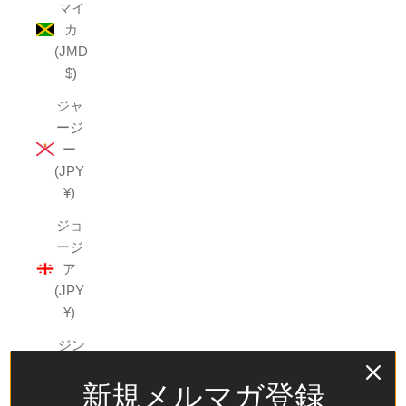
マイ
カ
(JMD
$)
ジャ
ージ
ー
(JPY
¥)
ジョ
ージ
ア
(JPY
¥)
ジン
バブ
新規メルマガ登録
エ