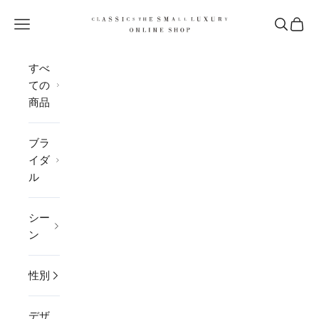
コンテンツへスキップ
CLASSICS the Small Luxury
メニューを開く
検索を開
カー
すべ
ての
商品
ブラ
イダ
ル
シー
ン
性別
デザ