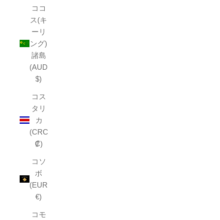
ココ
ス(キ
ーリ
ング)
諸島
(AUD
$)
コス
タリ
カ
(CRC
₡)
コソ
ボ
(EUR
€)
コモ