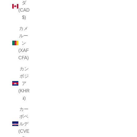
ダ
(CAD
$)
カメ
ルー
ン
(XAF
CFA)
カン
ボジ
ア
(KHR
៛)
カー
ボベ
ルデ
(CVE