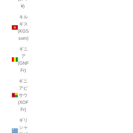
¥)
キル
ギス
(KGS
som)
ギニ
ア
(GNF
Fr)
ギニ
アビ
サウ
(XOF
Fr)
ギリ
シャ