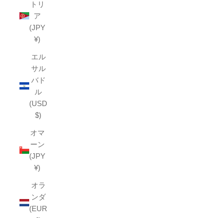
トリ
ア
(JPY
¥)
エル
サル
バド
ル
(USD
$)
オマ
ーン
(JPY
¥)
オラ
ンダ
(EUR