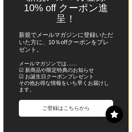
(USD
10% off クーポン進
$)
呈！
スイ
ス
(CHF
新規でメールマガジンに登録いただ
CHF)
いた方に、10％offクーポンをプレ
ゼント。
スウ
ェー
メールマガジンでは……
デン
☑ 新商品や限定特典のお知らせ
(SEK
☑ お誕生日クーポンプレゼント
kr)
その他お得な情報をいち早くお届けし
ます。
スバ
ール
バル
ご登録はこちらから
諸
島・
ヤン