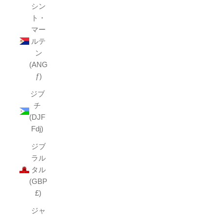
シン
ト・
マー
ルテ
ン
(ANG
ƒ)
ジブ
チ
(DJF
Fdj)
ジブ
ラル
タル
(GBP
£)
ジャ