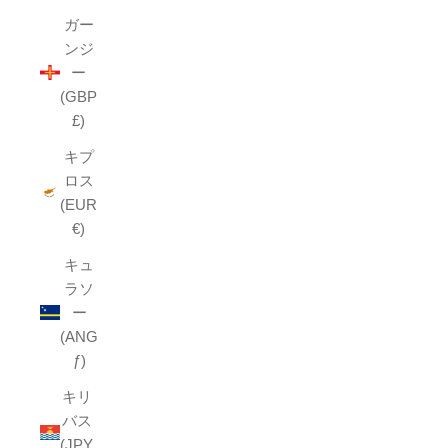
ガー
ンジ
ー
(GBP
£)
キプ
ロス
(EUR
€)
キュ
ラソ
ー
(ANG
ƒ)
キリ
バス
(JPY