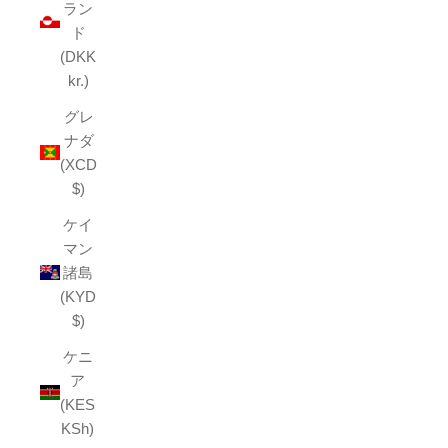
ラン
ド
(DKK
kr.)
グレ
ナダ
(XCD
$)
ケイ
マン
諸島
(KYD
$)
ケニ
ア
(KES
KSh)