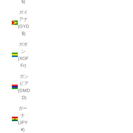
$)
ガイ
アナ
(GYD
$)
ガボ
ン
(XOF
Fr)
ガン
ビア
(GMD
D)
ガー
ナ
(JPY
¥)