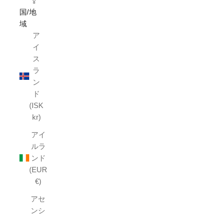
¥
国/地
域
ア
イ
ス
ラ
ン
ド
(ISK
kr)
アイ
ルラ
ンド
(EUR
€)
アセ
ンシ