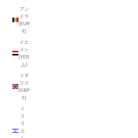
アン
ドラ
(EUR
€)
イエ
メン
(YER
﷼)
イギ
リス
(GBP
£)
イ
ス
ラ
エ