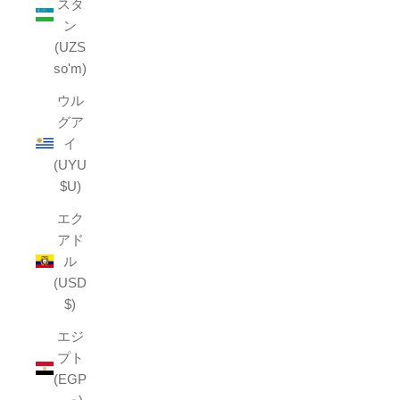
スタ
ン
(UZS
so'm)
ウル
グア
イ
(UYU
$U)
エク
アド
ル
(USD
$)
エジ
プト
(EGP