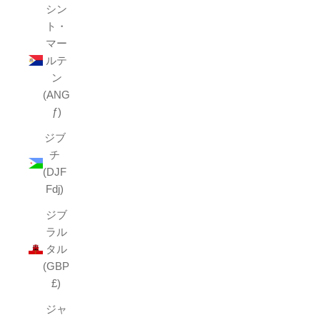
シン
ト・
マー
ルテ
ン
(ANG
ƒ)
ジブ
チ
(DJF
Fdj)
ジブ
ラル
タル
(GBP
£)
ジャ