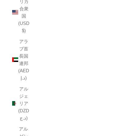
リカ
合衆
国
(USD
$)
アラ
ブ首
長国
連邦
(AED
د.إ)
アル
ジェ
リア
(DZD
د.ج)
アル