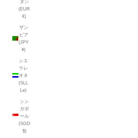
タン
(EUR
€)
ザン
ビア
(JPY
¥)
シエ
ラレ
オネ
(SLL
Le)
シン
ガポ
ール
(SGD
$)