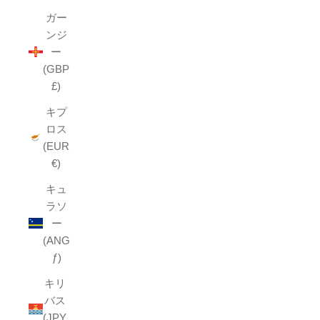
ガー
ンジ
ー
(GBP
£)
キプ
ロス
(EUR
€)
キュ
ラソ
ー
(ANG
ƒ)
キリ
バス
(JPY