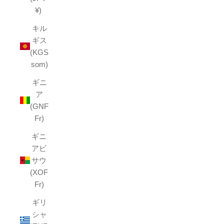
¥)
キル
ギス
(KGS
som)
ギニ
ア
(GNF
Fr)
ギニ
アビ
サウ
(XOF
Fr)
ギリ
シャ