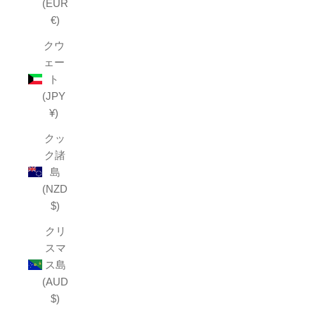
(EUR
€)
クウ
ェー
ト
(JPY
¥)
クッ
ク諸
島
(NZD
$)
クリ
スマ
ス島
(AUD
$)