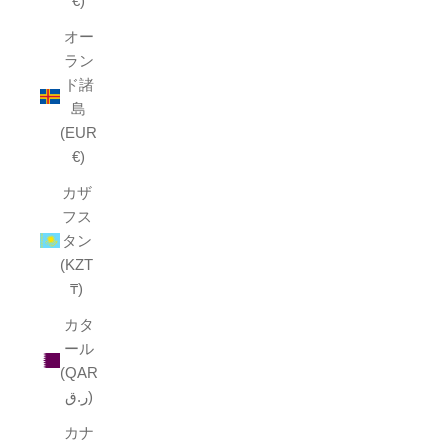
€)
オー
ラン
ド諸
島
(EUR
€)
カザ
フス
タン
(KZT
₸)
カタ
ール
(QAR
ر.ق)
カナ