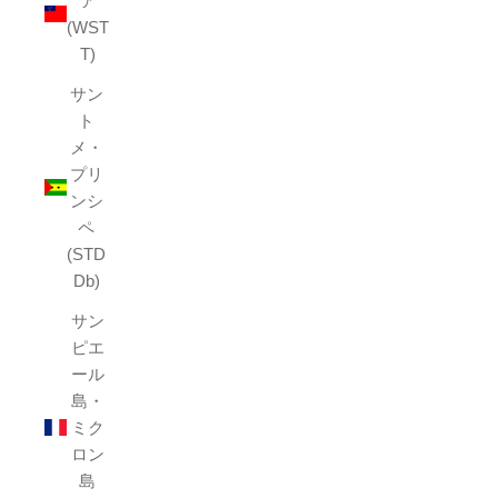
ア
(WST
T)
サン
ト
メ・
プリ
ンシ
ペ
(STD
Db)
サン
ピエ
ール
島・
ミク
ロン
島