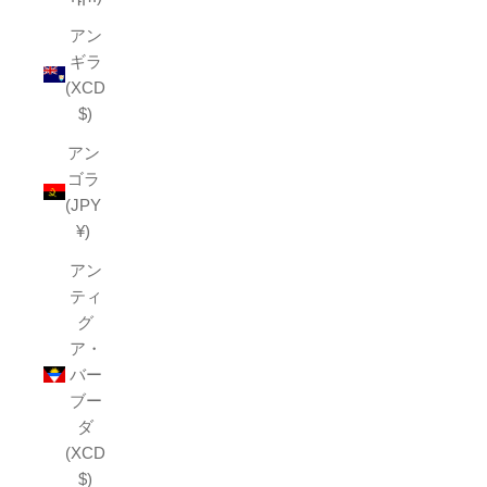
アン
ギラ
(XCD
$)
アン
ゴラ
(JPY
¥)
アン
ティ
グ
ア・
バー
ブー
ダ
(XCD
$)