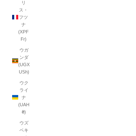
リ
ス・
フツ
ナ
(XPF
Fr)
ウガ
ンダ
(UGX
USh)
ウク
ライ
ナ
(UAH
₴)
ウズ
ベキ