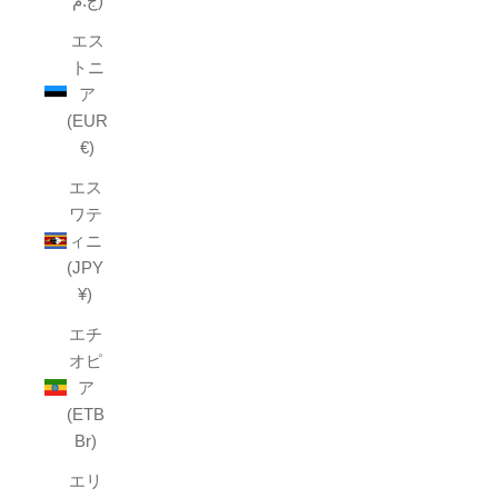
ج.م)
エス
トニ
ア
(EUR
€)
エス
ワテ
ィニ
(JPY
¥)
エチ
オピ
ア
(ETB
Br)
エリ