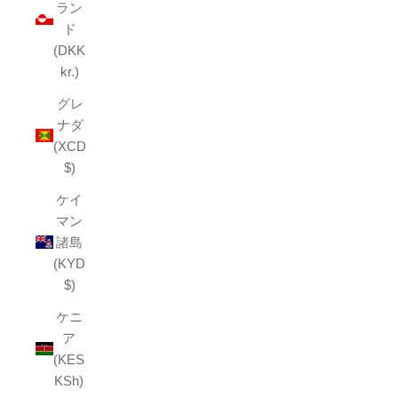
ラン
ド
(DKK
kr.)
グレ
ナダ
(XCD
$)
ケイ
マン
諸島
(KYD
$)
ケニ
ア
(KES
KSh)