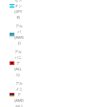
ゼン
チン
(JPY
¥)
アル
バ
(AWG
ƒ)
アル
バニ
ア
(ALL
L)
アル
メニ
ア
(AMD
դր.)