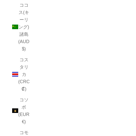
ココ
ス(キ
ーリ
ング)
諸島
(AUD
$)
コス
タリ
カ
(CRC
₡)
コソ
ボ
(EUR
€)
コモ