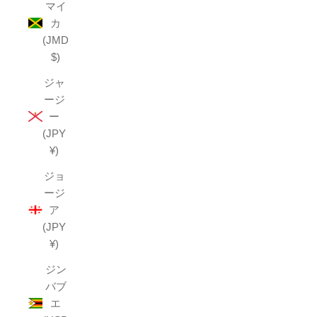
マイ
カ
(JMD
$)
ジャ
ージ
ー
(JPY
¥)
ジョ
ージ
ア
(JPY
¥)
ジン
バブ
エ