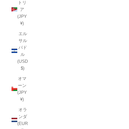
トリ
ア
(JPY
¥)
エル
サル
バド
ル
(USD
$)
オマ
ーン
(JPY
¥)
オラ
ンダ
(EUR