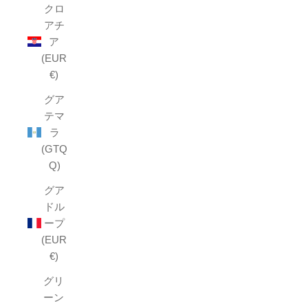
クロ
アチ
ア
(EUR
€)
グア
テマ
ラ
(GTQ
Q)
グア
ドル
ープ
(EUR
€)
グリ
ーン