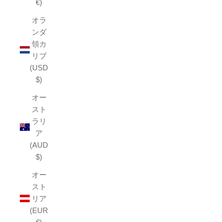
€)
オラ
ンダ
領カ
リブ
(USD
$)
オー
スト
ラリ
ア
(AUD
$)
オー
スト
リア
(EUR