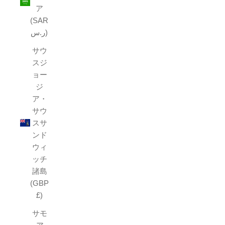
ア
(SAR
ر.س)
サウ
スジ
ョー
ジ
ア・
サウ
スサ
ンド
ウィ
ッチ
諸島
(GBP
£)
サモ