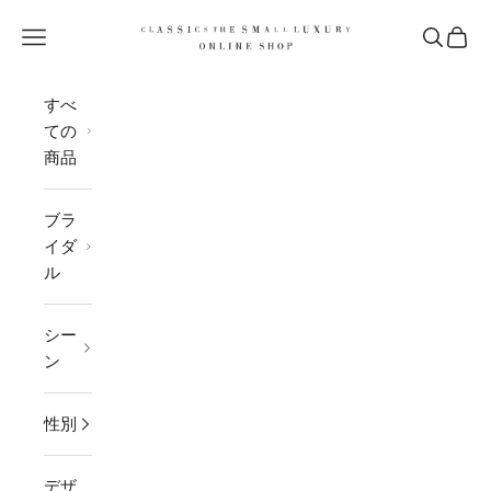
コンテンツへスキップ
CLASSICS the Small Luxury
メニューを開く
検索を開
カー
すべ
ての
商品
ブラ
イダ
ル
シー
ン
性別
デザ