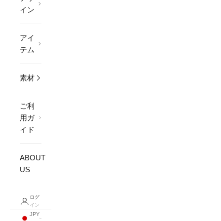
イン
アイ
テム
素材
ご利
用ガ
イド
ABOUT
US
ログ
イン
JPY