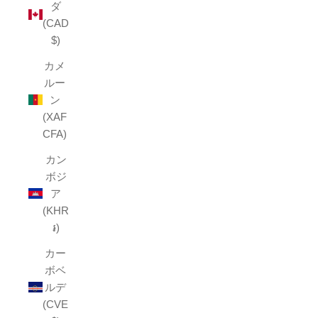
ダ
(CAD
$)
カメ
ルー
ン
(XAF
CFA)
カン
ボジ
ア
(KHR
៛)
カー
ボベ
ルデ
(CVE