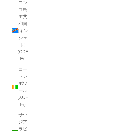
コン
ゴ民
主共
和国
(キン
シャ
サ)
(CDF
Fr)
コー
トジ
ボワ
ール
(XOF
Fr)
サウ
ジア
ラビ