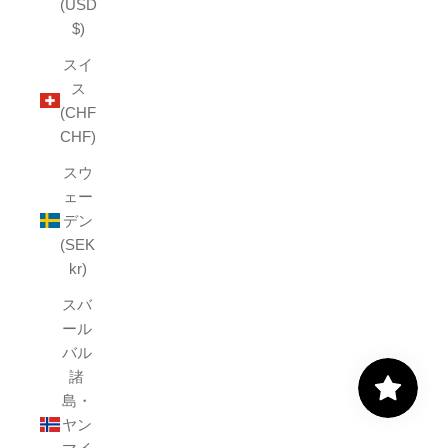
(USD
$)
スイ
ス
(CHF
CHF)
スウ
ェー
デン
(SEK
kr)
スバ
ール
バル
諸
島・
ヤン