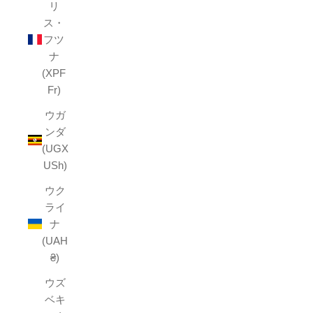
リ
ス・
フツ
ナ
(XPF
Fr)
ウガ
ンダ
(UGX
USh)
ウク
ライ
ナ
(UAH
₴)
ウズ
ベキ