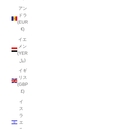
アン
ドラ
(EUR
€)
イエ
メン
(YER
﷼)
イギ
リス
(GBP
£)
イ
ス
ラ
エ