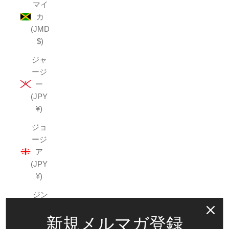
マイ
カ
(JMD
$)
ジャ
ージ
ー
(JPY
¥)
ジョ
ージ
ア
(JPY
¥)
ジン
バブ
新規メルマガ登録
エ