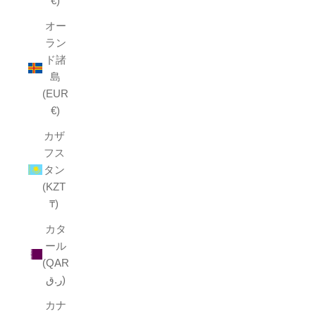
€)
オー
ラン
ド諸
島
(EUR
€)
カザ
フス
タン
(KZT
₸)
カタ
ール
(QAR
ر.ق)
カナ