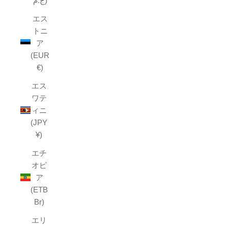
ج.م)
エス
トニ
ア
(EUR
€)
エス
ワテ
ィニ
(JPY
¥)
エチ
オピ
ア
(ETB
Br)
エリ