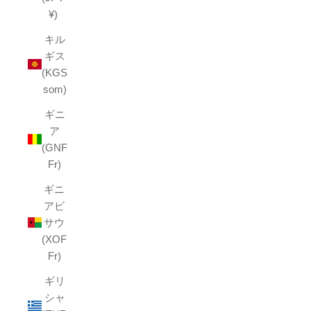
¥)
キル
ギス
(KGS
som)
ギニ
ア
(GNF
Fr)
ギニ
アビ
サウ
(XOF
Fr)
ギリ
シャ