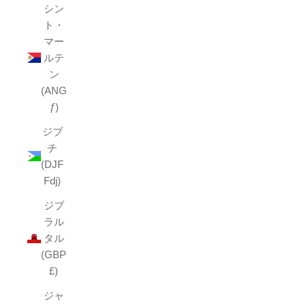
シン
ト・
マー
ルテ
ン
(ANG
ƒ)
ジブ
チ
(DJF
Fdj)
ジブ
ラル
タル
(GBP
£)
ジャ