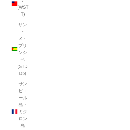
ア
(WST
T)
サン
ト
メ・
プリ
ンシ
ペ
(STD
Db)
サン
ピエ
ール
島・
ミク
ロン
島