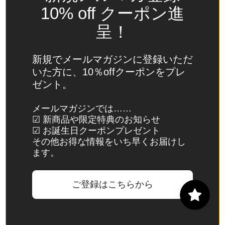
(USD
10% off クーポン進
$)
呈！
スイ
ス
(CHF
新規でメールマガジンに登録いただ
CHF)
いた方に、10％offクーポンをプレ
ゼント。
スウ
ェー
メールマガジンでは……
デン
☑ 新商品や限定特典のお知らせ
(SEK
☑ お誕生日クーポンプレゼント
kr)
その他お得な情報をいち早くお届けし
ます。
スバ
ール
バル
ご登録はこちらから
諸
島・
ヤン