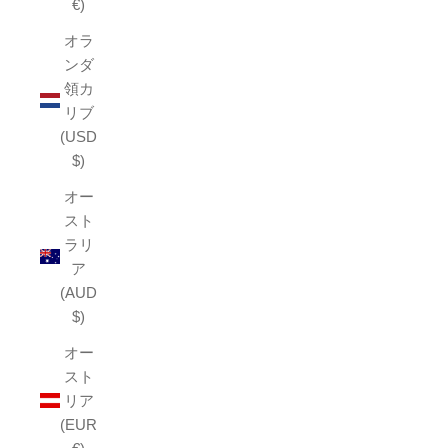
€)
オラ
ンダ
領カ
リブ
(USD
$)
オー
スト
ラリ
ア
(AUD
$)
オー
スト
リア
(EUR