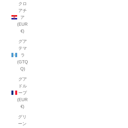
クロ
アチ
ア
(EUR
€)
グア
テマ
ラ
(GTQ
Q)
グア
ドル
ープ
(EUR
€)
グリ
ーン