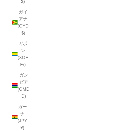
$)
ガイ
アナ
(GYD
$)
ガボ
ン
(XOF
Fr)
ガン
ビア
(GMD
D)
ガー
ナ
(JPY
¥)