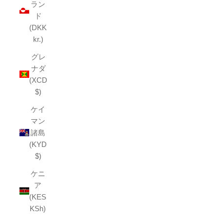
ラン
ド
(DKK
kr.)
グレ
ナダ
(XCD
$)
ケイ
マン
諸島
(KYD
$)
ケニ
ア
(KES
KSh)