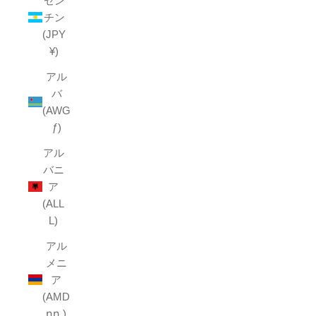
ゼン
チン
(JPY
¥)
アル
バ
(AWG
ƒ)
アル
バニ
ア
(ALL
L)
アル
メニ
ア
(AMD
դր.)