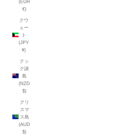
(EUR
€)
クウ
ェー
ト
(JPY
¥)
クッ
ク諸
島
(NZD
$)
クリ
スマ
ス島
(AUD
$)