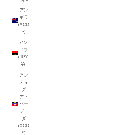
アン
ギラ
(XCD
$)
アン
ゴラ
(JPY
¥)
アン
ティ
グ
ア・
バー
ブー
ダ
(XCD
$)