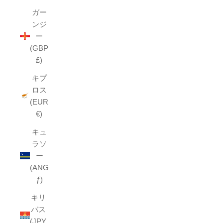
ガー
ンジ
ー
(GBP
£)
キプ
ロス
(EUR
€)
キュ
ラソ
ー
(ANG
ƒ)
キリ
バス
(JPY