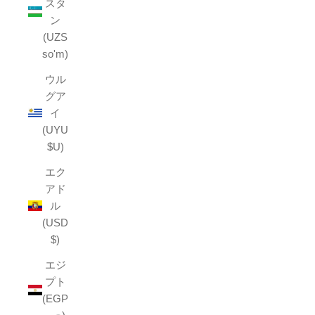
スタ
ン
(UZS
so'm)
ウル
グア
イ
(UYU
$U)
エク
アド
ル
(USD
$)
エジ
プト
(EGP