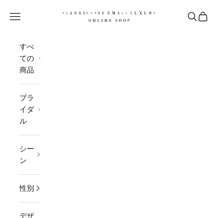
コンテンツへスキップ
CLASSICS the Small Luxury
メニューを開く
検索を開
カー
すべ
ての
商品
ブラ
イダ
ル
シー
ン
性別
デザ