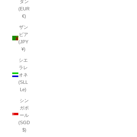
タン
(EUR
€)
ザン
ビア
(JPY
¥)
シエ
ラレ
オネ
(SLL
Le)
シン
ガポ
ール
(SGD
$)