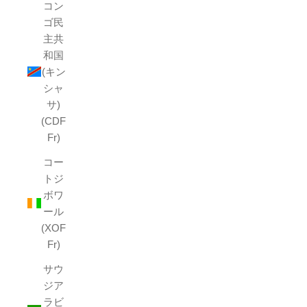
コン
ゴ民
主共
和国
(キン
シャ
サ)
(CDF
Fr)
コー
トジ
ボワ
ール
(XOF
Fr)
サウ
ジア
ラビ