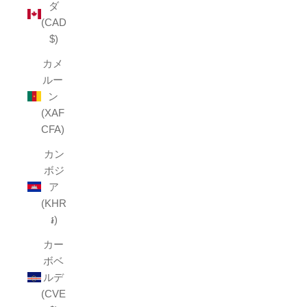
ダ
(CAD
$)
カメ
ルー
ン
(XAF
CFA)
カン
ボジ
ア
(KHR
៛)
カー
ボベ
ルデ
(CVE