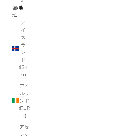
¥
国/地
域
ア
イ
ス
ラ
ン
ド
(ISK
kr)
アイ
ルラ
ンド
(EUR
€)
アセ
ンシ