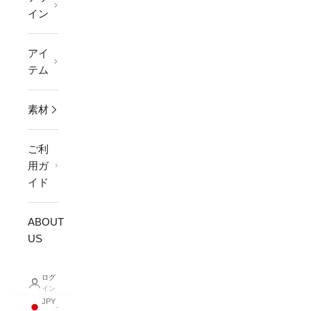
イン
アイ
テム
素材
ご利
用ガ
イド
ABOUT
US
ログ
イン
JPY