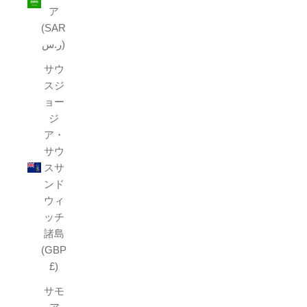
ア
(SAR
ر.س)
サウ
スジ
ョー
ジ
ア・
サウ
スサ
ンド
ウィ
ッチ
諸島
(GBP
£)
サモ