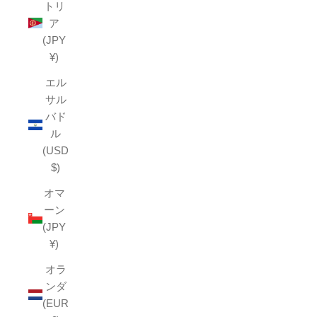
トリ
ア
(JPY
¥)
エル
サル
バド
ル
(USD
$)
オマ
ーン
(JPY
¥)
オラ
ンダ
(EUR