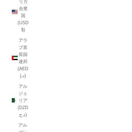
リカ
合衆
国
(USD
$)
アラ
ブ首
長国
連邦
(AED
د.إ)
アル
ジェ
リア
(DZD
د.ج)
アル