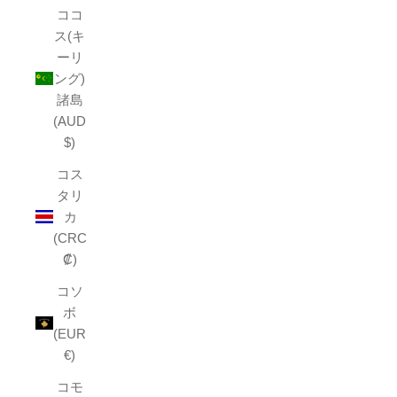
ココ
ス(キ
ーリ
ング)
諸島
(AUD
$)
コス
タリ
カ
(CRC
₡)
コソ
ボ
(EUR
€)
コモ