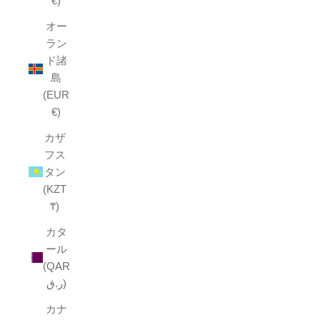
€)
オー
ラン
ド諸
島
(EUR
€)
カザ
フス
タン
(KZT
₸)
カタ
ール
(QAR
ر.ق)
カナ