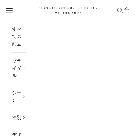
コンテンツへスキップ
CLASSICS the Small Luxury
メニューを開く
検索を開
カー
すべ
ての
商品
ブラ
イダ
ル
シー
ン
性別
デザ