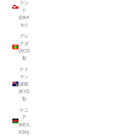
ラン
ド
(DKK
kr.)
グレ
ナダ
(XCD
$)
ケイ
マン
諸島
(KYD
$)
ケニ
ア
(KES
KSh)