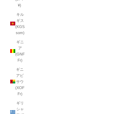
¥)
キル
ギス
(KGS
som)
ギニ
ア
(GNF
Fr)
ギニ
アビ
サウ
(XOF
Fr)
ギリ
シャ