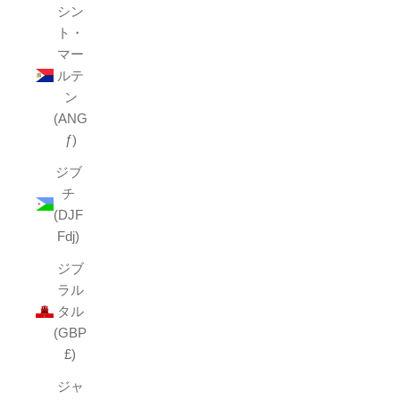
シン
ト・
マー
ルテ
ン
(ANG
ƒ)
ジブ
チ
(DJF
Fdj)
ジブ
ラル
タル
(GBP
£)
ジャ