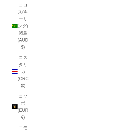
ココ
ス(キ
ーリ
ング)
諸島
(AUD
$)
コス
タリ
カ
(CRC
₡)
コソ
ボ
(EUR
€)
コモ