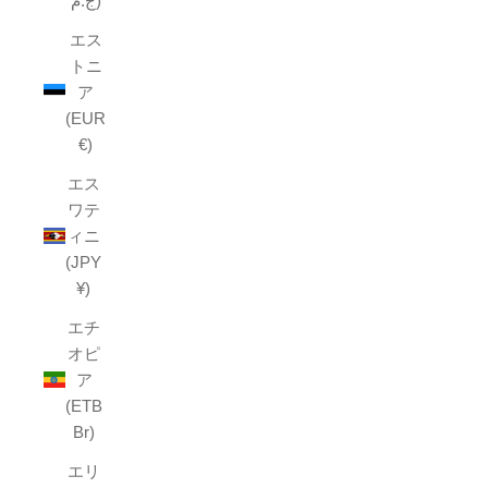
ج.م)
エス
トニ
ア
(EUR
€)
エス
ワテ
ィニ
(JPY
¥)
エチ
オピ
ア
(ETB
Br)
エリ