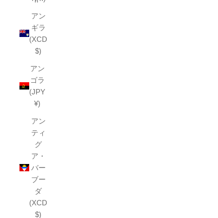
アン
ギラ
(XCD
$)
アン
ゴラ
(JPY
¥)
アン
ティ
グ
ア・
バー
ブー
ダ
(XCD
$)