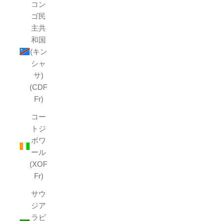
コン
ゴ民
主共
和国
(キン
シャ
サ)
(CDF
Fr)
コー
トジ
ボワ
ール
(XOF
Fr)
サウ
ジア
ラビ