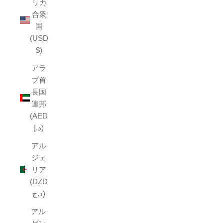
リカ
合衆
国
(USD
$)
アラ
ブ首
長国
連邦
(AED
د.إ)
アル
ジェ
リア
(DZD
د.ج)
アル