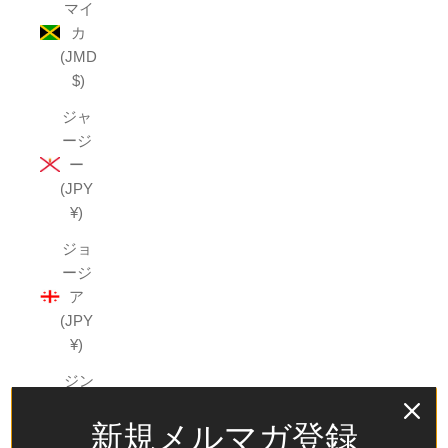
マイ
カ
(JMD
$)
ジャ
ージ
ー
(JPY
¥)
ジョ
ージ
ア
(JPY
¥)
ジン
バブ
新規メルマガ登録
エ