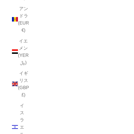
アン
ドラ
(EUR
€)
イエ
メン
(YER
﷼)
イギ
リス
(GBP
£)
イ
ス
ラ
エ