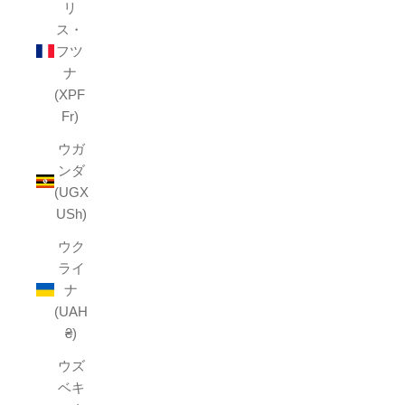
リ
ス・
フツ
ナ
(XPF
Fr)
ウガ
ンダ
(UGX
USh)
ウク
ライ
ナ
(UAH
₴)
ウズ
ベキ