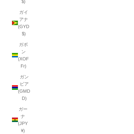
$)
ガイ
アナ
(GYD
$)
ガボ
ン
(XOF
Fr)
ガン
ビア
(GMD
D)
ガー
ナ
(JPY
¥)