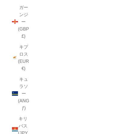
ガー
ンジ
ー
(GBP
£)
キプ
ロス
(EUR
€)
キュ
ラソ
ー
(ANG
ƒ)
キリ
バス
(JPY