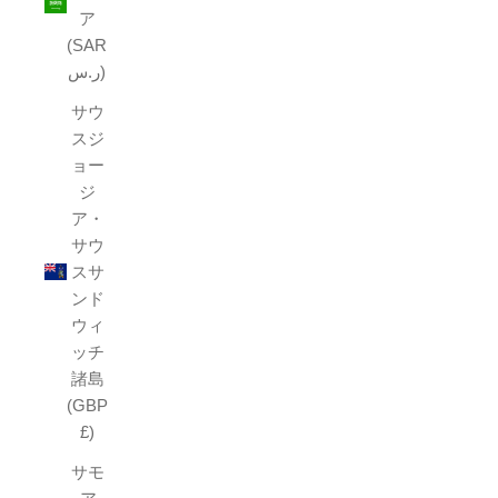
ア
(SAR
ر.س)
サウ
スジ
ョー
ジ
ア・
サウ
スサ
ンド
ウィ
ッチ
諸島
(GBP
£)
サモ