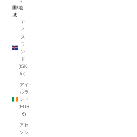
¥
国/地
域
ア
イ
ス
ラ
ン
ド
(ISK
kr)
アイ
ルラ
ンド
(EUR
€)
アセ
ンシ