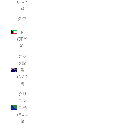
(EUR
€)
クウ
ェー
ト
(JPY
¥)
クッ
ク諸
島
(NZD
$)
クリ
スマ
ス島
(AUD
$)