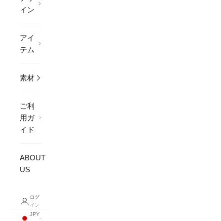
イン
アイ
テム
素材
ご利
用ガ
イド
ABOUT
US
ログ
イン
JPY