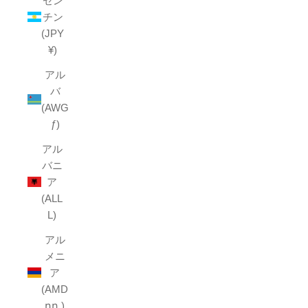
ゼン
チン
(JPY
¥)
アル
バ
(AWG
ƒ)
アル
バニ
ア
(ALL
L)
アル
メニ
ア
(AMD
դր.)