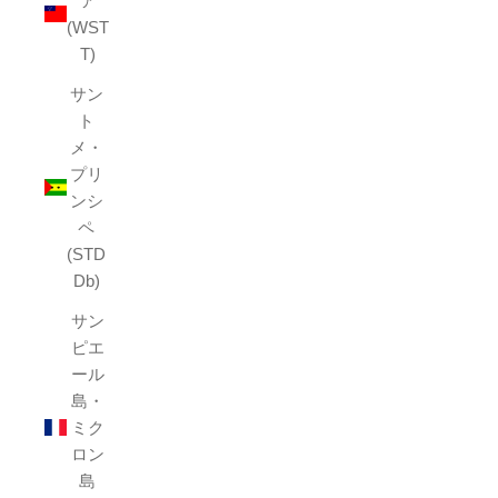
ア
(WST
T)
サン
ト
メ・
プリ
ンシ
ペ
(STD
Db)
サン
ピエ
ール
島・
ミク
ロン
島