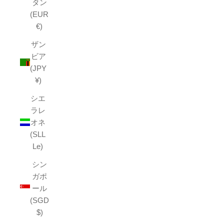
タン
(EUR
€)
ザン
ビア
(JPY
¥)
シエ
ラレ
オネ
(SLL
Le)
シン
ガポ
ール
(SGD
$)