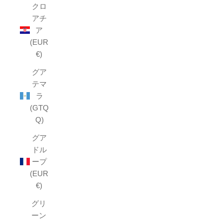
クロ
アチ
ア
(EUR
€)
グア
テマ
ラ
(GTQ
Q)
グア
ドル
ープ
(EUR
€)
グリ
ーン