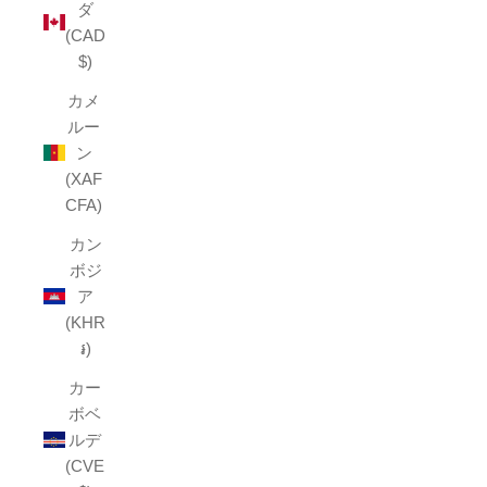
ダ
(CAD
$)
カメ
ルー
ン
(XAF
CFA)
カン
ボジ
ア
(KHR
៛)
カー
ボベ
ルデ
(CVE