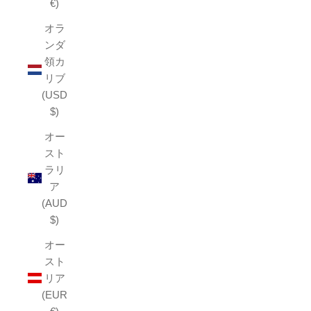
€)
オラ
ンダ
領カ
リブ
(USD
$)
オー
スト
ラリ
ア
(AUD
$)
オー
スト
リア
(EUR