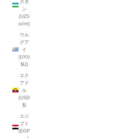
スタ
ン
(UZS
so'm)
ウル
グア
イ
(UYU
$U)
エク
アド
ル
(USD
$)
エジ
プト
(EGP