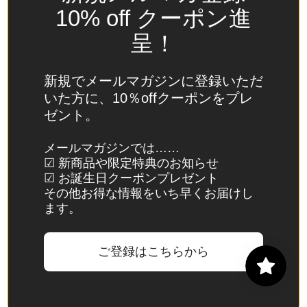
(USD
10% off クーポン進
$)
呈！
スイ
ス
(CHF
新規でメールマガジンに登録いただ
CHF)
いた方に、10％offクーポンをプレ
ゼント。
スウ
ェー
メールマガジンでは……
デン
☑ 新商品や限定特典のお知らせ
(SEK
☑ お誕生日クーポンプレゼント
kr)
その他お得な情報をいち早くお届けし
ます。
スバ
ール
バル
ご登録はこちらから
諸
島・
ヤン