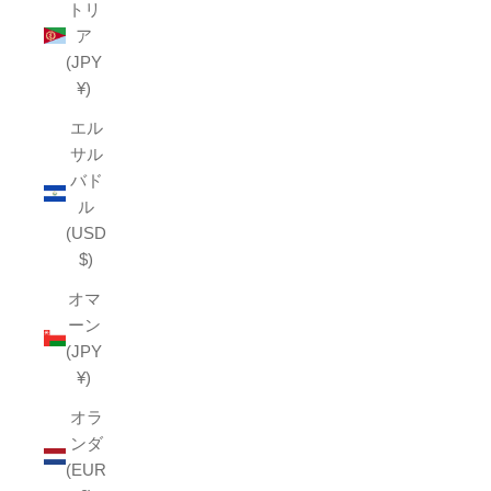
トリ
ア
(JPY
¥)
エル
サル
バド
ル
(USD
$)
オマ
ーン
(JPY
¥)
オラ
ンダ
(EUR