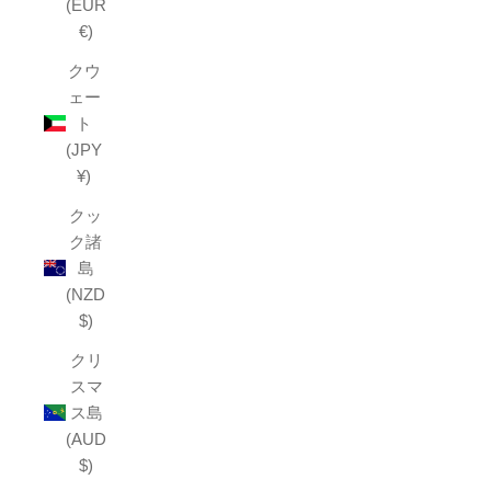
(EUR
€)
クウ
ェー
ト
(JPY
¥)
クッ
ク諸
島
(NZD
$)
クリ
スマ
ス島
(AUD
$)