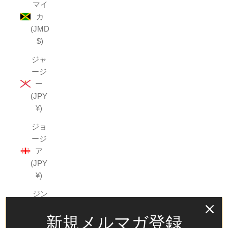
マイ
カ
(JMD
$)
ジャ
ージ
ー
(JPY
¥)
ジョ
ージ
ア
(JPY
¥)
ジン
バブ
新規メルマガ登録
エ