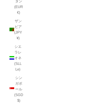
タン
(EUR
€)
ザン
ビア
(JPY
¥)
シエ
ラレ
オネ
(SLL
Le)
シン
ガポ
ール
(SGD
$)