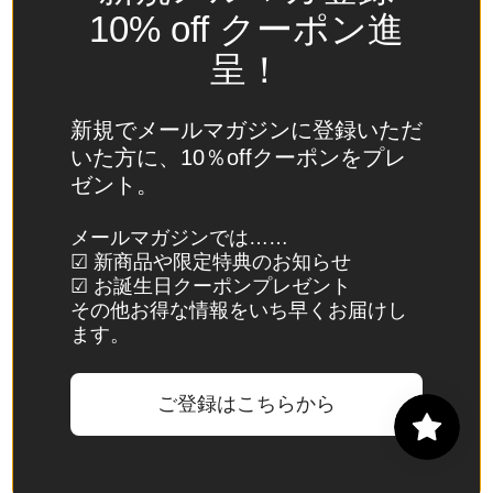
(USD
10% off クーポン進
$)
呈！
スイ
ス
(CHF
新規でメールマガジンに登録いただ
CHF)
いた方に、10％offクーポンをプレ
ゼント。
スウ
ェー
メールマガジンでは……
デン
☑ 新商品や限定特典のお知らせ
(SEK
☑ お誕生日クーポンプレゼント
kr)
その他お得な情報をいち早くお届けし
ます。
スバ
ール
バル
ご登録はこちらから
諸
島・
ヤン