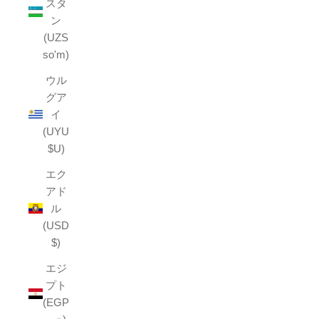
スタ
ン
(UZS
so'm)
ウル
グア
イ
(UYU
$U)
エク
アド
ル
(USD
$)
エジ
プト
(EGP