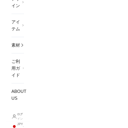
イン
アイ
テム
素材
ご利
用ガ
イド
ABOUT
US
ログ
イン
JPY