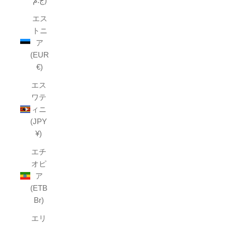
ج.م)
エス
トニ
ア
(EUR
€)
エス
ワテ
ィニ
(JPY
¥)
エチ
オピ
ア
(ETB
Br)
エリ