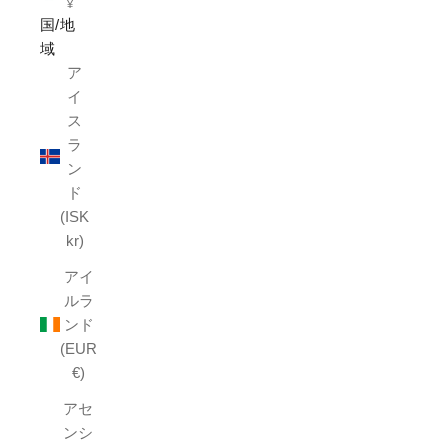
¥
国/地
域
ア
イ
ス
ラ
ン
ド
(ISK
kr)
アイ
ルラ
ンド
(EUR
€)
アセ
ンシ