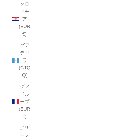
クロ
アチ
ア
(EUR
€)
グア
テマ
ラ
(GTQ
Q)
グア
ドル
ープ
(EUR
€)
グリ
ーン