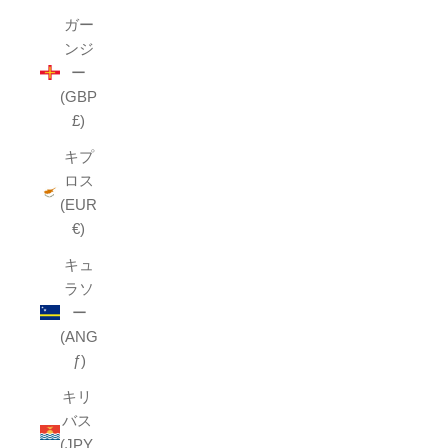
ガー
ンジ
ー
(GBP
£)
キプ
ロス
(EUR
€)
キュ
ラソ
ー
(ANG
ƒ)
キリ
バス
(JPY