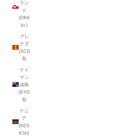
ラン
ド
(DKK
kr.)
グレ
ナダ
(XCD
$)
ケイ
マン
諸島
(KYD
$)
ケニ
ア
(KES
KSh)