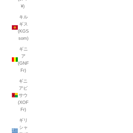
¥)
キル
ギス
(KGS
som)
ギニ
ア
(GNF
Fr)
ギニ
アビ
サウ
(XOF
Fr)
ギリ
シャ