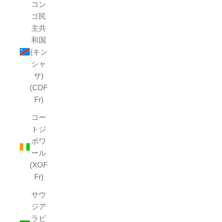
コン
ゴ民
主共
和国
(キン
シャ
サ)
(CDF
Fr)
コー
トジ
ボワ
ール
(XOF
Fr)
サウ
ジア
ラビ