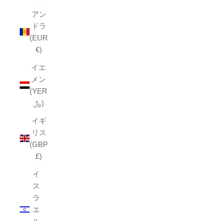
アン
ドラ
(EUR
€)
イエ
メン
(YER
﷼)
イギ
リス
(GBP
£)
イ
ス
ラ
エ