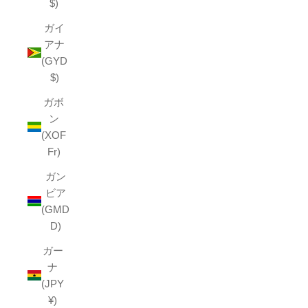
$)
ガイ
アナ
(GYD
$)
ガボ
ン
(XOF
Fr)
ガン
ビア
(GMD
D)
ガー
ナ
(JPY
¥)