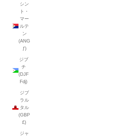
シン
ト・
マー
ルテ
ン
(ANG
ƒ)
ジブ
チ
(DJF
Fdj)
ジブ
ラル
タル
(GBP
£)
ジャ