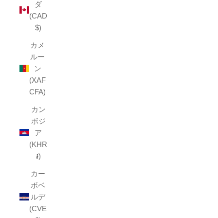
ダ
(CAD
$)
カメ
ルー
ン
(XAF
CFA)
カン
ボジ
ア
(KHR
៛)
カー
ボベ
ルデ
(CVE