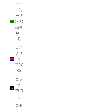
ココ
ス(キ
ーリ
ング)
諸島
(AUD
$)
コス
タリ
カ
(CRC
₡)
コソ
ボ
(EUR
€)
コモ