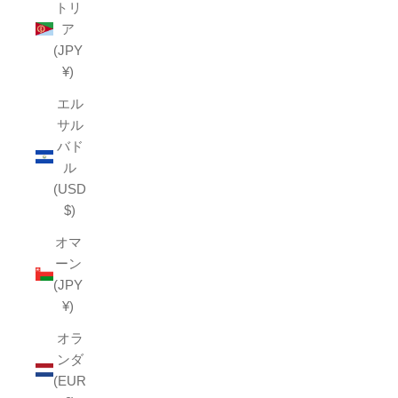
トリ
ア
(JPY
¥)
エル
サル
バド
ル
(USD
$)
オマ
ーン
(JPY
¥)
オラ
ンダ
(EUR