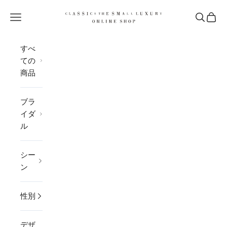
コンテンツへスキップ
CLASSICS the Small Luxury
メニューを開く
検索を開
カー
すべ
ての
商品
ブラ
イダ
ル
シー
ン
性別
デザ