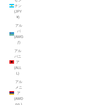
ゼン
チン
(JPY
¥)
アル
バ
(AWG
ƒ)
アル
バニ
ア
(ALL
L)
アル
メニ
ア
(AMD
դր.)