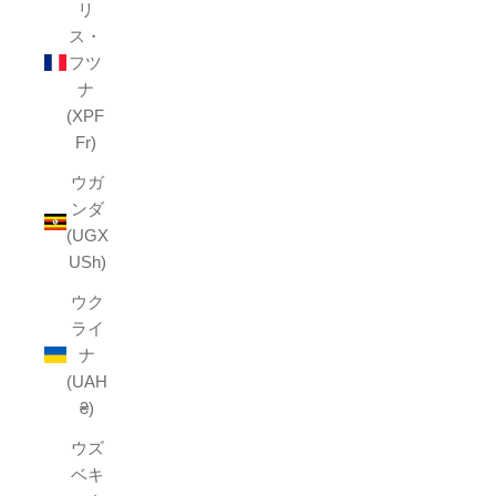
リ
ス・
フツ
ナ
(XPF
Fr)
ウガ
ンダ
(UGX
USh)
ウク
ライ
ナ
(UAH
₴)
ウズ
ベキ