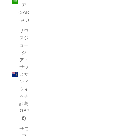
ア
(SAR
ر.س)
サウ
スジ
ョー
ジ
ア・
サウ
スサ
ンド
ウィ
ッチ
諸島
(GBP
£)
サモ