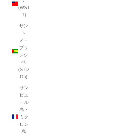
ア
(WST
T)
サン
ト
メ・
プリ
ンシ
ペ
(STD
Db)
サン
ピエ
ール
島・
ミク
ロン
島