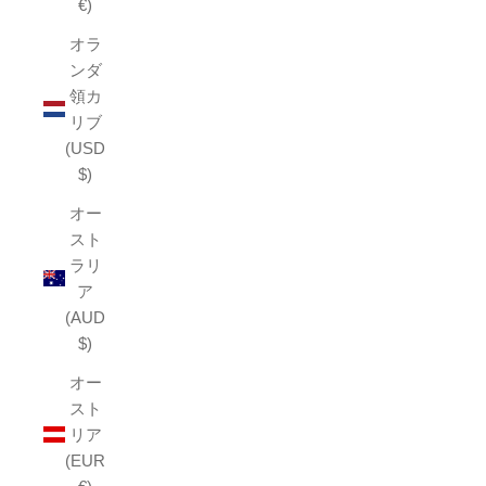
€)
オラ
ンダ
領カ
リブ
(USD
$)
オー
スト
ラリ
ア
(AUD
$)
オー
スト
リア
(EUR