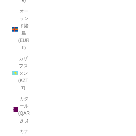
€)
オー
ラン
ド諸
島
(EUR
€)
カザ
フス
タン
(KZT
₸)
カタ
ール
(QAR
ر.ق)
カナ