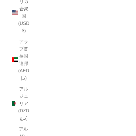
リカ
合衆
国
(USD
$)
アラ
ブ首
長国
連邦
(AED
د.إ)
アル
ジェ
リア
(DZD
د.ج)
アル