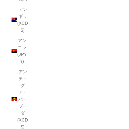
アン
ギラ
(XCD
$)
アン
ゴラ
(JPY
¥)
アン
ティ
グ
ア・
バー
ブー
ダ
(XCD
$)