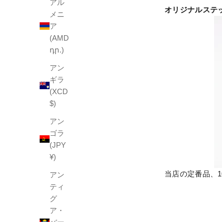
アル
オリジナルステ
メニ
ア
(AMD
դր.)
アン
ギラ
(XCD
$)
アン
ゴラ
(JPY
¥)
当店の定番品、
アン
ティ
グ
ア・