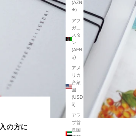
(AZN
₼)
アフ
ガニ
スタ
ン
(AFN
؋)
アメ
リカ
合衆
国
(USD
$)
アラ
ブ首
購入の方に
長国