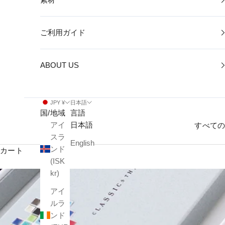
ご利用ガイド
ABOUT US
JPY ¥
日本語
国/地域
言語
アイ
日本語
すべて
スラ
English
ンド
カート
(ISK
kr)
アイ
ルラ
ンド