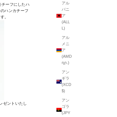
アル
モチーフにしたハ
バニ
ンのハンカチーフ
ア
ます。
(ALL
L)
アル
メニ
ア
(AMD
դր.)
アン
ギラ
(XCD
$)
アン
レゼントいたし
ゴラ
(JPY