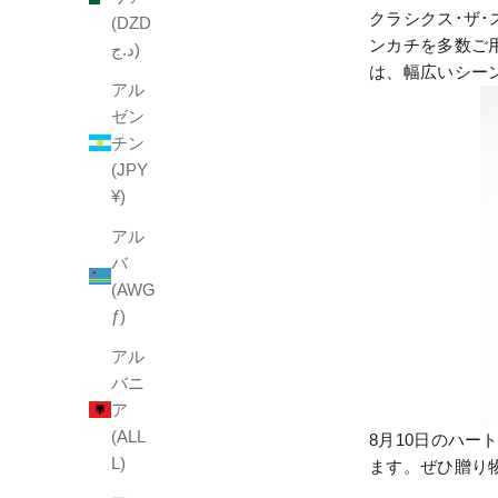
クラシクス･ザ･
(DZD
ンカチを多数ご
د.ج)
は、幅広いシー
アル
ゼン
チン
(JPY
¥)
アル
バ
(AWG
ƒ)
アル
バニ
ア
(ALL
8月10日のハ
L)
ます。ぜひ贈り