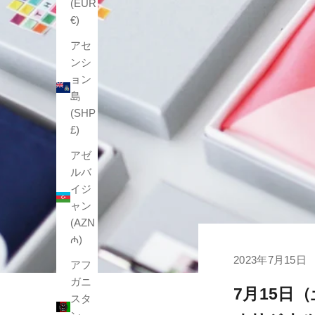
(EUR
€)
アセ
ンシ
ョン
島
(SHP
£)
アゼ
ルバ
イジ
ャン
(AZN
₼)
2023年7月15日
アフ
ガニ
7月15日
スタ