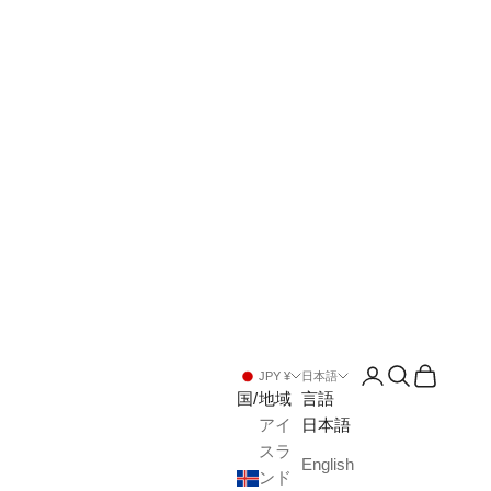
アカウントペー
検索を開く
カートを
JPY ¥
日本語
国/地域
言語
アイ
日本語
スラ
English
ンド