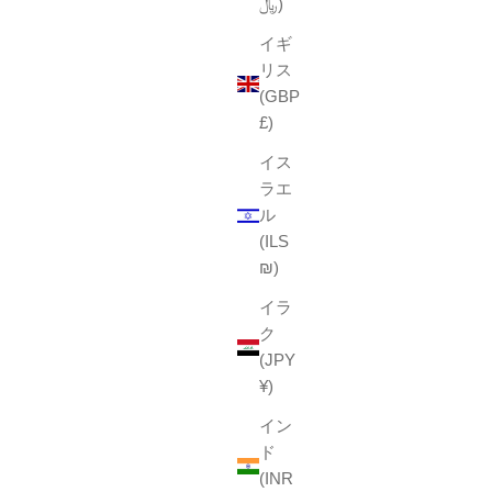
﷼)
イギ
リス
(GBP
£)
イス
ラエ
ル
(ILS
₪)
イラ
ク
(JPY
¥)
イン
ド
(INR