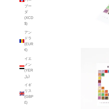
バー
ブー
ダ
(XCD
$)
アン
ドラ
(EUR
€)
イエ
メン
(YER
﷼)
イギ
リス
(GBP
£)