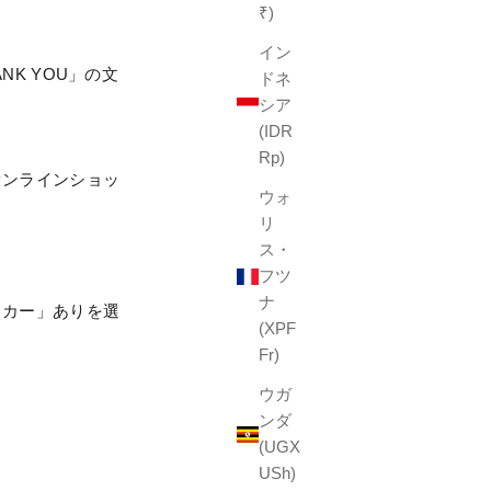
₹)
イン
K YOU」の文
ドネ
シア
(IDR
Rp)
オンラインショッ
ウォ
リ
ス・
フツ
ナ
ッカー」ありを選
(XPF
Fr)
ウガ
ンダ
(UGX
USh)