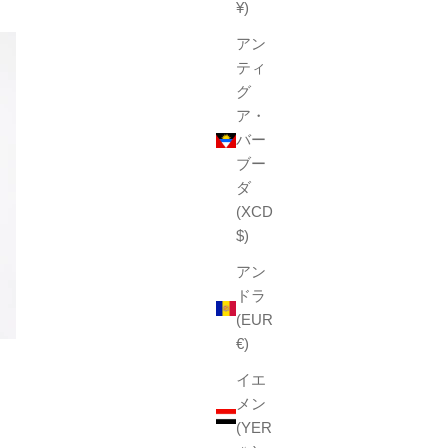
¥)
アン
ティ
グ
ア・
バー
ブー
ダ
(XCD
$)
アン
ドラ
(EUR
€)
イエ
メン
(YER