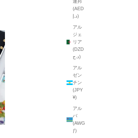
連邦
(AED
د.إ)
アル
ジェ
リア
(DZD
د.ج)
アル
ゼン
チン
(JPY
¥)
アル
バ
(AWG
ƒ)