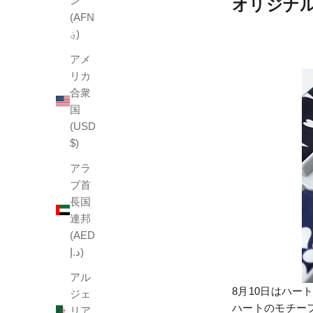
ン
オリジナ
(AFN
؋)
アメ
リカ
合衆
国
(USD
$)
アラ
ブ首
長国
連邦
(AED
د.إ)
アル
8月10日はハー
ジェ
ハートのモチー
リア