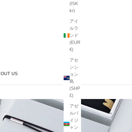
(ISK
kr)
アイ
ルラ
ンド
(EUR
€)
アセ
ンシ
BOUT US
ョン
島
(SHP
£)
アゼ
ルバ
イジ
ャン