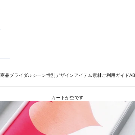
の商品
ブライダル
シーン
性別
デザイン
アイテム
素材
ご利用ガイド
A
カートが空です