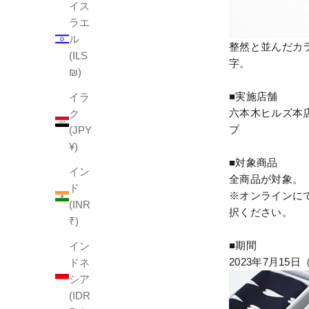
イス
ラエ
ル
整然と並んだカラ
(ILS
字。
₪)
■実施店舗
イラ
六本木ヒルズ本
ク
プ
(JPY
¥)
■対象商品
イン
全商品が対象。
ド
※オンラインに
(INR
択ください。
₹)
■期間
イン
2023年7月1
ドネ
シア
(IDR