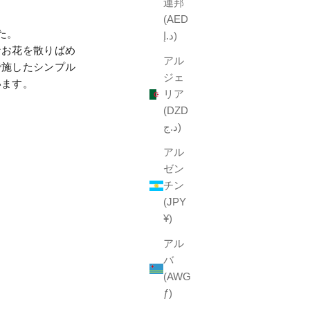
連邦
(AED
た。
د.إ)
なお花を散りばめ
アル
で施したシンプル
ジェ
います。
リア
(DZD
د.ج)
アル
ゼン
チン
(JPY
¥)
アル
バ
(AWG
ƒ)