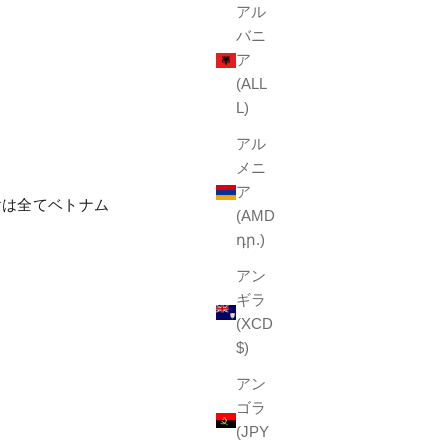
アル
バニ
ア
(ALL
L)
アル
メニ
ア
けは全てベトナム
(AMD
դր.)
アン
ギラ
(XCD
$)
アン
ゴラ
(JPY