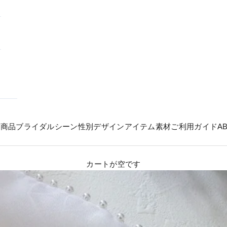
の商品
ブライダル
シーン
性別
デザイン
アイテム
素材
ご利用ガイド
A
カートが空です