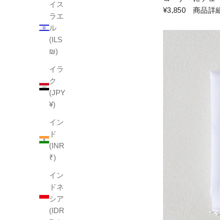
イス
¥3,850
商品詳
ラエ
ル
(ILS
₪)
イラ
ク
(JPY
¥)
イン
ド
(INR
₹)
イン
ドネ
シア
(IDR