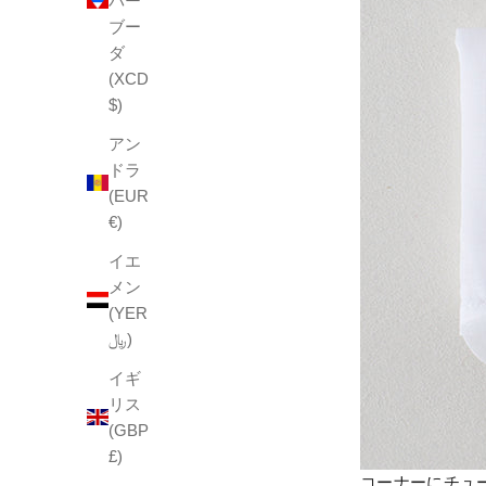
バー
ブー
ダ
(XCD
$)
アン
ドラ
(EUR
€)
イエ
メン
(YER
﷼)
イギ
リス
(GBP
£)
コーナーにチュ