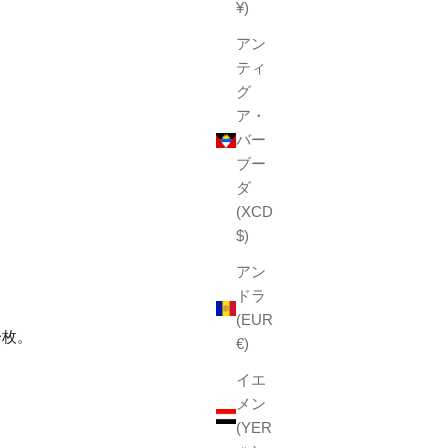
¥)
アン
ティ
グ
ア・
バー
ブー
ダ
(XCD
$)
アン
ドラ
(EUR
一枚。
€)
イエ
メン
(YER