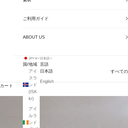
ご利用ガイド
ABOUT US
JPY ¥
日本語
国/地域
言語
アイ
日本語
すべて
スラ
English
ンド
カート
(ISK
kr)
アイ
ルラ
ンド