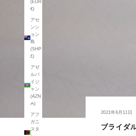
(EUR
€)
アセ
ンシ
ョン
島
(SHP
£)
アゼ
ルバ
イジ
ャン
(AZN
₼)
2021年6月11日
アフ
ガニ
ブライダ
スタ