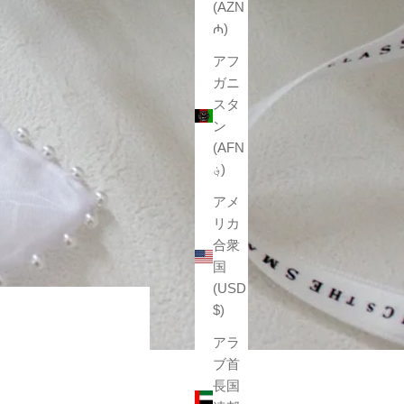
(AZN
₼)
アフ
ガニ
スタ
ン
(AFN
؋)
アメ
リカ
合衆
国
(USD
$)
アラ
ブ首
長国