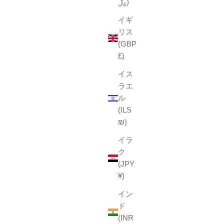
﷼)
イギ
リス
(GBP
£)
イス
ラエ
ル
(ILS
₪)
イラ
ク
(JPY
¥)
イン
ド
(INR