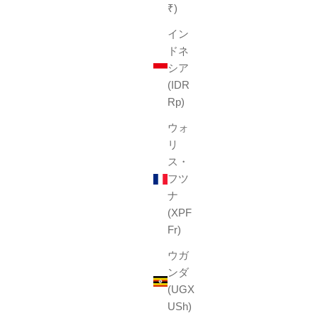
₹)
イン
ドネ
シア
(IDR
Rp)
ウォ
リ
ス・
フツ
ナ
(XPF
Fr)
ウガ
ンダ
(UGX
USh)