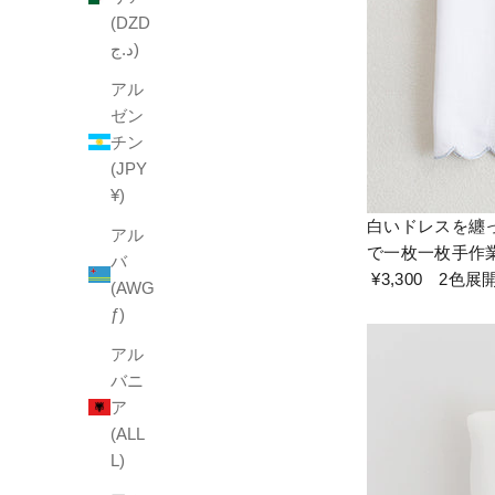
(DZD
د.ج)
アル
ゼン
チン
(JPY
¥)
白いドレスを纏
アル
で一枚一枚手作
バ
¥3,300 2色
(AWG
ƒ)
アル
バニ
ア
(ALL
L)