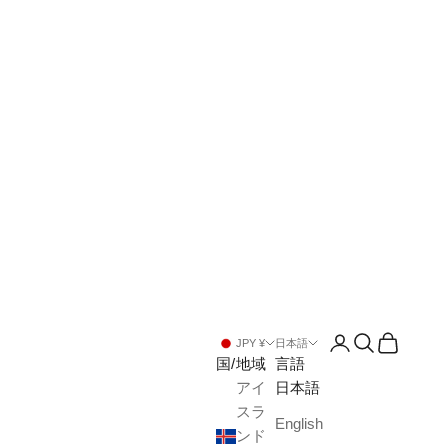
アカウントペー
検索を開く
カートを
JPY ¥
日本語
国/地域
言語
アイ
日本語
スラ
English
ンド