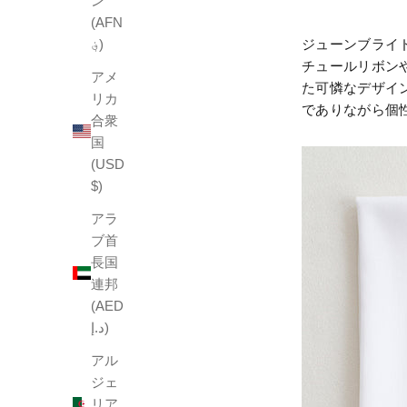
ン
(AFN
؋)
ジューンブライ
チュールリボン
アメ
た可憐なデザイ
リカ
でありながら個
合衆
国
(USD
$)
アラ
ブ首
長国
連邦
(AED
د.إ)
アル
ジェ
リア