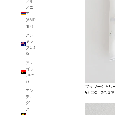
アル
メニ
ア
(AMD
դր.)
アン
ギラ
(XCD
$)
アン
ゴラ
(JPY
¥)
フラワーシャワ
アン
¥2,200 2色
ティ
グ
ア・