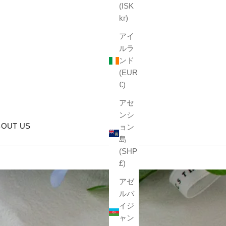
(ISK
kr)
アイ
ルラ
ンド
(EUR
€)
アセ
ンシ
BOUT US
ョン
島
(SHP
£)
アゼ
ルバ
イジ
ャン