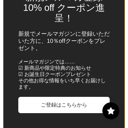
(USD
10% off クーポン進
$)
呈！
スイ
ス
(CHF
新規でメールマガジンに登録いただ
CHF)
いた方に、10％offクーポンをプレ
ゼント。
スウ
ェー
メールマガジンでは……
デン
☑ 新商品や限定特典のお知らせ
(SEK
☑ お誕生日クーポンプレゼント
kr)
その他お得な情報をいち早くお届けし
ます。
スバ
ール
バル
ご登録はこちらから
諸
島・
ヤン