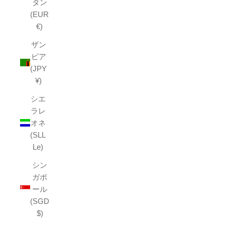
タン
(EUR
€)
ザン
ビア
(JPY
¥)
シエ
ラレ
オネ
(SLL
Le)
シン
ガポ
ール
(SGD
$)