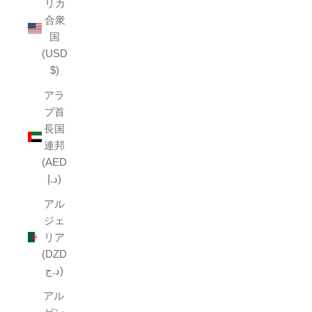
リカ
合衆
国
(USD
$)
アラ
ブ首
長国
連邦
(AED
د.إ)
アル
ジェ
リア
(DZD
د.ج)
アル