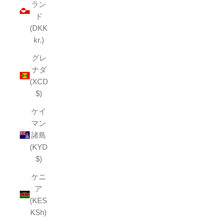
ラン
ド
(DKK
kr.)
グレ
ナダ
(XCD
$)
ケイ
マン
諸島
(KYD
$)
ケニ
ア
(KES
KSh)