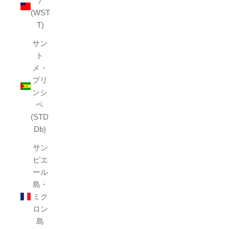
ア
(WST
T)
サン
ト
メ・
プリ
ンシ
ペ
(STD
Db)
サン
ピエ
ール
島・
ミク
ロン
島