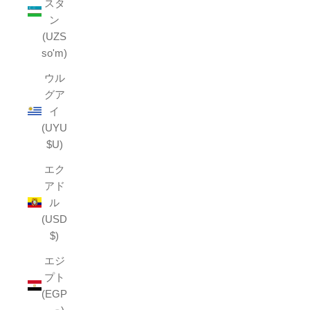
スタ
ン
(UZS
so'm)
ウル
グア
イ
(UYU
$U)
エク
アド
ル
(USD
$)
エジ
プト
(EGP