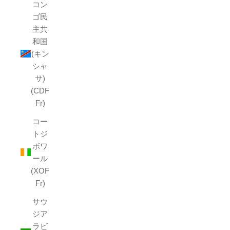
コン
ゴ民
主共
和国
(キン
シャ
サ)
(CDF
Fr)
コー
トジ
ボワ
ール
(XOF
Fr)
サウ
ジア
ラビ