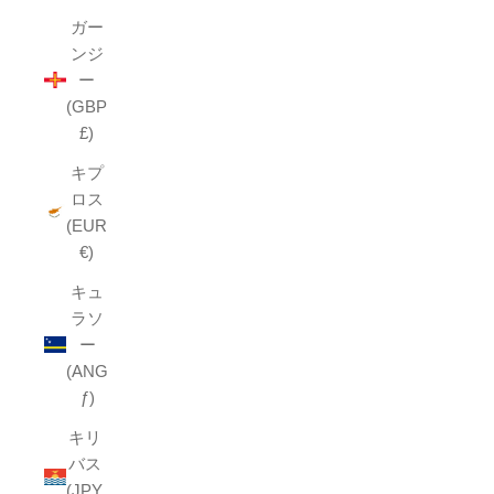
ガー
ンジ
ー
(GBP
£)
キプ
ロス
(EUR
€)
キュ
ラソ
ー
(ANG
ƒ)
キリ
バス
(JPY