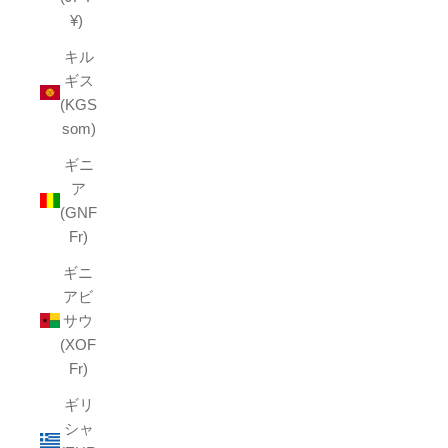
¥)
キル
ギス
(KGS
som)
ギニ
ア
(GNF
Fr)
ギニ
アビ
サウ
(XOF
Fr)
ギリ
シャ