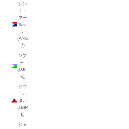
シン
ト・
マー
ルテ
ン
(ANG
ƒ)
ジブ
チ
(DJF
Fdj)
ジブ
ラル
タル
(GBP
£)
ジャ