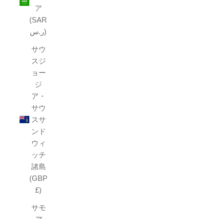
ア
(SAR
ر.س)
サウ
スジ
ョー
ジ
ア・
サウ
スサ
ンド
ウィ
ッチ
諸島
(GBP
£)
サモ