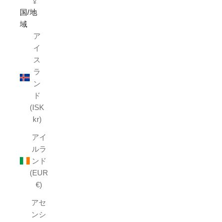
¥
国/地
域
ア
イ
ス
ラ
ン
ド
(ISK
kr)
アイ
ルラ
ンド
(EUR
€)
アセ
ンシ