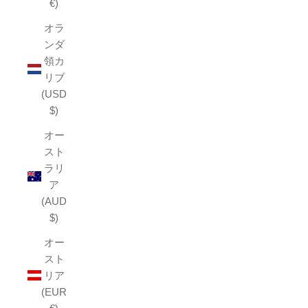
€)
オラ
ンダ
領カ
リブ
(USD
$)
オー
スト
ラリ
ア
(AUD
$)
オー
スト
リア
(EUR