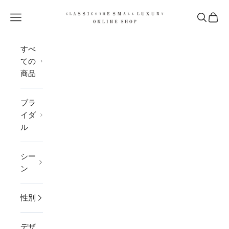
コンテンツへスキップ
CLASSICS the Small Luxury
メニューを開く
検索を開
カー
すべ
ての
商品
ブラ
イダ
ル
シー
ン
性別
デザ