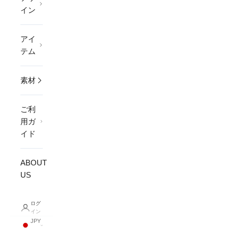
イン
アイ
テム
素材
ご利
用ガ
イド
ABOUT
US
ログ
イン
JPY