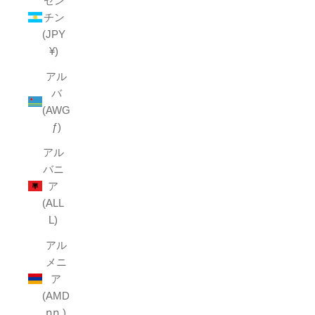
ゼン
チン
(JPY
¥)
アル
バ
(AWG
ƒ)
アル
バニ
ア
(ALL
L)
アル
メニ
ア
(AMD
դր.)