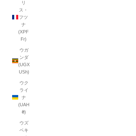
リ
ス・
フツ
ナ
(XPF
Fr)
ウガ
ンダ
(UGX
USh)
ウク
ライ
ナ
(UAH
₴)
ウズ
ベキ