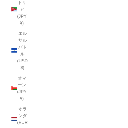
トリ
ア
(JPY
¥)
エル
サル
バド
ル
(USD
$)
オマ
ーン
(JPY
¥)
オラ
ンダ
(EUR