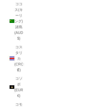
ココ
ス(キ
ーリ
ング)
諸島
(AUD
$)
コス
タリ
カ
(CRC
₡)
コソ
ボ
(EUR
€)
コモ