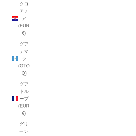
クロ
アチ
ア
(EUR
€)
グア
テマ
ラ
(GTQ
Q)
グア
ドル
ープ
(EUR
€)
グリ
ーン