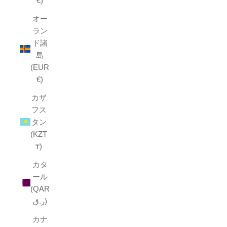
€)
オー
ラン
ド諸
島
(EUR
€)
カザ
フス
タン
(KZT
₸)
カタ
ール
(QAR
ر.ق)
カナ