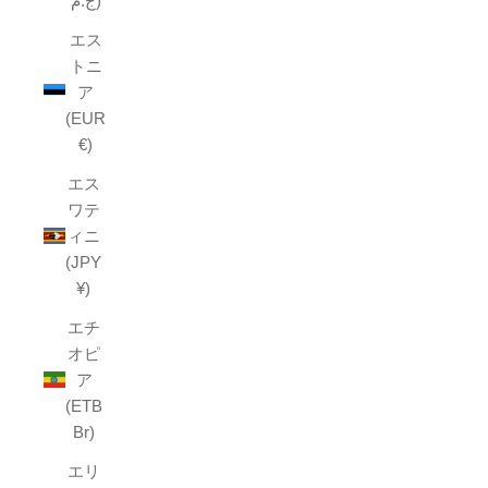
ج.م)
エス
トニ
ア
(EUR
€)
エス
ワテ
ィニ
(JPY
¥)
エチ
オピ
ア
(ETB
Br)
エリ