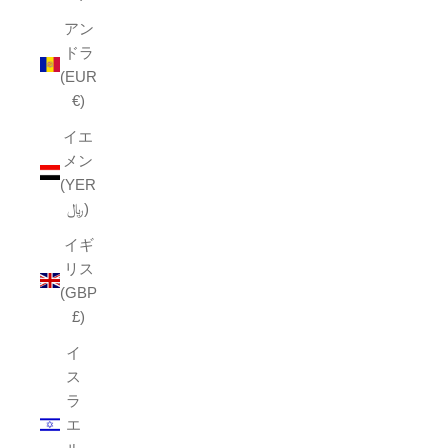
アン
ドラ
(EUR
€)
イエ
メン
(YER
﷼)
イギ
リス
(GBP
£)
イ
ス
ラ
エ