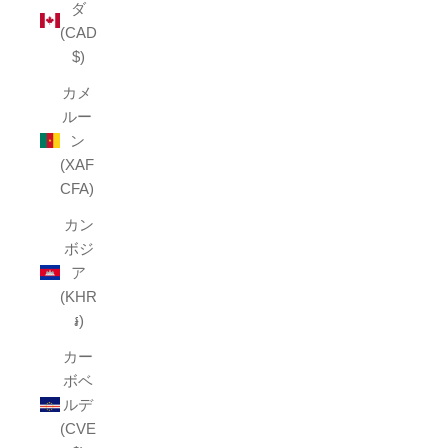
ダ
(CAD
$)
カメ
ルー
ン
(XAF
CFA)
カン
ボジ
ア
(KHR
៛)
カー
ボベ
ルデ
(CVE