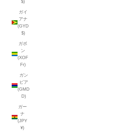
$)
ガイ
アナ
(GYD
$)
ガボ
ン
(XOF
Fr)
ガン
ビア
(GMD
D)
ガー
ナ
(JPY
¥)