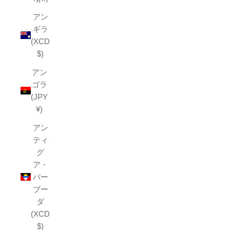
アン
ギラ
(XCD
$)
アン
ゴラ
(JPY
¥)
アン
ティ
グ
ア・
バー
ブー
ダ
(XCD
$)