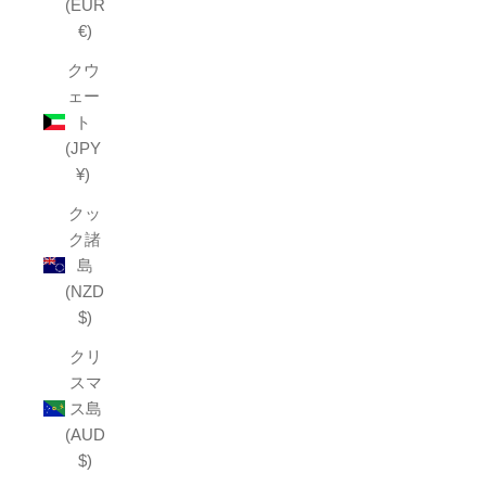
(EUR
€)
クウ
ェー
ト
(JPY
¥)
クッ
ク諸
島
(NZD
$)
クリ
スマ
ス島
(AUD
$)