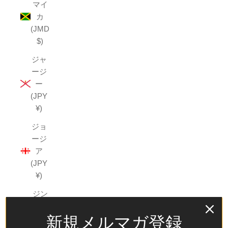
マイ
カ
(JMD
$)
ジャ
ージ
ー
(JPY
¥)
ジョ
ージ
ア
(JPY
¥)
ジン
バブ
新規メルマガ登録
エ