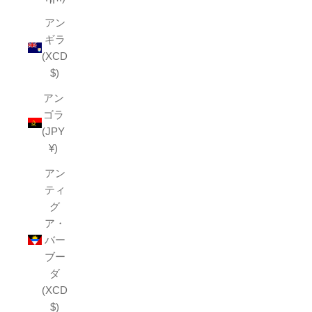
アン
ギラ
(XCD
$)
アン
ゴラ
(JPY
¥)
アン
ティ
グ
ア・
バー
ブー
ダ
(XCD
$)