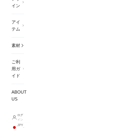
イン
アイ
テム
素材
ご利
用ガ
イド
ABOUT
US
ログ
イン
JPY