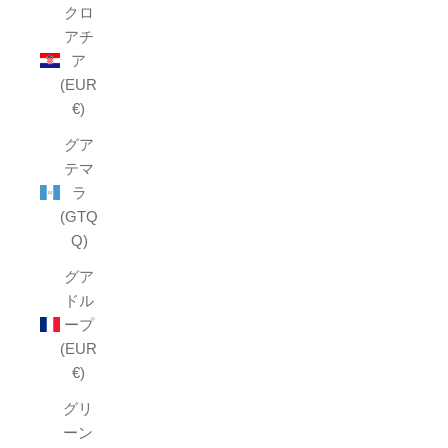
クロ
アチ
ア
(EUR
€)
グア
テマ
ラ
(GTQ
Q)
グア
ドル
ープ
(EUR
€)
グリ
ーン