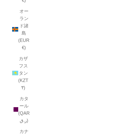
€)
オー
ラン
ド諸
島
(EUR
€)
カザ
フス
タン
(KZT
₸)
カタ
ール
(QAR
ر.ق)
カナ