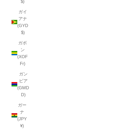
$)
ガイ
アナ
(GYD
$)
ガボ
ン
(XOF
Fr)
ガン
ビア
(GMD
D)
ガー
ナ
(JPY
¥)