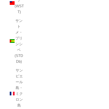
ア
(WST
T)
サン
ト
メ・
プリ
ンシ
ペ
(STD
Db)
サン
ピエ
ール
島・
ミク
ロン
島