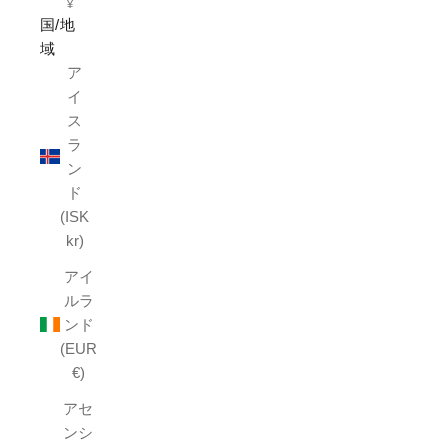
¥
国/地
域
ア
イ
ス
ラ
ン
ド
(ISK
kr)
アイ
ルラ
ンド
(EUR
€)
アセ
ンシ