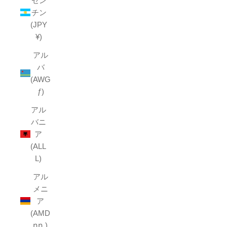
ゼン
チン
(JPY
¥)
アル
バ
(AWG
ƒ)
アル
バニ
ア
(ALL
L)
アル
メニ
ア
(AMD
դր.)