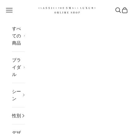
コンテンツへスキップ
CLASSICS the Small Luxury
メニューを開く
検索を開
カー
すべ
ての
商品
ブラ
イダ
ル
シー
ン
性別
デザ