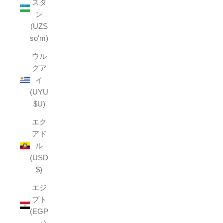
スタ
ン
(UZS
so'm)
ウル
グア
イ
(UYU
$U)
エク
アド
ル
(USD
$)
エジ
プト
(EGP