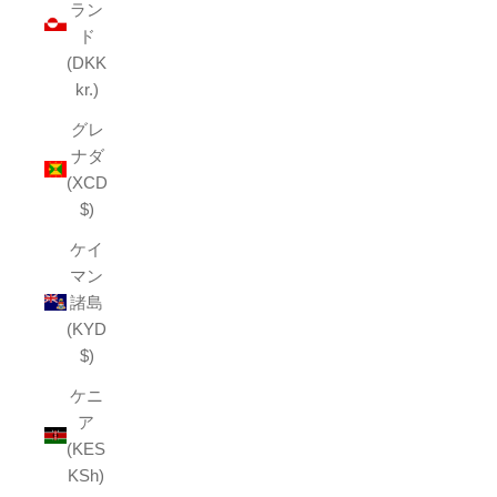
ラン
ド
(DKK
kr.)
グレ
ナダ
(XCD
$)
ケイ
マン
諸島
(KYD
$)
ケニ
ア
(KES
KSh)