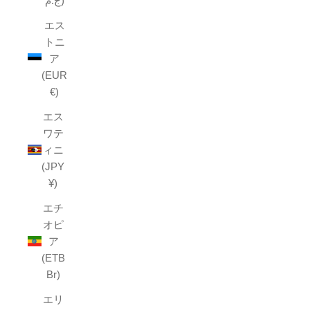
ج.م)
エス
トニ
ア
(EUR
€)
エス
ワテ
ィニ
(JPY
¥)
エチ
オピ
ア
(ETB
Br)
エリ