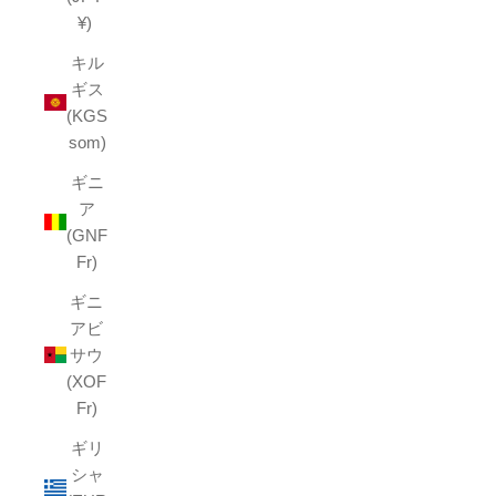
¥)
キル
ギス
(KGS
som)
ギニ
ア
(GNF
Fr)
ギニ
アビ
サウ
(XOF
Fr)
ギリ
シャ