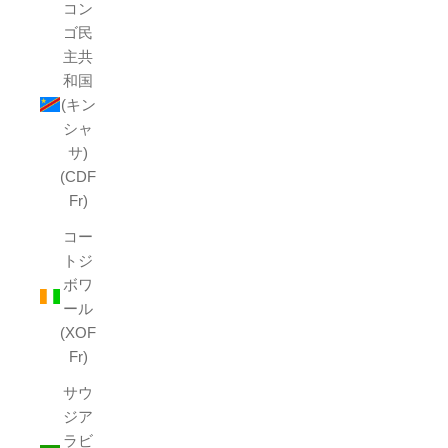
コン
ゴ民
主共
和国
(キン
シャ
サ)
(CDF
Fr)
コー
トジ
ボワ
ール
(XOF
Fr)
サウ
ジア
ラビ