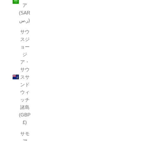
ア
(SAR
ر.س)
サウ
スジ
ョー
ジ
ア・
サウ
スサ
ンド
ウィ
ッチ
諸島
(GBP
£)
サモ