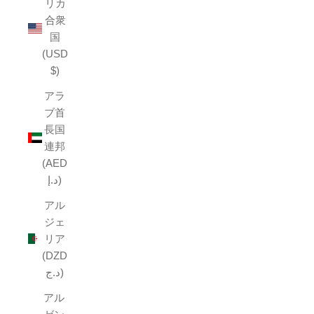
リカ
合衆
国
(USD
$)
アラ
ブ首
長国
連邦
(AED
د.إ)
アル
ジェ
リア
(DZD
د.ج)
アル