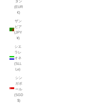
タン
(EUR
€)
ザン
ビア
(JPY
¥)
シエ
ラレ
オネ
(SLL
Le)
シン
ガポ
ール
(SGD
$)