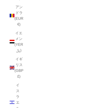
アン
ドラ
(EUR
€)
イエ
メン
(YER
﷼)
イギ
リス
(GBP
£)
イ
ス
ラ
エ