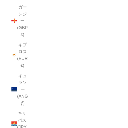
ガー
ンジ
ー
(GBP
£)
キプ
ロス
(EUR
€)
キュ
ラソ
ー
(ANG
ƒ)
キリ
バス
(JPY