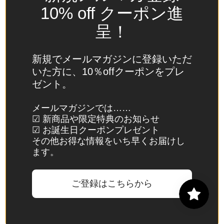
(USD
10% off クーポン進
$)
呈！
スイ
ス
(CHF
新規でメールマガジンに登録いただ
CHF)
いた方に、10％offクーポンをプレ
ゼント。
スウ
ェー
メールマガジンでは……
デン
☑ 新商品や限定特典のお知らせ
(SEK
☑ お誕生日クーポンプレゼント
kr)
その他お得な情報をいち早くお届けし
ます。
スバ
ール
バル
ご登録はこちらから
諸
島・
ヤン