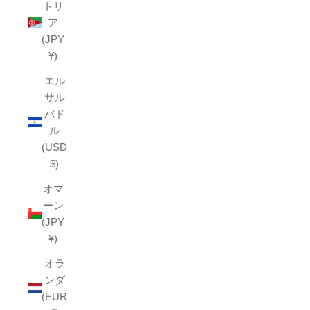
トリ
ア
(JPY
¥)
エル
サル
バド
ル
(USD
$)
オマ
ーン
(JPY
¥)
オラ
ンダ
(EUR