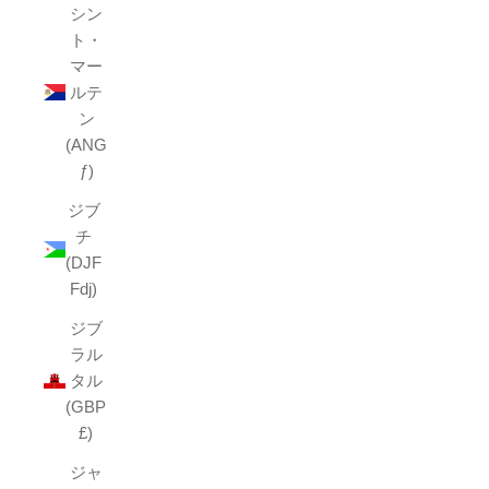
シン
ト・
マー
ルテ
ン
(ANG
ƒ)
ジブ
チ
(DJF
Fdj)
ジブ
ラル
タル
(GBP
£)
ジャ