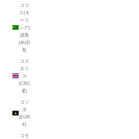
ココ
ス(キ
ーリ
ング)
諸島
(AUD
$)
コス
タリ
カ
(CRC
₡)
コソ
ボ
(EUR
€)
コモ