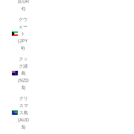
(EUR
€)
クウ
ェー
ト
(JPY
¥)
クッ
ク諸
島
(NZD
$)
クリ
スマ
ス島
(AUD
$)