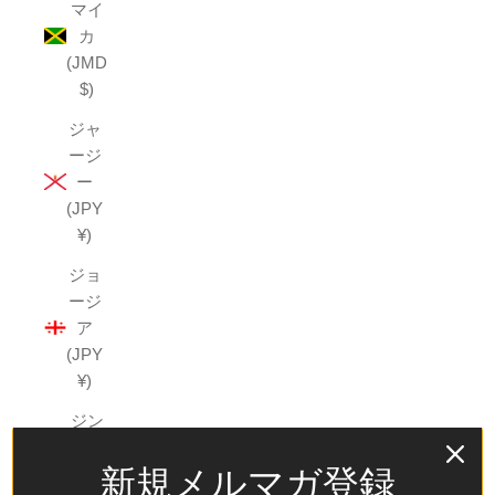
マイ
カ
(JMD
$)
ジャ
ージ
ー
(JPY
¥)
ジョ
ージ
ア
(JPY
¥)
ジン
バブ
新規メルマガ登録
エ