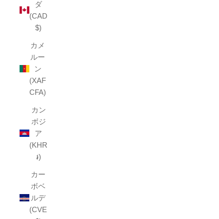
ダ
(CAD
$)
カメ
ルー
ン
(XAF
CFA)
カン
ボジ
ア
(KHR
៛)
カー
ボベ
ルデ
(CVE