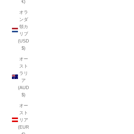
€)
オラ
ンダ
領カ
リブ
(USD
$)
オー
スト
ラリ
ア
(AUD
$)
オー
スト
リア
(EUR