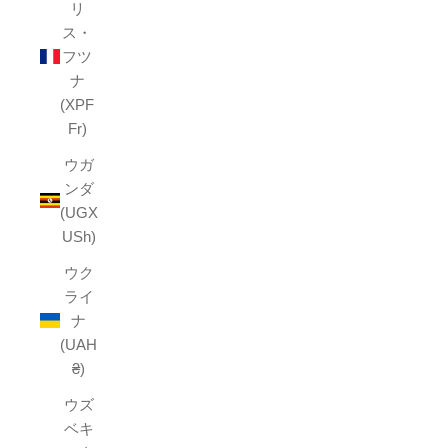
リ
ス・
フツ
ナ
(XPF
Fr)
ウガ
ンダ
(UGX
USh)
ウク
ライ
ナ
(UAH
₴)
ウズ
ベキ