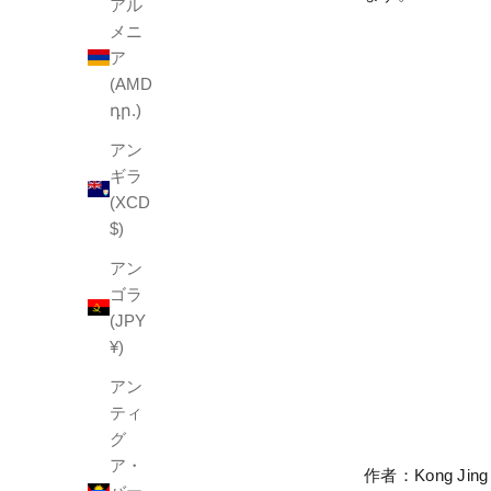
アル
メニ
ア
(AMD
դր.)
アン
ギラ
(XCD
$)
アン
ゴラ
(JPY
¥)
アン
ティ
グ
ア・
作者：Kong J