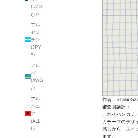
(DZD
د.ج)
アル
ゼン
チン
(JPY
¥)
アル
バ
(AWG
ƒ)
アル
作者：Szalai-S
バニ
審査員講評
：
ア
これぞハンカチ
(ALL
カチーフのデザ
L)
感じから、スイ
ます。