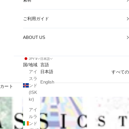
ご利用ガイド
ABOUT US
JPY ¥
日本語
国/地域
言語
アイ
日本語
すべて
スラ
English
ンド
カート
(ISK
kr)
アイ
ルラ
ンド