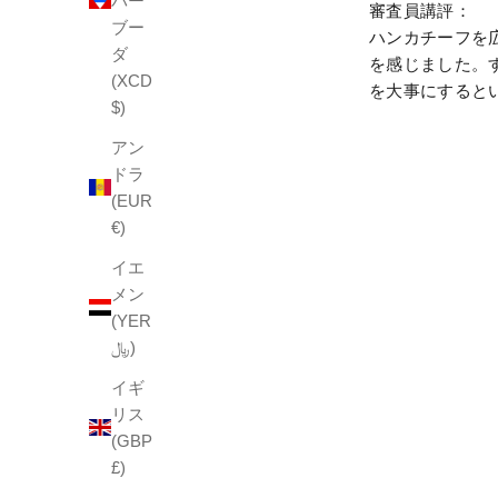
バー
審査員講評
：
ブー
ハンカチーフを
ダ
を感じました。
(XCD
を大事にすると
$)
アン
ドラ
(EUR
€)
イエ
メン
(YER
﷼)
イギ
リス
(GBP
£)