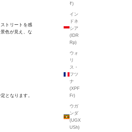
₹)
イン
ドネ
とストリートを感
シア
な景色が見え、な
(IDR
Rp)
ウォ
リ
ス・
フツ
ナ
(XPF
販売予定となります。
Fr)
ウガ
ンダ
(UGX
USh)