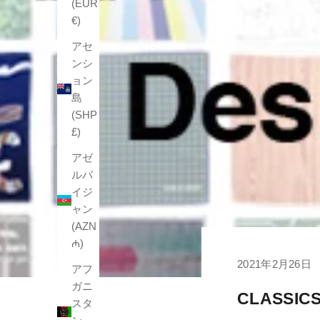
(EUR
€)
アセ
ンシ
ョン
島
(SHP
£)
アゼ
ルバ
イジ
ャン
(AZN
₼)
2021年2月26日
アフ
ガニ
CLASSICS
スタ