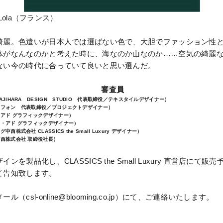
 Lola（フランス）
綺麗。色遣いが日本人では選ばない色で、大胆でファッション性
体がなんなのかと考えた時に、海なのか山なのか……空気の綺麗
ない今の時代に合っていて良いと思い選んだ。
審査員
JIHARA DESIGN STUDIO 代表取締役／テキスタイルデザイナー）
リフォン 代表取締役／プロジェクトデザイナー）
・アド グラフィックデザイナー）
ン・アド グラフィックデザイナー）
株式会社 CLASSICS the Small Luxury デザイナー）
中西株式会社 取締役社長）
ンを製品化し、CLASSICS the Small Luxury 直営店にて
て告知致します。
（csl-online@blooming.co.jp）にて、ご連絡いたします。