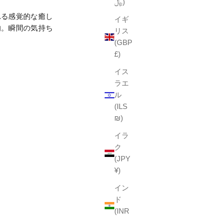
﷼)
れる感覚的な癒し
イギ
的。瞬間の気持ち
リス
(GBP
£)
イス
ラエ
ル
(ILS
₪)
イラ
ク
(JPY
¥)
イン
ド
(INR