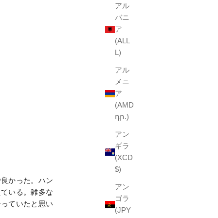
アル
バニ
ア
(ALL
L)
アル
メニ
ア
(AMD
դր.)
アン
ギラ
(XCD
$)
で良かった。ハン
アン
えている。雑多な
ゴラ
合っていたと思い
(JPY