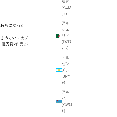
連邦
(AED
د.إ)
アル
気持ちになった
ジェ
リア
るようなハンカチ
(DZD
、優秀賞2作品が
د.ج)
アル
ゼン
チン
(JPY
¥)
アル
バ
(AWG
ƒ)