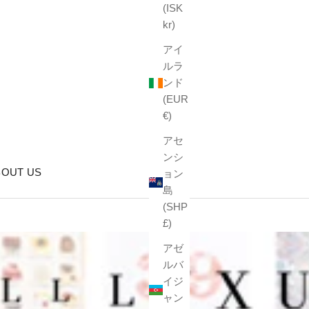
(ISK
kr)
アイ
ルラ
ンド
(EUR
€)
アセ
ンシ
BOUT US
ョン
島
(SHP
£)
アゼ
ルバ
イジ
ャン