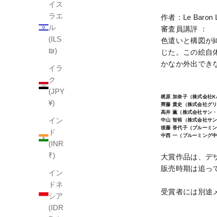
イス
ラエ
作者：Le Baron
ル
審査員講評
：
(ILS
色遣いと構図が
₪)
じた。この絵自
かなか外出でき
イラ
ク
(JPY
梶原 加奈子（株式会社KA
¥)
齊藤 貴史（株式会社グ
高井 薫（株式会社サン
イン
中山 智裕（株式会社サ
後藤 香代子（ブルーミング中西
ド
中西 一（ブルーミング
(INR
₹)
大賞作品は、デザイ
販売時期は追っ
イン
ドネ
受賞者には別途メール
シア
(IDR