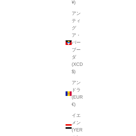
¥)
アン
ティ
グ
ア・
バー
ブー
ダ
(XCD
$)
アン
ドラ
(EUR
€)
イエ
メン
(YER