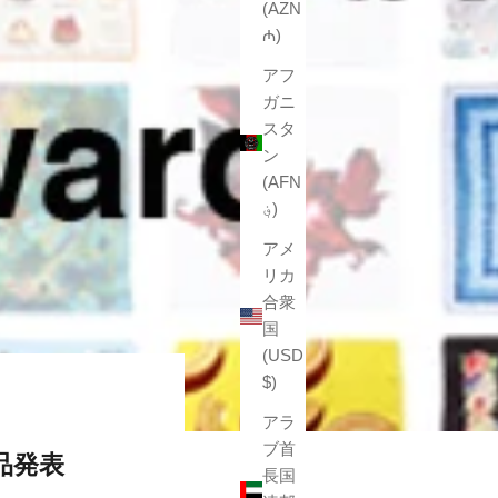
(AZN
₼)
アフ
ガニ
スタ
ン
(AFN
؋)
アメ
リカ
合衆
国
(USD
$)
アラ
ブ首
賞作品発表
長国