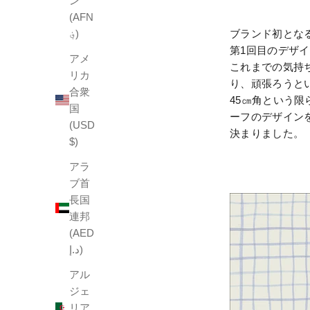
ン
(AFN
؋)
ブランド初となるCLAS
第1回目のデザ
アメ
これまでの気持
リカ
り、頑張ろうと
合衆
45㎝角という
国
ーフのデザインを
(USD
決まりました。
$)
アラ
ブ首
長国
連邦
(AED
د.إ)
アル
ジェ
リア