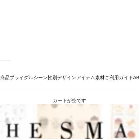
の商品
ブライダル
シーン
性別
デザイン
アイテム
素材
ご利用ガイド
A
カートが空です