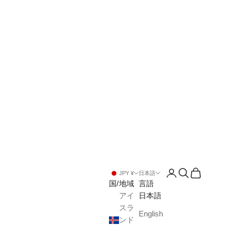
アカウントペー
検索を開く
カートを
JPY ¥
日本語
国/地域
言語
アイ
日本語
スラ
English
ンド