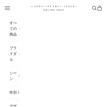
コンテンツへスキップ
CLASSICS the Small Luxury
メニューを開く
検索を開
カー
すべ
ての
商品
ブラ
イダ
ル
シー
ン
性別
デザ