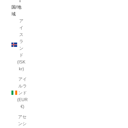
¥
国/地
域
ア
イ
ス
ラ
ン
ド
(ISK
kr)
アイ
ルラ
ンド
(EUR
€)
アセ
ンシ