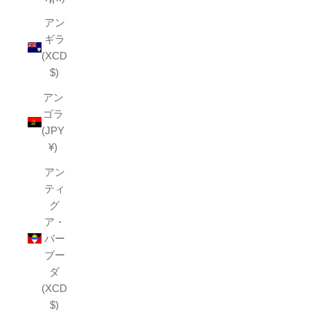
アン
ギラ
(XCD
$)
アン
ゴラ
(JPY
¥)
アン
ティ
グ
ア・
バー
ブー
ダ
(XCD
$)