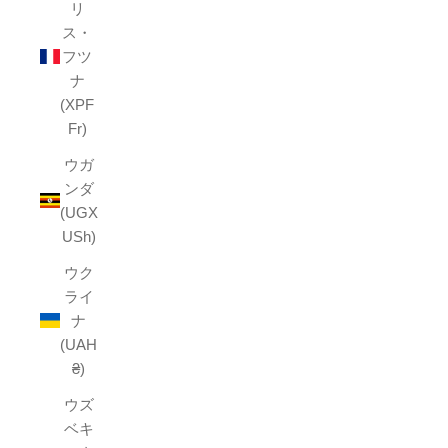
リ
ス・
フツ
ナ
(XPF
Fr)
ウガ
ンダ
(UGX
USh)
ウク
ライ
ナ
(UAH
₴)
ウズ
ベキ