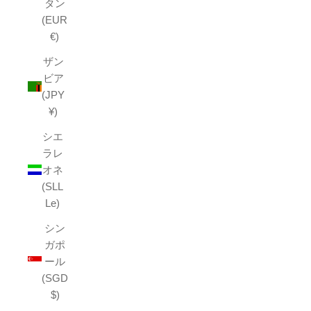
タン
(EUR
€)
ザン
ビア
(JPY
¥)
シエ
ラレ
オネ
(SLL
Le)
シン
ガポ
ール
(SGD
$)