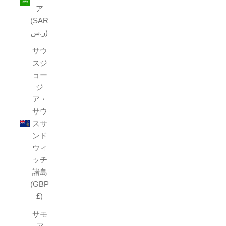
ア
(SAR
ر.س)
サウ
スジ
ョー
ジ
ア・
サウ
スサ
ンド
ウィ
ッチ
諸島
(GBP
£)
サモ