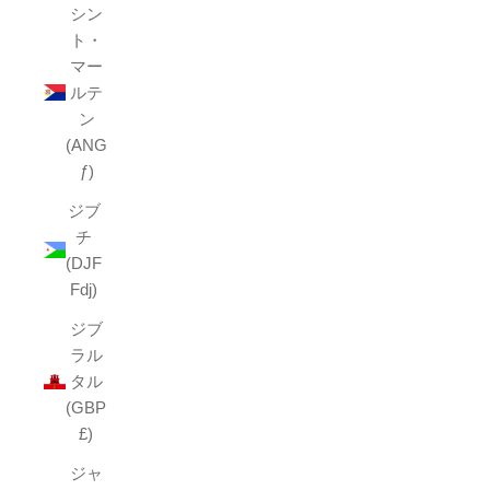
シン
ト・
マー
ルテ
ン
(ANG
ƒ)
ジブ
チ
(DJF
Fdj)
ジブ
ラル
タル
(GBP
£)
ジャ