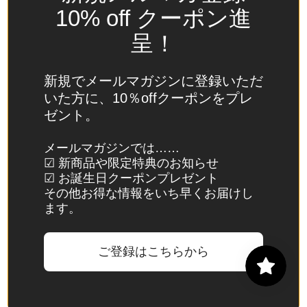
(USD
10% off クーポン進
$)
呈！
スイ
ス
(CHF
新規でメールマガジンに登録いただ
CHF)
いた方に、10％offクーポンをプレ
ゼント。
スウ
ェー
メールマガジンでは……
デン
☑ 新商品や限定特典のお知らせ
(SEK
☑ お誕生日クーポンプレゼント
kr)
その他お得な情報をいち早くお届けし
ます。
スバ
ール
バル
ご登録はこちらから
諸
島・
ヤン