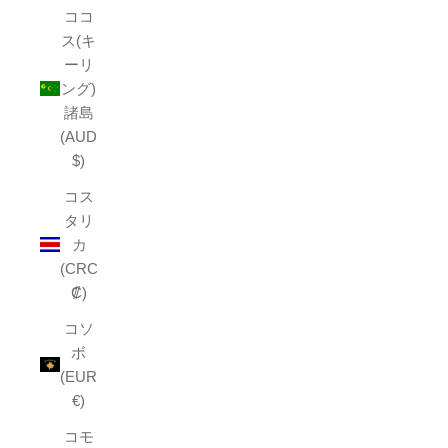
ココ
ス(キ
ーリ
ング)
諸島
(AUD
$)
コス
タリ
カ
(CRC
₡)
コソ
ボ
(EUR
€)
コモ