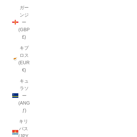
ガー
ンジ
ー
(GBP
£)
キプ
ロス
(EUR
€)
キュ
ラソ
ー
(ANG
ƒ)
キリ
バス
(JPY