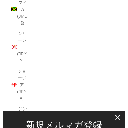
マイ
カ
(JMD
$)
ジャ
ージ
ー
(JPY
¥)
ジョ
ージ
ア
(JPY
¥)
ジン
バブ
新規メルマガ登録
エ