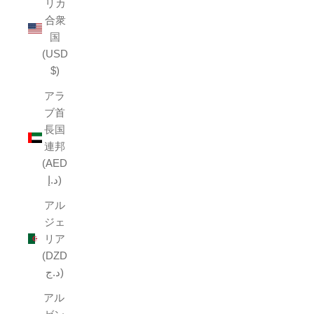
リカ
合衆
国
(USD
$)
アラ
ブ首
長国
連邦
(AED
د.إ)
アル
ジェ
リア
(DZD
د.ج)
アル