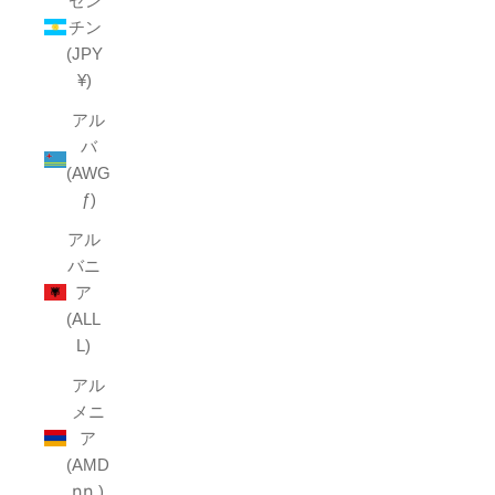
ゼン
チン
(JPY
¥)
アル
バ
(AWG
ƒ)
アル
バニ
ア
(ALL
L)
アル
メニ
ア
(AMD
դր.)