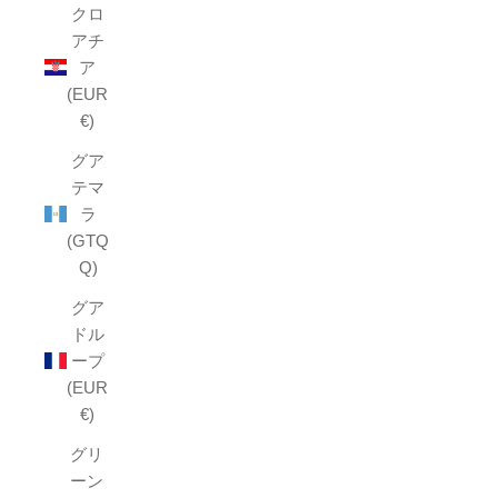
クロ
アチ
ア
(EUR
€)
グア
テマ
ラ
(GTQ
Q)
グア
ドル
ープ
(EUR
€)
グリ
ーン