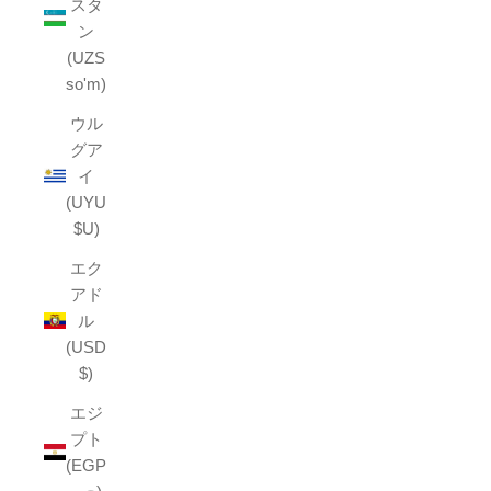
スタ
ン
(UZS
so'm)
ウル
グア
イ
(UYU
$U)
エク
アド
ル
(USD
$)
エジ
プト
(EGP