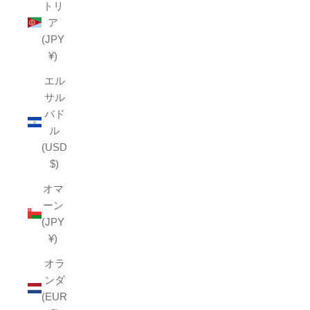
トリ
ア
(JPY
¥)
エル
サル
バド
ル
(USD
$)
オマ
ーン
(JPY
¥)
オラ
ンダ
(EUR