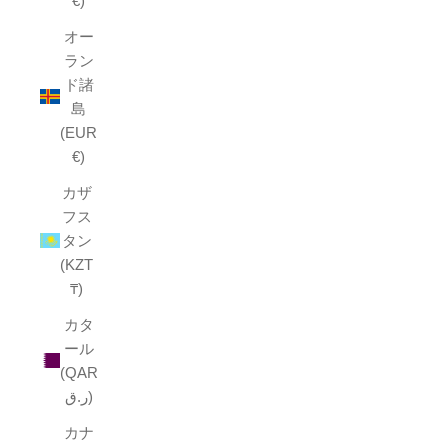
€)
オー
ラン
ド諸
島
(EUR
€)
カザ
フス
タン
(KZT
₸)
カタ
ール
(QAR
ر.ق)
カナ