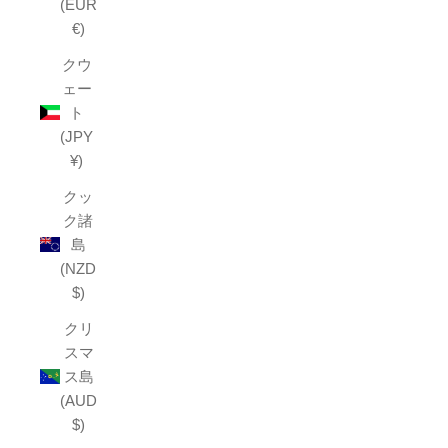
(EUR
€)
クウ
ェー
ト
(JPY
¥)
クッ
ク諸
島
(NZD
$)
クリ
スマ
ス島
(AUD
$)