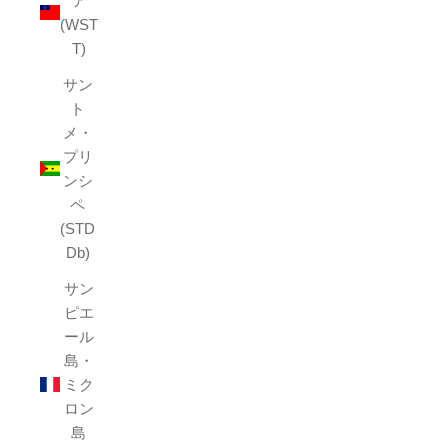
ア
(WST
T)
サン
ト
メ・
プリ
ンシ
ペ
(STD
Db)
サン
ピエ
ール
島・
ミク
ロン
島