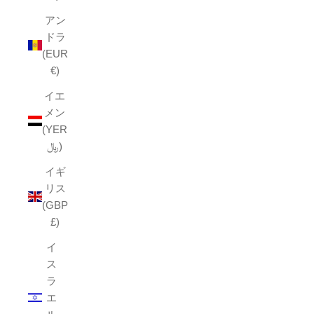
アン
ドラ
(EUR
€)
イエ
メン
(YER
﷼)
イギ
リス
(GBP
£)
イ
ス
ラ
エ