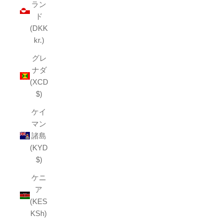
ラン
ド
(DKK
kr.)
グレ
ナダ
(XCD
$)
ケイ
マン
諸島
(KYD
$)
ケニ
ア
(KES
KSh)