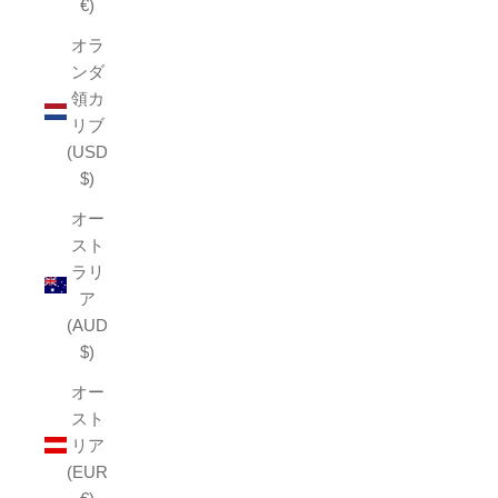
€)
オラ
ンダ
領カ
リブ
(USD
$)
オー
スト
ラリ
ア
(AUD
$)
オー
スト
リア
(EUR