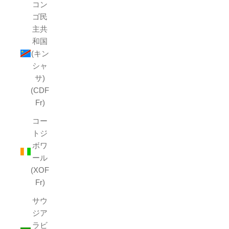
コン
ゴ民
主共
和国
(キン
シャ
サ)
(CDF
Fr)
コー
トジ
ボワ
ール
(XOF
Fr)
サウ
ジア
ラビ