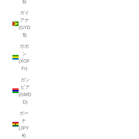
$)
ガイ
アナ
(GYD
$)
ガボ
ン
(XOF
Fr)
ガン
ビア
(GMD
D)
ガー
ナ
(JPY
¥)