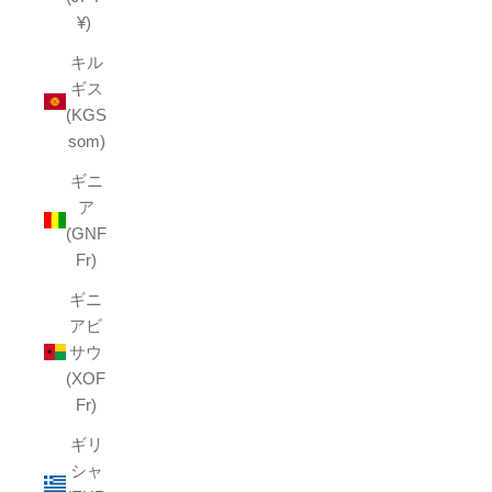
¥)
キル
ギス
(KGS
som)
ギニ
ア
(GNF
Fr)
ギニ
アビ
サウ
(XOF
Fr)
ギリ
シャ