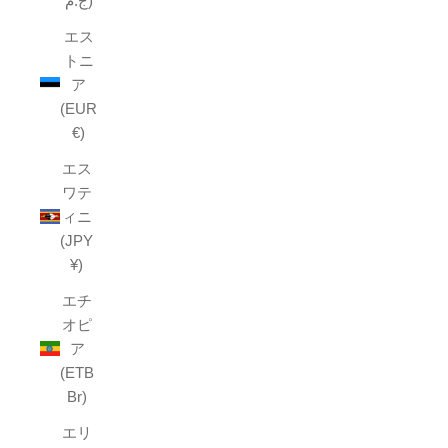
ج.م)
エス
トニ
ア
(EUR
€)
エス
ワテ
ィニ
(JPY
¥)
エチ
オピ
ア
(ETB
Br)
エリ